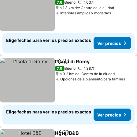
Ver precios
7,6
Bueno
1.037
a 1.3 km de: Centro de la ciudad
Interiores amplios y modernos
Ver precio
Elige fechas para ver los precios exactos
Ver precios
L'Isola di Romy
Compartir
Agregar a favoritos
Ver precios
7,9
Bueno
1.387
a 3.2 km de: Centro de la ciudad
Opciones de alojamiento para familias
Ver p
Elige fechas para ver los precios exactos
Ver precios
Hotel B&B
Compartir
Agregar a favoritos
Ver precios