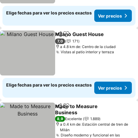
Elige fechas para ver los precios exactos
Ver precios
Milano Guest House
Compartir
Agregar a favoritos
Ver pr
7,0
171
a 4.8 km de: Centro de la ciudad
Vistas al patio interior y terraza
Ver precio
Elige fechas para ver los precios exactos
Ver precios
Made to Measure
Compartir
Agregar a favoritos
Business
Ver precios
8,9
Excelente
1.889
a 0.4 km de: Estación central de tren de
Milán
Diseño moderno y funcional en las