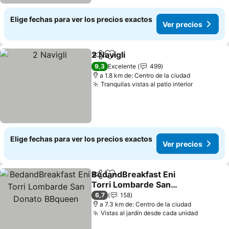
Elige fechas para ver los precios exactos
Ver precios
2 Navigli
Compartir
Agregar a favoritos
Ver precios
9,3
Excelente
499
a 1.8 km de: Centro de la ciudad
Tranquilas vistas al patio interior
Ver preci
Elige fechas para ver los precios exactos
Ver precios
BedandBreakfast Eni
Compartir
Agregar a favoritos
Torri Lombarde San
Donato BBqueen
Ver precios
6,7
158
a 7.3 km de: Centro de la ciudad
Vistas al jardín desde cada unidad
Ver pre