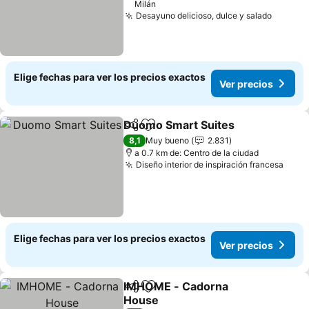
Milán
Desayuno delicioso, dulce y salado
Ver pre
Elige fechas para ver los precios exactos
Ver precios
Duomo Smart Suites
Compartir
Agregar a favoritos
Ver p
8,1
Muy bueno
2.831
a 0.7 km de: Centro de la ciudad
Diseño interior de inspiración francesa
Ver 
Elige fechas para ver los precios exactos
Ver precios
IMHOME - Cadorna
Compartir
Agregar a favoritos
House