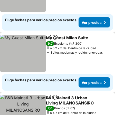
Elige fechas para ver los precios exactos
Ver precios
My Guest Milan Suite
Compartir
Agregar a favoritos
Ver p
9,7
Excelente
300
a 5.2 km de: Centro de la ciudad
Suites modernas y recién renovadas
Ver pr
Elige fechas para ver los precios exactos
Ver precios
B&B Malnati 3 Urban
Compartir
Agregar a favoritos
Living MILANOSANSIRO
Ver precios
7,6
Bueno
67
a 4.7 km de: Centro de la ciudad