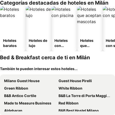
Categorías destacadas de hoteles en Milán
o
Hoteles
Hoteles de
Hoteles
Hoteles
Hote
baratos
lujo
con
que
con 
piscina
aceptan
mascotas
Bed & Breakfast cerca de ti en Milán
También te pueden interesar estos hoteles...
Milano Guest House
Guest House Pirelli
Green Ribbon
White Ribbon
B&B Antico Cortile
B&B La Torre di Porta Maggiore
Made to Measure Business
Red Ribbon
Aldebaran
B&B Best Hostel Milano