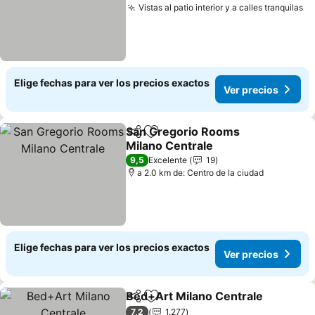
Vistas al patio interior y a calles tranquilas
Ve
Elige fechas para ver los precios exactos
Ver precios
San Gregorio Rooms
Compartir
Agregar a favoritos
Milano Centrale
Ver precios
9,5
Excelente
19
a 2.0 km de: Centro de la ciudad
Elige fechas para ver los precios exactos
Ver precios
Bed+Art Milano Centrale
Compartir
Agregar a favoritos
V
7,2
1.277