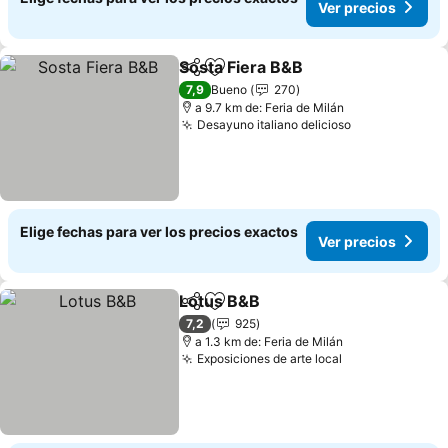
Ver precios
Sosta Fiera B&B
Compartir
Agregar a favoritos
Ver precio
7,9
Bueno
270
a 9.7 km de: Feria de Milán
Desayuno italiano delicioso
Ver precios
Elige fechas para ver los precios exactos
Ver precios
Lotus B&B
Compartir
Agregar a favoritos
Ver precios
7,2
925
a 1.3 km de: Feria de Milán
Exposiciones de arte local
Ver precios