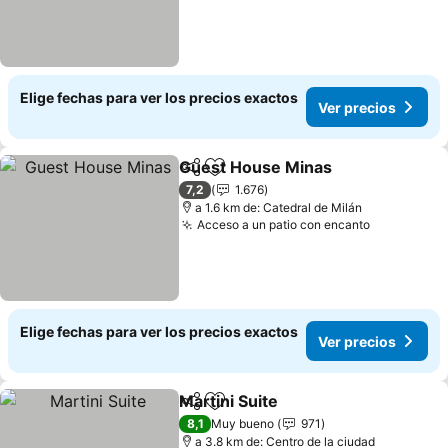
Elige fechas para ver los precios exactos
Ver precios
Guest House Minas
Compartir
Agregar a favoritos
Ver pr
7,2
1.676
a 1.6 km de: Catedral de Milán
Acceso a un patio con encanto
Ver precio
Elige fechas para ver los precios exactos
Ver precios
Martini Suite
Compartir
Agregar a favoritos
Ver precios
8,1
Muy bueno
971
a 3.8 km de: Centro de la ciudad