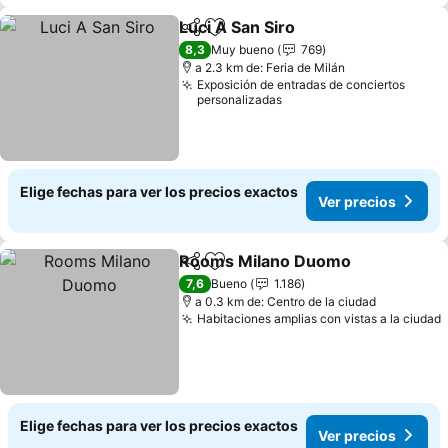
Luci A San Siro
Compartir
Agregar a favoritos
Ver precios
8,3
Muy bueno
769
a 2.3 km de: Feria de Milán
Exposición de entradas de conciertos
personalizadas
Elige fechas para ver los precios exactos
Ver precios
Rooms Milano Duomo
Compartir
Agregar a favoritos
Ver 
7,6
Bueno
1.186
a 0.3 km de: Centro de la ciudad
Habitaciones amplias con vistas a la ciudad
Elige fechas para ver los precios exactos
Ver precios