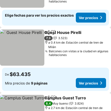
habitaciones
Elige fechas para ver los precios exactos
Ver precios
Guest House Pirelli
Compartir
Agregar a favoritos
Ver pre
7,3
3.523
a 0.4 km de: Estación central de tren de
Milán
Balcones con vistas a la ciudad en algunas
habitaciones
$63.435
De
Mira precios de
9 páginas
Ver precios
Camplus Guest Turro
Compartir
Agregar a favoritos
Ver 
8,4
Muy bueno
3.824
a 2.7 km de: Estación central de tren de