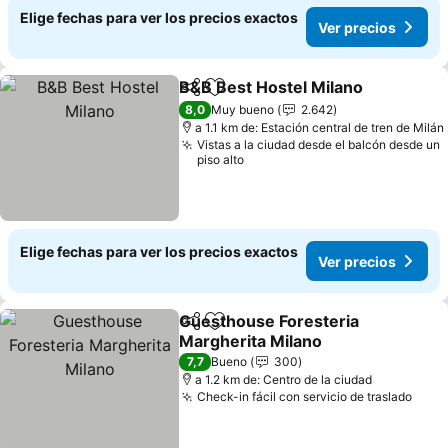
Elige fechas para ver los precios exactos
Ver precios
B&B Best Hostel Milano
Compartir
Agregar a favoritos
Ve
8,0
Muy bueno
2.642
a 1.1 km de: Estación central de tren de Milán
Vistas a la ciudad desde el balcón desde un
piso alto
Elige fechas para ver los precios exactos
Ver precios
Guesthouse Foresteria
Compartir
Agregar a favoritos
Margherita Milano
Ver precios
7,7
Bueno
300
a 1.2 km de: Centro de la ciudad
Check-in fácil con servicio de traslado
Ver 