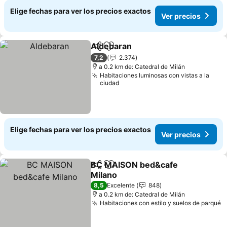
Elige fechas para ver los precios exactos
Ver precios
Aldebaran
Compartir
Agregar a favoritos
Ver precios
7,2
2.374
a 0.2 km de: Catedral de Milán
Habitaciones luminosas con vistas a la
ciudad
Elige fechas para ver los precios exactos
Ver precios
BC MAISON bed&cafe
Compartir
Agregar a favoritos
Milano
Ver precios
8,5
Excelente
848
a 0.2 km de: Catedral de Milán
Habitaciones con estilo y suelos de parqué
V