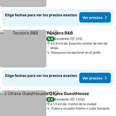
Elige fechas para ver los precios exactos
Ver precios
Teodora B&B
Compartir
Agregar a favoritos
Ver precios
9,6
Excelente
515
a 0.6 km de: Estación central de tren de
Milán
Desayuno excepcional en el jardín
Ver pre
Elige fechas para ver los precios exactos
Ver precios
L'Ottava GuestHouse
Compartir
Agregar a favoritos
Ver p
8,6
Excelente
1.530
a 1.5 km de: Centro de la ciudad
Vistas a un patio interior o calle tranquila
Ver