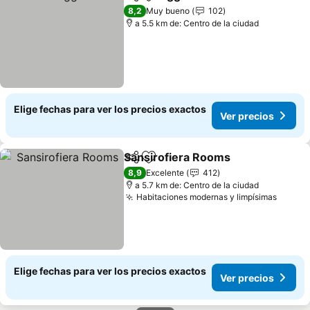
Compartir
Agregar a favoritos
Ver preci
8,2
Muy bueno
102
a 5.5 km de: Centro de la ciudad
Elige fechas para ver los precios exactos
Ver precios
Sansirofiera Rooms
Compartir
Agregar a favoritos
Ver pr
8,9
Excelente
412
a 5.7 km de: Centro de la ciudad
Habitaciones modernas y limpísimas
Ver pr
Elige fechas para ver los precios exactos
Ver precios