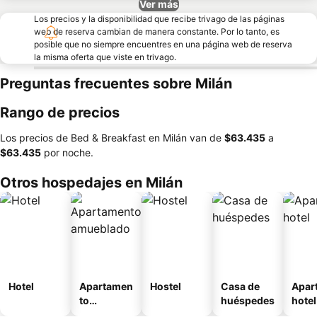
Ver más
Los precios y la disponibilidad que recibe trivago de las páginas
web de reserva cambian de manera constante. Por lo tanto, es
posible que no siempre encuentres en una página web de reserva
la misma oferta que viste en trivago.
Preguntas frecuentes sobre Milán
Rango de precios
Los precios de Bed & Breakfast en Milán van de
‎$63.435
a
‎$63.435
por noche.
Otros hospedajes en Milán
Hotel
Apartamen
Hostel
Casa de
Apar
to
huéspedes
hotel
amueblad