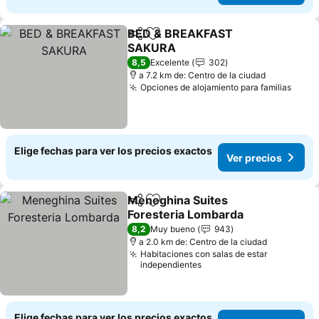
BED & BREAKFAST
Compartir
Agregar a favoritos
SAKURA
Ver precios
8,5
Excelente
302
a 7.2 km de: Centro de la ciudad
Opciones de alojamiento para familias
Ver p
Elige fechas para ver los precios exactos
Ver precios
Meneghina Suites
Compartir
Agregar a favoritos
Foresteria Lombarda
Ver precios
8,2
Muy bueno
943
a 2.0 km de: Centro de la ciudad
Habitaciones con salas de estar
independientes
Elige fechas para ver los precios exactos