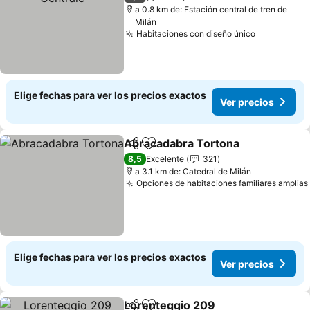
a 0.8 km de: Estación central de tren de
Milán
Habitaciones con diseño único
Ver precio
Elige fechas para ver los precios exactos
Ver precios
Abracadabra Tortona
Compartir
Agregar a favoritos
Ver 
8,5
Excelente
321
a 3.1 km de: Catedral de Milán
Opciones de habitaciones familiares amplias
Elige fechas para ver los precios exactos
Ver precios
Lorenteggio 209