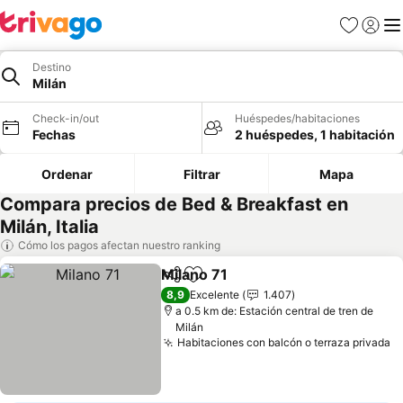
Favoritos
Iniciar 
Me
Destino
Milán
Check-in/out
Huéspedes/habitaciones
Fechas
2 huéspedes, 1 habitación
Ordenar
Filtrar
Mapa
Compara precios de Bed & Breakfast en
Milán, Italia
Cómo los pagos afectan nuestro ranking
Milano 71
Compartir
Agregar a favoritos
Ver precios
8,9
Excelente
1.407
a 0.5 km de: Estación central de tren de
Milán
Habitaciones con balcón o terraza privada
V