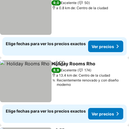
9,0
Excelente
50
a 0.8 km de: Centro de la ciudad
Elige fechas para ver los precios exactos
Ver precios
Holiday Rooms Rho
Compartir
Agregar a favoritos
Ver pr
8,9
Excelente
174
a 13.4 km de: Centro de la ciudad
Recientemente renovado y con diseño
moderno
Elige fechas para ver los precios exactos
Ver precios