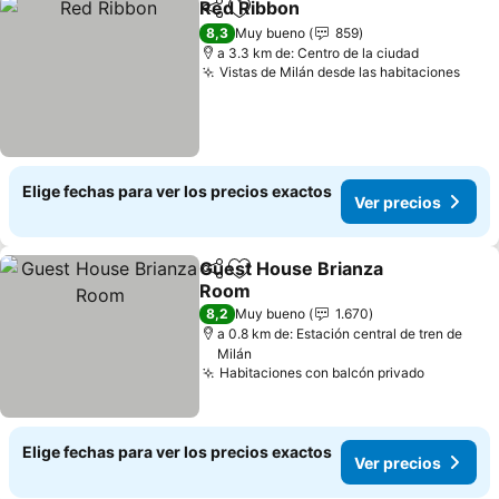
Red Ribbon
Compartir
Agregar a favoritos
Ver precios
8,3
Muy bueno
859
a 3.3 km de: Centro de la ciudad
Vistas de Milán desde las habitaciones
Ver 
Elige fechas para ver los precios exactos
Ver precios
Guest House Brianza
Compartir
Agregar a favoritos
Room
Ver precios
8,2
Muy bueno
1.670
a 0.8 km de: Estación central de tren de
Milán
Habitaciones con balcón privado
Ver prec
Elige fechas para ver los precios exactos
Ver precios