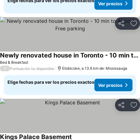
Elige fechas para ver los precios exactos
Ver precios
Compartir
Ag
Newly renovated house in Toronto - 10 min to Airport - Free parking
Bed & Breakfast
/
Etobicoke, a 13.6 km de: Mississauga
Puntuación no disponible
Elige fechas para ver los precios exactos
Ver precios
Compartir
Ag
Kings Palace Basement