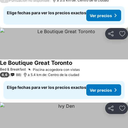
/
a 3.0 km de: Centro de la ciudad
Puntuación no disponible
Elige fechas para ver los precios exactos
Ver precios
Compartir
Ag
Le Boutique Great Toronto
Bed & Breakfast
Piscina acogedora con vistas
6,6
88
a 5.4 km de: Centro de la ciudad
Elige fechas para ver los precios exactos
Ver precios
Compartir
Ag