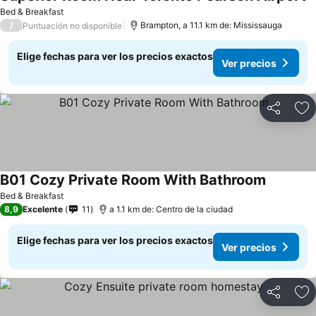
Bed & Breakfast
/
Brampton, a 11.1 km de: Mississauga
Puntuación no disponible
Elige fechas para ver los precios exactos
Ver precios
Compartir
Ag
B01 Cozy Private Room With Bathroom
Bed & Breakfast
8,9
Excelente
11
a 1.1 km de: Centro de la ciudad
Elige fechas para ver los precios exactos
Ver precios
Compartir
Ag