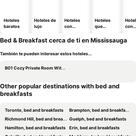
Hoteles
Hoteles de
Hoteles
Hoteles
Hote
baratos
lujo
con
que
con
piscina
aceptan
esta
mascotas
mien
Bed & Breakfast cerca de ti en Mississauga
También te pueden interesar estos hoteles...
B01 Cozy Private Room With Bathroom
Other popular destinations with bed and
breakfasts
Toronto, bed and breakfasts
Brampton, bed and breakfasts
Richmond Hill, bed and breakfasts
Guelph, bed and breakfasts
Hamilton, bed and breakfasts
Erin, bed and breakfasts