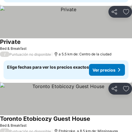
Compartir
Ag
Private
Bed & Breakfast
/
a 5.5 km de: Centro de la ciudad
Puntuación no disponible
Elige fechas para ver los precios exactos
Ver precios
Compartir
Ag
Toronto Etobicozy Guest House
Bed & Breakfast
/
Etobicoke, a 8.5 km de: Mississauga
Puntuación no disponible