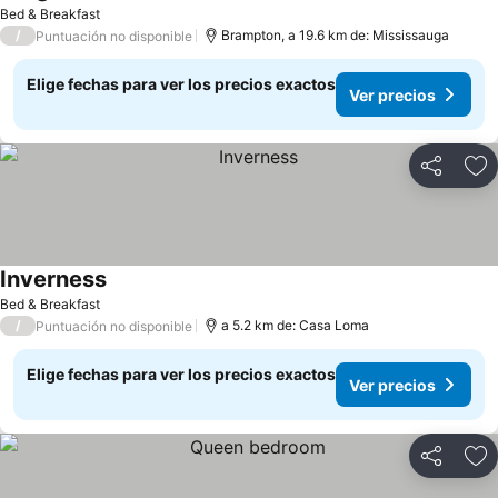
Bed & Breakfast
/
Brampton, a 19.6 km de: Mississauga
Puntuación no disponible
Elige fechas para ver los precios exactos
Ver precios
Compartir
Ag
Inverness
Bed & Breakfast
/
a 5.2 km de: Casa Loma
Puntuación no disponible
Elige fechas para ver los precios exactos
Ver precios
Compartir
Ag