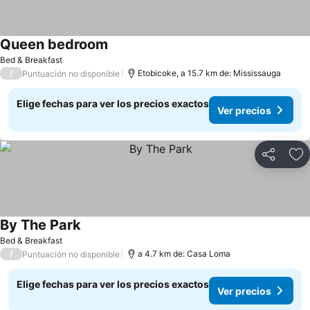
Queen bedroom
Bed & Breakfast
/
Etobicoke, a 15.7 km de: Mississauga
Puntuación no disponible
Elige fechas para ver los precios exactos
Ver precios
Compartir
Ag
By The Park
Bed & Breakfast
/
a 4.7 km de: Casa Loma
Puntuación no disponible
Elige fechas para ver los precios exactos
Ver precios