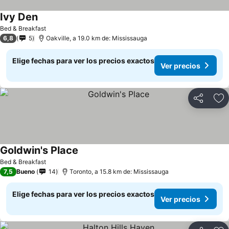
Ivy Den
Bed & Breakfast
6,8
5
Oakville, a 19.0 km de: Mississauga
Elige fechas para ver los precios exactos
Ver precios
Compartir
Ag
Goldwin's Place
Bed & Breakfast
7,5
Bueno
14
Toronto, a 15.8 km de: Mississauga
Elige fechas para ver los precios exactos
Ver precios