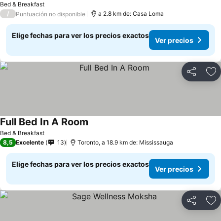
Bed & Breakfast
/
a 2.8 km de: Casa Loma
Puntuación no disponible
Elige fechas para ver los precios exactos
Ver precios
Compartir
Ag
Full Bed In A Room
Bed & Breakfast
8,5
Excelente
13
Toronto, a 18.9 km de: Mississauga
Elige fechas para ver los precios exactos
Ver precios
Compartir
Ag