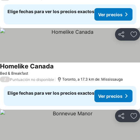
Elige fechas para ver los precios exactos
Ver precios
Compartir
Ag
Homelike Canada
Bed & Breakfast
/
Toronto, a 17.3 km de: Mississauga
Puntuación no disponible
Elige fechas para ver los precios exactos
Ver precios
Compartir
Ag