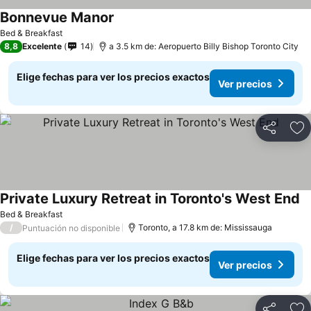
Bonnevue Manor
Bed & Breakfast
8,8
Excelente
14
a 3.5 km de: Aeropuerto Billy Bishop Toronto City
Elige fechas para ver los precios exactos
Ver precios
Compartir
Ag
Private Luxury Retreat in Toronto's West End
Bed & Breakfast
/
Toronto, a 17.8 km de: Mississauga
Puntuación no disponible
Elige fechas para ver los precios exactos
Ver precios