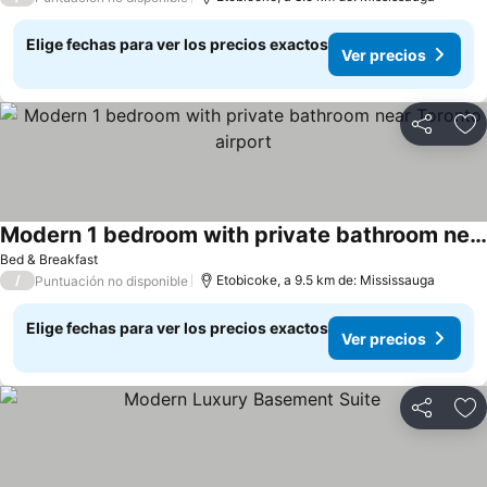
Elige fechas para ver los precios exactos
Ver precios
Compartir
Ag
Modern 1 bedroom with private bathroom near Toronto airport
Bed & Breakfast
/
Etobicoke, a 9.5 km de: Mississauga
Puntuación no disponible
Elige fechas para ver los precios exactos
Ver precios
Compartir
Ag