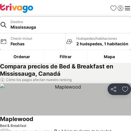
Favoritos
Iniciar 
Me
Destino
Mississauga
Check-in/out
Huéspedes/habitaciones
Fechas
2 huéspedes, 1 habitación
Ordenar
Filtrar
Mapa
Compara precios de Bed & Breakfast en
Mississauga, Canadá
Cómo los pagos afectan nuestro ranking
Compartir
Ag
Maplewood
Bed & Breakfast