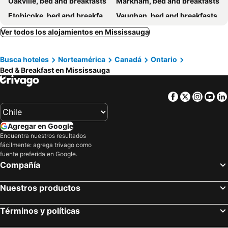
Oakville, bed and breakfasts
Markham, bed and breakfasts
Etobicoke, bed and breakfasts
Vaughan, bed and breakfasts
Beamsville, bed and breakfasts
Milton, bed and breakfasts
Ver todos los alojamientos en Mississauga
King City, bed and breakfasts
Thornhill, bed and breakfasts
Busca hoteles
Norteamérica
Canadá
Ontario
Caledon East, bed and breakfasts
Aurora, bed and breakfasts
Bed & Breakfast en Mississauga
Facebook
Twitter
Insta
Yo
Agregar en Google
Encuentra nuestros resultados
fácilmente: agrega trivago como
fuente preferida en Google.
Compañía
Nuestros productos
Términos y políticas