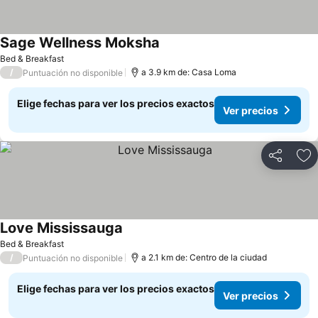
Sage Wellness Moksha
Bed & Breakfast
/
a 3.9 km de: Casa Loma
Puntuación no disponible
Elige fechas para ver los precios exactos
Ver precios
Compartir
Ag
Love Mississauga
Bed & Breakfast
/
a 2.1 km de: Centro de la ciudad
Puntuación no disponible
Elige fechas para ver los precios exactos
Ver precios