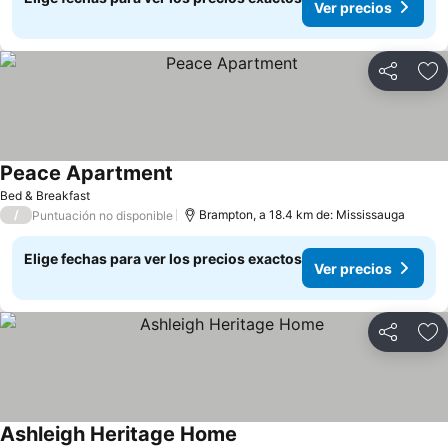
Ver precios
Compartir
Ag
Peace Apartment
Bed & Breakfast
/
Brampton, a 18.4 km de: Mississauga
Puntuación no disponible
Elige fechas para ver los precios exactos
Ver precios
Compartir
Ag
Ashleigh Heritage Home