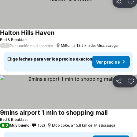
Compartir
Ag
Halton Hills Haven
Bed & Breakfast
/
Milton, a 18.2 km de: Mississauga
Puntuación no disponible
Elige fechas para ver los precios exactos
Ver precios
Compartir
Ag
9mins airport 1 min to shopping mall
Bed & Breakfast
8,0
Muy bueno
152
Etobicoke, a 15.8 km de: Mississauga