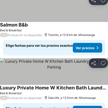
Compartir
Ag
Salmon B&b
Bed & Breakfast
/
Toronto, a 13.9 km de: Mississauga
Puntuación no disponible
Elige fechas para ver los precios exactos
Ver precios
Compartir
Ag
Luxury Private Home W Kitchen Bath Laundry Gym And Parking
Bed & Breakfast
/
Oakville, a 13.9 km de: Mississauga
Puntuación no disponible