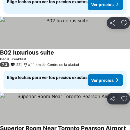
Elige fechas para ver los precios exactos
Ver precios
Compartir
Ag
B02 luxurious suite
Bed & Breakfast
7,3
22
a 1.1 km de: Centro de la ciudad
Elige fechas para ver los precios exactos
Ver precios
Compartir
Ag
Superior Room Near Toronto Pearson Airport