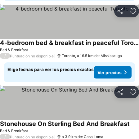
Compartir
Ag
4-bedroom bed & breakfast in peaceful Toronto
Bed & Breakfast
/
Toronto, a 16.5 km de: Mississauga
Puntuación no disponible
Elige fechas para ver los precios exactos
Ver precios
Compartir
Ag
Stonehouse On Sterling Bed And Breakfast
Bed & Breakfast
/
a 3.9 km de: Casa Loma
Puntuación no disponible