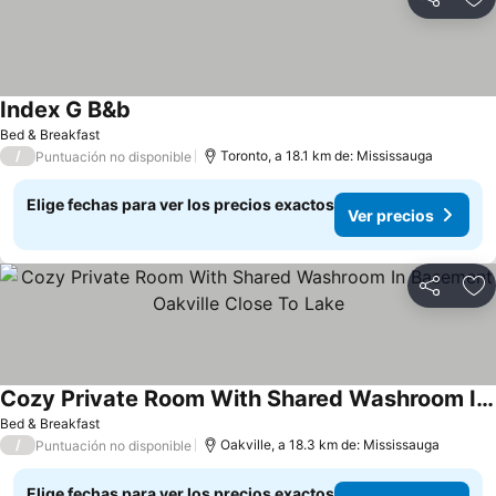
Compartir
Ag
Index G B&b
Bed & Breakfast
/
Toronto, a 18.1 km de: Mississauga
Puntuación no disponible
Elige fechas para ver los precios exactos
Ver precios
Compartir
Ag
Cozy Private Room With Shared Washroom In Basement Oakville Close To Lake
Bed & Breakfast
/
Oakville, a 18.3 km de: Mississauga
Puntuación no disponible
Elige fechas para ver los precios exactos