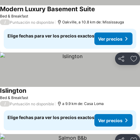
Modern Luxury Basement Suite
Bed & Breakfast
/
Oakville, a 10.8 km de: Mississauga
Puntuación no disponible
Elige fechas para ver los precios exactos
Ver precios
Compartir
Ag
Islington
Bed & Breakfast
/
a 9.9 km de: Casa Loma
Puntuación no disponible
Elige fechas para ver los precios exactos
Ver precios