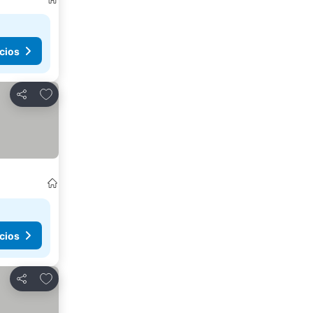
cios
Agregar a favoritos
Compartir
cios
Agregar a favoritos
Compartir