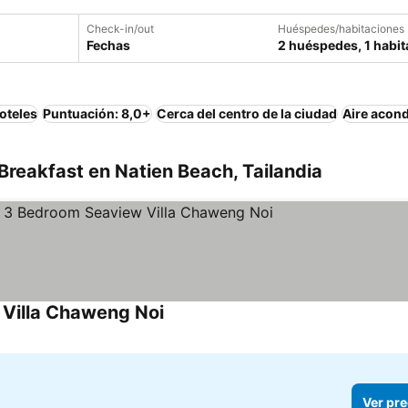
Check-in/out
Huéspedes/habitaciones
Fechas
2 huéspedes, 1 habit
oteles
Puntuación: 8,0+
Cerca del centro de la ciudad
Aire acon
reakfast en Natien Beach, Tailandia
Villa Chaweng Noi
Ver pre