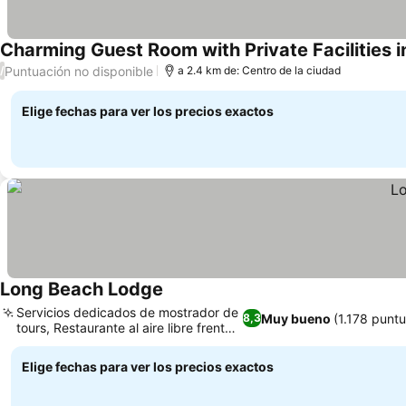
Charming Guest Room with Private Facilities i
Puntuación no disponible
/
a 2.4 km de: Centro de la ciudad
Elige fechas para ver los precios exactos
Long Beach Lodge
Servicios dedicados de mostrador de
Muy bueno
(1.178 punt
8,3
tours, Restaurante al aire libre frente
a la playa
Elige fechas para ver los precios exactos