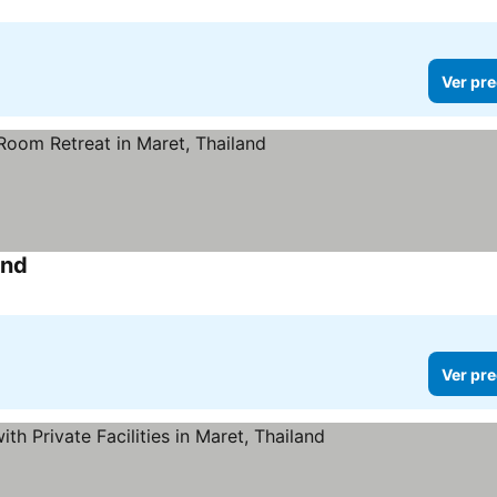
Ver pre
and
Ver pre