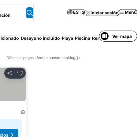
ES · $
Menú
Iniciar sesión
ación
Ver mapa
dicionado
Desayuno incluido
Playa
Piscina
Resort
Cómo los pagos afectan nuestro ranking
Agregar a favoritos
Compartir
cios