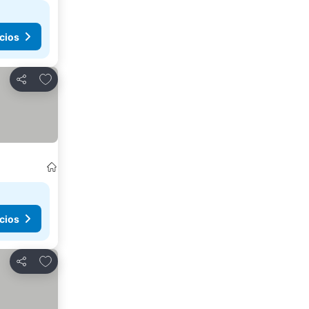
cios
Agregar a favoritos
Compartir
cios
Agregar a favoritos
Compartir