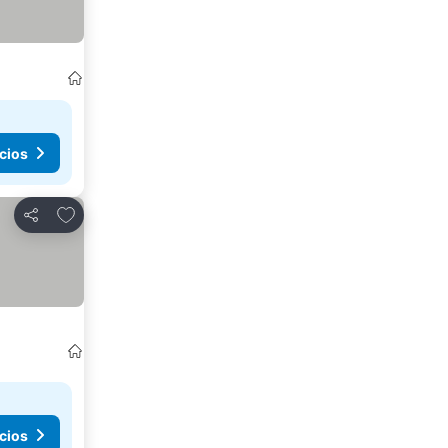
cios
Agregar a favoritos
Compartir
cios