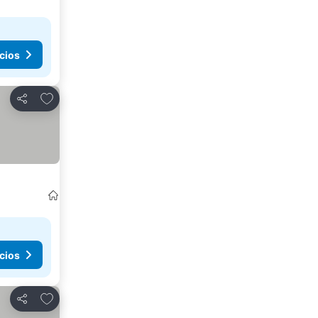
cios
Agregar a favoritos
Compartir
cios
Agregar a favoritos
Compartir