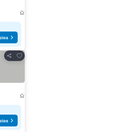
cios
Agregar a favoritos
Compartir
cios