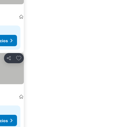
cios
Agregar a favoritos
Compartir
cios