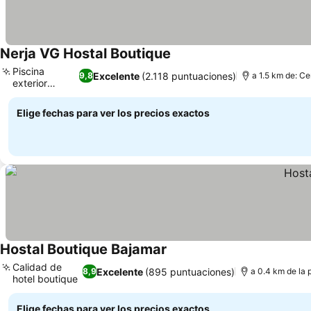
Nerja VG Hostal Boutique
Piscina
Excelente
(2.118 puntuaciones)
9,8
a 1.5 km de: Ce
exterior
tranquila
Elige fechas para ver los precios exactos
Hostal Boutique Bajamar
Calidad de
Excelente
(895 puntuaciones)
8,9
a 0.4 km de la 
hotel boutique
Elige fechas para ver los precios exactos