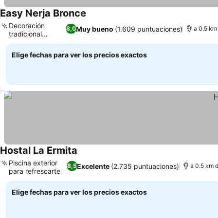
Easy Nerja Bronce
Decoración
Muy bueno
(1.609 puntuaciones)
8,0
a 0.5 km
tradicional
andaluza
Elige fechas para ver los precios exactos
Hostal La Ermita
Piscina exterior
Excelente
(2.735 puntuaciones)
8,5
a 0.5 km d
para refrescarte
Elige fechas para ver los precios exactos