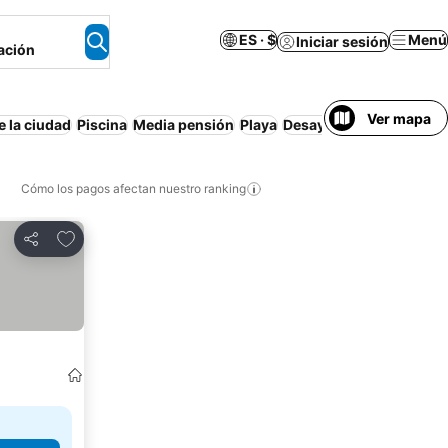
ES · $
Menú
Iniciar sesión
ación
Ver mapa
e la ciudad
Piscina
Media pensión
Playa
Desayuno incluido
Apa
Cómo los pagos afectan nuestro ranking
Agregar a favoritos
Compartir