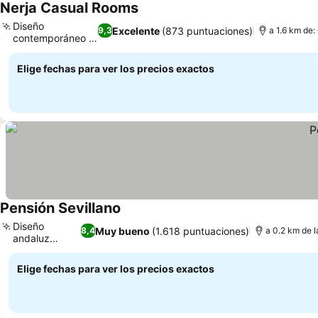
Nerja Casual Rooms
Diseño
Excelente
(873 puntuaciones)
9,3
a 1.6 km de:
contemporáneo y
limpio
Elige fechas para ver los precios exactos
Pensión Sevillano
Diseño
Muy bueno
(1.618 puntuaciones)
8,4
a 0.2 km de l
andaluz
auténtico
Elige fechas para ver los precios exactos