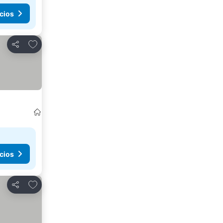
cios
Agregar a favoritos
Compartir
cios
Agregar a favoritos
Compartir