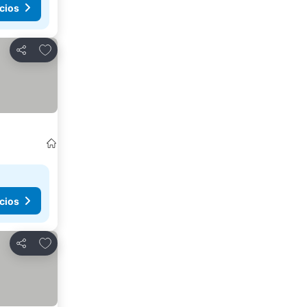
cios
Agregar a favoritos
Compartir
cios
Agregar a favoritos
Compartir