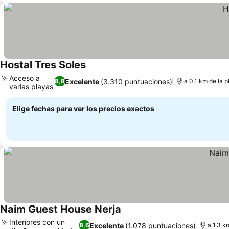
Hostal Tres Soles
Acceso a
Excelente
(3.310 puntuaciones)
8,8
a 0.1 km de la 
varias playas
Elige fechas para ver los precios exactos
Naim Guest House Nerja
Interiores con un
Excelente
(1.078 puntuaciones)
8,6
a 1.3 k