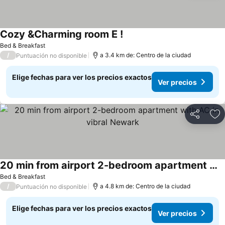
Cozy &Charming room E !
Bed & Breakfast
/
a 3.4 km de: Centro de la ciudad
Puntuación no disponible
Elige fechas para ver los precios exactos
Ver precios
Compartir
Ag
20 min from airport 2-bedroom apartment with AC in vibral Newark
Bed & Breakfast
/
a 4.8 km de: Centro de la ciudad
Puntuación no disponible
Elige fechas para ver los precios exactos
Ver precios