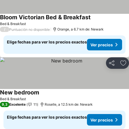
Bloom Victorian Bed & Breakfast
Bed & Breakfast
/
Orange, a 6.7 km de: Newark
Puntuación no disponible
Elige fechas para ver los precios exactos
Ver precios
Compartir
Ag
New bedroom
Bed & Breakfast
9,3
Excelente
11
Roselle, a 12.5 km de: Newark
Elige fechas para ver los precios exactos
Ver precios