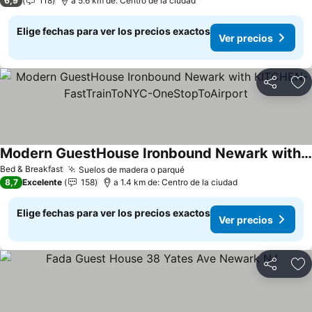
6,9
118
a 5.6 km de: Centro de la ciudad
Elige fechas para ver los precios exactos
Ver precios
Compartir
Ag
Modern GuestHouse Ironbound Newark with KITCHEN-FastTrainToNYC-OneStopToAirport
Bed & Breakfast
Suelos de madera o parqué
8,7
Excelente
158
a 1.4 km de: Centro de la ciudad
Elige fechas para ver los precios exactos
Ver precios
Compartir
Ag