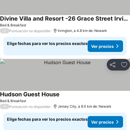
Divine Villa and Resort -26 Grace Street Irvington NJ -EWR airport -Prudential - NJIT -Penn station
Bed & Breakfast
/
Irvington, a 4.8 km de: Newark
Puntuación no disponible
Elige fechas para ver los precios exactos
Ver precios
Compartir
Ag
Hudson Guest House
Bed & Breakfast
/
Jersey City, a 9.0 km de: Newark
Puntuación no disponible
Elige fechas para ver los precios exactos
Ver precios