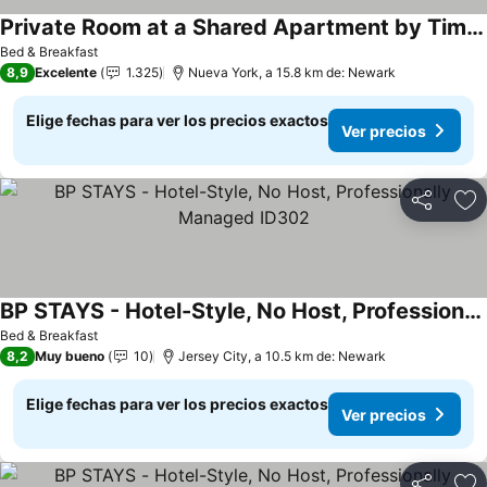
Private Room at a Shared Apartment by Times Square Manhattan
Bed & Breakfast
8,9
Excelente
1.325
Nueva York, a 15.8 km de: Newark
Elige fechas para ver los precios exactos
Ver precios
Compartir
Ag
BP STAYS - Hotel-Style, No Host, Professionally Managed ID302
Bed & Breakfast
8,2
Muy bueno
10
Jersey City, a 10.5 km de: Newark
Elige fechas para ver los precios exactos
Ver precios