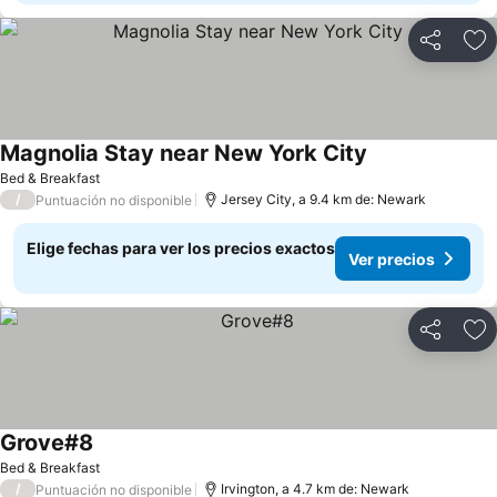
Compartir
Ag
Magnolia Stay near New York City
Bed & Breakfast
/
Jersey City, a 9.4 km de: Newark
Puntuación no disponible
Elige fechas para ver los precios exactos
Ver precios
Compartir
Ag
Grove#8
Bed & Breakfast
/
Irvington, a 4.7 km de: Newark
Puntuación no disponible