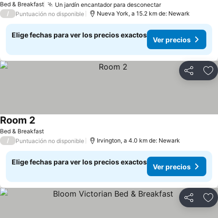
Bed & Breakfast
Un jardín encantador para desconectar
/
Nueva York, a 15.2 km de: Newark
Puntuación no disponible
Elige fechas para ver los precios exactos
Ver precios
Compartir
Ag
Room 2
Bed & Breakfast
/
Irvington, a 4.0 km de: Newark
Puntuación no disponible
Elige fechas para ver los precios exactos
Ver precios
Compartir
Ag