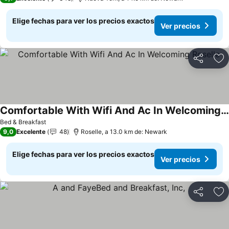
Elige fechas para ver los precios exactos
Ver precios
Compartir
Ag
Comfortable With Wifi And Ac In Welcoming Roselle
Bed & Breakfast
9,0
Excelente
48
Roselle, a 13.0 km de: Newark
Elige fechas para ver los precios exactos
Ver precios
Compartir
Ag