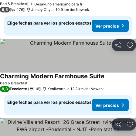
Bed & Breakfast
Desayuno americano para ti
6,5
176
Jersey City, a 10.9 km de: Newark
Elige fechas para ver los precios exactos
Ver precios
Compartir
Ag
Charming Modern Farmhouse Suite
Bed & Breakfast
9,3
Excelente
18
Kenilworth, a 12.2 km de: Newark
Elige fechas para ver los precios exactos
Ver precios
Compartir
Ag