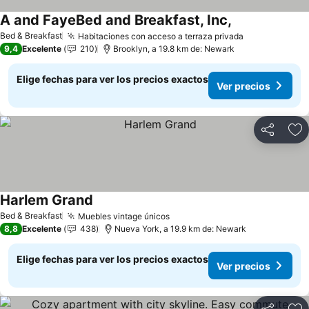
A and FayeBed and Breakfast, Inc,
Bed & Breakfast
Habitaciones con acceso a terraza privada
9,4
Excelente
210
Brooklyn, a 19.8 km de: Newark
Elige fechas para ver los precios exactos
Ver precios
Compartir
Ag
Harlem Grand
Bed & Breakfast
Muebles vintage únicos
8,8
Excelente
438
Nueva York, a 19.9 km de: Newark
Elige fechas para ver los precios exactos
Ver precios