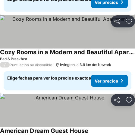
Ver precios
Compartir
Ag
Cozy Rooms in a Modern and Beautiful Apartment
Bed & Breakfast
/
Irvington, a 3.9 km de: Newark
Puntuación no disponible
Elige fechas para ver los precios exactos
Ver precios
Compartir
Ag
American Dream Guest House