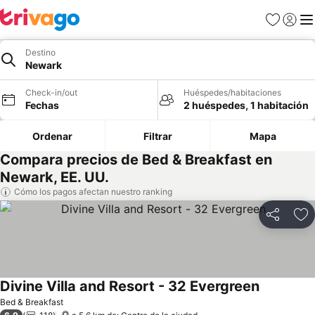
Favoritos
Iniciar 
Me
Destino
Newark
Check-in/out
Huéspedes/habitaciones
Fechas
2 huéspedes, 1 habitación
Ordenar
Filtrar
Mapa
Compara precios de Bed & Breakfast en
Newark, EE. UU.
Cómo los pagos afectan nuestro ranking
Compartir
Ag
Divine Villa and Resort - 32 Evergreen
Bed & Breakfast