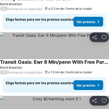
Bed & Breakfast
/
a 3.1 km de: Centro de la ciudad
Puntuación no disponible
Elige fechas para ver los precios exactos
Ver precios
Compartir
Ag
Transit Oasis: Ewr 8 Min/penn With Free Parking
Bed & Breakfast
/
a 1.0 km de: Centro de la ciudad
Puntuación no disponible
Elige fechas para ver los precios exactos
Ver precios
Compartir
Ag