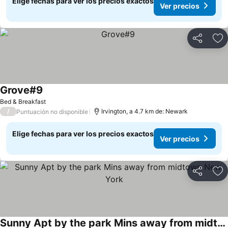
Elige fechas para ver los precios exactos
Ver precios
Compartir
Ag
Grove#9
Bed & Breakfast
/
Irvington, a 4.7 km de: Newark
Puntuación no disponible
Elige fechas para ver los precios exactos
Ver precios
Compartir
Ag
Sunny Apt by the park Mins away from midtown New York