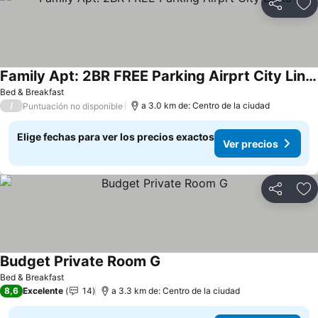
Compartir
Ag
Family Apt: 2BR FREE Parking Airprt City Links
Bed & Breakfast
/
a 3.0 km de: Centro de la ciudad
Puntuación no disponible
Elige fechas para ver los precios exactos
Ver precios
Compartir
Ag
Budget Private Room G
Bed & Breakfast
8,6
Excelente
14
a 3.3 km de: Centro de la ciudad