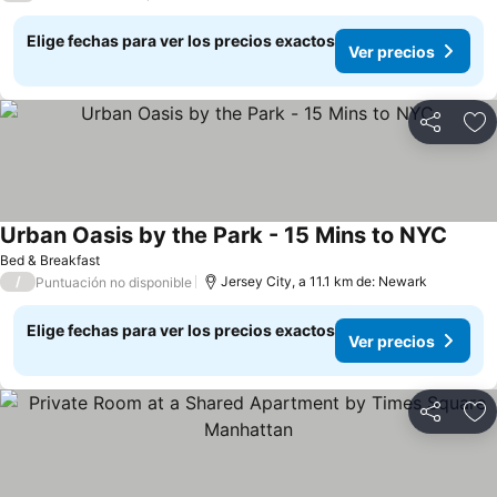
Elige fechas para ver los precios exactos
Ver precios
Compartir
Ag
Urban Oasis by the Park - 15 Mins to NYC
Bed & Breakfast
/
Jersey City, a 11.1 km de: Newark
Puntuación no disponible
Elige fechas para ver los precios exactos
Ver precios
Compartir
Ag