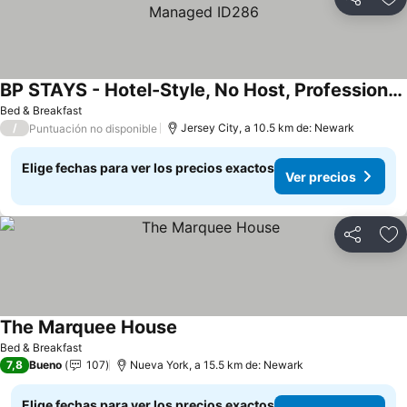
Compartir
Ag
BP STAYS - Hotel-Style, No Host, Professionally Managed ID286
Bed & Breakfast
/
Jersey City, a 10.5 km de: Newark
Puntuación no disponible
Elige fechas para ver los precios exactos
Ver precios
Compartir
Ag
The Marquee House
Bed & Breakfast
7,8
Bueno
107
Nueva York, a 15.5 km de: Newark
Elige fechas para ver los precios exactos