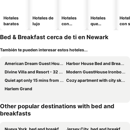
Hoteles
Hoteles de
Hoteles
Hoteles
Hote
baratos
lujo
con
que
con 
piscina
aceptan
mascotas
Bed & Breakfast cerca de ti en Newark
También te pueden interesar estos hoteles...
American Dream Guest House
Harbor House Bed and Breakfast
Divine Villa and Resort - 32 Evergreen
Modern GuestHouse Ironbound Newark with KITCHEN-FastTrainToNYC-OneStopToAirport
Quiet apt only 15 mins from Midtown NYC
Cozy apartment with city skyline. Easy commute midtown Manhattan.
Harlem Grand
Other popular destinations with bed and
breakfasts
Nueva York, bed and breakfasts
Jersey City, bed and breakfasts