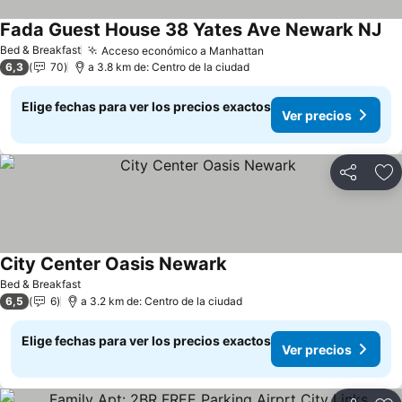
Fada Guest House 38 Yates Ave Newark NJ
Bed & Breakfast
Acceso económico a Manhattan
6,3
70
a 3.8 km de: Centro de la ciudad
Elige fechas para ver los precios exactos
Ver precios
Compartir
Ag
City Center Oasis Newark
Bed & Breakfast
6,5
6
a 3.2 km de: Centro de la ciudad
Elige fechas para ver los precios exactos
Ver precios