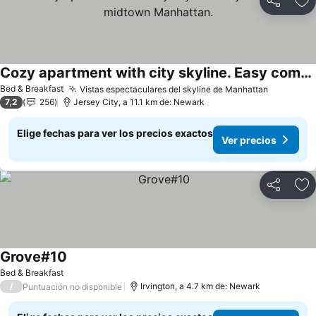
Compartir
Ag
Cozy apartment with city skyline. Easy commute midtown Manhattan.
Bed & Breakfast
Vistas espectaculares del skyline de Manhattan
7,2
256
Jersey City, a 11.1 km de: Newark
Elige fechas para ver los precios exactos
Ver precios
Compartir
Ag
Grove#10
Bed & Breakfast
/
Irvington, a 4.7 km de: Newark
Puntuación no disponible