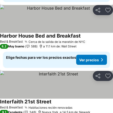
Compartir
Ag
Harbor House Bed and Breakfast
Bed & Breakfast
Cerca de la salida de la maratón de NYC
8,2
Muy bueno
588
a 11.1 km de: Wall Street
Elige fechas para ver los precios exactos
Ver precios
Compartir
Ag
Interfaith 21st Street
Bed & Breakfast
Habitaciones recién renovadas
9,1
Excelente
348
Nueva York, a 14.5 km de: Newark