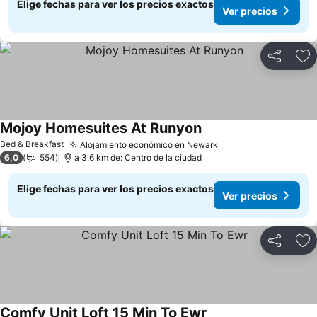
Elige fechas para ver los precios exactos
Ver precios
Compartir
Ag
Mojoy Homesuites At Runyon
Bed & Breakfast
Alojamiento económico en Newark
6,0
554
a 3.6 km de: Centro de la ciudad
Elige fechas para ver los precios exactos
Ver precios
Compartir
Ag
Comfy Unit Loft 15 Min To Ewr