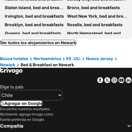
Staten Island, bed and breakfasts
Bronx, bed and breakfasts
Irvington, bed and breakfasts
West New York, bed and breakfasts
Brooklyn, bed and breakfasts
Roselle, bed and breakfasts
Queens, bed and breakfasts
North Hempstead, bed and breakfasts
North Bergen, bed and breakfasts
White Plains, bed and breakfasts
Ver todos los alojamientos en Newark
Pleasantville, bed and breakfasts
Paterson, bed and breakfasts
Busca hoteles
Norteamérica
EE. UU.
Nueva Jersey
Basking Ridge, bed and breakfasts
Somerset, bed and breakfasts
Newark
Bed & Breakfast en Newark
Uniondale, bed and breakfasts
Orange, bed and breakfasts
Guttenberg, bed and breakfasts
Facebook
Twitter
Insta
Yo
Elige tu país
Agregar en Google
Encuentra nuestros resultados
fácilmente: agrega trivago como
fuente preferida en Google.
Compañía