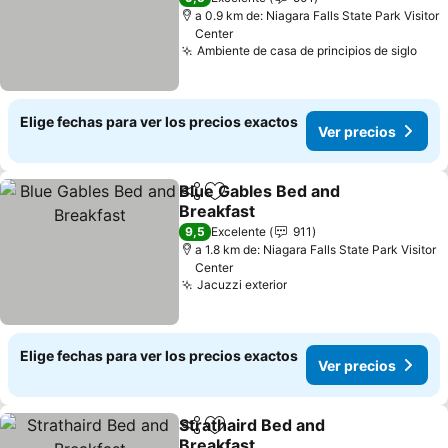
a 0.9 km de: Niagara Falls State Park Visitor
Center
Ambiente de casa de principios de siglo
Ver 
Elige fechas para ver los precios exactos
Ver precios
Blue Gables Bed and
Compartir
Agregar a favoritos
Breakfast
Ver precios
9,5
Excelente
911
a 1.8 km de: Niagara Falls State Park Visitor
Center
Jacuzzi exterior
Ver precios
Elige fechas para ver los precios exactos
Ver precios
Strathaird Bed and
Compartir
Agregar a favoritos
Breakfast