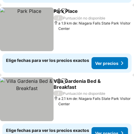
Park Place
Compartir
Agregar a favoritos
Ver precios
/
Puntuación no disponible
a 1.9 km de: Niagara Falls State Park Visitor
Center
Elige fechas para ver los precios exactos
Ver precios
Villa Gardenia Bed &
Compartir
Agregar a favoritos
Breakfast
Ver precios
/
Puntuación no disponible
a 2.1 km de: Niagara Falls State Park Visitor
Center
Elige fechas para ver los precios exactos
Ver precios