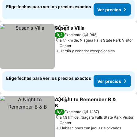
Elige fechas para ver los precios exactos
Ver precios
Susan's Villa
Compartir
Agregar a favoritos
Ver precios
9,2
Excelente
948
a 1.1 km de: Niagara Falls State Park Visitor
Center
Jardín y cenador excepcionales
Ver preci
Elige fechas para ver los precios exactos
Ver precios
A Night to Remember B &
Compartir
Agregar a favoritos
B
Ver precios
8,8
Excelente
1.187
a 1.9 km de: Niagara Falls State Park Visitor
Center
Habitaciones con jacuzzis privados
Ver pr