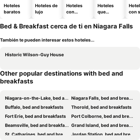
Hoteles
Hoteles de
Hoteles
Hoteles
Hote
baratos
lujo
con
que
con 
piscina
aceptan
mascotas
Bed & Breakfast cerca de ti en Niagara Falls
También te pueden interesar estos hoteles...
Historic Wilson-Guy House
Other popular destinations with bed and
breakfasts
Niagara-on-the-Lake, bed and breakfasts
Niagara Falls, bed and breakfasts
Buffalo, bed and breakfasts
Thorold, bed and breakfasts
Fort Erie, bed and breakfasts
Port Colborne, bed and breakfasts
Beamsville, bed and breakfasts
Grand Island, bed and breakfasts
St. Catharines, bed and breakfasts
Jordan Station, bed and breakfasts