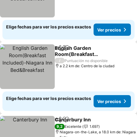
Elige fechas para ver los precios exactos
Ver precios
English Garden
Compartir
Agregar a favoritos
Room(Breakfast
Included)-Niagara Inn
Ver precios
/
Puntuación no disponible
Bed&Breakfast
a 2.2 km de: Centro de la ciudad
Elige fechas para ver los precios exactos
Ver precios
Canterbury Inn
Compartir
Agregar a favoritos
Ver precios
9,2
Excelente
1.697
Niagara-on-the-Lake, a 18.0 km de: Niagara