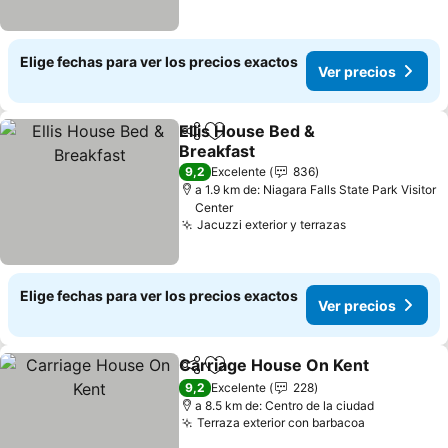
Elige fechas para ver los precios exactos
Ver precios
Ellis House Bed &
Compartir
Agregar a favoritos
Breakfast
Ver precios
9,2
Excelente
836
a 1.9 km de: Niagara Falls State Park Visitor
Center
Jacuzzi exterior y terrazas
Ver precios
Elige fechas para ver los precios exactos
Ver precios
Carriage House On Kent
Compartir
Agregar a favoritos
Ve
9,2
Excelente
228
a 8.5 km de: Centro de la ciudad
Terraza exterior con barbacoa
Ver precio