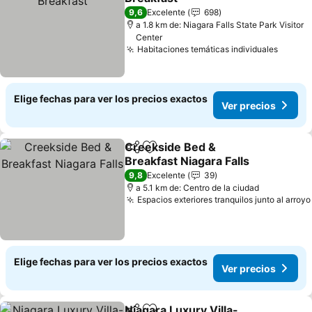
Ver precios
9,6
Excelente
698
a 1.8 km de: Niagara Falls State Park Visitor
Center
Habitaciones temáticas individuales
Ver pr
Elige fechas para ver los precios exactos
Ver precios
Creekside Bed &
Compartir
Agregar a favoritos
Breakfast Niagara Falls
Ver precios
9,8
Excelente
39
a 5.1 km de: Centro de la ciudad
Espacios exteriores tranquilos junto al arroyo
Elige fechas para ver los precios exactos
Ver precios
Niagara Luxury Villa-