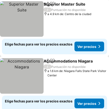
Superior Master Suite
Compartir
Agregar a favoritos
Ver 
/
Puntuación no disponible
a 4.9 km de: Centro de la ciudad
Elige fechas para ver los precios exactos
Ver precios
Accommodations Niagara
Compartir
Agregar a favoritos
/
Puntuación no disponible
a 1.6 km de: Niagara Falls State Park Visitor
Center
Elige fechas para ver los precios exactos
Ver precios