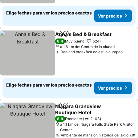
Elige fechas para ver los precios exactos
Ver precios
Anna's Bed & Breakfast
Compartir
Agregar a favoritos
Ve
8,4
Muy bueno
524
a 1.6 km de: Centro de la ciudad
Bed and breakfast de estilo europeo
Ver pr
Elige fechas para ver los precios exactos
Ver precios
Niagara Grandview
Compartir
Agregar a favoritos
Boutique Hotel
Ver precios
8,9
Excelente
2.103
a 1.1 km de: Niagara Falls State Park Visitor
Center
Ambiente de mansión histórica del siglo XIX
V