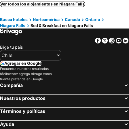
Ver todos los alojamientos en Niagara Falls
Busca hoteles
Norteamérica
Canadá
Ontario
Niagara Falls
Bed & Breakfast en Niagara Falls
Facebook
Twitter
Insta
Yo
Elige tu país
Agregar en Google
Encuentra nuestros resultados
fácilmente: agrega trivago como
fuente preferida en Google.
Compañía
Nuestros productos
Términos y políticas
Ayuda