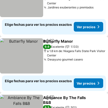
Center
Jardines exuberantes y premiados
Ver pre
Elige fechas para ver los precios exactos
Ver precios
Butterfly Manor
Compartir
Agregar a favoritos
Ver precio
9,6
Excelente
1.133
a 1.8 km de: Niagara Falls State Park Visitor
Center
Desayuno gourmet casero
Ver precios
Elige fechas para ver los precios exactos
Ver precios
Ambiance By The Falls
Compartir
Agregar a favoritos
B&B
Ver precios
9,5
Excelente
501