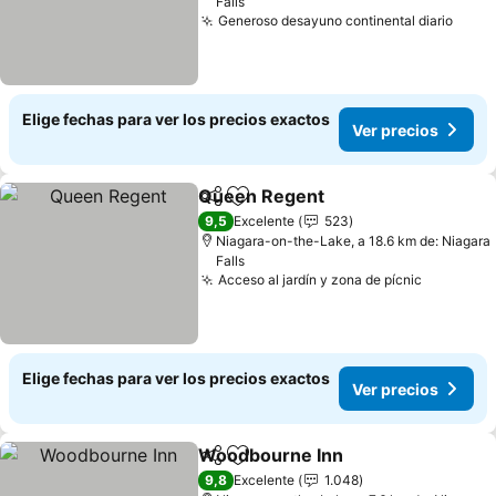
Falls
Generoso desayuno continental diario
Ver p
Elige fechas para ver los precios exactos
Ver precios
Queen Regent
Compartir
Agregar a favoritos
Ver precios
9,5
Excelente
523
Niagara-on-the-Lake, a 18.6 km de: Niagara
Falls
Acceso al jardín y zona de pícnic
Ver prec
Elige fechas para ver los precios exactos
Ver precios
Woodbourne Inn
Compartir
Agregar a favoritos
Ver preci
9,8
Excelente
1.048