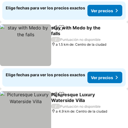
Elige fechas para ver los precios exactos
Ver precios
stay with Medo by the
Compartir
Agregar a favoritos
falls
Ver precios
/
Puntuación no disponible
a 1.5 km de: Centro de la ciudad
Elige fechas para ver los precios exactos
Ver precios
Picturesque Luxury
Compartir
Agregar a favoritos
Waterside Villa
Ver precios
/
Puntuación no disponible
a 4.9 km de: Centro de la ciudad