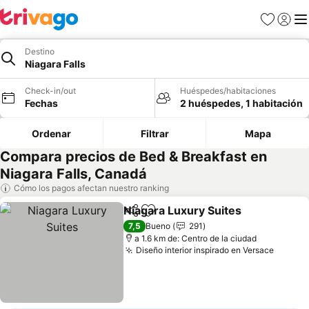
Favoritos
Iniciar 
Me
Destino
Niagara Falls
Check-in/out
Huéspedes/habitaciones
Fechas
2 huéspedes, 1 habitación
Ordenar
Filtrar
Mapa
Compara precios de Bed & Breakfast en
Niagara Falls, Canadá
Cómo los pagos afectan nuestro ranking
Niagara Luxury Suites
Compartir
Agregar a favoritos
Ver 
7,5
Bueno
291
a 1.6 km de: Centro de la ciudad
Diseño interior inspirado en Versace
Ver pr