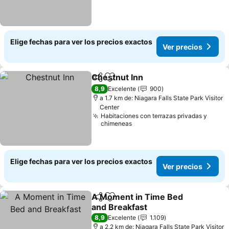
Elige fechas para ver los precios exactos
Ver precios
Chestnut Inn
Compartir
Agregar a favoritos
Ver precios
8,9
Excelente
900
a 1.7 km de: Niagara Falls State Park Visitor
Center
Habitaciones con terrazas privadas y
chimeneas
Elige fechas para ver los precios exactos
Ver precios
A Moment in Time Bed
Compartir
Agregar a favoritos
and Breakfast
Ver precios
8,9
Excelente
1.109
a 2.2 km de: Niagara Falls State Park Visitor