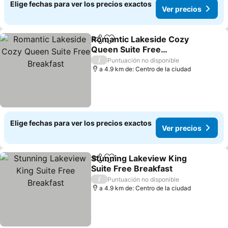
Elige fechas para ver los precios exactos
Ver precios
Romantic Lakeside Cozy
Compartir
Agregar a favoritos
Queen Suite Free
Breakfast
Ver precios
/
Puntuación no disponible
a 4.9 km de: Centro de la ciudad
Elige fechas para ver los precios exactos
Ver precios
Stunning Lakeview King
Compartir
Agregar a favoritos
Suite Free Breakfast
Ver precios
/
Puntuación no disponible
a 4.9 km de: Centro de la ciudad