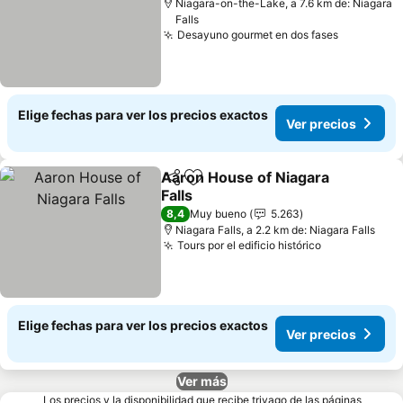
Niagara-on-the-Lake, a 7.6 km de: Niagara
Falls
Desayuno gourmet en dos fases
Ver preci
Elige fechas para ver los precios exactos
Ver precios
Aaron House of Niagara
Compartir
Agregar a favoritos
Falls
Ver precios
8,4
Muy bueno
5.263
Niagara Falls, a 2.2 km de: Niagara Falls
Tours por el edificio histórico
Ver precios
Elige fechas para ver los precios exactos
Ver precios
Ver más
Los precios y la disponibilidad que recibe trivago de las páginas