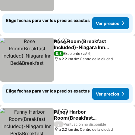
Elige fechas para ver los precios exactos
Ver precios
Rose Room(Breakfast
Compartir
Agregar a favoritos
Included)-Niagara Inn
Bed&Breakfast
Ver precios
8,8
Excelente
6
a 2.2 km de: Centro de la ciudad
Elige fechas para ver los precios exactos
Ver precios
Funny Harbor
Compartir
Agregar a favoritos
Room(Breakfast
Included)-Niagara Inn
Ver precios
/
Puntuación no disponible
Bed&Breakfast
a 2.2 km de: Centro de la ciudad