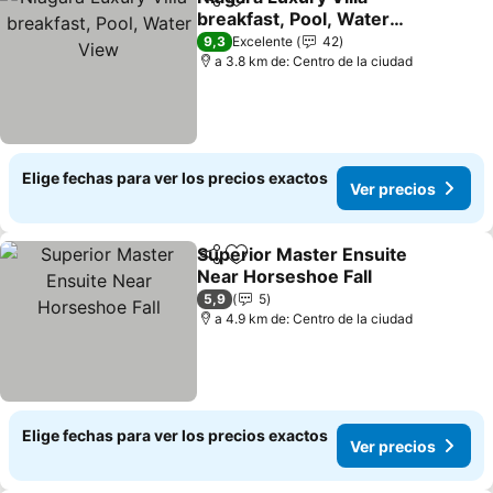
Compartir
Agregar a favoritos
breakfast, Pool, Water
View
Ver precios
9,3
Excelente
42
a 3.8 km de: Centro de la ciudad
Elige fechas para ver los precios exactos
Ver precios
Superior Master Ensuite
Compartir
Agregar a favoritos
Near Horseshoe Fall
Ver precios
5,9
5
a 4.9 km de: Centro de la ciudad
Elige fechas para ver los precios exactos
Ver precios