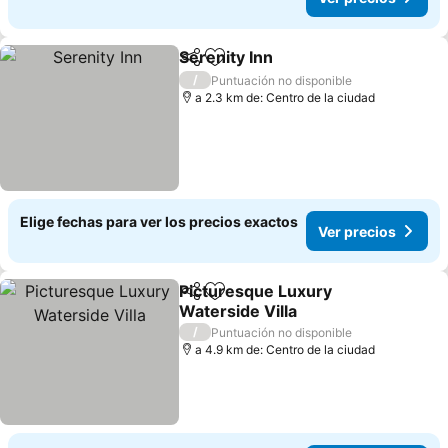
Serenity Inn
Compartir
Agregar a favoritos
Ver precios
/
Puntuación no disponible
a 2.3 km de: Centro de la ciudad
Elige fechas para ver los precios exactos
Ver precios
Picturesque Luxury
Compartir
Agregar a favoritos
Waterside Villa
Ver precios
/
Puntuación no disponible
a 4.9 km de: Centro de la ciudad