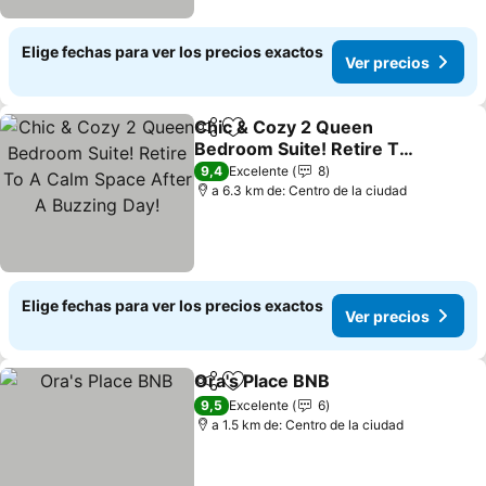
Elige fechas para ver los precios exactos
Ver precios
Chic & Cozy 2 Queen
Compartir
Agregar a favoritos
Bedroom Suite! Retire To
A Calm Space After A
Ver precios
9,4
Excelente
8
Buzzing Day!
a 6.3 km de: Centro de la ciudad
Elige fechas para ver los precios exactos
Ver precios
Ora's Place BNB
Compartir
Agregar a favoritos
Ver precio
9,5
Excelente
6
a 1.5 km de: Centro de la ciudad