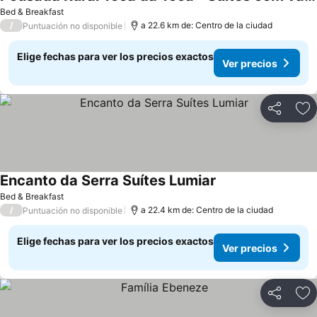
Ver precios
Bed & Breakfast
/
a 22.6 km de: Centro de la ciudad
Puntuación no disponible
Elige fechas para ver los precios exactos
Ver precios
Compartir
Ag
Encanto da Serra Suítes Lumiar
Ver precios
Bed & Breakfast
/
a 22.4 km de: Centro de la ciudad
Puntuación no disponible
Elige fechas para ver los precios exactos
Ver precios
Compartir
Ag