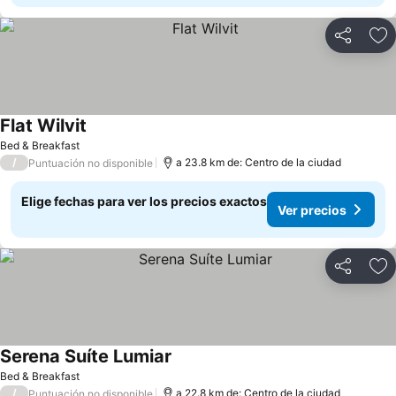
Compartir
Ag
Flat Wilvit
Ver precios
Bed & Breakfast
/
a 23.8 km de: Centro de la ciudad
Puntuación no disponible
Elige fechas para ver los precios exactos
Ver precios
Compartir
Ag
Serena Suíte Lumiar
Ver precios
Bed & Breakfast
/
a 22.8 km de: Centro de la ciudad
Puntuación no disponible