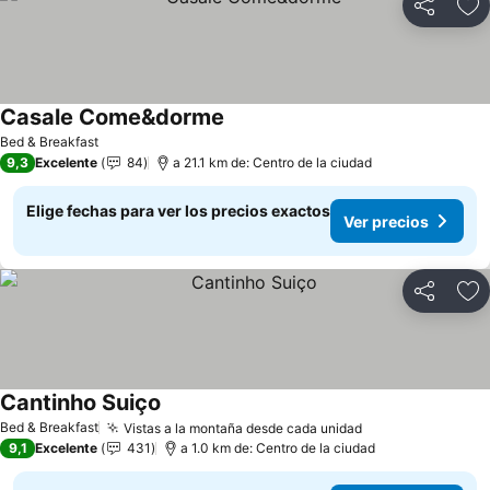
Compartir
Ag
Casale Come&dorme
Ver precios
Bed & Breakfast
9,3
Excelente
84
a 21.1 km de: Centro de la ciudad
Elige fechas para ver los precios exactos
Ver precios
Compartir
Ag
Cantinho Suiço
Ver precios
Bed & Breakfast
Vistas a la montaña desde cada unidad
Ver precios
9,1
Excelente
431
a 1.0 km de: Centro de la ciudad