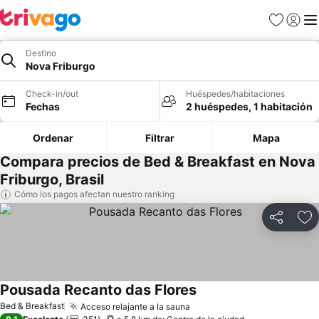
Favoritos
Iniciar 
Me
Destino
Nova Friburgo
Check-in/out
Huéspedes/habitaciones
Fechas
2 huéspedes, 1 habitación
Ordenar
Filtrar
Mapa
Compara precios de Bed & Breakfast en Nova
Friburgo, Brasil
Cómo los pagos afectan nuestro ranking
Compartir
Ag
Pousada Recanto das Flores
Ver precios
Bed & Breakfast
Acceso relajante a la sauna
Ver precios