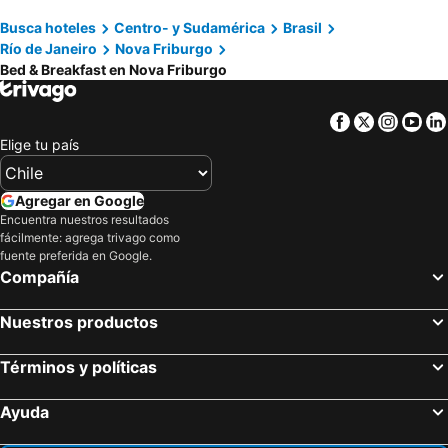
Busca hoteles
Centro- y Sudamérica
Brasil
Río de Janeiro
Nova Friburgo
Bed & Breakfast en Nova Friburgo
Facebook
Twitter
Insta
Yo
Elige tu país
Agregar en Google
Encuentra nuestros resultados
fácilmente: agrega trivago como
fuente preferida en Google.
Compañía
Nuestros productos
Términos y políticas
Ayuda