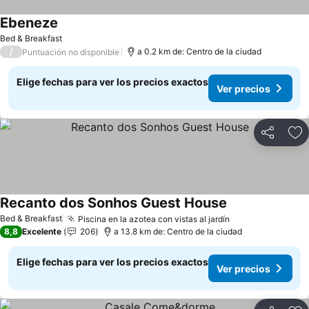
Ebeneze
Ver precios
Bed & Breakfast
/
a 0.2 km de: Centro de la ciudad
Puntuación no disponible
Elige fechas para ver los precios exactos
Ver precios
Compartir
Ag
Recanto dos Sonhos Guest House
Ver precios
Bed & Breakfast
Piscina en la azotea con vistas al jardín
Ver precios
8,8
Excelente
206
a 13.8 km de: Centro de la ciudad
Elige fechas para ver los precios exactos
Ver precios