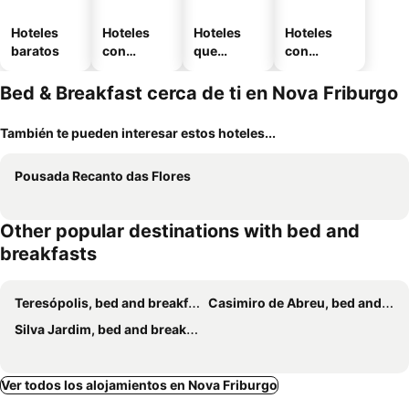
Hoteles
Hoteles
Hoteles
Hoteles
baratos
con
que
con
piscina
aceptan
estaciona
mascotas
miento
Bed & Breakfast cerca de ti en Nova Friburgo
También te pueden interesar estos hoteles...
Pousada Recanto das Flores
Other popular destinations with bed and
breakfasts
Teresópolis, bed and breakfasts
Casimiro de Abreu, bed and breakfasts
Silva Jardim, bed and breakfasts
Ver todos los alojamientos en Nova Friburgo