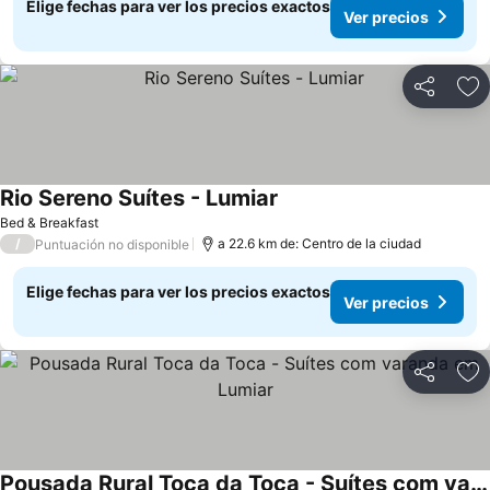
Elige fechas para ver los precios exactos
Ver precios
Compartir
Ag
Rio Sereno Suítes - Lumiar
Ver precios
Bed & Breakfast
/
a 22.6 km de: Centro de la ciudad
Puntuación no disponible
Elige fechas para ver los precios exactos
Ver precios
Compartir
Ag
Pousada Rural Toca da Toca - Suítes com varanda em Lumiar