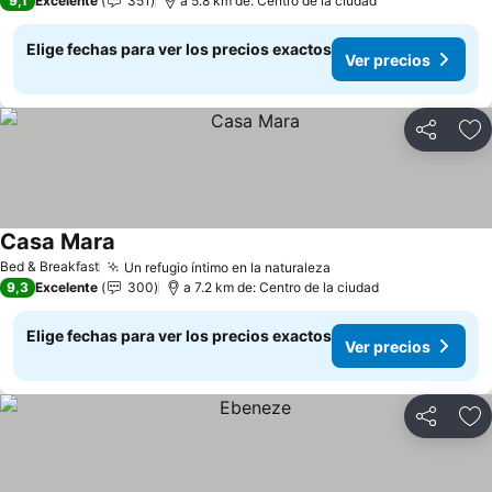
9,1
Excelente
351
a 5.8 km de: Centro de la ciudad
Elige fechas para ver los precios exactos
Ver precios
Compartir
Ag
Casa Mara
Ver precios
Bed & Breakfast
Un refugio íntimo en la naturaleza
Ver precios
9,3
Excelente
300
a 7.2 km de: Centro de la ciudad
Elige fechas para ver los precios exactos
Ver precios
Compartir
Ag