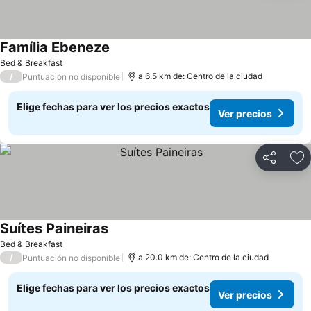
Família Ebeneze
Ver precios
Bed & Breakfast
/
a 6.5 km de: Centro de la ciudad
Puntuación no disponible
Elige fechas para ver los precios exactos
Ver precios
Compartir
Ag
Suítes Paineiras
Ver precios
Bed & Breakfast
/
a 20.0 km de: Centro de la ciudad
Puntuación no disponible
Elige fechas para ver los precios exactos
Ver precios