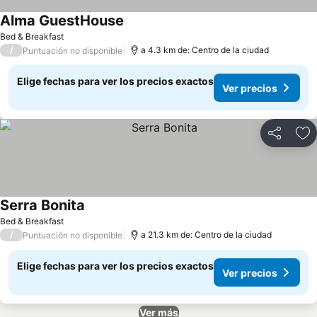
Alma GuestHouse
Ver precios
Bed & Breakfast
/
a 4.3 km de: Centro de la ciudad
Puntuación no disponible
Elige fechas para ver los precios exactos
Ver precios
Compartir
Ag
Serra Bonita
Ver precios
Bed & Breakfast
/
a 21.3 km de: Centro de la ciudad
Puntuación no disponible
Elige fechas para ver los precios exactos
Ver precios
Ver más