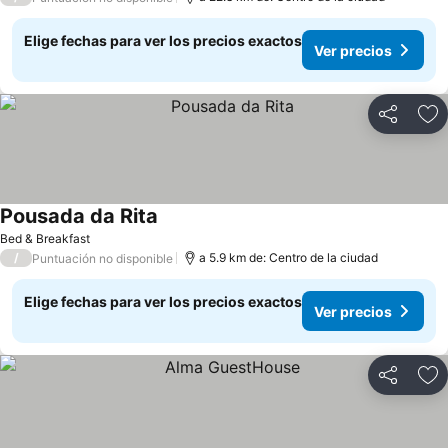
Elige fechas para ver los precios exactos
Ver precios
Compartir
Ag
Pousada da Rita
Ver precios
Bed & Breakfast
/
a 5.9 km de: Centro de la ciudad
Puntuación no disponible
Elige fechas para ver los precios exactos
Ver precios
Compartir
Ag