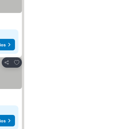
ios
Agregar a favoritos
Compartir
ios