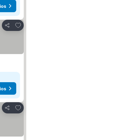
ios
Agregar a favoritos
Compartir
ios
Agregar a favoritos
Compartir