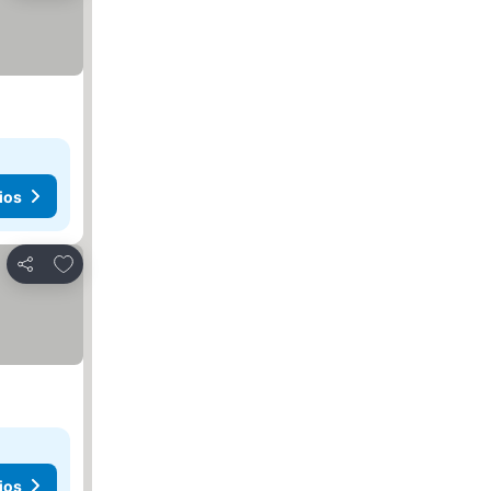
ios
Agregar a favoritos
Compartir
ios