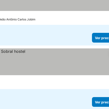
aleão Antônio Carlos Jobim
Ver prec
Ver prec