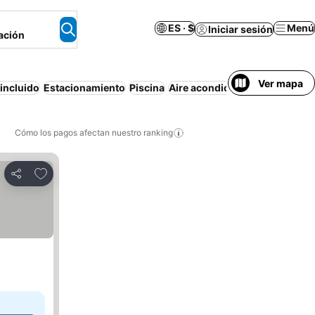
ES · $
Menú
Iniciar sesión
ación
Ver mapa
incluido
Estacionamiento
Piscina
Aire acondicionado
Wifi
Bañe
Cómo los pagos afectan nuestro ranking
Agregar a favoritos
Compartir