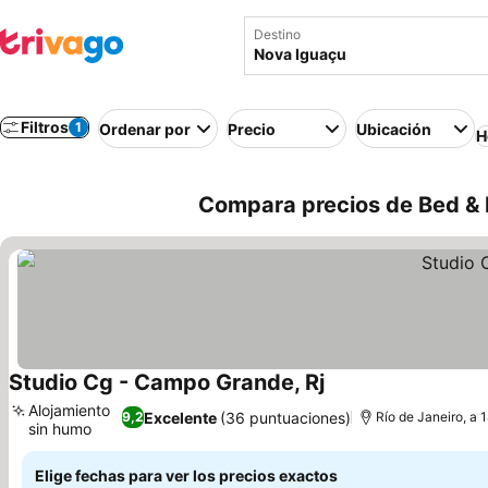
Destino
Filtros
1
Ordenar por
Precio
Ubicación
H
Compara precios de Bed & B
Studio Cg - Campo Grande, Rj
Alojamiento
Excelente
(36 puntuaciones)
9,2
Río de Janeiro, a
sin humo
Elige fechas para ver los precios exactos