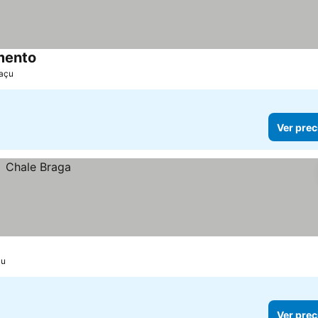
mento
uaçu
Ver prec
çu
Ver prec