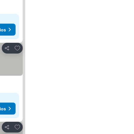
ios
Agregar a favoritos
Compartir
ios
Agregar a favoritos
Compartir