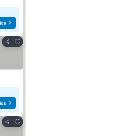
ios
Agregar a favoritos
Compartir
ios
Agregar a favoritos
Compartir