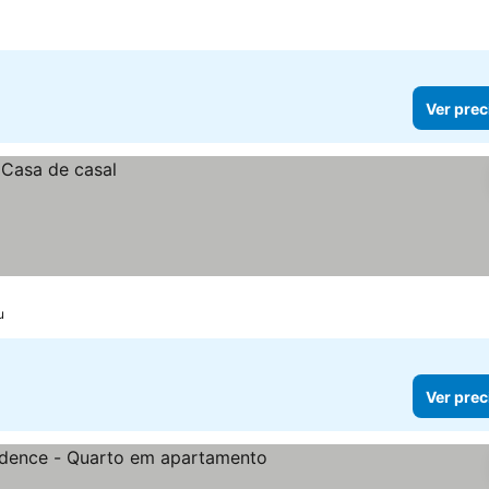
Ver prec
u
Ver prec