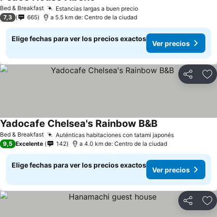
Bed & Breakfast
Estancias largas a buen precio
7,3
665
a 5.5 km de: Centro de la ciudad
Elige fechas para ver los precios exactos
Ver precios
Compartir
Ag
Yadocafe Chelsea's Rainbow B&B
Bed & Breakfast
Auténticas habitaciones con tatami japonés
9,5
Excelente
142
a 4.0 km de: Centro de la ciudad
Elige fechas para ver los precios exactos
Ver precios
Compartir
Ag