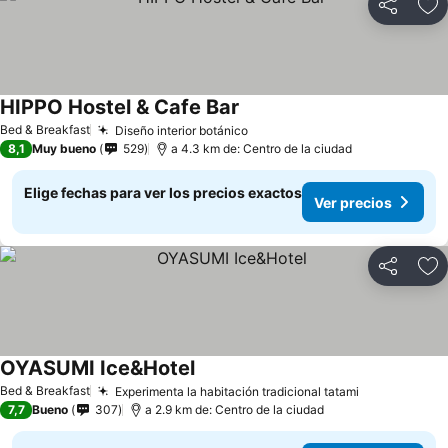
Compartir
Ag
HIPPO Hostel & Cafe Bar
Bed & Breakfast
Diseño interior botánico
8,1
Muy bueno
529
a 4.3 km de: Centro de la ciudad
Elige fechas para ver los precios exactos
Ver precios
Compartir
Ag
OYASUMI Ice&Hotel
Bed & Breakfast
Experimenta la habitación tradicional tatami
7,7
Bueno
307
a 2.9 km de: Centro de la ciudad