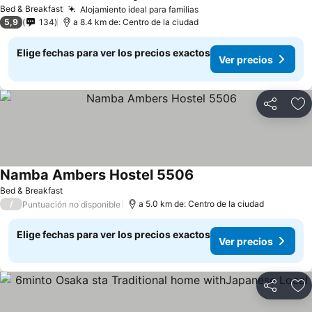
Bed & Breakfast
Alojamiento ideal para familias
5,9
134
a 8.4 km de: Centro de la ciudad
Elige fechas para ver los precios exactos
Ver precios
Compartir
Ag
Namba Ambers Hostel 5506
Bed & Breakfast
/
a 5.0 km de: Centro de la ciudad
Puntuación no disponible
Elige fechas para ver los precios exactos
Ver precios
Compartir
Ag