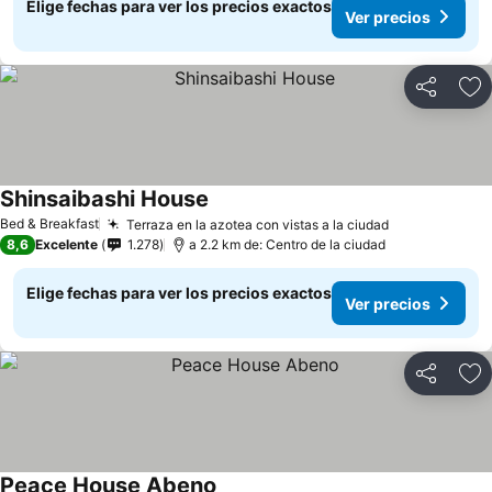
Elige fechas para ver los precios exactos
Ver precios
Compartir
Ag
Shinsaibashi House
Bed & Breakfast
Terraza en la azotea con vistas a la ciudad
8,6
Excelente
1.278
a 2.2 km de: Centro de la ciudad
Elige fechas para ver los precios exactos
Ver precios
Compartir
Ag
Peace House Abeno