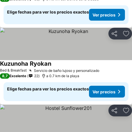
Elige fechas para ver los precios exactos
Ver precios
Compartir
Ag
Kuzunoha Ryokan
Bed & Breakfast
Servicio de baño lujoso y personalizado
8,7
Excelente
22
a 0.7 km de la playa
Elige fechas para ver los precios exactos
Ver precios
Compartir
Ag