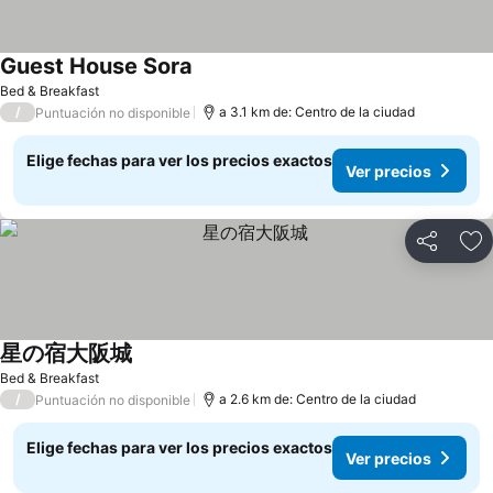
Guest House Sora
Bed & Breakfast
/
a 3.1 km de: Centro de la ciudad
Puntuación no disponible
Elige fechas para ver los precios exactos
Ver precios
Compartir
Ag
星の宿大阪城
Bed & Breakfast
/
a 2.6 km de: Centro de la ciudad
Puntuación no disponible
Elige fechas para ver los precios exactos
Ver precios