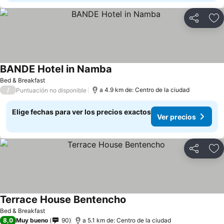
Compartir
Ag
BANDE Hotel in Namba
Bed & Breakfast
/
a 4.9 km de: Centro de la ciudad
Puntuación no disponible
Elige fechas para ver los precios exactos
Ver precios
Compartir
Ag
Terrace House Bentencho
Bed & Breakfast
8,0
Muy bueno
90
a 5.1 km de: Centro de la ciudad