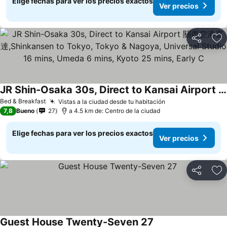
Elige fechas para ver los precios exactos
Ver precios
Compartir
Ag
JR Shin-Osaka 30s, Direct to Kansai Airport 關西空港直達,Shinkansen to Tokyo, Tokyo & Nagoya, Universal Studio 16 mins, Umeda 6 mins, Kyoto 25 mins, Early C
Bed & Breakfast
Vistas a la ciudad desde tu habitación
7,8
Bueno
27
a 4.5 km de: Centro de la ciudad
Elige fechas para ver los precios exactos
Ver precios
Compartir
Ag
Guest House Twenty-Seven 27