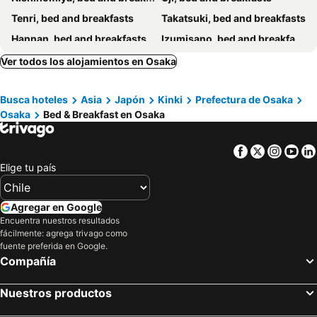
Tenri, bed and breakfasts
Takatsuki, bed and breakfasts
Hannan, bed and breakfasts
Izumisano, bed and breakfasts
Hashimoto, bed and breakfasts
Sakai, bed and breakfasts
Ver todos los alojamientos en Osaka
Toyonaka, bed and breakfasts
Sasayama, bed and breakfasts
Busca hoteles
Asia
Japón
Kinki
Prefectura de Osaka
Ikoma, bed and breakfasts
Kameoka, bed and breakfasts
Osaka
Bed & Breakfast en Osaka
Suita, bed and breakfasts
Oyodo, bed and breakfasts
Ikeda, bed and breakfasts
Yawata, bed and breakfasts
Facebook
Twitter
Insta
Yo
Kadoma, bed and breakfasts
Kinokawa, bed and breakfasts
Elige tu país
Higashiosaka, bed and breakfasts
Nagaokakyo, bed and breakfasts
Asuka, bed and breakfasts
Gojo, bed and breakfasts
Agregar en Google
Encuentra nuestros resultados
Kanmaki, bed and breakfasts
Kawachinagano, bed and breakfasts
fácilmente: agrega trivago como
Yamatokoriyama, bed and breakfasts
Yamatotakada, bed and breakfasts
fuente preferida en Google.
Compañía
Hirakata, bed and breakfasts
Uda, bed and breakfasts
Shijonawate, bed and breakfasts
Nuestros productos