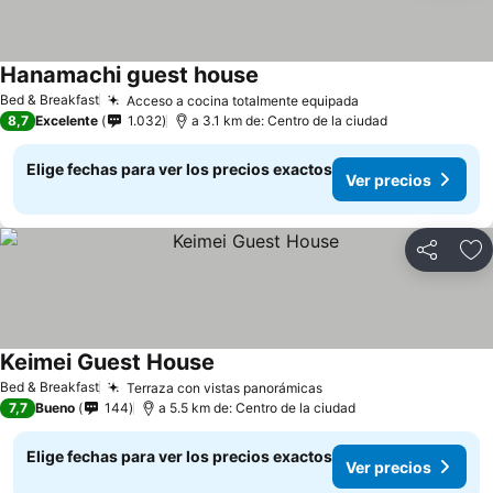
Hanamachi guest house
Bed & Breakfast
Acceso a cocina totalmente equipada
8,7
Excelente
1.032
a 3.1 km de: Centro de la ciudad
Elige fechas para ver los precios exactos
Ver precios
Compartir
Ag
Keimei Guest House
Bed & Breakfast
Terraza con vistas panorámicas
7,7
Bueno
144
a 5.5 km de: Centro de la ciudad
Elige fechas para ver los precios exactos
Ver precios