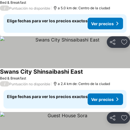
Bed & Breakfast
/
a 5.0 km de: Centro de la ciudad
Puntuación no disponible
Elige fechas para ver los precios exactos
Ver precios
Compartir
Ag
Swans City Shinsaibashi East
Bed & Breakfast
/
a 2.4 km de: Centro de la ciudad
Puntuación no disponible
Elige fechas para ver los precios exactos
Ver precios
Compartir
Ag