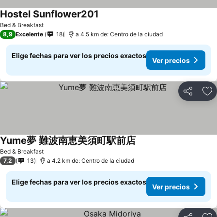
Hostel Sunflower201
Bed & Breakfast
8,9
Excelente
18
a 4.5 km de: Centro de la ciudad
Elige fechas para ver los precios exactos
Ver precios
Compartir
Ag
Yume夢 難波南恵美須町駅前店
Bed & Breakfast
7,2
13
a 4.2 km de: Centro de la ciudad
Elige fechas para ver los precios exactos
Ver precios