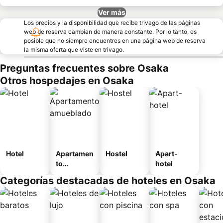
Ver más
Los precios y la disponibilidad que recibe trivago de las páginas
web de reserva cambian de manera constante. Por lo tanto, es
posible que no siempre encuentres en una página web de reserva
la misma oferta que viste en trivago.
Preguntas frecuentes sobre Osaka
Otros hospedajes en Osaka
Hotel
Apartamen
Hostel
Apart-
to
hotel
amueblad
Categorías destacadas de hoteles en Osaka
o