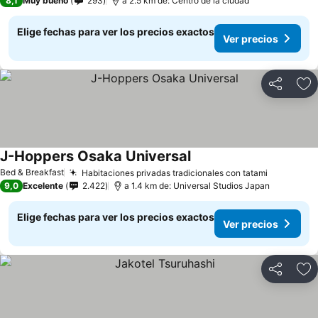
8,1
Muy bueno
293
a 2.5 km de: Centro de la ciudad
Elige fechas para ver los precios exactos
Ver precios
Compartir
Ag
J-Hoppers Osaka Universal
Bed & Breakfast
Habitaciones privadas tradicionales con tatami
9,0
Excelente
2.422
a 1.4 km de: Universal Studios Japan
Elige fechas para ver los precios exactos
Ver precios
Compartir
Ag