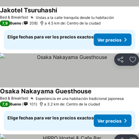
Jakotel Tsuruhashi
Bed & Breakfast
Vistas a la calle tranquila desde tu habitación
7,9
Bueno
208
a 4.5 km de: Centro de la ciudad
Elige fechas para ver los precios exactos
Ver precios
Compartir
Ag
Osaka Nakayama Guesthouse
Bed & Breakfast
Experiencia en una habitación tradicional japonesa
7,8
Bueno
101
a 3.2 km de: Centro de la ciudad
Elige fechas para ver los precios exactos
Ver precios