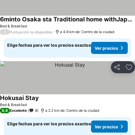
6minto Osaka sta Traditional home withJapanese Local
Bed & Breakfast
/
a 4.9 km de: Centro de la ciudad
Puntuación no disponible
Elige fechas para ver los precios exactos
Ver precios
Compartir
Ag
Hokusai Stay
Bed & Breakfast
8,8
Excelente
8
a 2.2 km de: Centro de la ciudad
Elige fechas para ver los precios exactos
Ver precios