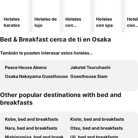
Hoteles
Hoteles de
Hoteles
Hoteles
Hote
baratos
lujo
con
con spa
con
piscina
esta
mien
Bed & Breakfast cerca de ti en Osaka
También te pueden interesar estos hoteles...
Peace House Abeno
Jakotel Tsuruhashi
Osaka Nakayama Guesthouse
Guesthouse Siam
Other popular destinations with bed and
breakfasts
Kobe, bed and breakfasts
Kioto, bed and breakfasts
Nara, bed and breakfasts
Otsu, bed and breakfasts
Nishinomiya, bed and breakfasts
Uji, bed and breakfasts