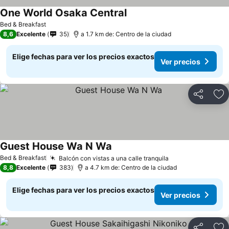
One World Osaka Central
Bed & Breakfast
8,6
Excelente
35
a 1.7 km de: Centro de la ciudad
Elige fechas para ver los precios exactos
Ver precios
Compartir
Ag
Guest House Wa N Wa
Bed & Breakfast
Balcón con vistas a una calle tranquila
8,8
Excelente
383
a 4.7 km de: Centro de la ciudad
Elige fechas para ver los precios exactos
Ver precios