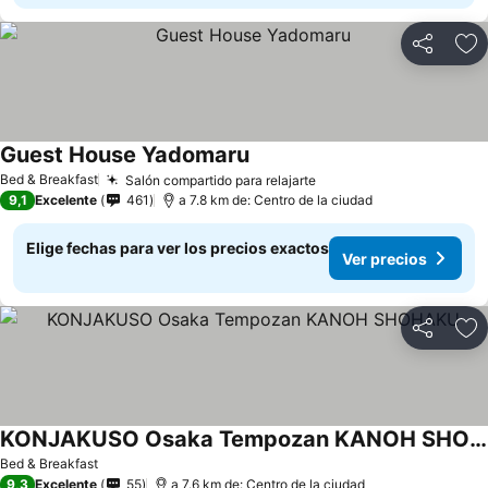
Compartir
Ag
Guest House Yadomaru
Bed & Breakfast
Salón compartido para relajarte
9,1
Excelente
461
a 7.8 km de: Centro de la ciudad
Elige fechas para ver los precios exactos
Ver precios
Compartir
Ag
KONJAKUSO Osaka Tempozan KANOH SHOHAKU
Bed & Breakfast
9,3
Excelente
55
a 7.6 km de: Centro de la ciudad