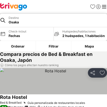
Favoritos
Iniciar 
Me
Destino
Osaka
Check-in/out
Huéspedes/habitaciones
Fechas
2 huéspedes, 1 habitación
Ordenar
Filtrar
Mapa
Compara precios de Bed & Breakfast en
Osaka, Japón
Cómo los pagos afectan nuestro ranking
Compartir
Ag
Rota Hostel
Bed & Breakfast
Guía personalizada de restaurantes locales