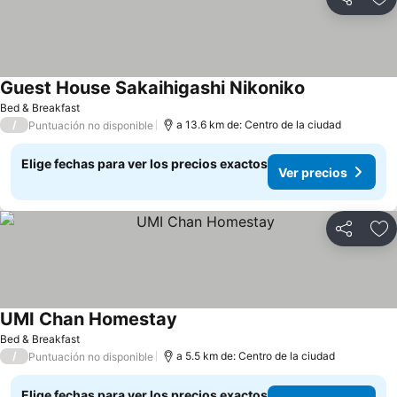
Compartir
Ag
Guest House Sakaihigashi Nikoniko
Bed & Breakfast
/
a 13.6 km de: Centro de la ciudad
Puntuación no disponible
Elige fechas para ver los precios exactos
Ver precios
Compartir
Ag
UMI Chan Homestay
Bed & Breakfast
/
a 5.5 km de: Centro de la ciudad
Puntuación no disponible
Elige fechas para ver los precios exactos