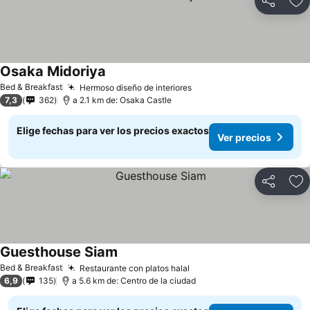
Compartir
Ag
Osaka Midoriya
Bed & Breakfast
Hermoso diseño de interiores
7,3
362
a 2.1 km de: Osaka Castle
Elige fechas para ver los precios exactos
Ver precios
Compartir
Ag
Guesthouse Siam
Bed & Breakfast
Restaurante con platos halal
6,9
135
a 5.6 km de: Centro de la ciudad