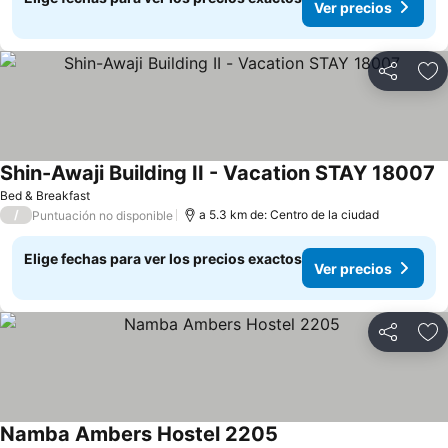
Ver precios
Compartir
Ag
Shin-Awaji Building II - Vacation STAY 18007
Bed & Breakfast
/
a 5.3 km de: Centro de la ciudad
Puntuación no disponible
Elige fechas para ver los precios exactos
Ver precios
Compartir
Ag
Namba Ambers Hostel 2205