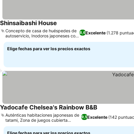
Shinsaibashi House
Concepto de casa de huéspedes de
Excelente
(1.278 puntua
8,6
autoservicio, Inodoros japoneses con
bidé
Elige fechas para ver los precios exactos
Yadocafe Chelsea's Rainbow B&B
Auténticas habitaciones japonesas de
Excelente
(142 puntuac
9,5
tatami, Zona de juegos cubierta
exclusiva
Elige fechas para ver los precios exactos