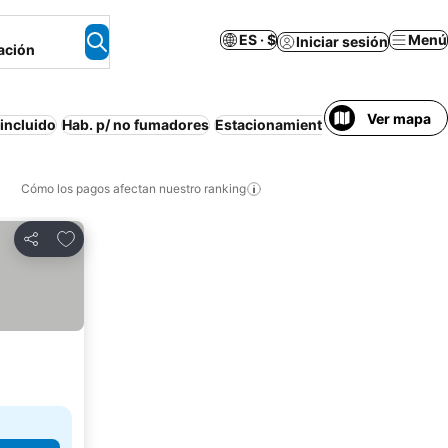
ES · $
Menú
Iniciar sesión
ación
Ver mapa
incluido
Hab. p/ no fumadores
Estacionamiento
Wifi
Apartamen
Cómo los pagos afectan nuestro ranking
Agregar a favoritos
Compartir