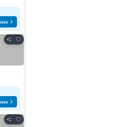
cios
Agregar a favoritos
Compartir
cios
Agregar a favoritos
Compartir