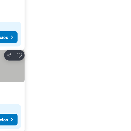
cios
Agregar a favoritos
Compartir
cios