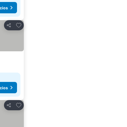
cios
Agregar a favoritos
Compartir
cios
Agregar a favoritos
Compartir