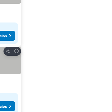
cios
Agregar a favoritos
Compartir
cios