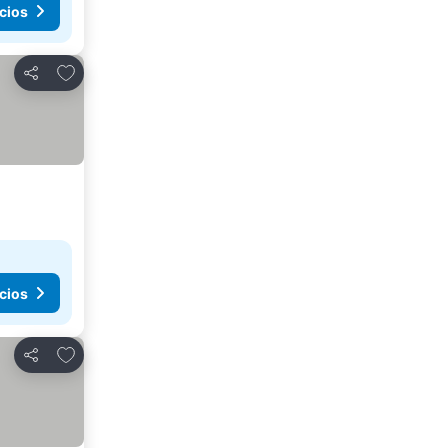
cios
Agregar a favoritos
Compartir
cios
Agregar a favoritos
Compartir