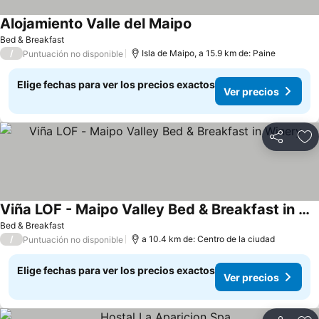
Alojamiento Valle del Maipo
Ver precios
Bed & Breakfast
/
Isla de Maipo, a 15.9 km de: Paine
Puntuación no disponible
Elige fechas para ver los precios exactos
Ver precios
Compartir
Ag
Viña LOF - Maipo Valley Bed & Breakfast in Winery
Ver precios
Bed & Breakfast
/
a 10.4 km de: Centro de la ciudad
Puntuación no disponible
Elige fechas para ver los precios exactos
Ver precios