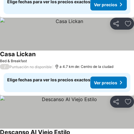
Elige fechas para ver los precios exactos
Ver precios
Compartir
Ag
Casa Lickan
Ver precios
Bed & Breakfast
/
a 4.7 km de: Centro de la ciudad
Puntuación no disponible
Elige fechas para ver los precios exactos
Ver precios
Compartir
Ag
Descanso Al Viejo Estilo