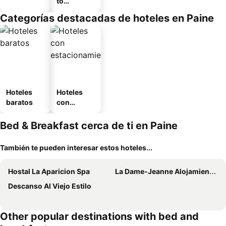
to
amueblad
Categorías destacadas de hoteles en Paine
o
Hoteles
Hoteles
baratos
con
estaciona
miento
Bed & Breakfast cerca de ti en Paine
También te pueden interesar estos hoteles...
Hostal La Aparicion Spa
La Dame-Jeanne Alojamiento Boutique
Descanso Al Viejo Estilo
Other popular destinations with bed and