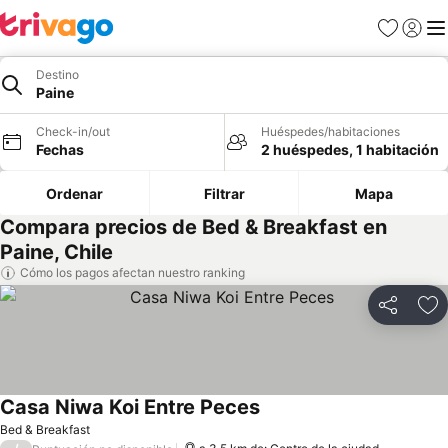
Favoritos
Iniciar 
Me
Destino
Paine
Check-in/out
Huéspedes/habitaciones
Fechas
2 huéspedes, 1 habitación
Ordenar
Filtrar
Mapa
Compara precios de Bed & Breakfast en
Paine, Chile
Cómo los pagos afectan nuestro ranking
Compartir
Ag
Casa Niwa Koi Entre Peces
Ver precios
Bed & Breakfast