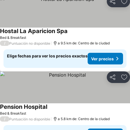
Compartir
Ag
Hostal La Aparicion Spa
Ver precios
Bed & Breakfast
/
a 9.5 km de: Centro de la ciudad
Puntuación no disponible
Elige fechas para ver los precios exactos
Ver precios
Compartir
Ag
Pension Hospital
Ver precios
Bed & Breakfast
/
a 5.8 km de: Centro de la ciudad
Puntuación no disponible