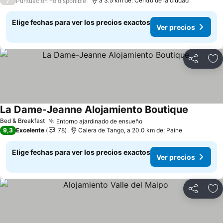
/
a 3.5 km de: Centro de la ciudad
Puntuación no disponible
Elige fechas para ver los precios exactos
Ver precios
Compartir
Ag
La Dame-Jeanne Alojamiento Boutique
Ver preci
Bed & Breakfast
Entorno ajardinado de ensueño
Ver precios
9,3
Excelente
78
Calera de Tango, a 20.0 km de: Paine
Elige fechas para ver los precios exactos
Ver precios
Compartir
Ag