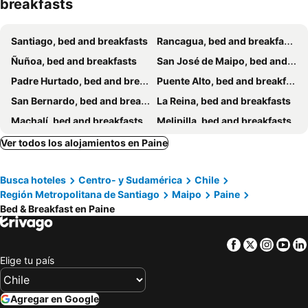
breakfasts
Santiago, bed and breakfasts
Rancagua, bed and breakfasts
Ñuñoa, bed and breakfasts
San José de Maipo, bed and breakfasts
Padre Hurtado, bed and breakfasts
Puente Alto, bed and breakfasts
San Bernardo, bed and breakfasts
La Reina, bed and breakfasts
Machalí, bed and breakfasts
Melipilla, bed and breakfasts
Pirque, bed and breakfasts
Calera de Tango, bed and breakfasts
Ver todos los alojamientos en Paine
Isla de Maipo, bed and breakfasts
Talagante, bed and breakfasts
Busca hoteles
Centro- y Sudamérica
Chile
Región Metropolitana de Santiago
Maipo
Paine
Bed & Breakfast en Paine
Facebook
Twitter
Insta
Yo
Elige tu país
Agregar en Google