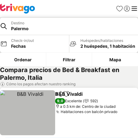
Favoritos
Iniciar 
Me
Destino
Palermo
Check-in/out
Huéspedes/habitaciones
Fechas
2 huéspedes, 1 habitación
Ordenar
Filtrar
Mapa
Compara precios de Bed & Breakfast en
Palermo, Italia
Cómo los pagos afectan nuestro ranking
B&B Vivaldi
Compartir
Agregar a favoritos
9,0
Excelente
592
a 0.5 km de: Centro de la ciudad
Habitaciones con balcón privado