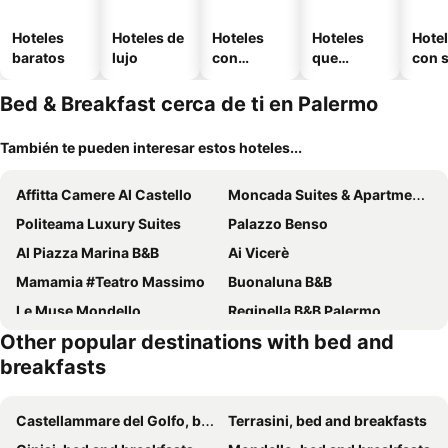
Hoteles
Hoteles de
Hoteles
Hoteles
Hote
baratos
lujo
con
que
con 
piscina
aceptan
mascotas
Bed & Breakfast cerca de ti en Palermo
También te pueden interesar estos hoteles...
Affitta Camere Al Castello
Moncada Suites & Apartments
Politeama Luxury Suites
Palazzo Benso
Al Piazza Marina B&B
Ai Vicerè
Mamamia #Teatro Massimo
Buonaluna B&B
Le Muse Mondello
Reginella B&B Palermo
Other popular destinations with bed and
Ad Hoc Rooms
Locanda Sette Fate SPA e Solarium
breakfasts
Dimora Bellini
Locanda del Gagini
Petrosino
B&B Porta Carolina
Castellammare del Golfo, bed and breakfasts
Terrasini, bed and breakfasts
Agata