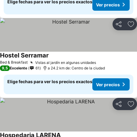
Elige fechas para ver los precios exactos
Ver precios
Compartir
Ag
Hostel Serramar
Bed & Breakfast
Vistas al jardín en algunas unidades
9,5
Excelente
61
a 24.2 km de: Centro de la ciudad
Elige fechas para ver los precios exactos
Ver precios
Compartir
Ag
Hospedaria LARENA