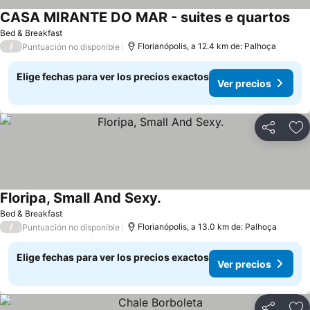
CASA MIRANTE DO MAR - suites e quartos
Bed & Breakfast
/
Florianópolis, a 12.4 km de: Palhoça
Puntuación no disponible
Elige fechas para ver los precios exactos
Ver precios
Compartir
Ag
Floripa, Small And Sexy.
Bed & Breakfast
/
Florianópolis, a 13.0 km de: Palhoça
Puntuación no disponible
Elige fechas para ver los precios exactos
Ver precios