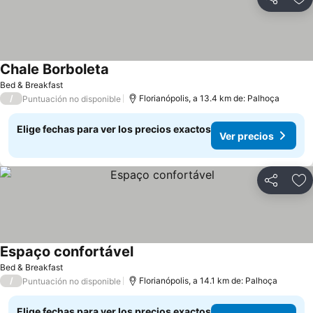
Compartir
Ag
Chale Borboleta
Bed & Breakfast
/
Florianópolis, a 13.4 km de: Palhoça
Puntuación no disponible
Elige fechas para ver los precios exactos
Ver precios
Compartir
Ag
Espaço confortável
Bed & Breakfast
/
Florianópolis, a 14.1 km de: Palhoça
Puntuación no disponible
Elige fechas para ver los precios exactos