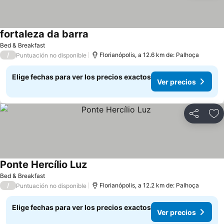
fortaleza da barra
Bed & Breakfast
/
Florianópolis, a 12.6 km de: Palhoça
Puntuación no disponible
Elige fechas para ver los precios exactos
Ver precios
Compartir
Ag
Ponte Hercílio Luz
Bed & Breakfast
/
Florianópolis, a 12.2 km de: Palhoça
Puntuación no disponible
Elige fechas para ver los precios exactos
Ver precios