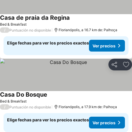
Casa de praia da Regina
Bed & Breakfast
/
Florianópolis, a 16.7 km de: Palhoça
Puntuación no disponible
Elige fechas para ver los precios exactos
Ver precios
Compartir
Ag
Casa Do Bosque
Bed & Breakfast
/
Florianópolis, a 17.9 km de: Palhoça
Puntuación no disponible
Elige fechas para ver los precios exactos
Ver precios