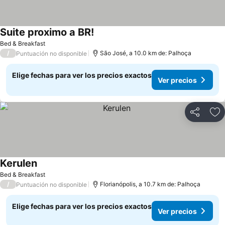
Suite proximo a BR!
Bed & Breakfast
/
São José, a 10.0 km de: Palhoça
Puntuación no disponible
Elige fechas para ver los precios exactos
Ver precios
Compartir
Ag
Kerulen
Bed & Breakfast
/
Florianópolis, a 10.7 km de: Palhoça
Puntuación no disponible
Elige fechas para ver los precios exactos
Ver precios