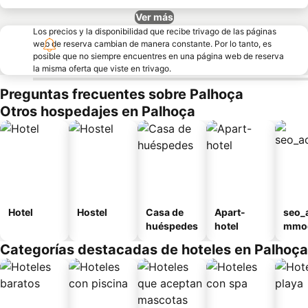
Ver más
Los precios y la disponibilidad que recibe trivago de las páginas
web de reserva cambian de manera constante. Por lo tanto, es
posible que no siempre encuentres en una página web de reserva
la misma oferta que viste en trivago.
Preguntas frecuentes sobre Palhoça
Otros hospedajes en Palhoça
Hotel
Hostel
Casa de
Apart-
seo_
huéspedes
hotel
mmod
n_ty
Categorías destacadas de hoteles en Palhoça
ouse
sada