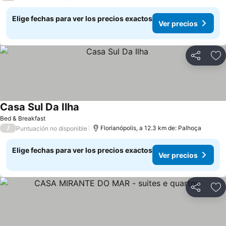
Elige fechas para ver los precios exactos
Ver precios
Compartir
Ag
Casa Sul Da Ilha
Bed & Breakfast
/
Florianópolis, a 12.3 km de: Palhoça
Puntuación no disponible
Elige fechas para ver los precios exactos
Ver precios
Compartir
Ag