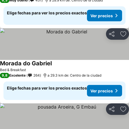
8,3
Muy bueno
451
a 28.9 km de: Centro de la ciudad
Elige fechas para ver los precios exactos
Ver precios
Compartir
Ag
Morada do Gabriel
Bed & Breakfast
9,8
Excelente
264
a 29.3 km de: Centro de la ciudad
Elige fechas para ver los precios exactos
Ver precios
Compartir
Ag