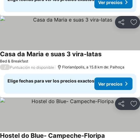
Ver precios
Compartir
Ag
Casa da Maria e suas 3 vira-latas
Bed & Breakfast
/
Florianópolis, a 15.8 km de: Palhoça
Puntuación no disponible
Elige fechas para ver los precios exactos
Ver precios
Compartir
Ag
Hostel do Blue- Campeche-Floripa