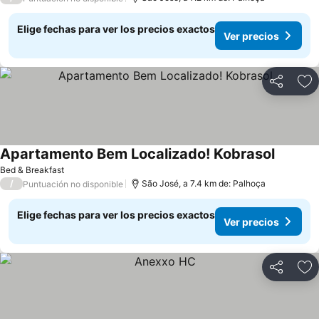
Elige fechas para ver los precios exactos
Ver precios
Compartir
Ag
Apartamento Bem Localizado! Kobrasol
Bed & Breakfast
/
São José, a 7.4 km de: Palhoça
Puntuación no disponible
Elige fechas para ver los precios exactos
Ver precios
Compartir
Ag