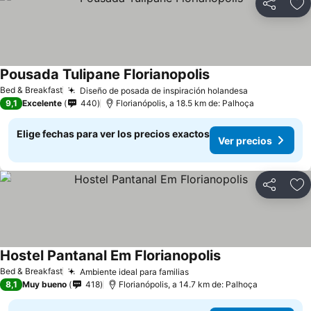
Compartir
Ag
Pousada Tulipane Florianopolis
Bed & Breakfast
Diseño de posada de inspiración holandesa
9,1
Excelente
440
Florianópolis, a 18.5 km de: Palhoça
Elige fechas para ver los precios exactos
Ver precios
Compartir
Ag
Hostel Pantanal Em Florianopolis
Bed & Breakfast
Ambiente ideal para familias
8,1
Muy bueno
418
Florianópolis, a 14.7 km de: Palhoça