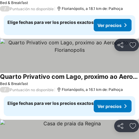
Bed & Breakfast
/
Florianópolis, a 18.1 km de: Palhoça
Puntuación no disponible
Elige fechas para ver los precios exactos
Ver precios
Compartir
Ag
Quarto Privativo com Lago, proximo ao Aeroporto de Florianopolis
Bed & Breakfast
/
Florianópolis, a 16.1 km de: Palhoça
Puntuación no disponible
Elige fechas para ver los precios exactos
Ver precios
Compartir
Ag