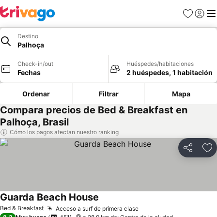
Favoritos
Iniciar 
Me
Destino
Palhoça
Check-in/out
Huéspedes/habitaciones
Fechas
2 huéspedes, 1 habitación
Ordenar
Filtrar
Mapa
Compara precios de Bed & Breakfast en
Palhoça, Brasil
Cómo los pagos afectan nuestro ranking
Compartir
Ag
Guarda Beach House
Bed & Breakfast
Acceso a surf de primera clase