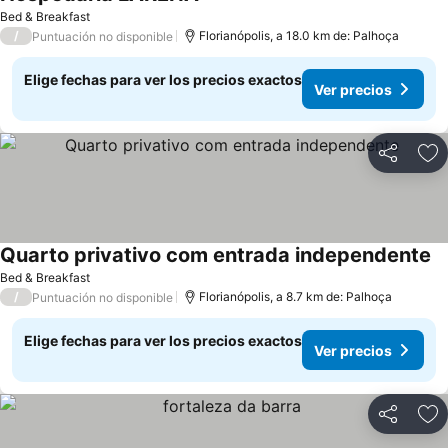
Bed & Breakfast
/
Florianópolis, a 18.0 km de: Palhoça
Puntuación no disponible
Elige fechas para ver los precios exactos
Ver precios
Compartir
Ag
Quarto privativo com entrada independente
Bed & Breakfast
/
Florianópolis, a 8.7 km de: Palhoça
Puntuación no disponible
Elige fechas para ver los precios exactos
Ver precios
Compartir
Ag