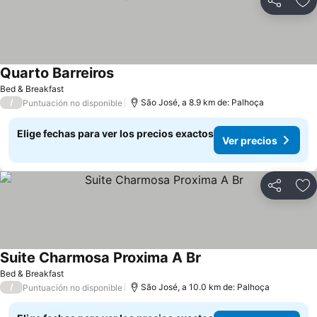
Compartir
Ag
Quarto Barreiros
Bed & Breakfast
/
São José, a 8.9 km de: Palhoça
Puntuación no disponible
Elige fechas para ver los precios exactos
Ver precios
Compartir
Ag
Suite Charmosa Proxima A Br
Bed & Breakfast
/
São José, a 10.0 km de: Palhoça
Puntuación no disponible