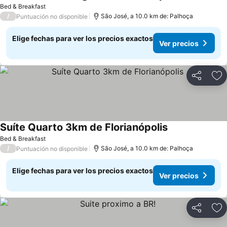
Bed & Breakfast
/
São José, a 10.0 km de: Palhoça
Puntuación no disponible
Elige fechas para ver los precios exactos
Ver precios
Compartir
Ag
Suíte Quarto 3km de Florianópolis
Bed & Breakfast
/
São José, a 10.0 km de: Palhoça
Puntuación no disponible
Elige fechas para ver los precios exactos
Ver precios
Compartir
Ag