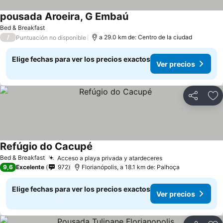
pousada Aroeira, G Embaú
Bed & Breakfast
/
a 29.0 km de: Centro de la ciudad
Puntuación no disponible
Elige fechas para ver los precios exactos
Ver precios
Compartir
Ag
Refúgio do Cacupé
Bed & Breakfast
Acceso a playa privada y atardeceres
9,6
Excelente
972
Florianópolis, a 18.1 km de: Palhoça
Elige fechas para ver los precios exactos
Ver precios