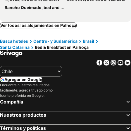
Rancho Queimado, bed and breakfasts
Ver todos los alojamientos en Palhoça
Busca hoteles
Centro- y Sudamérica
Brasil
Santa Catarina
Bed & Breakfast en Palhoça
Facebook
Twitter
Insta
Yo
Agregar en Google
Encuentra nuestros resultados
fácilmente: agrega trivago como
fuente preferida en Google.
Compañía
Nuestros productos
Términos y políticas