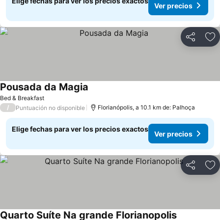
Elige fechas para ver los precios exactos
Ver precios
Compartir
Ag
Pousada da Magia
Bed & Breakfast
/
Florianópolis, a 10.1 km de: Palhoça
Puntuación no disponible
Elige fechas para ver los precios exactos
Ver precios
Compartir
Ag
Quarto Suíte Na grande Florianopolis