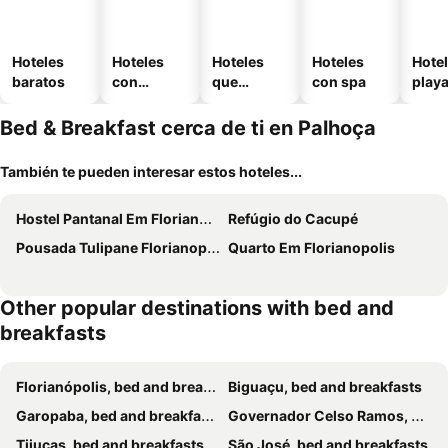
Hoteles
Hoteles
Hoteles
Hoteles
Hotel
baratos
con
que
con spa
play
piscina
aceptan
mascotas
Bed & Breakfast cerca de ti en Palhoça
También te pueden interesar estos hoteles...
Hostel Pantanal Em Florianopolis
Refúgio do Cacupé
Pousada Tulipane Florianopolis
Quarto Em Florianopolis
Other popular destinations with bed and
breakfasts
Florianópolis, bed and breakfasts
Biguaçu, bed and breakfasts
Garopaba, bed and breakfasts
Governador Celso Ramos, bed and breakfasts
Tijucas, bed and breakfasts
São José, bed and breakfasts