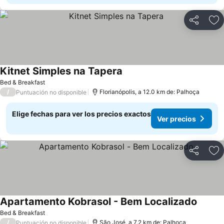
Compartir
Ag
Kitnet Simples na Tapera
Bed & Breakfast
/
Florianópolis, a 12.0 km de: Palhoça
Puntuación no disponible
Elige fechas para ver los precios exactos
Ver precios
Compartir
Ag
Apartamento Kobrasol - Bem Localizado
Bed & Breakfast
/
São José, a 7.2 km de: Palhoça
Puntuación no disponible