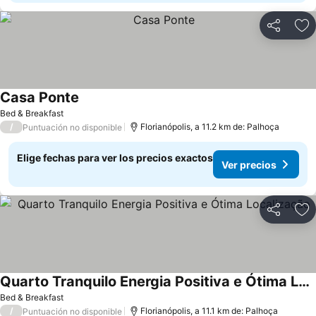
Compartir
Ag
Casa Ponte
Bed & Breakfast
/
Florianópolis, a 11.2 km de: Palhoça
Puntuación no disponible
Elige fechas para ver los precios exactos
Ver precios
Compartir
Ag
Quarto Tranquilo Energia Positiva e Ótima Localização
Bed & Breakfast
/
Florianópolis, a 11.1 km de: Palhoça
Puntuación no disponible