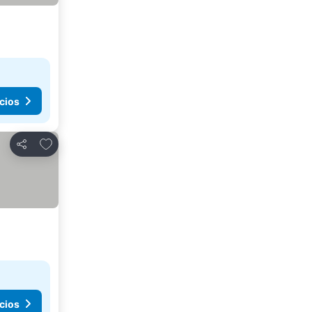
cios
Agregar a favoritos
Compartir
cios