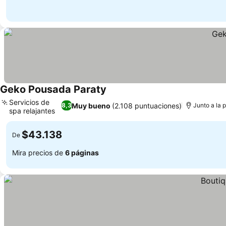
Geko Pousada Paraty
Ver precios
Servicios de
Muy bueno
(2.108 puntuaciones)
8,3
Junto a la 
spa relajantes
Ver precios
$43.138
De
Mira precios de
6 páginas