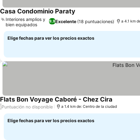
Casa Condominio Paraty
Ver precios
Interiores amplios y
Excelente
(18 puntuaciones)
9,9
a 4.1 km d
bien equipados
Ver precios
Elige fechas para ver los precios exactos
Flats Bon Voyage Caboré - Chez Cira
Ver precios
Puntuación no disponible
/
a 1.4 km de: Centro de la ciudad
Elige fechas para ver los precios exactos