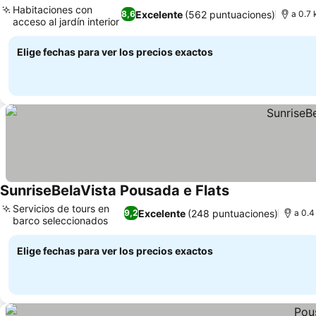
Habitaciones con
Excelente
(562 puntuaciones)
8,6
a 0.7 
acceso al jardín interior
Ver precios
Elige fechas para ver los precios exactos
SunriseBelaVista Pousada e Flats
Ver precios
Servicios de tours en
Excelente
(248 puntuaciones)
9,2
a 0.4
barco seleccionados
Ver precios
Elige fechas para ver los precios exactos