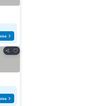
cios
Agregar a favoritos
Compartir
cios