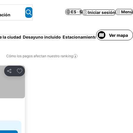
ES · $
Menú
Iniciar sesión
ación
Ver mapa
e la ciudad
Desayuno incluido
Estacionamiento
Piscina
Wifi
Air
Cómo los pagos afectan nuestro ranking
Agregar a favoritos
Compartir