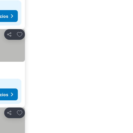
cios
Agregar a favoritos
Compartir
cios
Agregar a favoritos
Compartir