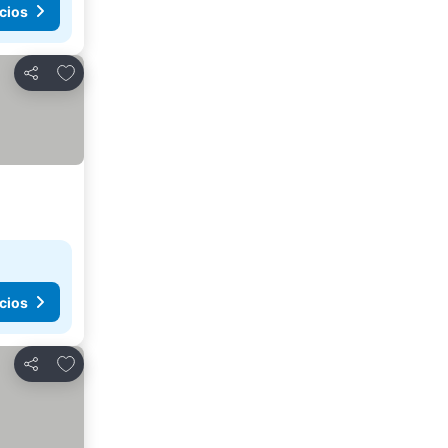
cios
Agregar a favoritos
Compartir
cios
Agregar a favoritos
Compartir