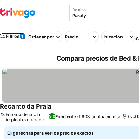
Destino
Filtros
1
Ordenar por
Precio
Ubicación
C
Compara precios de Bed & B
Recanto da Praia
Ver precios
Entorno de jardín
Excelente
(1.603 puntuaciones)
9,0
a 0.3 
tropical exuberante
Ver precios
Elige fechas para ver los precios exactos