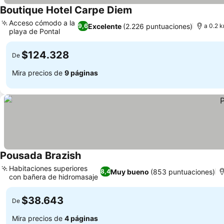
Boutique Hotel Carpe Diem
Ver precios
Acceso cómodo a la
Excelente
(2.226 puntuaciones)
9,6
a 0.2 k
playa de Pontal
Ver precios
$124.328
De
Mira precios de
9 páginas
Pousada Brazish
Ver precios
Habitaciones superiores
Muy bueno
(853 puntuaciones)
8,4
con bañera de hidromasaje
Ver precios
$38.643
De
Mira precios de
4 páginas