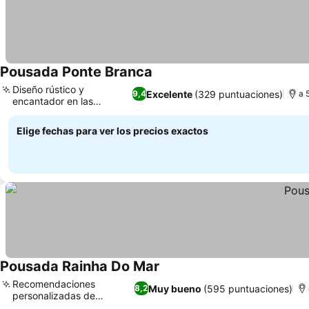
Pousada Ponte Branca
Ver precios
Diseño rústico y
Excelente
(329 puntuaciones)
9,4
a 
encantador en las
Ver precios
habitaciones
Elige fechas para ver los precios exactos
Pousada Rainha Do Mar
Ver precios
Recomendaciones
Muy bueno
(595 puntuaciones)
8,2
personalizadas de
Ver precios
excursiones