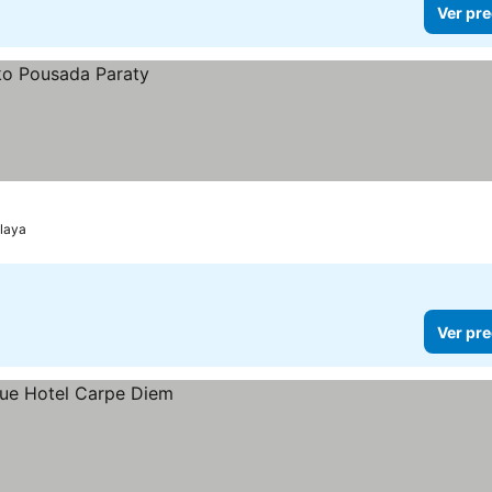
Ver pre
playa
Ver pre