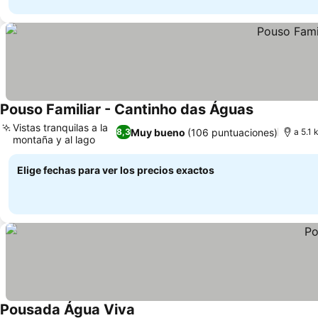
Pouso Familiar - Cantinho das Águas
Ver precios
Vistas tranquilas a la
Muy bueno
(106 puntuaciones)
8,3
a 5.1 
montaña y al lago
Ver precios
Elige fechas para ver los precios exactos
Pousada Água Viva
Ver precios