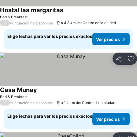
Hostal las margaritas
Ver precios
Bed & Breakfast
/
a 4.8 km de: Centro de la ciudad
Puntuación no disponible
Elige fechas para ver los precios exactos
Ver precios
Compartir
Ag
Casa Munay
Ver precios
Bed & Breakfast
/
a 1.4 km de: Centro de la ciudad
Puntuación no disponible
Elige fechas para ver los precios exactos
Ver precios