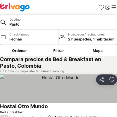
Favoritos
Iniciar 
Me
Destino
Pasto
Check-in/out
Huéspedes/habitaciones
Fechas
2 huéspedes, 1 habitación
Ordenar
Filtrar
Mapa
Compara precios de Bed & Breakfast en
Pasto, Colombia
Cómo los pagos afectan nuestro ranking
Compartir
Ag
Hostal Otro Mundo
Ver precios
Bed & Breakfast