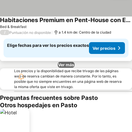
Habitaciones Premium en Pent-House con Excelente Vista centro de Pasto 1
Ver precios
Bed & Breakfast
/
a 1.4 km de: Centro de la ciudad
Puntuación no disponible
Elige fechas para ver los precios exactos
Ver precios
Ver más
Los precios y la disponibilidad que recibe trivago de las páginas
web de reserva cambian de manera constante. Por lo tanto, es
posible que no siempre encuentres en una página web de reserva
la misma oferta que viste en trivago.
Preguntas frecuentes sobre Pasto
Otros hospedajes en Pasto