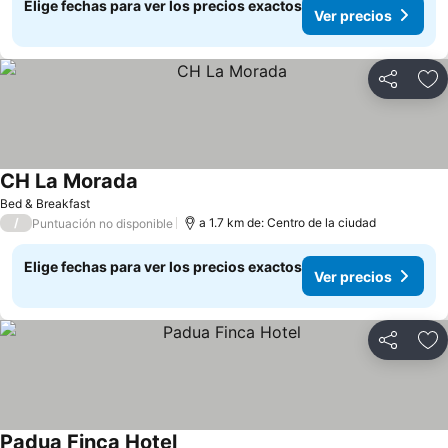
Elige fechas para ver los precios exactos
Ver precios
Compartir
Ag
CH La Morada
Ver precios
Bed & Breakfast
/
a 1.7 km de: Centro de la ciudad
Puntuación no disponible
Elige fechas para ver los precios exactos
Ver precios
Compartir
Ag
Padua Finca Hotel