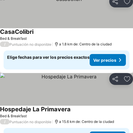
Compartir
Ag
CasaColibri
Ver precios
Bed & Breakfast
/
a 1.8 km de: Centro de la ciudad
Puntuación no disponible
Elige fechas para ver los precios exactos
Ver precios
Compartir
Ag
Hospedaje La Primavera
Ver precios
Bed & Breakfast
/
a 15.6 km de: Centro de la ciudad
Puntuación no disponible