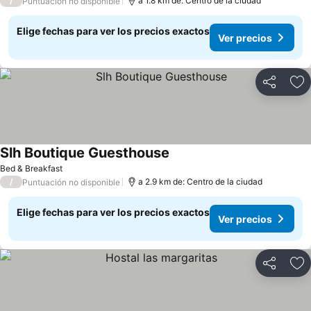
/
a 1.8 km de: Centro de la ciudad
Puntuación no disponible
Elige fechas para ver los precios exactos
Ver precios
Compartir
Ag
Slh Boutique Guesthouse
Ver precios
Bed & Breakfast
/
a 2.9 km de: Centro de la ciudad
Puntuación no disponible
Elige fechas para ver los precios exactos
Ver precios
Compartir
Ag