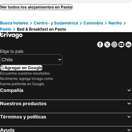
Ver todos los alojamientos en Pasto
Busca hoteles
Centro- y Sudamérica
Colombia
Nariño
Pasto
Bed & Breakfast en Pasto
Facebook
Twitter
Insta
Yo
Elige tu país
Agregar en Google
Encuentra nuestros resultados
fácilmente: agrega trivago como
fuente preferida en Google.
Compañía
Nuestros productos
Términos y políticas
Ayuda