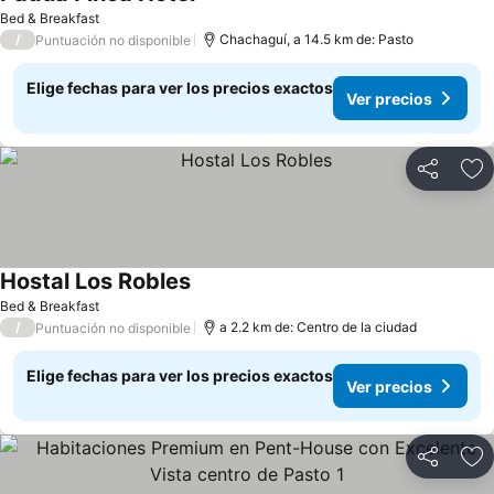
Ver precios
Bed & Breakfast
/
Chachaguí, a 14.5 km de: Pasto
Puntuación no disponible
Elige fechas para ver los precios exactos
Ver precios
Compartir
Ag
Hostal Los Robles
Ver precios
Bed & Breakfast
/
a 2.2 km de: Centro de la ciudad
Puntuación no disponible
Elige fechas para ver los precios exactos
Ver precios
Compartir
Ag