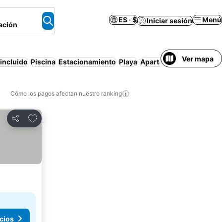
ES · $
Menú
Iniciar sesión
ación
Ver mapa
incluido
Piscina
Estacionamiento
Playa
Apartamento amueblad
Cómo los pagos afectan nuestro ranking
Agregar a favoritos
Compartir
cios