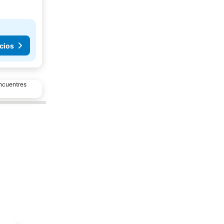
cios
encuentres