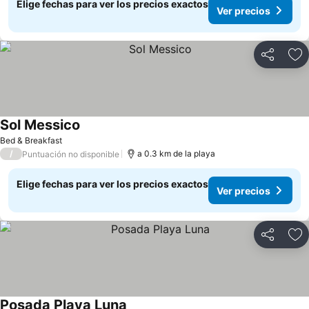
Elige fechas para ver los precios exactos
Ver precios
Compartir
Ag
Sol Messico
Ver precios
Bed & Breakfast
/
a 0.3 km de la playa
Puntuación no disponible
Elige fechas para ver los precios exactos
Ver precios
Compartir
Ag
Posada Playa Luna