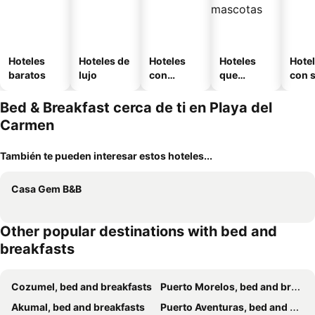
Hoteles
Hoteles de
Hoteles
Hoteles
Hote
baratos
lujo
con
que
con 
piscina
aceptan
mascotas
Bed & Breakfast cerca de ti en Playa del
Carmen
También te pueden interesar estos hoteles...
Casa Gem B&B
Other popular destinations with bed and
breakfasts
Cozumel, bed and breakfasts
Puerto Morelos, bed and breakfasts
Akumal, bed and breakfasts
Puerto Aventuras, bed and breakfasts