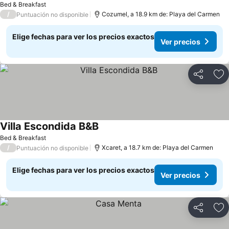
Bed & Breakfast
/
Cozumel, a 18.9 km de: Playa del Carmen
Puntuación no disponible
Elige fechas para ver los precios exactos
Ver precios
Compartir
Ag
Villa Escondida B&B
Ver precios
Bed & Breakfast
/
Xcaret, a 18.7 km de: Playa del Carmen
Puntuación no disponible
Elige fechas para ver los precios exactos
Ver precios
Compartir
Ag