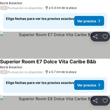
Ver precios
Bed & Breakfast
/
a 0.4 km de la playa
Puntuación no disponible
Elige fechas para ver los precios exactos
Ver precios
Compartir
Ag
Superior Room E7 Dolce Vita Caribe B&b
Ver pre
Bed & Breakfast
/
a 0.7 km de la playa
Puntuación no disponible
Elige fechas para ver los precios exactos
Ver precios
Compartir
Ag