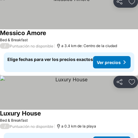
Compartir
Ag
Messico Amore
Ver precios
Bed & Breakfast
/
a 3.4 km de: Centro de la ciudad
Puntuación no disponible
Elige fechas para ver los precios exactos
Ver precios
Compartir
Ag
Luxury House
Ver precios
Bed & Breakfast
/
a 0.3 km de la playa
Puntuación no disponible