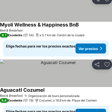
Compartir
Ag
Myoli Wellness & Happiness BnB
Ver precios
Bed & Breakfast
9,7
Excelente
54
a 5.7 km de: Centro de la ciudad
Elige fechas para ver los precios exactos
Ver precios
Compartir
Ag
Aguacatl Cozumel
Ver precios
Bed & Breakfast
Organización de tours personalizada
Ver precios
8,8
Excelente
19
Cozumel, a 18.8 km de: Playa del Carmen
Elige fechas para ver los precios exactos