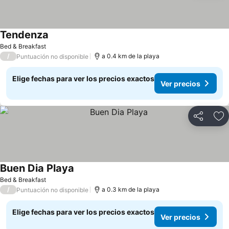
Tendenza
Ver precios
Bed & Breakfast
/
a 0.4 km de la playa
Puntuación no disponible
Elige fechas para ver los precios exactos
Ver precios
Compartir
Ag
Buen Dia Playa
Ver precios
Bed & Breakfast
/
a 0.3 km de la playa
Puntuación no disponible
Elige fechas para ver los precios exactos
Ver precios