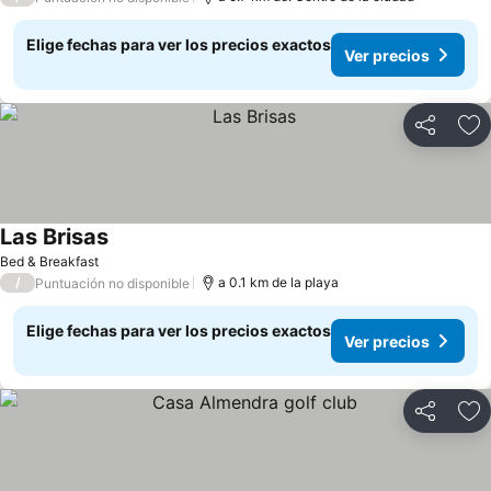
Elige fechas para ver los precios exactos
Ver precios
Compartir
Ag
Las Brisas
Ver precios
Bed & Breakfast
/
a 0.1 km de la playa
Puntuación no disponible
Elige fechas para ver los precios exactos
Ver precios
Compartir
Ag