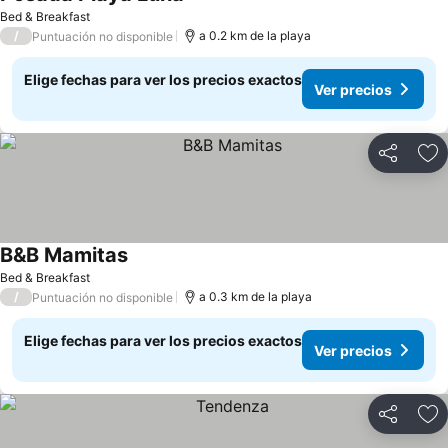
Ver precios
Bed & Breakfast
/
a 0.2 km de la playa
Puntuación no disponible
Elige fechas para ver los precios exactos
Ver precios
Compartir
Ag
B&B Mamitas
Ver precios
Bed & Breakfast
/
a 0.3 km de la playa
Puntuación no disponible
Elige fechas para ver los precios exactos
Ver precios
Compartir
Ag