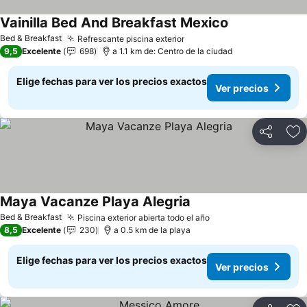
Vainilla Bed And Breakfast Mexico
Ver precios
Bed & Breakfast
Refrescante piscina exterior
Ver precios
9,5
Excelente
698
a 1.1 km de: Centro de la ciudad
Elige fechas para ver los precios exactos
Ver precios
Compartir
Ag
Maya Vacanze Playa Alegria
Ver precios
Bed & Breakfast
Piscina exterior abierta todo el año
Ver precios
8,5
Excelente
230
a 0.5 km de la playa
Elige fechas para ver los precios exactos
Ver precios