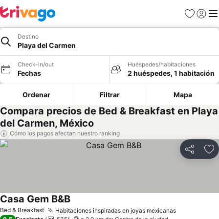
Favoritos
Iniciar 
Me
Destino
Playa del Carmen
Check-in/out
Huéspedes/habitaciones
Fechas
2 huéspedes, 1 habitación
Ordenar
Filtrar
Mapa
Compara precios de Bed & Breakfast en Playa
del Carmen, México
Cómo los pagos afectan nuestro ranking
Compartir
Ag
Casa Gem B&B
Ver precios
Bed & Breakfast
Habitaciones inspiradas en joyas mexicanas
Ver precios