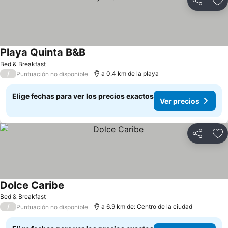
Compartir
Ag
Playa Quinta B&B
Ver precios
Bed & Breakfast
/
a 0.4 km de la playa
Puntuación no disponible
Elige fechas para ver los precios exactos
Ver precios
Compartir
Ag
Dolce Caribe
Ver precios
Bed & Breakfast
/
a 6.9 km de: Centro de la ciudad
Puntuación no disponible