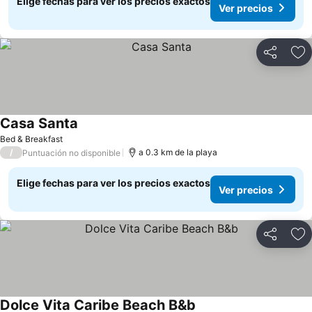
Elige fechas para ver los precios exactos
Ver precios
Compartir
Ag
Casa Santa
Ver precios
Bed & Breakfast
/
a 0.3 km de la playa
Puntuación no disponible
Elige fechas para ver los precios exactos
Ver precios
Compartir
Ag
Dolce Vita Caribe Beach B&b