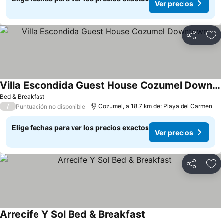
Ver precios
Compartir
Ag
Villa Escondida Guest House Cozumel Downtown
Ver precios
Bed & Breakfast
/
Cozumel, a 18.7 km de: Playa del Carmen
Puntuación no disponible
Elige fechas para ver los precios exactos
Ver precios
Compartir
Ag
Arrecife Y Sol Bed & Breakfast
Ver precios