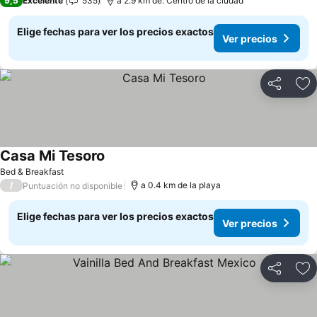
9,5
Excelente
535
a 2.9 km de: Centro de la ciudad
Elige fechas para ver los precios exactos
Ver precios
Compartir
Ag
Casa Mi Tesoro
Ver precios
Bed & Breakfast
/
a 0.4 km de la playa
Puntuación no disponible
Elige fechas para ver los precios exactos
Ver precios
Compartir
Ag