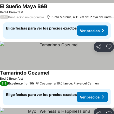
El Sueño Maya B&B
Ver precios
Bed & Breakfast
/
Punta Maroma, a 1.1 km de: Playa del Carme
Puntuación no disponible
Elige fechas para ver los precios exactos
Ver precios
Compartir
Ag
Tamarindo Cozumel
Ver precios
Bed & Breakfast
8,8
Excelente
16
Cozumel, a 19.0 km de: Playa del Carmen
Elige fechas para ver los precios exactos
Ver precios