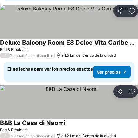
Compartir
Ag
Deluxe Balcony Room E8 Dolce Vita Caribe B&b
Ver precios
Bed & Breakfast
/
a 1.5 km de: Centro de la ciudad
Puntuación no disponible
Elige fechas para ver los precios exactos
Ver precios
Compartir
Ag
B&B La Casa di Naomi
Ver precios
Bed & Breakfast
/
a 1.2 km de: Centro de la ciudad
Puntuación no disponible