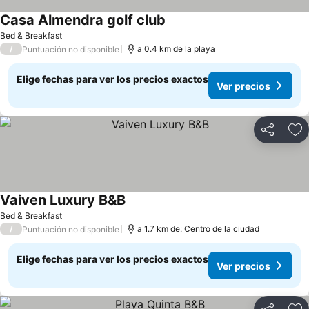
Casa Almendra golf club
Ver precios
Bed & Breakfast
/
a 0.4 km de la playa
Puntuación no disponible
Elige fechas para ver los precios exactos
Ver precios
Compartir
Ag
Vaiven Luxury B&B
Ver precios
Bed & Breakfast
/
a 1.7 km de: Centro de la ciudad
Puntuación no disponible
Elige fechas para ver los precios exactos
Ver precios