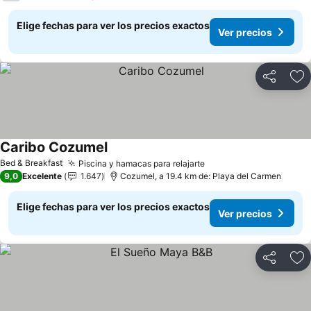
Elige fechas para ver los precios exactos
Ver precios
Compartir
Ag
Caribo Cozumel
Ver precios
Bed & Breakfast
Piscina y hamacas para relajarte
Ver precios
9,0
Excelente
1.647
Cozumel, a 19.4 km de: Playa del Carmen
Elige fechas para ver los precios exactos
Ver precios
Compartir
Ag