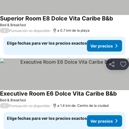
Superior Room E8 Dolce Vita Caribe B&b
Ver pre
Bed & Breakfast
/
a 0.7 km de la playa
Puntuación no disponible
Elige fechas para ver los precios exactos
Ver precios
Compartir
Ag
Executive Room E6 Dolce Vita Caribe B&b
Ver p
Bed & Breakfast
/
a 1.4 km de: Centro de la ciudad
Puntuación no disponible
Elige fechas para ver los precios exactos
Ver precios