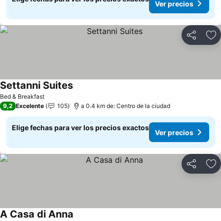
Ver precios
Compartir
Ag
Settanni Suites
Ver precios
Bed & Breakfast
9,2
Excelente
105
a 0.4 km de: Centro de la ciudad
Elige fechas para ver los precios exactos
Ver precios
Compartir
Ag
A Casa di Anna
Ver precios