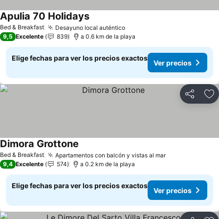
Apulia 70 Holidays
Ver precios
Bed & Breakfast
Desayuno local auténtico
Ver precios
9,5
Excelente
839
a 0.6 km de la playa
Elige fechas para ver los precios exactos
Ver precios
Compartir
Ag
Dimora Grottone
Ver precios
Bed & Breakfast
Apartamentos con balcón y vistas al mar
Ver precios
9,4
Excelente
574
a 0.2 km de la playa
Elige fechas para ver los precios exactos
Ver precios