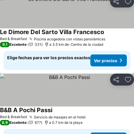
Compartir
Ag
Le Dimore Del Sarto Villa Francesco
Ver precios
Bed & Breakfast
Piscina acogedora con vistas panorámicas
Ver precios
9,1
Excelente
331
a 3.5 km de: Centro de la ciudad
Elige fechas para ver los precios exactos
Ver precios
Compartir
Ag
B&B A Pochi Passi
Ver precios
Bed & Breakfast
Servicio de masajes en el hotel
Ver precios
8,9
Excelente
677
a 0.7 km de la playa