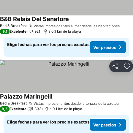
B&B Relais Del Senatore
Ver precios
Bed & Breakfast
Vistas impresionantes al mar desde las habitaciones
Ver p
9,1
Excelente
921
a 0.1 km de la playa
Elige fechas para ver los precios exactos
Ver precios
Compartir
Ag
Palazzo Maringelli
Ver precios
Bed & Breakfast
Vistas impresionantes desde la terraza de la azotea
Ver pr
9,5
Excelente
333
a 0.1 km de la playa
Elige fechas para ver los precios exactos
Ver precios