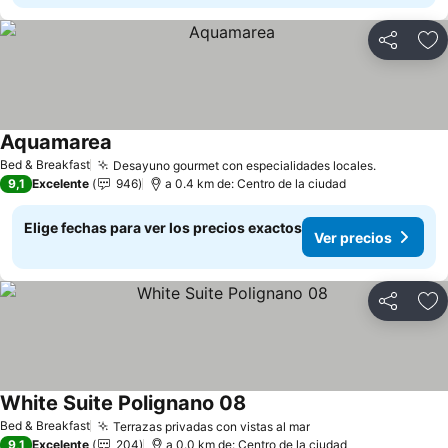
Compartir
Ag
Aquamarea
Ver precios
Bed & Breakfast
Desayuno gourmet con especialidades locales.
Ver preci
9,1
Excelente
946
a 0.4 km de: Centro de la ciudad
Elige fechas para ver los precios exactos
Ver precios
Compartir
Ag
White Suite Polignano 08
Ver precios
Bed & Breakfast
Terrazas privadas con vistas al mar
Ver precios
9,1
Excelente
204
a 0.0 km de: Centro de la ciudad