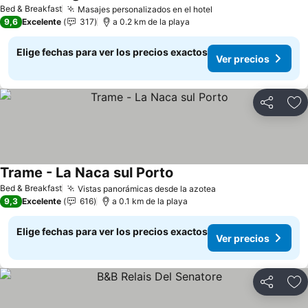
Ver precios
Bed & Breakfast
Masajes personalizados en el hotel
Ver precios
9,6
Excelente
317
a 0.2 km de la playa
Elige fechas para ver los precios exactos
Ver precios
Compartir
Ag
Trame - La Naca sul Porto
Ver precios
Bed & Breakfast
Vistas panorámicas desde la azotea
Ver precios
9,3
Excelente
616
a 0.1 km de la playa
Elige fechas para ver los precios exactos
Ver precios
Compartir
Ag