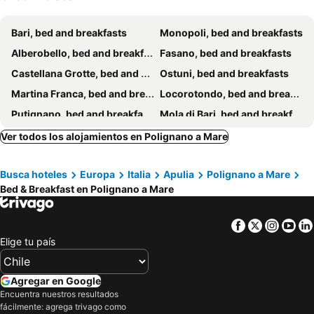
B&b Cacamece
L'Isola Felice
Bari, bed and breakfasts
Monopoli, bed and breakfasts
Alberobello, bed and breakfasts
Fasano, bed and breakfasts
Castellana Grotte, bed and breakfasts
Ostuni, bed and breakfasts
Martina Franca, bed and breakfasts
Locorotondo, bed and breakfasts
Putignano, bed and breakfasts
Mola di Bari, bed and breakfasts
Bitonto, bed and breakfasts
Conversano, bed and breakfasts
Ver todos los alojamientos en Polignano a Mare
Carovigno, bed and breakfasts
Castellaneta, bed and breakfasts
Busca hoteles
Europa
Italia
Apulia
Polignano a Mare
Sannicandro di Bari, bed and breakfasts
Turi, bed and breakfasts
Bed & Breakfast en Polignano a Mare
Gioia del Colle, bed and breakfasts
Ceglie Messapica, bed and breakfasts
Cisternino, bed and breakfasts
Noci, bed and breakfasts
Facebook
Twitter
Insta
Yo
Massafra, bed and breakfasts
Crispiano, bed and breakfasts
Elige tu país
Rutigliano, bed and breakfasts
Modugno, bed and breakfasts
Acquaviva delle Fonti, bed and breakfasts
Bitetto, bed and breakfasts
Agregar en Google
Encuentra nuestros resultados
Santeramo in Colle, bed and breakfasts
Sammichele di Bari, bed and breakfasts
fácilmente: agrega trivago como