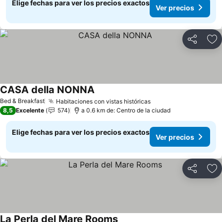
Elige fechas para ver los precios exactos
Ver precios
Compartir
Ag
CASA della NONNA
Ver precios
Bed & Breakfast
Habitaciones con vistas históricas
Ver precios
8,5
Excelente
574
a 0.6 km de: Centro de la ciudad
Elige fechas para ver los precios exactos
Ver precios
Compartir
Ag
La Perla del Mare Rooms