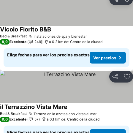
Compartir
Ag
Vicolo Fiorito B&B
Ver precios
Bed & Breakfast
Instalaciones de spa y bienestar
Ver precios
8,9
Excelente
249
a 0.2 km de: Centro de la ciudad
Elige fechas para ver los precios exactos
Ver precios
Compartir
Ag
il Terrazzino Vista Mare
Ver precios
Bed & Breakfast
Terraza en la azotea con vistas al mar
Ver precios
9,0
Excelente
57
a 0.1 km de: Centro de la ciudad
Elige fechas para ver los precios exactos