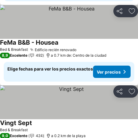
Compartir
Ag
FeMa B&B - Housea
Ver precios
Bed & Breakfast
Edificio recién renovado
Ver precios
8,9
Excelente
492
a 0.7 km de: Centro de la ciudad
Elige fechas para ver los precios exactos
Ver precios
Compartir
Ag
Vingt Sept
Ver precios
Bed & Breakfast
9,0
Excelente
424
a 0.2 km de la playa