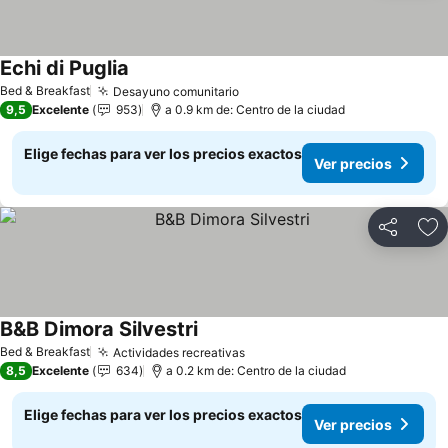
Echi di Puglia
Ver precios
Bed & Breakfast
Desayuno comunitario
Ver precios
9,5
Excelente
953
a 0.9 km de: Centro de la ciudad
Elige fechas para ver los precios exactos
Ver precios
Compartir
Ag
B&B Dimora Silvestri
Ver precios
Bed & Breakfast
Actividades recreativas
Ver precios
8,5
Excelente
634
a 0.2 km de: Centro de la ciudad
Elige fechas para ver los precios exactos
Ver precios