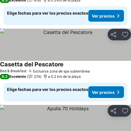
9,3
Excelente
816
a 0.5 km de la playa
Elige fechas para ver los precios exactos
Ver precios
Compartir
Ag
Casetta del Pescatore
Ver precios
Bed & Breakfast
Exclusiva zona de spa subterránea
Ver precios
9,2
Excelente
274
a 0.2 km de la playa
Elige fechas para ver los precios exactos
Ver precios
Compartir
Ag