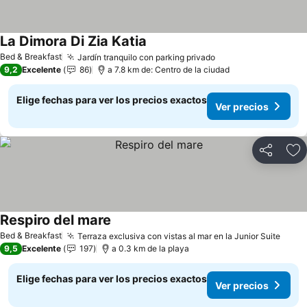
La Dimora Di Zia Katia
Ver precios
Bed & Breakfast
Jardín tranquilo con parking privado
Ver precios
9,2
Excelente
86
a 7.8 km de: Centro de la ciudad
Elige fechas para ver los precios exactos
Ver precios
Compartir
Ag
Respiro del mare
Ver precios
Bed & Breakfast
Terraza exclusiva con vistas al mar en la Junior Suite
Ver p
9,5
Excelente
197
a 0.3 km de la playa
Elige fechas para ver los precios exactos
Ver precios