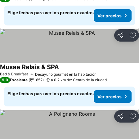
Elige fechas para ver los precios exactos
Ver precios
Compartir
Ag
Musae Relais & SPA
Ver precios
Bed & Breakfast
Desayuno gourmet en la habitación
Ver precios
9,0
Excelente
652
a 0.2 km de: Centro de la ciudad
Elige fechas para ver los precios exactos
Ver precios
Compartir
Ag