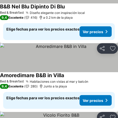
B&B Nel Blu Dipinto Di Blu
Ver precios
Bed & Breakfast
Diseño elegante con inspiración local
Ver precios
9,4
Excelente
416
a 0.2 km de la playa
Elige fechas para ver los precios exactos
Ver precios
Compartir
Ag
Amoredimare B&B in Villa
Ver precios
Bed & Breakfast
Habitaciones con vistas al mar y balcón
Ver precios
9,4
Excelente
280
Junto a la playa
Elige fechas para ver los precios exactos
Ver precios