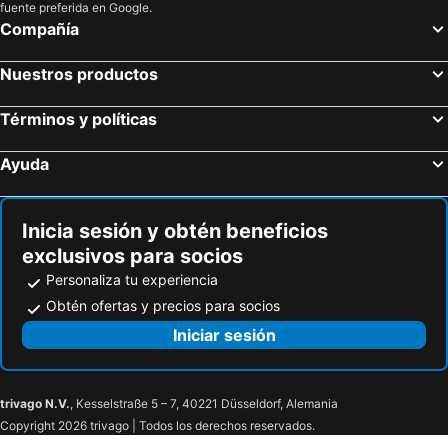
Palagianello, bed and breakfasts
Selva di Fasano, bed and breakfasts
fuente preferida en Google.
Compañía
Valenzano, bed and breakfasts
Bitritto, bed and breakfasts
Móttola, bed and breakfasts
Capurso, bed and breakfasts
Nuestros productos
Palo del Colle, bed and breakfasts
Cassano delle Murge, bed and breakfasts
Términos y políticas
Noicàttaro, bed and breakfasts
Triggiano, bed and breakfasts
Cellamare, bed and breakfasts
Palagiano, bed and breakfasts
Ayuda
Casamassima, bed and breakfasts
Adélfia, bed and breakfasts
Grumo Appula, bed and breakfasts
Toritto, bed and breakfasts
Inicia sesión y obtén beneficios
exclusivos para socios
Personaliza tu experiencia
Obtén ofertas y precios para socios
Iniciar sesión
trivago N.V.
, Kesselstraße 5 – 7, 40221 Düsseldorf, Alemania
Copyright 2026 trivago | Todos los derechos reservados.