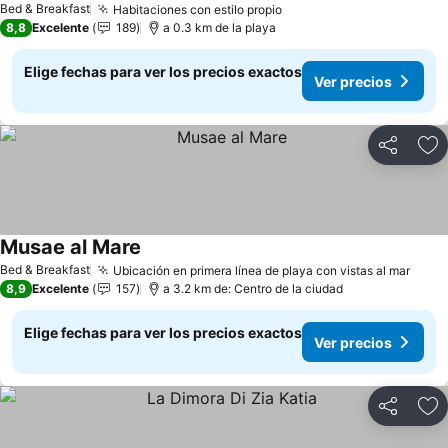
Bed & Breakfast
Habitaciones con estilo propio
Ver precios
8,8
Excelente
189
a 0.3 km de la playa
Elige fechas para ver los precios exactos
Ver precios
Compartir
Ag
Musae al Mare
Ver precios
Bed & Breakfast
Ubicación en primera línea de playa con vistas al mar
Ver 
8,9
Excelente
157
a 3.2 km de: Centro de la ciudad
Elige fechas para ver los precios exactos
Ver precios
Compartir
Ag