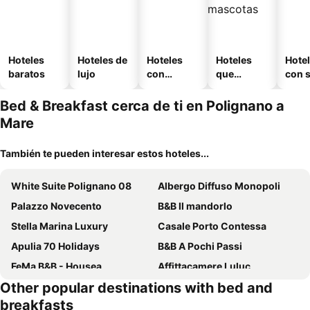
Hoteles
Hoteles de
Hoteles
Hoteles
Hote
baratos
lujo
con
que
con 
piscina
aceptan
mascotas
Bed & Breakfast cerca de ti en Polignano a
Mare
También te pueden interesar estos hoteles...
White Suite Polignano 08
Albergo Diffuso Monopoli
Palazzo Novecento
B&B Il mandorlo
Stella Marina Luxury
Casale Porto Contessa
Apulia 70 Holidays
B&B A Pochi Passi
FeMa B&B - Housea
Affittacamere Luluc
Other popular destinations with bed and
Casa Pemogi
Le Calette
breakfasts
Le Caravelle Bed and Breakfast
Al Fly