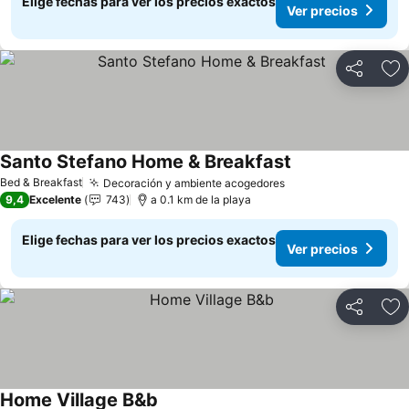
Elige fechas para ver los precios exactos
Ver precios
Compartir
Ag
Santo Stefano Home & Breakfast
Ver precios
Bed & Breakfast
Decoración y ambiente acogedores
Ver precios
9,4
Excelente
743
a 0.1 km de la playa
Elige fechas para ver los precios exactos
Ver precios
Compartir
Ag
Home Village B&b