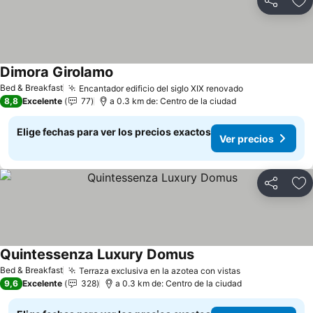
Compartir
Ag
Dimora Girolamo
Ver precios
Bed & Breakfast
Encantador edificio del siglo XIX renovado
Ver precios
8,8
Excelente
77
a 0.3 km de: Centro de la ciudad
Elige fechas para ver los precios exactos
Ver precios
Compartir
Ag
Quintessenza Luxury Domus
Ver precios
Bed & Breakfast
Terraza exclusiva en la azotea con vistas
Ver precios
9,6
Excelente
328
a 0.3 km de: Centro de la ciudad