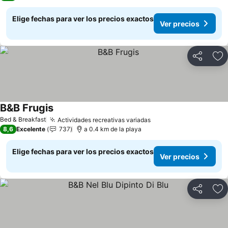
Elige fechas para ver los precios exactos
Ver precios
Compartir
Ag
B&B Frugis
Ver precios
Bed & Breakfast
Actividades recreativas variadas
Ver precios
8,6
Excelente
737
a 0.4 km de la playa
Elige fechas para ver los precios exactos
Ver precios
Compartir
Ag