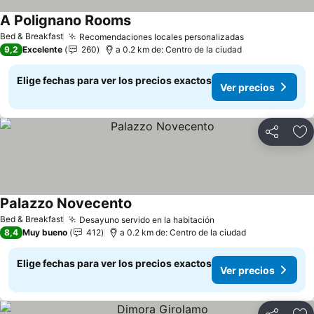
A Polignano Rooms
Ver precios
Bed & Breakfast
Recomendaciones locales personalizadas
Ver precios
9,2
Excelente
260
a 0.2 km de: Centro de la ciudad
Elige fechas para ver los precios exactos
Ver precios
Compartir
Ag
Palazzo Novecento
Ver precios
Bed & Breakfast
Desayuno servido en la habitación
Ver precios
8,4
Muy bueno
412
a 0.2 km de: Centro de la ciudad
Elige fechas para ver los precios exactos
Ver precios