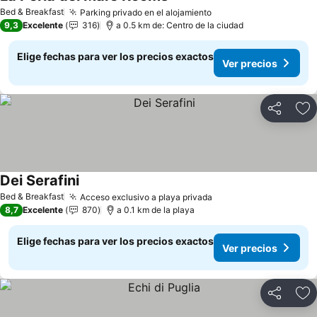
Ver precios
Bed & Breakfast
Parking privado en el alojamiento
Ver precios
9,3
Excelente
316
a 0.5 km de: Centro de la ciudad
Elige fechas para ver los precios exactos
Ver precios
Compartir
Ag
Dei Serafini
Ver precios
Bed & Breakfast
Acceso exclusivo a playa privada
Ver precios
8,7
Excelente
870
a 0.1 km de la playa
Elige fechas para ver los precios exactos
Ver precios
Compartir
Ag