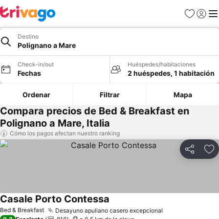
Favoritos
Iniciar 
Me
Destino
Polignano a Mare
Check-in/out
Huéspedes/habitaciones
Fechas
2 huéspedes, 1 habitación
Ordenar
Filtrar
Mapa
Compara precios de Bed & Breakfast en
Polignano a Mare, Italia
Cómo los pagos afectan nuestro ranking
Compartir
Ag
Casale Porto Contessa
Ver precios
Bed & Breakfast
Desayuno apuliano casero excepcional
Ver precios