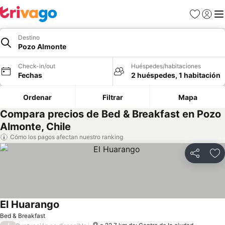
Favoritos
Iniciar 
Me
Destino
Pozo Almonte
Check-in/out
Huéspedes/habitaciones
Fechas
2 huéspedes, 1 habitación
Ordenar
Filtrar
Mapa
Compara precios de Bed & Breakfast en Pozo
Almonte, Chile
Cómo los pagos afectan nuestro ranking
Compartir
Ag
El Huarango
Ver precios
Bed & Breakfast