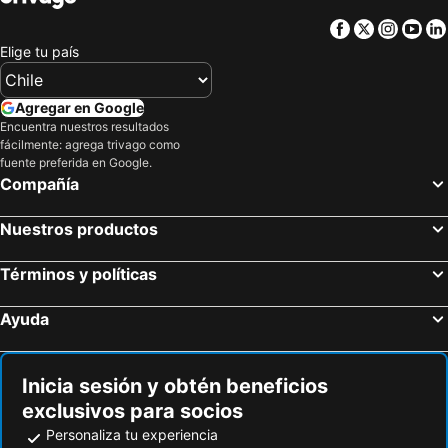
Facebook
Twitter
Insta
Yo
Elige tu país
Agregar en Google
Encuentra nuestros resultados
fácilmente: agrega trivago como
fuente preferida en Google.
Compañía
Nuestros productos
Términos y políticas
Ayuda
Inicia sesión y obtén beneficios
exclusivos para socios
Personaliza tu experiencia