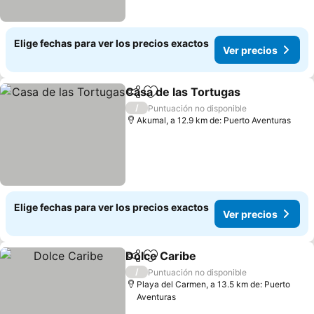
Elige fechas para ver los precios exactos
Ver precios
Casa de las Tortugas
Compartir
Agregar a favoritos
Ver p
/
Puntuación no disponible
Akumal, a 12.9 km de: Puerto Aventuras
Elige fechas para ver los precios exactos
Ver precios
Dolce Caribe
Compartir
Agregar a favoritos
Ver precios
/
Puntuación no disponible
Playa del Carmen, a 13.5 km de: Puerto
Aventuras