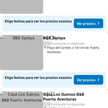
Elige fechas para ver los precios exactos
Ver precios
B&B Siplaya
Compartir
Agregar a favoritos
Ver precios
/
Puntuación no disponible
Playa del Carmen, a 19.1 km de: Puerto
Aventuras
Elige fechas para ver los precios exactos
Ver precios
Casa Los Suenos B&B
Compartir
Agregar a favoritos
Puerto Aventuras
Ver precios
/
Puntuación no disponible