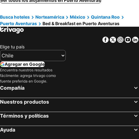
Ver todos los alojamientos en Puerto Aventuras
Busca hoteles
Norteamérica
México
Quintana Roo
Puerto Aventuras
Bed & Breakfast en Puerto Aventuras
Facebook
Twitter
Insta
Yo
Elige tu país
Agregar en Google
Encuentra nuestros resultados
fácilmente: agrega trivago como
fuente preferida en Google.
Compañía
Nuestros productos
Términos y políticas
Ayuda