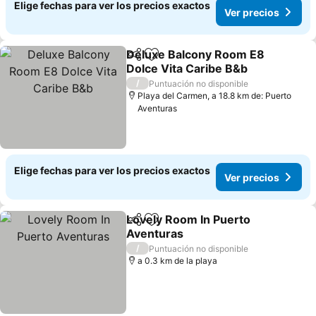
Elige fechas para ver los precios exactos
Ver precios
Deluxe Balcony Room E8
Compartir
Agregar a favoritos
Dolce Vita Caribe B&b
Ver precios
/
Puntuación no disponible
Playa del Carmen, a 18.8 km de: Puerto
Aventuras
Elige fechas para ver los precios exactos
Ver precios
Lovely Room In Puerto
Compartir
Agregar a favoritos
Aventuras
Ver precios
/
Puntuación no disponible
a 0.3 km de la playa