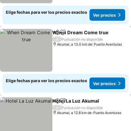
Elige fechas para ver los precios exactos
Ver precios
When Dream Come true
Compartir
Agregar a favoritos
V
/
Puntuación no disponible
Akumal, a 13.0 km de: Puerto Aventuras
Elige fechas para ver los precios exactos
Ver precios
Hotel La Luz Akumal
Compartir
Agregar a favoritos
Ver p
/
Puntuación no disponible
Akumal, a 12.8 km de: Puerto Aventuras