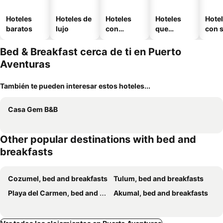
Hoteles
Hoteles de
Hoteles
Hoteles
Hote
baratos
lujo
con
que
con 
piscina
aceptan
mascotas
Bed & Breakfast cerca de ti en Puerto
Aventuras
También te pueden interesar estos hoteles...
Casa Gem B&B
Other popular destinations with bed and
breakfasts
Cozumel, bed and breakfasts
Tulum, bed and breakfasts
Playa del Carmen, bed and breakfasts
Akumal, bed and breakfasts