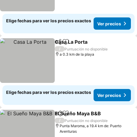
Elige fechas para ver los precios exactos
Ver precios
Casa La Porta
Compartir
Agregar a favoritos
Ver precios
/
Puntuación no disponible
a 0.3 km de la playa
Elige fechas para ver los precios exactos
Ver precios
El Sueño Maya B&B
Compartir
Agregar a favoritos
Ver pre
/
Puntuación no disponible
Punta Maroma, a 19.4 km de: Puerto
Aventuras