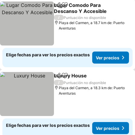
Lugar Comodo Para
Compartir
Agregar a favoritos
Descanso Y Accesible
Ver precios
/
Puntuación no disponible
Playa del Carmen, a 18.7 km de: Puerto
Aventuras
Elige fechas para ver los precios exactos
Ver precios
Luxury House
Compartir
Agregar a favoritos
Ver precios
/
Puntuación no disponible
Playa del Carmen, a 18.3 km de: Puerto
Aventuras
Elige fechas para ver los precios exactos
Ver precios