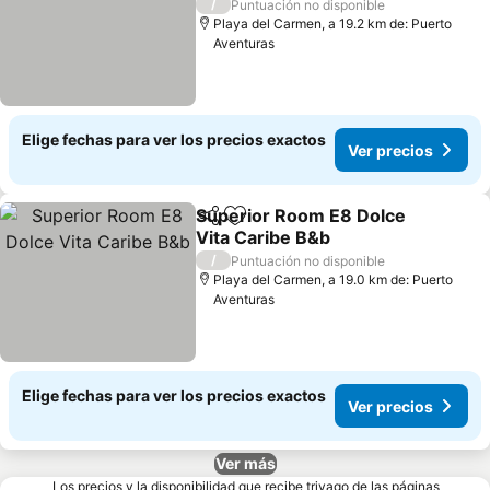
Ver precios
/
Puntuación no disponible
Playa del Carmen, a 19.2 km de: Puerto
Aventuras
Elige fechas para ver los precios exactos
Ver precios
Superior Room E8 Dolce
Compartir
Agregar a favoritos
Vita Caribe B&b
Ver precios
/
Puntuación no disponible
Playa del Carmen, a 19.0 km de: Puerto
Aventuras
Elige fechas para ver los precios exactos
Ver precios
Ver más
Los precios y la disponibilidad que recibe trivago de las páginas