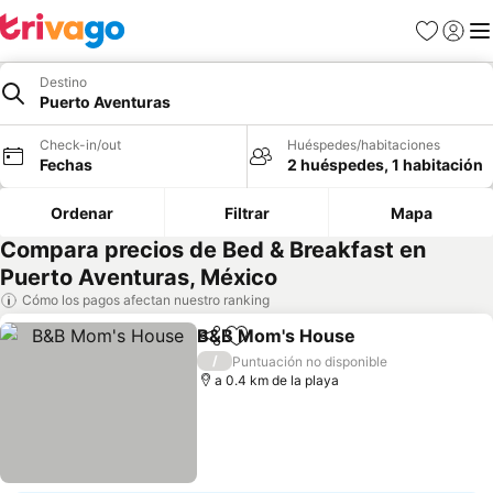
Favoritos
Iniciar 
Me
Destino
Puerto Aventuras
Check-in/out
Huéspedes/habitaciones
Fechas
2 huéspedes, 1 habitación
Ordenar
Filtrar
Mapa
Compara precios de Bed & Breakfast en
Puerto Aventuras, México
Cómo los pagos afectan nuestro ranking
B&B Mom's House
Compartir
Agregar a favoritos
Ver pre
/
Puntuación no disponible
a 0.4 km de la playa