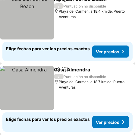
Compartir
Agregar a favoritos
Ver
/
Puntuación no disponible
Playa del Carmen, a 18.4 km de: Puerto
Aventuras
Elige fechas para ver los precios exactos
Ver precios
Casa Almendra
Compartir
Agregar a favoritos
Ver precio
/
Puntuación no disponible
Playa del Carmen, a 18.7 km de: Puerto
Aventuras
Elige fechas para ver los precios exactos
Ver precios