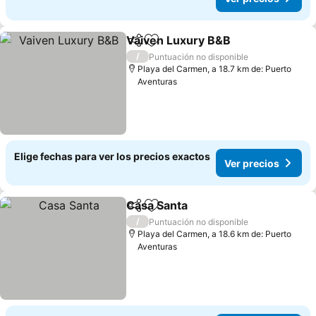
Vaiven Luxury B&B
Compartir
Agregar a favoritos
Ver pre
/
Puntuación no disponible
Playa del Carmen, a 18.7 km de: Puerto
Aventuras
Elige fechas para ver los precios exactos
Ver precios
Casa Santa
Compartir
Agregar a favoritos
Ver precios
/
Puntuación no disponible
Playa del Carmen, a 18.6 km de: Puerto
Aventuras