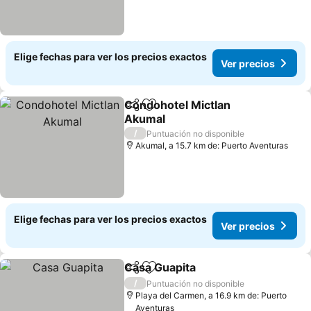
Elige fechas para ver los precios exactos
Ver precios
Condohotel Mictlan
Compartir
Agregar a favoritos
Akumal
Ver precios
/
Puntuación no disponible
Akumal, a 15.7 km de: Puerto Aventuras
Elige fechas para ver los precios exactos
Ver precios
Casa Guapita
Compartir
Agregar a favoritos
Ver precios
/
Puntuación no disponible
Playa del Carmen, a 16.9 km de: Puerto
Aventuras