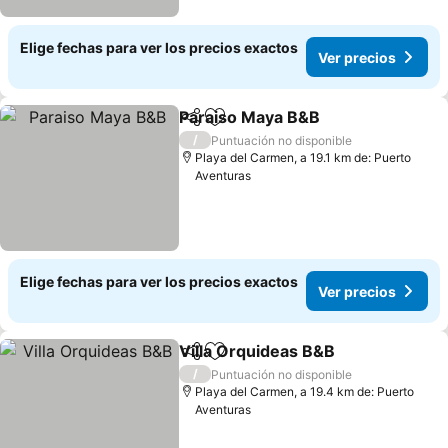
Elige fechas para ver los precios exactos
Ver precios
Paraiso Maya B&B
Compartir
Agregar a favoritos
Ver prec
/
Puntuación no disponible
Playa del Carmen, a 19.1 km de: Puerto
Aventuras
Elige fechas para ver los precios exactos
Ver precios
Villa Orquideas B&B
Compartir
Agregar a favoritos
Ver pr
/
Puntuación no disponible
Playa del Carmen, a 19.4 km de: Puerto
Aventuras