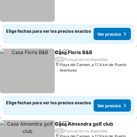
Elige fechas para ver los precios exactos
Ver precios
Casa Floris B&B
Compartir
Agregar a favoritos
Ver precio
/
Puntuación no disponible
Playa del Carmen, a 17.4 km de: Puerto
Aventuras
Elige fechas para ver los precios exactos
Ver precios
Casa Almendra golf club
Compartir
Agregar a favoritos
V
/
Puntuación no disponible
Playa del Carmen, a 17.8 km de: Puerto