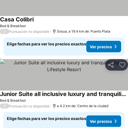
Casa Colibri
Bed & Breakfast
/
Sosua, a 19.4 km de: Puerto Plata
Puntuación no disponible
Elige fechas para ver los precios exactos
Ver precios
Compartir
Ag
Junior Suite all inclusive luxury and tranquility by Lifestyle Resort
Bed & Breakfast
/
a 4.2 km de: Centro de la ciudad
Puntuación no disponible
Elige fechas para ver los precios exactos
Ver precios