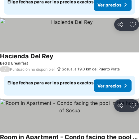
Elige fechas para ver los precios exactos
Ver precios
Compartir
Ag
Hacienda Del Rey
Bed & Breakfast
/
Sosua, a 19.0 km de: Puerto Plata
Puntuación no disponible
Elige fechas para ver los precios exactos
Ver precios
Compartir
Ag
Room in Apartment - Condo facing the pool in the heart of Sosua