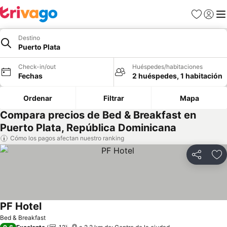
Favoritos
Iniciar 
Me
Destino
Puerto Plata
Check-in/out
Huéspedes/habitaciones
Fechas
2 huéspedes, 1 habitación
Ordenar
Filtrar
Mapa
Compara precios de Bed & Breakfast en
Puerto Plata, República Dominicana
Cómo los pagos afectan nuestro ranking
Compartir
Ag
PF Hotel
Bed & Breakfast