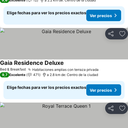
9,6
Excelente
12
a 2.2 km de: Centro de la ciudad
Elige fechas para ver los precios exactos
Ver precios
Compartir
Ag
Gaia Residence Deluxe
Bed & Breakfast
Habitaciones amplias con terraza privada
9,7
Excelente
471
a 2.8 km de: Centro de la ciudad
Elige fechas para ver los precios exactos
Ver precios
Compartir
Ag