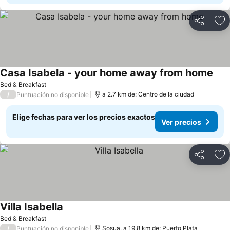
Compartir
Ag
Casa Isabela - your home away from home
Bed & Breakfast
/
a 2.7 km de: Centro de la ciudad
Puntuación no disponible
Elige fechas para ver los precios exactos
Ver precios
Compartir
Ag
Villa Isabella
Bed & Breakfast
/
Sosua, a 19.8 km de: Puerto Plata
Puntuación no disponible