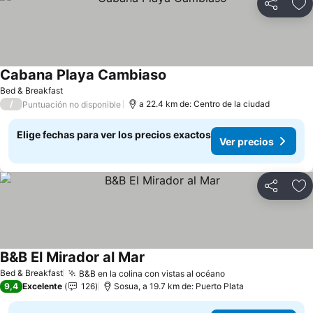
Compartir
Ag
Cabana Playa Cambiaso
Bed & Breakfast
/
a 22.4 km de: Centro de la ciudad
Puntuación no disponible
Elige fechas para ver los precios exactos
Ver precios
Compartir
Ag
B&B El Mirador al Mar
Bed & Breakfast
B&B en la colina con vistas al océano
9,4
Excelente
126
Sosua, a 19.7 km de: Puerto Plata