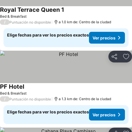
Royal Terrace Queen 1
Bed & Breakfast
/
a 1.0 km de: Centro de la ciudad
Puntuación no disponible
Elige fechas para ver los precios exactos
Ver precios
Compartir
Ag
PF Hotel
Bed & Breakfast
/
a 1.3 km de: Centro de la ciudad
Puntuación no disponible
Elige fechas para ver los precios exactos
Ver precios