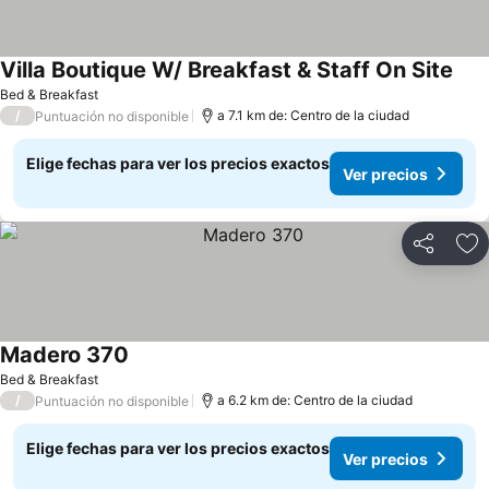
Villa Boutique W/ Breakfast & Staff On Site
Ver 
Bed & Breakfast
/
a 7.1 km de: Centro de la ciudad
Puntuación no disponible
Elige fechas para ver los precios exactos
Ver precios
Compartir
Ag
Madero 370
Ver precios
Bed & Breakfast
/
a 6.2 km de: Centro de la ciudad
Puntuación no disponible
Elige fechas para ver los precios exactos
Ver precios