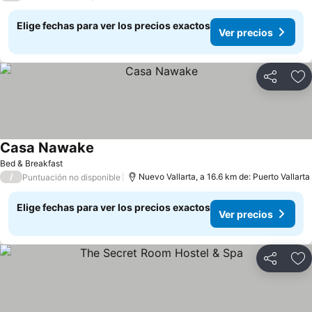
Elige fechas para ver los precios exactos
Ver precios
Compartir
Ag
Casa Nawake
Ver precios
Bed & Breakfast
/
Nuevo Vallarta, a 16.6 km de: Puerto Vallarta
Puntuación no disponible
Elige fechas para ver los precios exactos
Ver precios
Compartir
Ag