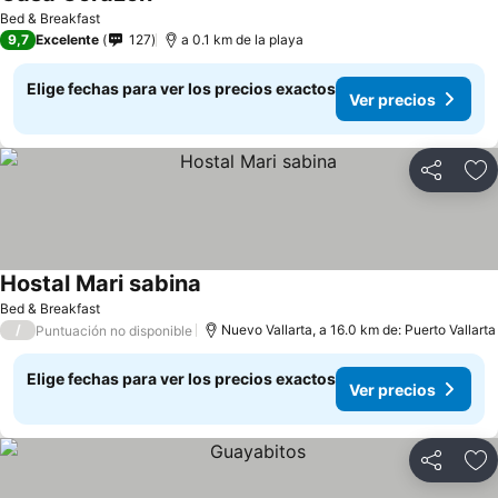
Ver precios
Bed & Breakfast
9,7
Excelente
127
a 0.1 km de la playa
Elige fechas para ver los precios exactos
Ver precios
Compartir
Ag
Hostal Mari sabina
Ver precios
Bed & Breakfast
/
Nuevo Vallarta, a 16.0 km de: Puerto Vallarta
Puntuación no disponible
Elige fechas para ver los precios exactos
Ver precios
Compartir
Ag