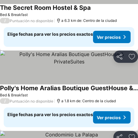
The Secret Room Hostel & Spa
Ver precios
Bed & Breakfast
/
a 6.3 km de: Centro de la ciudad
Puntuación no disponible
Elige fechas para ver los precios exactos
Ver precios
Compartir
Ag
Polly's Home Aralias Boutique GuestHouse & PrivateSuites
Ver precios
Bed & Breakfast
/
a 1.8 km de: Centro de la ciudad
Puntuación no disponible
Elige fechas para ver los precios exactos
Ver precios