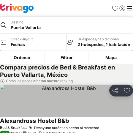
Favoritos
Iniciar 
Me
Destino
Puerto Vallarta
Check-in/out
Huéspedes/habitaciones
Fechas
2 huéspedes, 1 habitación
Ordenar
Filtrar
Mapa
Compara precios de Bed & Breakfast en
Puerto Vallarta, México
Cómo los pagos afectan nuestro ranking
Compartir
Ag
Alexandross Hostel B&b
Ver precios
Bed & Breakfast
Desayuno auténtico hecho al momento
Ver precios