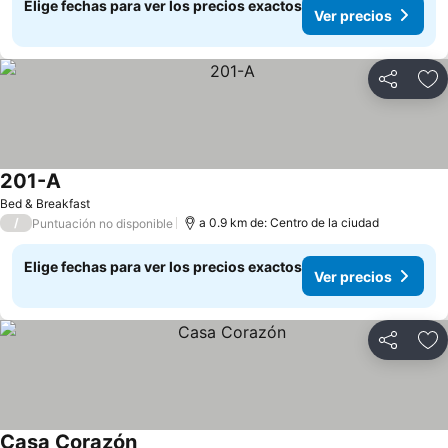
Elige fechas para ver los precios exactos
Ver precios
Compartir
Ag
201-A
Ver precios
Bed & Breakfast
/
a 0.9 km de: Centro de la ciudad
Puntuación no disponible
Elige fechas para ver los precios exactos
Ver precios
Compartir
Ag
Casa Corazón