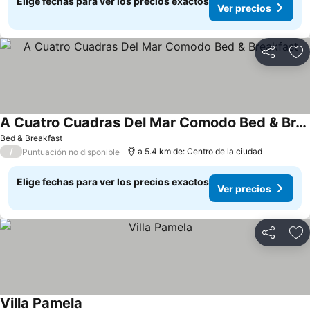
Elige fechas para ver los precios exactos
Ver precios
Compartir
Ag
A Cuatro Cuadras Del Mar Comodo Bed & Breakfast
Ver precios
Bed & Breakfast
/
a 5.4 km de: Centro de la ciudad
Puntuación no disponible
Elige fechas para ver los precios exactos
Ver precios
Compartir
Ag
Villa Pamela