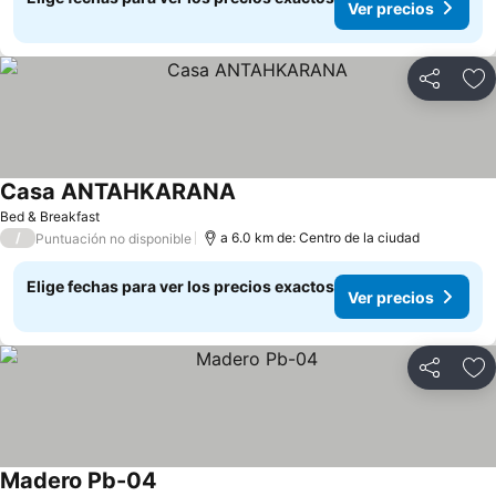
Ver precios
Compartir
Ag
Casa ANTAHKARANA
Ver precios
Bed & Breakfast
/
a 6.0 km de: Centro de la ciudad
Puntuación no disponible
Elige fechas para ver los precios exactos
Ver precios
Compartir
Ag
Madero Pb-04
Ver precios