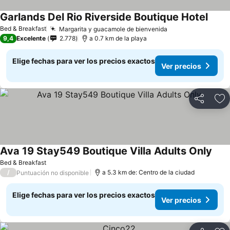
Garlands Del Rio Riverside Boutique Hotel
Ver p
Bed & Breakfast
Margarita y guacamole de bienvenida
Ver precios
9,4
Excelente
2.778
a 0.7 km de la playa
Elige fechas para ver los precios exactos
Ver precios
Compartir
Ag
Ava 19 Stay549 Boutique Villa Adults Only
Ver 
Bed & Breakfast
/
a 5.3 km de: Centro de la ciudad
Puntuación no disponible
Elige fechas para ver los precios exactos
Ver precios