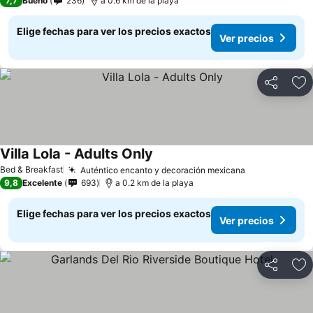
7,7
Bueno
236
a 0.6 km de la playa
Elige fechas para ver los precios exactos
Ver precios
Compartir
Ag
Villa Lola - Adults Only
Ver precios
Bed & Breakfast
Auténtico encanto y decoración mexicana
Ver precios
9,8
Excelente
693
a 0.2 km de la playa
Elige fechas para ver los precios exactos
Ver precios
Compartir
Ag