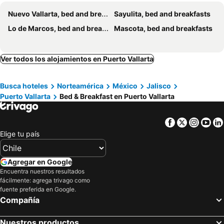
Nuevo Vallarta, bed and breakfasts
Sayulita, bed and breakfasts
Lo de Marcos, bed and breakfasts
Mascota, bed and breakfasts
Ver todos los alojamientos en Puerto Vallarta
Busca hoteles
Norteamérica
México
Jalisco
Puerto Vallarta
Bed & Breakfast en Puerto Vallarta
Facebook
Twitter
Insta
Yo
Elige tu país
Agregar en Google
Encuentra nuestros resultados
fácilmente: agrega trivago como
fuente preferida en Google.
Compañía
Nuestros productos