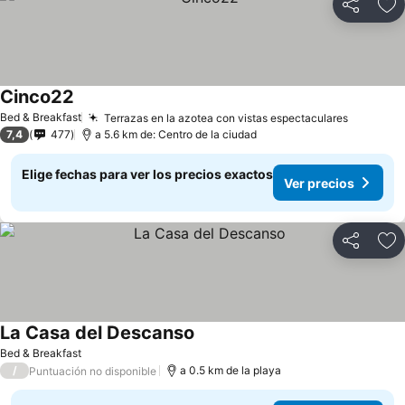
Compartir
Ag
Cinco22
Ver precios
Bed & Breakfast
Terrazas en la azotea con vistas espectaculares
Ver prec
7,4
477
a 5.6 km de: Centro de la ciudad
Elige fechas para ver los precios exactos
Ver precios
Compartir
Ag
La Casa del Descanso
Ver precios
Bed & Breakfast
/
a 0.5 km de la playa
Puntuación no disponible