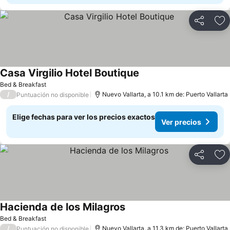
Compartir
Ag
Casa Virgilio Hotel Boutique
Ver precios
Bed & Breakfast
/
Nuevo Vallarta, a 10.1 km de: Puerto Vallarta
Puntuación no disponible
Elige fechas para ver los precios exactos
Ver precios
Compartir
Ag
Hacienda de los Milagros
Ver precios
Bed & Breakfast
/
Nuevo Vallarta, a 11.3 km de: Puerto Vallarta
Puntuación no disponible