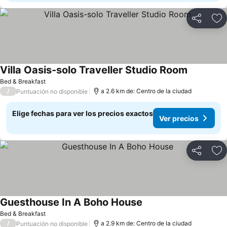
Compartir
Ag
Villa Oasis-solo Traveller Studio Room
Ver precio
Bed & Breakfast
/
a 2.6 km de: Centro de la ciudad
Puntuación no disponible
Elige fechas para ver los precios exactos
Ver precios
Compartir
Ag
Guesthouse In A Boho House
Ver precios
Bed & Breakfast
/
a 2.9 km de: Centro de la ciudad
Puntuación no disponible