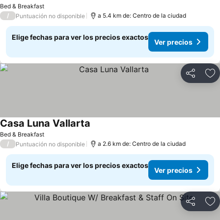
Ver precios
Bed & Breakfast
/
a 5.4 km de: Centro de la ciudad
Puntuación no disponible
Elige fechas para ver los precios exactos
Ver precios
Compartir
Ag
Casa Luna Vallarta
Ver precios
Bed & Breakfast
/
a 2.6 km de: Centro de la ciudad
Puntuación no disponible
Elige fechas para ver los precios exactos
Ver precios
Compartir
Ag