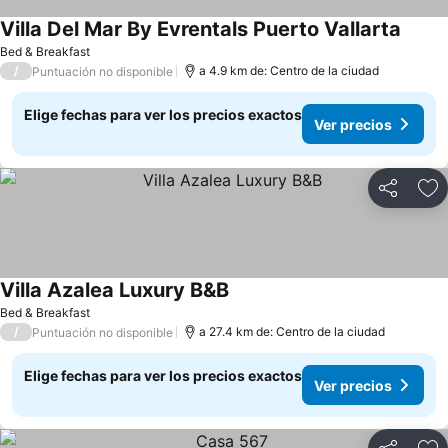
Villa Del Mar By Evrentals Puerto Vallarta
Ver pr
Bed & Breakfast
/
a 4.9 km de: Centro de la ciudad
Puntuación no disponible
Elige fechas para ver los precios exactos
Ver precios
Compartir
Ag
Villa Azalea Luxury B&B
Ver precios
Bed & Breakfast
/
a 27.4 km de: Centro de la ciudad
Puntuación no disponible
Elige fechas para ver los precios exactos
Ver precios