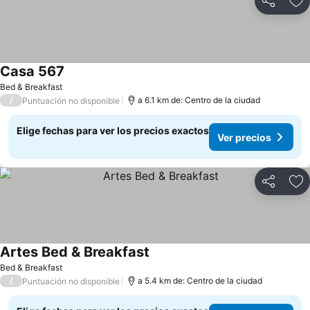
Compartir
Ag
Casa 567
Ver precios
Bed & Breakfast
/
a 6.1 km de: Centro de la ciudad
Puntuación no disponible
Elige fechas para ver los precios exactos
Ver precios
Compartir
Ag
Artes Bed & Breakfast
Ver precios
Bed & Breakfast
/
a 5.4 km de: Centro de la ciudad
Puntuación no disponible