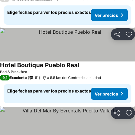
Elige fechas para ver los precios exactos
Ver precios
Compartir
Ag
Hotel Boutique Pueblo Real
Ver precios
Bed & Breakfast
9,1
Excelente
51
a 5.5 km de: Centro de la ciudad
Elige fechas para ver los precios exactos
Ver precios
Compartir
Ag