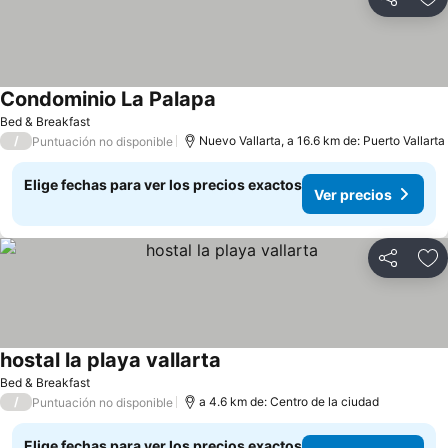
Compartir
Ag
Condominio La Palapa
Ver precios
Bed & Breakfast
/
Nuevo Vallarta, a 16.6 km de: Puerto Vallarta
Puntuación no disponible
Elige fechas para ver los precios exactos
Ver precios
Compartir
Ag
hostal la playa vallarta
Ver precios
Bed & Breakfast
/
a 4.6 km de: Centro de la ciudad
Puntuación no disponible
Elige fechas para ver los precios exactos