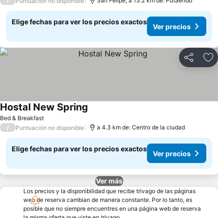
/
San Felipe, a 13.2 km de: Putaendo
Puntuación no disponible
Elige fechas para ver los precios exactos
Ver precios
Compartir
Ag
Hostal New Spring
Bed & Breakfast
/
a 4.3 km de: Centro de la ciudad
Puntuación no disponible
Elige fechas para ver los precios exactos
Ver precios
Ver más
Los precios y la disponibilidad que recibe trivago de las páginas
web de reserva cambian de manera constante. Por lo tanto, es
posible que no siempre encuentres en una página web de reserva
la misma oferta que viste en trivago.