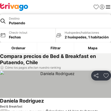
Favoritos
Iniciar 
Me
Destino
Putaendo
Check-in/out
Huéspedes/habitaciones
Fechas
2 huéspedes, 1 habitación
Ordenar
Filtrar
Mapa
Compara precios de Bed & Breakfast en
Putaendo, Chile
Cómo los pagos afectan nuestro ranking
Compartir
Ag
Daniela Rodriguez
Bed & Breakfast