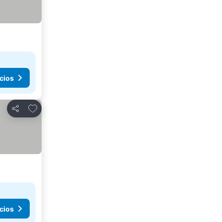
cios
Agregar a favoritos
Compartir
cios