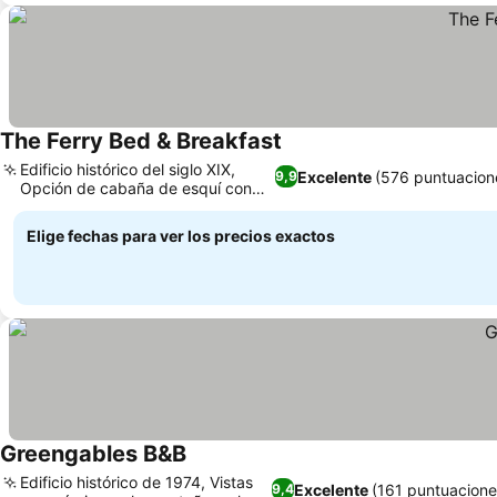
The Ferry Bed & Breakfast
Edificio histórico del siglo XIX,
Excelente
(576 puntuacion
9,9
Opción de cabaña de esquí con
cocina
Elige fechas para ver los precios exactos
Greengables B&B
Edificio histórico de 1974, Vistas
Excelente
(161 puntuacione
9,4