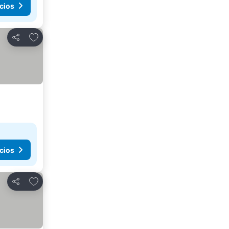
cios
Agregar a favoritos
Compartir
cios
Agregar a favoritos
Compartir