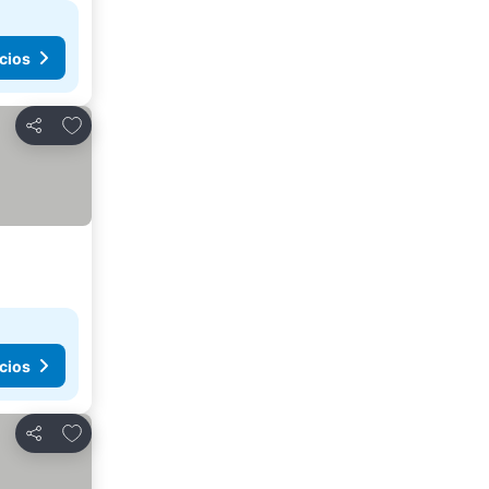
cios
Agregar a favoritos
Compartir
cios
Agregar a favoritos
Compartir