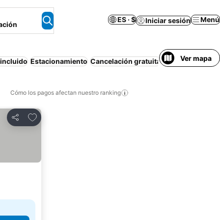
ES · $
Menú
Iniciar sesión
ación
Ver mapa
incluido
Estacionamiento
Cancelación gratuita
Spa
Casa o apar
Cómo los pagos afectan nuestro ranking
Agregar a favoritos
Compartir