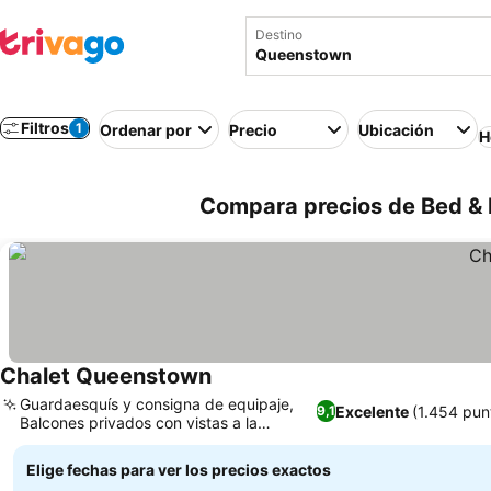
Destino
Filtros
1
Ordenar por
Precio
Ubicación
H
Compara precios de Bed &
Chalet Queenstown
Guardaesquís y consigna de equipaje,
Excelente
(1.454 pun
9,1
Balcones privados con vistas a la
montaña y al lago
Elige fechas para ver los precios exactos