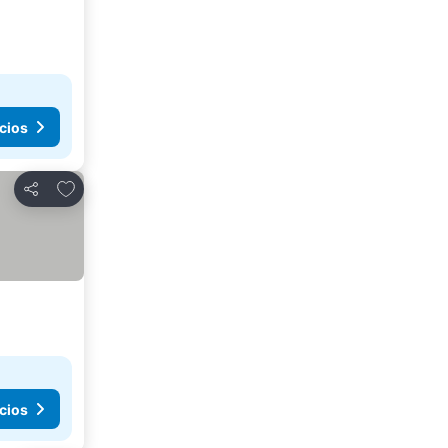
cios
Agregar a favoritos
Compartir
cios