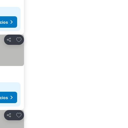
cios
Agregar a favoritos
Compartir
cios
Agregar a favoritos
Compartir