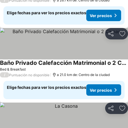
/
a 26.1 km de: Centro de la ciudad
Puntuación no disponible
Elige fechas para ver los precios exactos
Ver precios
Compartir
Ag
Baño Privado Calefacción Matrimonial o 2 Camas
Bed & Breakfast
/
a 21.0 km de: Centro de la ciudad
Puntuación no disponible
Elige fechas para ver los precios exactos
Ver precios
Compartir
Ag