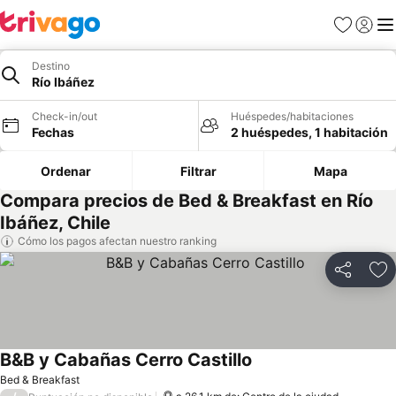
Favoritos
Iniciar 
Me
Destino
Río Ibáñez
Check-in/out
Huéspedes/habitaciones
Fechas
2 huéspedes, 1 habitación
Ordenar
Filtrar
Mapa
Compara precios de Bed & Breakfast en Río
Ibáñez, Chile
Cómo los pagos afectan nuestro ranking
Compartir
Ag
B&B y Cabañas Cerro Castillo
Bed & Breakfast