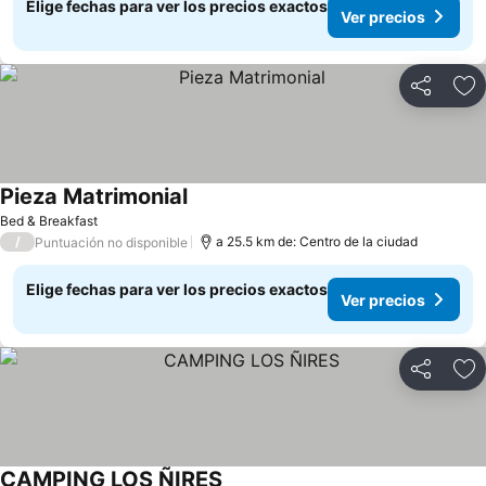
Elige fechas para ver los precios exactos
Ver precios
Compartir
Ag
Pieza Matrimonial
Bed & Breakfast
/
a 25.5 km de: Centro de la ciudad
Puntuación no disponible
Elige fechas para ver los precios exactos
Ver precios
Compartir
Ag
CAMPING LOS ÑIRES