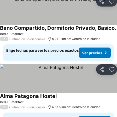
Compartir
Ag
Bano Compartido, Dormitorio Privado, Basico.
Bed & Breakfast
/
a 21.0 km de: Centro de la ciudad
Puntuación no disponible
Elige fechas para ver los precios exactos
Ver precios
Compartir
Ag
Alma Patagona Hostel
Bed & Breakfast
/
a 67.5 km de: Centro de la ciudad
Puntuación no disponible