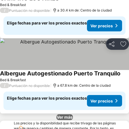
Bed & Breakfast
/
a 30.4 km de: Centro de la ciudad
Puntuación no disponible
Elige fechas para ver los precios exactos
Ver precios
Compartir
Ag
Albergue Autogestionado Puerto Tranquilo
Bed & Breakfast
/
a 67.8 km de: Centro de la ciudad
Puntuación no disponible
Elige fechas para ver los precios exactos
Ver precios
Ver más
Los precios y la disponibilidad que recibe trivago de las páginas
web de reserva cambian de manera constante. Por lo tanto, es