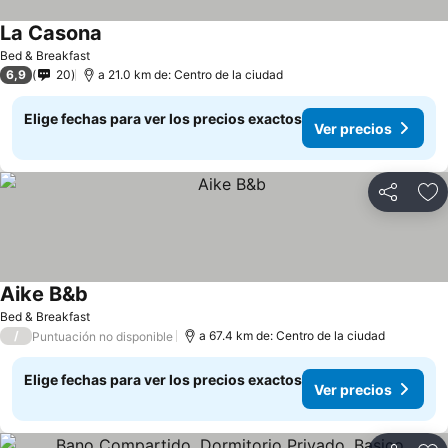
La Casona
Bed & Breakfast
6,9
20
a 21.0 km de: Centro de la ciudad
Elige fechas para ver los precios exactos
Ver precios
Compartir
Ag
Aike B&b
Bed & Breakfast
/
a 67.4 km de: Centro de la ciudad
Puntuación no disponible
Elige fechas para ver los precios exactos
Ver precios