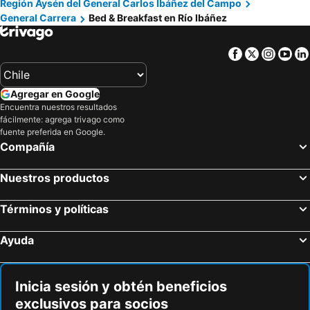
Región Aysén del General Carlos Ibáñez del Campo
General Carrera
Bed & Breakfast en Río Ibáñez
Facebook
Twitter
Insta
Yo
Agregar en Google
Encuentra nuestros resultados
fácilmente: agrega trivago como
fuente preferida en Google.
Compañía
Nuestros productos
Términos y políticas
Ayuda
Inicia sesión y obtén beneficios
exclusivos para socios