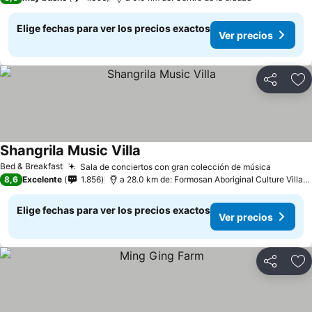
Elige fechas para ver los precios exactos
Ver precios
Compartir
Ag
Shangrila Music Villa
Ver precios
Bed & Breakfast
Sala de conciertos con gran colección de música
Ver pre
8,6
Excelente
1.856
a 28.0 km de: Formosan Aboriginal Culture Villag
Elige fechas para ver los precios exactos
Ver precios
Compartir
Ag