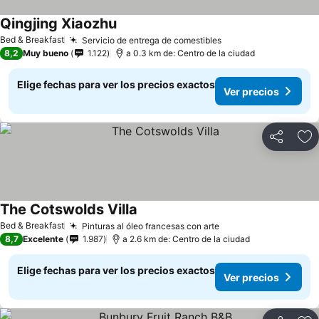
Qingjing Xiaozhu
Ver precios
Bed & Breakfast
Servicio de entrega de comestibles
Ver precios
8,2
Muy bueno
1.122
a 0.3 km de: Centro de la ciudad
Elige fechas para ver los precios exactos
Ver precios
Compartir
Ag
The Cotswolds Villa
Ver precios
Bed & Breakfast
Pinturas al óleo francesas con arte
Ver precios
8,7
Excelente
1.987
a 2.6 km de: Centro de la ciudad
Elige fechas para ver los precios exactos
Ver precios