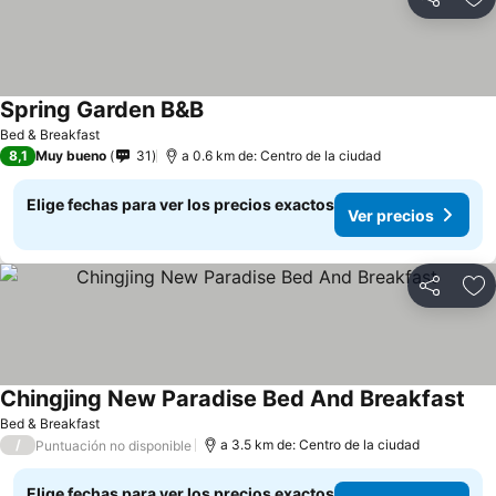
Compartir
Ag
Spring Garden B&B
Ver precios
Bed & Breakfast
8,1
Muy bueno
31
a 0.6 km de: Centro de la ciudad
Elige fechas para ver los precios exactos
Ver precios
Compartir
Ag
Chingjing New Paradise Bed And Breakfast
Ver
Bed & Breakfast
/
a 3.5 km de: Centro de la ciudad
Puntuación no disponible
Elige fechas para ver los precios exactos