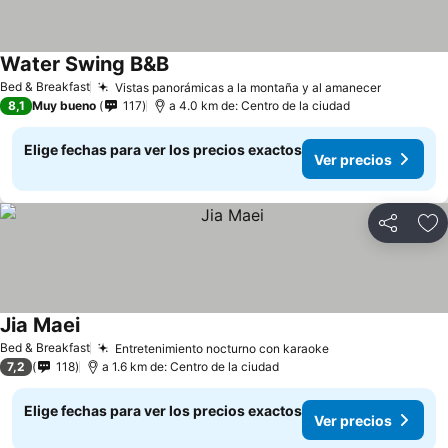
Water Swing B&B
Ver precios
Bed & Breakfast
Vistas panorámicas a la montaña y al amanecer
Ver prec
8,1
Muy bueno
117
a 4.0 km de: Centro de la ciudad
Elige fechas para ver los precios exactos
Ver precios
Compartir
Ag
Jia Maei
Ver precios
Bed & Breakfast
Entretenimiento nocturno con karaoke
Ver precios
7,2
118
a 1.6 km de: Centro de la ciudad
Elige fechas para ver los precios exactos
Ver precios