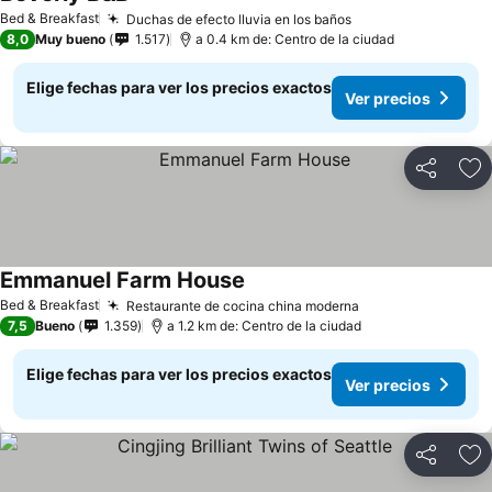
Ver precios
Bed & Breakfast
Duchas de efecto lluvia en los baños
Ver precios
8,0
Muy bueno
1.517
a 0.4 km de: Centro de la ciudad
Elige fechas para ver los precios exactos
Ver precios
Compartir
Ag
Emmanuel Farm House
Ver precios
Bed & Breakfast
Restaurante de cocina china moderna
Ver precios
7,5
Bueno
1.359
a 1.2 km de: Centro de la ciudad
Elige fechas para ver los precios exactos
Ver precios
Compartir
Ag