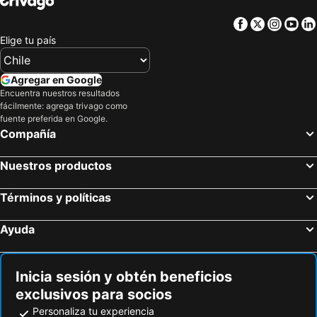
Zhuolan Township, bed and breakfasts
Xiulin Township, bed and breakfasts
Facebook
Twitter
Insta
Yo
Elige tu país
Agregar en Google
Encuentra nuestros resultados
fácilmente: agrega trivago como
fuente preferida en Google.
Compañía
Nuestros productos
Términos y políticas
Ayuda
Inicia sesión y obtén beneficios
exclusivos para socios
Personaliza tu experiencia