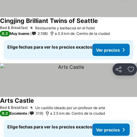
Cingjing Brilliant Twins of Seattle
Ver precios
Bed & Breakfast
Restaurante y barbacoa en el hotel
Ver precios
8,2
Muy bueno
2.198
a 0.9 km de: Centro de la ciudad
Elige fechas para ver los precios exactos
Ver precios
Compartir
Ag
Arts Castle
Ver precios
Bed & Breakfast
Un castillo ideado por un profesor de arte
Ver precios
9,2
Excelente
319
a 2.5 km de: Centro de la ciudad
Elige fechas para ver los precios exactos
Ver precios