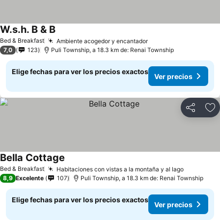
W.s.h. B & B
Ver precios
Bed & Breakfast
Ambiente acogedor y encantador
Ver precios
7,0
123
Puli Township, a 18.3 km de: Renai Township
Elige fechas para ver los precios exactos
Ver precios
Compartir
Ag
Bella Cottage
Ver precios
Bed & Breakfast
Habitaciones con vistas a la montaña y al lago
Ver preci
8,9
Excelente
107
Puli Township, a 18.3 km de: Renai Township
Elige fechas para ver los precios exactos
Ver precios