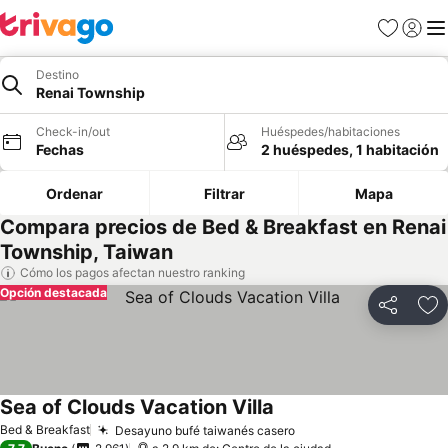
Favoritos
Iniciar 
Me
Destino
Renai Township
Check-in/out
Huéspedes/habitaciones
Fechas
2 huéspedes, 1 habitación
Ordenar
Filtrar
Mapa
Compara precios de Bed & Breakfast en Renai
Township, Taiwan
Cómo los pagos afectan nuestro ranking
Opción destacada
Compartir
Ag
Sea of Clouds Vacation Villa
Ver precios
Bed & Breakfast
Desayuno bufé taiwanés casero
Ver precios