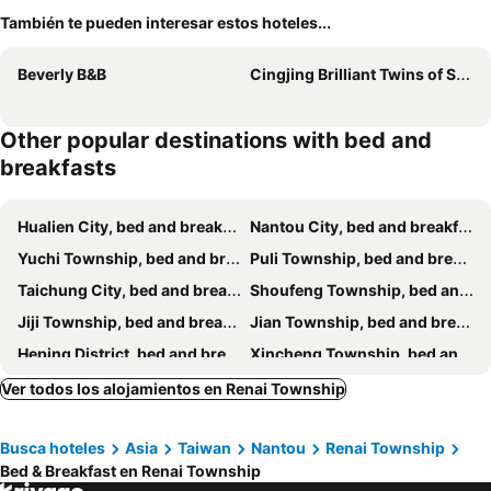
También te pueden interesar estos hoteles...
Beverly B&B
Cingjing Brilliant Twins of Seattle
Other popular destinations with bed and
breakfasts
Hualien City, bed and breakfasts
Nantou City, bed and breakfasts
Yuchi Township, bed and breakfasts
Puli Township, bed and breakfasts
Taichung City, bed and breakfasts
Shoufeng Township, bed and breakfasts
Jiji Township, bed and breakfasts
Jian Township, bed and breakfasts
Heping District, bed and breakfasts
Xincheng Township, bed and breakfasts
Xinyi Township, bed and breakfasts
Shuili Township, bed and breakfasts
Ver todos los alojamientos en Renai Township
Xinshe District, bed and breakfasts
Taian Township, bed and breakfasts
Busca hoteles
Asia
Taiwan
Nantou
Renai Township
Fenglin Township, bed and breakfasts
Dongshi District, bed and breakfasts
Bed & Breakfast en Renai Township
Caotun Township, bed and breakfasts
North District, bed and breakfasts