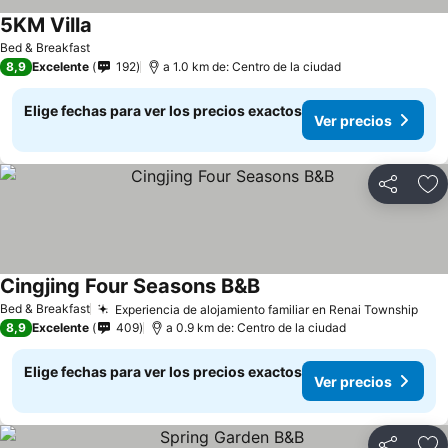
5KM Villa
Ver precios
Bed & Breakfast
8,9
Excelente
192
a 1.0 km de: Centro de la ciudad
Elige fechas para ver los precios exactos
Ver precios
Compartir
Ag
Cingjing Four Seasons B&B
Ver precios
Bed & Breakfast
Experiencia de alojamiento familiar en Renai Township
Ver
8,9
Excelente
409
a 0.9 km de: Centro de la ciudad
Elige fechas para ver los precios exactos
Ver precios