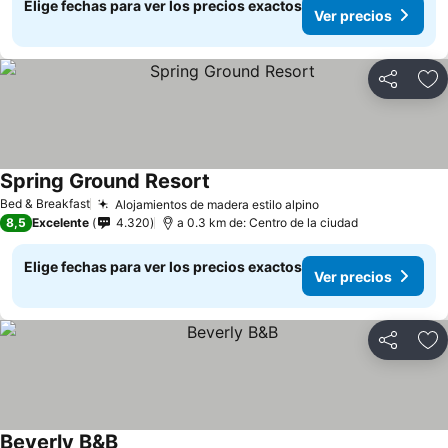
Elige fechas para ver los precios exactos
Ver precios
Compartir
Ag
Spring Ground Resort
Ver precios
Bed & Breakfast
Alojamientos de madera estilo alpino
Ver precios
8,5
Excelente
4.320
a 0.3 km de: Centro de la ciudad
Elige fechas para ver los precios exactos
Ver precios
Compartir
Ag
Beverly B&B