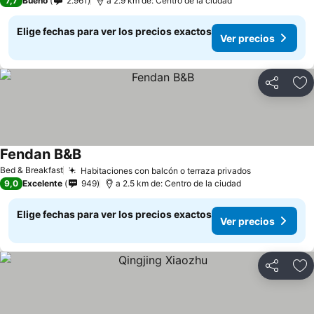
7,7
Bueno
2.961
a 2.9 km de: Centro de la ciudad
Elige fechas para ver los precios exactos
Ver precios
Compartir
Ag
Fendan B&B
Ver precios
Bed & Breakfast
Habitaciones con balcón o terraza privados
Ver precios
9,0
Excelente
949
a 2.5 km de: Centro de la ciudad
Elige fechas para ver los precios exactos
Ver precios
Compartir
Ag