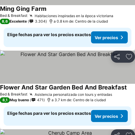
Ming Ging Farm
Ver precios
Bed & Breakfast
Habitaciones inspiradas en la época victoriana
Ver preci
8,6
Excelente
3.304
a 0.8 km de: Centro de la ciudad
Elige fechas para ver los precios exactos
Ver precios
Compartir
Ag
Flower And Star Garden Bed And Breakfast
Ver
Bed & Breakfast
Asistencia personalizada con tours y entradas
Ver preci
8,1
Muy bueno
471
a 3.7 km de: Centro de la ciudad
Elige fechas para ver los precios exactos
Ver precios