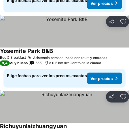
Elige fechas para ver los precios exactos
Ver precios
Compartir
Ag
Yosemite Park B&B
Ver precios
Bed & Breakfast
Asistencia personalizada con tours y entradas
Ver preci
8,4
Muy bueno
656
a 0.6 km de: Centro de la ciudad
Elige fechas para ver los precios exactos
Ver precios
Compartir
Ag
Richuyunlaizhuangyuan