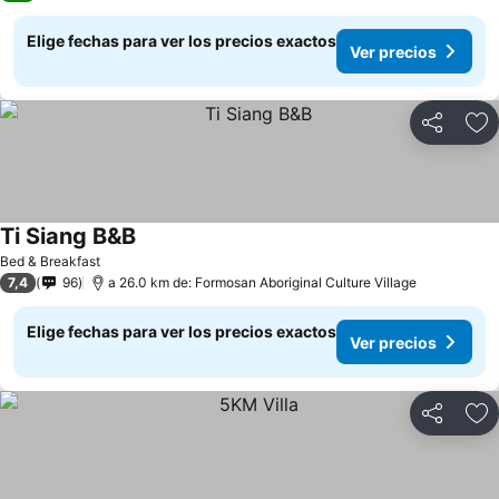
Elige fechas para ver los precios exactos
Ver precios
Compartir
Ag
Ti Siang B&B
Ver precios
Bed & Breakfast
7,4
96
a 26.0 km de: Formosan Aboriginal Culture Village
Elige fechas para ver los precios exactos
Ver precios
Compartir
Ag