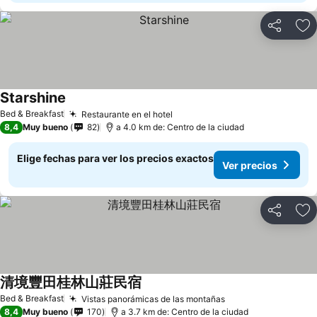
Compartir
Ag
Starshine
Ver precios
Bed & Breakfast
Restaurante en el hotel
Ver precios
8,4
Muy bueno
82
a 4.0 km de: Centro de la ciudad
Elige fechas para ver los precios exactos
Ver precios
Compartir
Ag
清境豐田桂林山莊民宿
Ver precios
Bed & Breakfast
Vistas panorámicas de las montañas
Ver precios
8,4
Muy bueno
170
a 3.7 km de: Centro de la ciudad