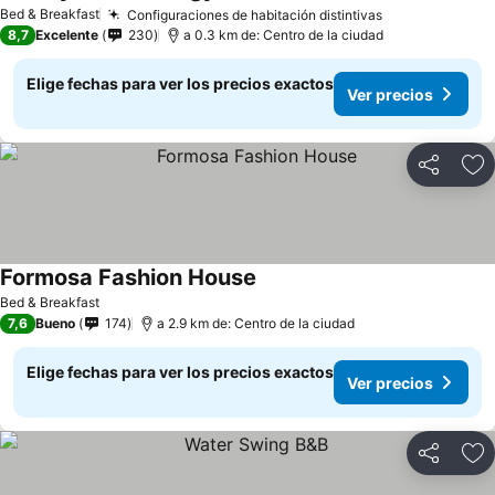
Ver precios
Bed & Breakfast
Configuraciones de habitación distintivas
Ver precios
8,7
Excelente
230
a 0.3 km de: Centro de la ciudad
Elige fechas para ver los precios exactos
Ver precios
Compartir
Ag
Formosa Fashion House
Ver precios
Bed & Breakfast
7,6
Bueno
174
a 2.9 km de: Centro de la ciudad
Elige fechas para ver los precios exactos
Ver precios
Compartir
Ag