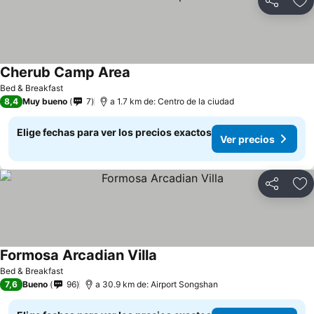
Compartir
Ag
Cherub Camp Area
Ver precios
Bed & Breakfast
8,4
Muy bueno
7
a 1.7 km de: Centro de la ciudad
Elige fechas para ver los precios exactos
Ver precios
Compartir
Ag
Formosa Arcadian Villa
Ver precios
Bed & Breakfast
7,6
Bueno
96
a 30.9 km de: Airport Songshan