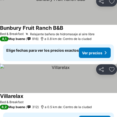
Compartir
Ag
Bunbury Fruit Ranch B&B
Ver precios
Bed & Breakfast
Relajante bañera de hidromasaje al aire libre
Ver precios
8,1
Muy bueno
916
a 0.8 km de: Centro de la ciudad
Elige fechas para ver los precios exactos
Ver precios
Compartir
Ag
Villarelax
Ver precios
Bed & Breakfast
8,2
Muy bueno
312
a 0.5 km de: Centro de la ciudad