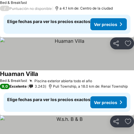
Bed & Breakfast
/
a 4.1 km de: Centro de la ciudad
Puntuación no disponible
Elige fechas para ver los precios exactos
Ver precios
Compartir
Ag
Huaman Villa
Ver precios
Bed & Breakfast
Piscina exterior abierta todo el año
Ver precios
9,0
Excelente
3.243
Puli Township, a 18.0 km de: Renai Township
Elige fechas para ver los precios exactos
Ver precios
Compartir
Ag