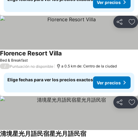
Ver precios
Compartir
Ag
Florence Resort Villa
Ver precios
Bed & Breakfast
/
a 0.5 km de: Centro de la ciudad
Puntuación no disponible
Elige fechas para ver los precios exactos
Ver precios
Compartir
Ag
清境星光月語民宿星光月語民宿
Ver precios