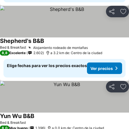
Compartir
Ag
Shepherd's B&B
Ver precios
Bed & Breakfast
Alojamiento rodeado de montañas
Ver precios
8,8
Excelente
2.602
a 3.2 km de: Centro de la ciudad
Elige fechas para ver los precios exactos
Ver precios
Compartir
Ag
Yun Wu B&B
Ver precios
Bed & Breakfast
8,0
Muy bueno
1.396
a 0.0 km de: Centro de la ciudad