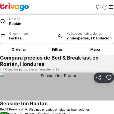
Favoritos
Iniciar 
Me
Destino
Roatán
Check-in/out
Huéspedes/habitaciones
Fechas
2 huéspedes, 1 habitación
Ordenar
Filtrar
Mapa
Compara precios de Bed & Breakfast en
Roatán, Honduras
Cómo los pagos afectan nuestro ranking
Compartir
Ag
Seaside Inn Roatan
Bed & Breakfast
Piscinas privadas en algunas habitaciones