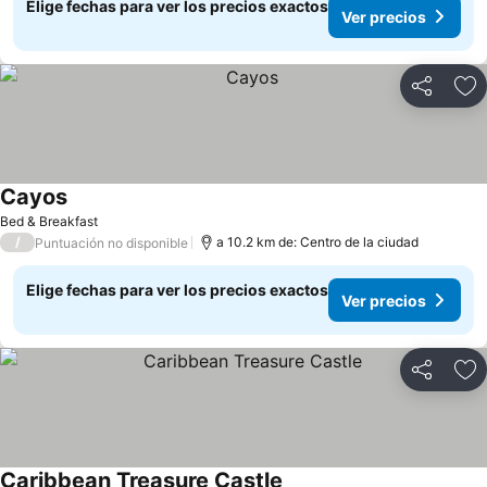
Elige fechas para ver los precios exactos
Ver precios
Compartir
Ag
Cayos
Bed & Breakfast
/
a 10.2 km de: Centro de la ciudad
Puntuación no disponible
Elige fechas para ver los precios exactos
Ver precios
Compartir
Ag
Caribbean Treasure Castle