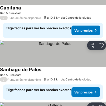
Capitana
Bed & Breakfast
/
a 10.3 km de: Centro de la ciudad
Puntuación no disponible
Elige fechas para ver los precios exactos
Ver precios
Compartir
Ag
Santiago de Palos
Bed & Breakfast
/
a 10.3 km de: Centro de la ciudad
Puntuación no disponible
Elige fechas para ver los precios exactos
Ver precios