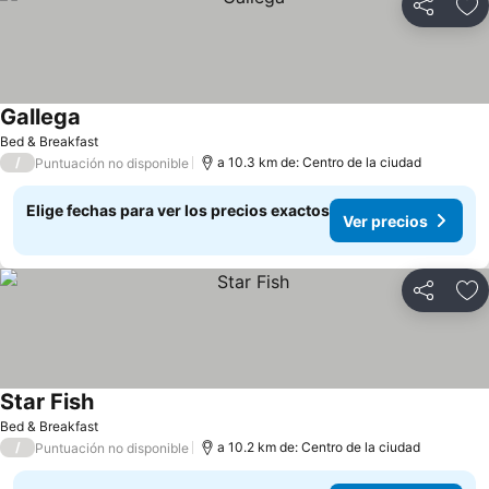
Compartir
Ag
Gallega
Bed & Breakfast
/
a 10.3 km de: Centro de la ciudad
Puntuación no disponible
Elige fechas para ver los precios exactos
Ver precios
Compartir
Ag
Star Fish
Bed & Breakfast
/
a 10.2 km de: Centro de la ciudad
Puntuación no disponible