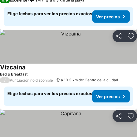
9,9
Excelente
174
a 0.3 km de la playa
Elige fechas para ver los precios exactos
Ver precios
Compartir
Ag
Vizcaina
Bed & Breakfast
/
a 10.3 km de: Centro de la ciudad
Puntuación no disponible
Elige fechas para ver los precios exactos
Ver precios
Compartir
Ag