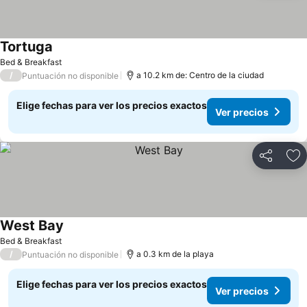
Tortuga
Bed & Breakfast
/
a 10.2 km de: Centro de la ciudad
Puntuación no disponible
Elige fechas para ver los precios exactos
Ver precios
Compartir
Ag
West Bay
Bed & Breakfast
/
a 0.3 km de la playa
Puntuación no disponible
Elige fechas para ver los precios exactos
Ver precios