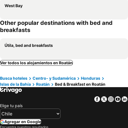
West Bay
Other popular destinations with bed and
breakfasts
Útila, bed and breakfasts
Ver todos los alojamientos en Roatán
Busca hoteles
Centro- y Sudamérica
Honduras
Islas de la Bahía
Roatán
Bed & Breakfast en Roatán
Facebook
Twitter
Insta
Yo
Elige tu país
Agregar en Google
Encuentra nuestros resultados