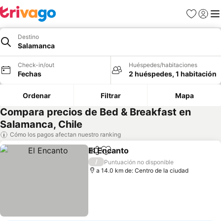
Favoritos
Iniciar 
Me
Destino
Salamanca
Check-in/out
Huéspedes/habitaciones
Fechas
2 huéspedes, 1 habitación
Ordenar
Filtrar
Mapa
Compara precios de Bed & Breakfast en
Salamanca, Chile
Cómo los pagos afectan nuestro ranking
El Encanto
Compartir
Agregar a favoritos
Ver precios
/
Puntuación no disponible
a 14.0 km de: Centro de la ciudad