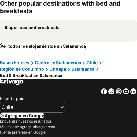
Other popular destinations with bed and
breakfasts
Illapel, bed and breakfasts
Ver todos los alojamientos en Salamanca
Busca hoteles
Centro- y Sudamérica
Chile
Región de Coquimbo
Choapa
Salamanca
Bed & Breakfast en Salamanca
Facebook
Twitter
Insta
Yo
Elige tu país
Agregar en Google
Encuentra nuestros resultados
fácilmente: agrega trivago como
fuente preferida en Google.