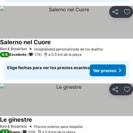
Compartir
Ag
Salerno nel Cuore
Bed & Breakfast
Hospitalidad personalizada de los dueños
9,6
Excelente
174
a 0.5 km de la playa
Elige fechas para ver los precios exactos
Ver precios
Compartir
Ag
Le ginestre
Bed & Breakfast
Piscina exterior para relajarte
7,7
Bueno
519
a 0.6 km de la playa