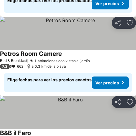
Elige fechas para ver los precios exactos
Ver precios
Compartir
Ag
Petros Room Camere
Bed & Breakfast
Habitaciones con vistas al jardín
7,2
662
a 0.3 km de la playa
Elige fechas para ver los precios exactos
Ver precios
Compartir
Ag
B&B il Faro