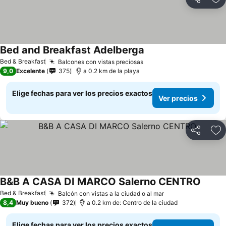
Compartir
Ag
Bed and Breakfast Adelberga
Bed & Breakfast
Balcones con vistas preciosas
9,0
Excelente
375
a 0.2 km de la playa
Elige fechas para ver los precios exactos
Ver precios
Compartir
Ag
B&B A CASA DI MARCO Salerno CENTRO
Bed & Breakfast
Balcón con vistas a la ciudad o al mar
8,4
Muy bueno
372
a 0.2 km de: Centro de la ciudad
Elige fechas para ver los precios exactos