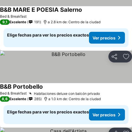
B&B MARE E POESIA Salerno
Bed & Breakfast
9,1
Excelente
191
a 2.8 km de: Centro de la ciudad
Elige fechas para ver los precios exactos
Ver precios
Compartir
Ag
B&B Portobello
Bed & Breakfast
Habitaciones deluxe con balcón privado
8,6
Excelente
285
a 1.0 km de: Centro de la ciudad
Elige fechas para ver los precios exactos
Ver precios