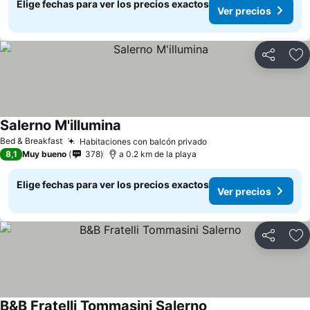
Elige fechas para ver los precios exactos
Ver precios
Compartir
Ag
Salerno M'illumina
Bed & Breakfast
Habitaciones con balcón privado
8,1
Muy bueno
378
a 0.2 km de la playa
Elige fechas para ver los precios exactos
Ver precios
Compartir
Ag
B&B Fratelli Tommasini Salerno