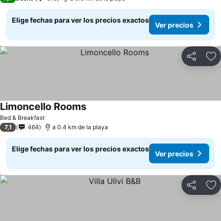
Elige fechas para ver los precios exactos
Ver precios
Compartir
Ag
Limoncello Rooms
Bed & Breakfast
7,1
464
a 0.4 km de la playa
Elige fechas para ver los precios exactos
Ver precios
Compartir
Ag