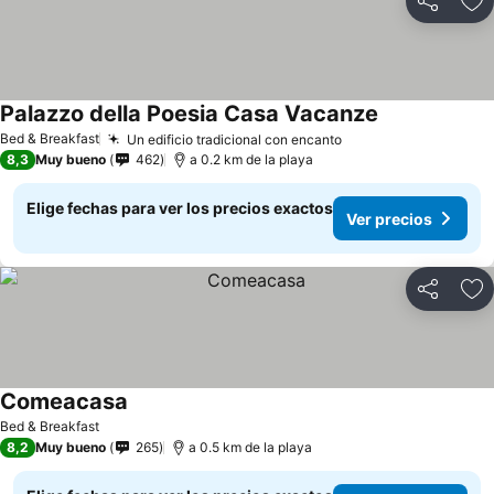
Compartir
Ag
Palazzo della Poesia Casa Vacanze
Bed & Breakfast
Un edificio tradicional con encanto
8,3
Muy bueno
462
a 0.2 km de la playa
Elige fechas para ver los precios exactos
Ver precios
Compartir
Ag
Comeacasa
Bed & Breakfast
8,2
Muy bueno
265
a 0.5 km de la playa