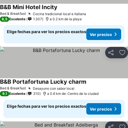
B&B Mini Hotel Incity
Bed & Breakfast
Cocina tradicional local e italiana
8,5
Excelente
1.307
a 0.2 km de la playa
Elige fechas para ver los precios exactos
Ver precios
Compartir
Ag
B&B Portafortuna Lucky charm
Bed & Breakfast
Desayuno con sabor local
9,1
Excelente
310
a 0.6 km de: Centro de la ciudad
Elige fechas para ver los precios exactos
Ver precios