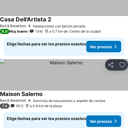
Casa Dell'Artista 2
Bed & Breakfast
Habitaciones con balcón privado
8,0
Muy bueno
134
a 0.7 km de: Centro de la ciudad
Elige fechas para ver los precios exactos
Ver precios
Compartir
Ag
Maison Salerno
Bed & Breakfast
Servicios de excursiones y alquiler de coches
7,4
501
a 0.4 km de la playa
Elige fechas para ver los precios exactos
Ver precios