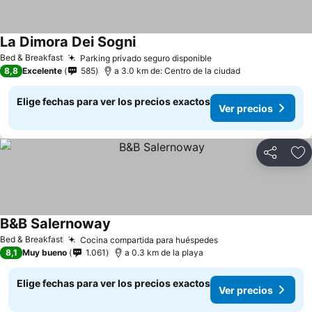
La Dimora Dei Sogni
Bed & Breakfast
Parking privado seguro disponible
8,8
Excelente
585
a 3.0 km de: Centro de la ciudad
Elige fechas para ver los precios exactos
Ver precios
Compartir
Ag
B&B Salernoway
Bed & Breakfast
Cocina compartida para huéspedes
8,1
Muy bueno
1.061
a 0.3 km de la playa
Elige fechas para ver los precios exactos
Ver precios