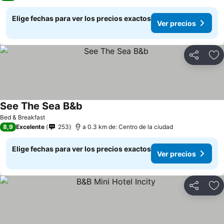
Elige fechas para ver los precios exactos
Ver precios
Compartir
Ag
See The Sea B&b
Bed & Breakfast
8,9
Excelente
253
a 0.3 km de: Centro de la ciudad
Elige fechas para ver los precios exactos
Ver precios
Compartir
Ag