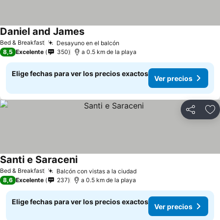
Daniel and James
Bed & Breakfast
Desayuno en el balcón
8,5
Excelente
350
a 0.5 km de la playa
Elige fechas para ver los precios exactos
Ver precios
Compartir
Ag
Santi e Saraceni
Bed & Breakfast
Balcón con vistas a la ciudad
8,6
Excelente
237
a 0.5 km de la playa
Elige fechas para ver los precios exactos
Ver precios