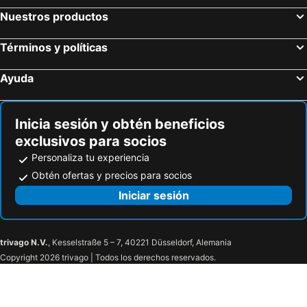
Scafati, bed and breakfasts
Portici, bed and breakfasts
Villa Amì
DieciSedici
Nuestros productos
Meta, bed and breakfasts
Nola, bed and breakfasts
Términos y políticas
Atrani, bed and breakfasts
Gragnano, bed and breakfasts
Eboli, bed and breakfasts
Piano di Sorrento, bed and breakfasts
Ayuda
Roccadaspide, bed and breakfasts
Prignano Cilento, bed and breakfasts
San Giorgio a Cremano, bed and breakfasts
Ogliastro Cilento, bed and breakfasts
Inicia sesión y obtén beneficios
exclusivos para socios
Personaliza tu experiencia
Obtén ofertas y precios para socios
Iniciar sesión
trivago N.V.
, Kesselstraße 5 – 7, 40221 Düsseldorf, Alemania
Copyright 2026 trivago | Todos los derechos reservados.