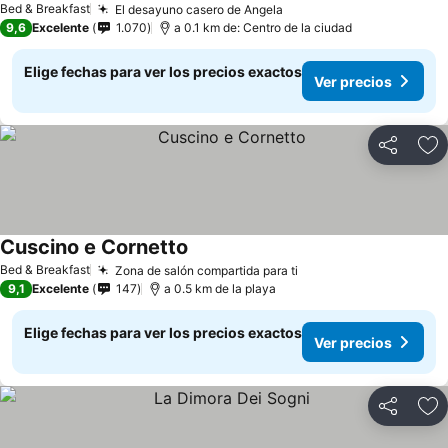
Bed & Breakfast
El desayuno casero de Angela
9,6
Excelente
1.070
a 0.1 km de: Centro de la ciudad
Elige fechas para ver los precios exactos
Ver precios
Compartir
Ag
Cuscino e Cornetto
Bed & Breakfast
Zona de salón compartida para ti
9,1
Excelente
147
a 0.5 km de la playa
Elige fechas para ver los precios exactos
Ver precios
Compartir
Ag