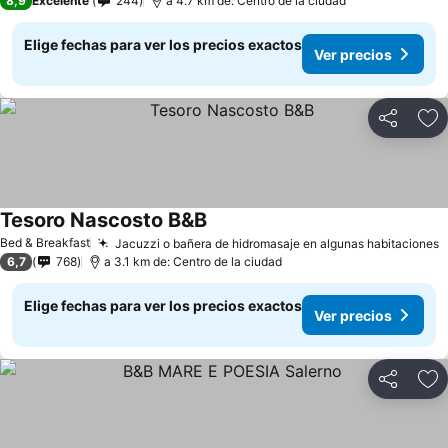
8,9
Excelente
244
a 4.7 km de: Centro de la ciudad
Elige fechas para ver los precios exactos
Ver precios
Compartir
Ag
Tesoro Nascosto B&B
Bed & Breakfast
Jacuzzi o bañera de hidromasaje en algunas habitaciones
6,7
768
a 3.1 km de: Centro de la ciudad
Elige fechas para ver los precios exactos
Ver precios
Compartir
Ag