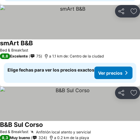
Compartir
Ag
smArt B&B
Bed & Breakfast
8,8
Excelente
75
a 1.1 km de: Centro de la ciudad
Elige fechas para ver los precios exactos
Ver precios
Compartir
Ag
B&B Sul Corso
Bed & Breakfast
Anfitrión local atento y servicial
8,3
Muy bueno
324
a 0.2 km de la playa