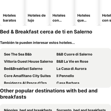
Hoteles
Hoteles de
Hoteles
Hoteles
Hote
baratos
lujo
con
que
con 
piscina
aceptan
mascotas
Bed & Breakfast cerca de ti en Salerno
También te pueden interesar estos hoteles...
See The Sea B&b
B&B Cuore di Salerno
Vittoria Guest House Salerno
B&B La Vie en Rose
Bed&Breakfast Salerno
La Casa di Aurora
Core Amalfitano City Suites
Il Pennello
Residenza Al Pesce d'Oro
Casa Barbara
Other popular destinations with bed and
Casa Dell'Artista 2
Salerno nel Cuore
breakfasts
Limoncello Rooms
B&B il Faro
B&B Mini Hotel Incity
Bed and Breakfast Adelberga
Nápoles, bed and breakfasts
Sorrento, bed and breakfasts