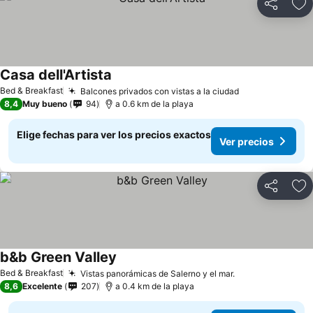
Compartir
Ag
Casa dell'Artista
Bed & Breakfast
Balcones privados con vistas a la ciudad
8,4
Muy bueno
94
a 0.6 km de la playa
Elige fechas para ver los precios exactos
Ver precios
Compartir
Ag
b&b Green Valley
Bed & Breakfast
Vistas panorámicas de Salerno y el mar.
8,6
Excelente
207
a 0.4 km de la playa