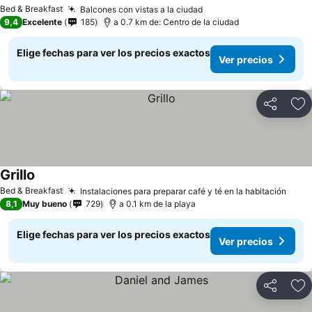
Bed & Breakfast
Balcones con vistas a la ciudad
9,4
Excelente
185
a 0.7 km de: Centro de la ciudad
Elige fechas para ver los precios exactos
Ver precios
Compartir
Ag
Grillo
Bed & Breakfast
Instalaciones para preparar café y té en la habitación
8,1
Muy bueno
729
a 0.1 km de la playa
Elige fechas para ver los precios exactos
Ver precios
Compartir
Ag