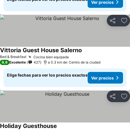
Ver precios
Compartir
Ag
Vittoria Guest House Salerno
Bed & Breakfast
Cocina bien equipada
8,6
Excelente
427
a 0.3 km de: Centro de la ciudad
Elige fechas para ver los precios exactos
Ver precios
Compartir
Ag
Holiday Guesthouse