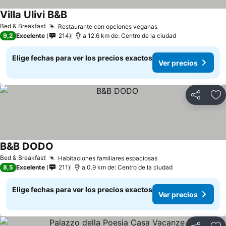
Villa Ulivi B&B
Bed & Breakfast
Restaurante con opciones veganas
9,2
Excelente
214
a 12.6 km de: Centro de la ciudad
Elige fechas para ver los precios exactos
Ver precios
Compartir
Ag
B&B DODO
Bed & Breakfast
Habitaciones familiares espaciosas
8,5
Excelente
211
a 0.9 km de: Centro de la ciudad
Elige fechas para ver los precios exactos
Ver precios