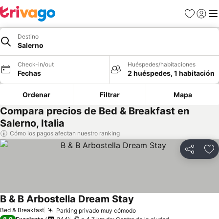
Favoritos
Iniciar 
Me
Destino
Salerno
Check-in/out
Huéspedes/habitaciones
Fechas
2 huéspedes, 1 habitación
Ordenar
Filtrar
Mapa
Compara precios de Bed & Breakfast en
Salerno, Italia
Cómo los pagos afectan nuestro ranking
Compartir
Ag
B & B Arbostella Dream Stay
Bed & Breakfast
Parking privado muy cómodo