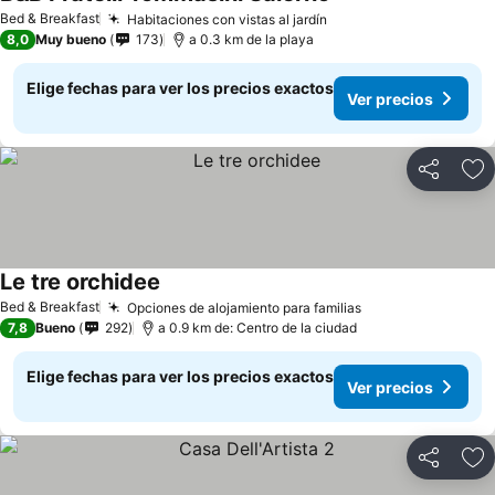
Bed & Breakfast
Habitaciones con vistas al jardín
8,0
Muy bueno
173
a 0.3 km de la playa
Elige fechas para ver los precios exactos
Ver precios
Compartir
Ag
Le tre orchidee
Bed & Breakfast
Opciones de alojamiento para familias
7,8
Bueno
292
a 0.9 km de: Centro de la ciudad
Elige fechas para ver los precios exactos
Ver precios
Compartir
Ag