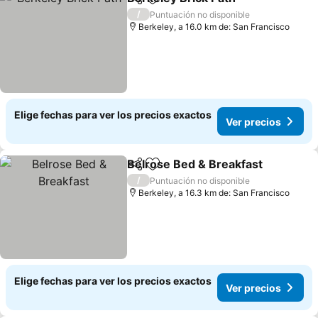
Compartir
Agregar a favoritos
Ver pr
/
Puntuación no disponible
Berkeley, a 16.0 km de: San Francisco
Elige fechas para ver los precios exactos
Ver precios
Belrose Bed & Breakfast
Compartir
Agregar a favoritos
V
/
Puntuación no disponible
Berkeley, a 16.3 km de: San Francisco
Elige fechas para ver los precios exactos
Ver precios