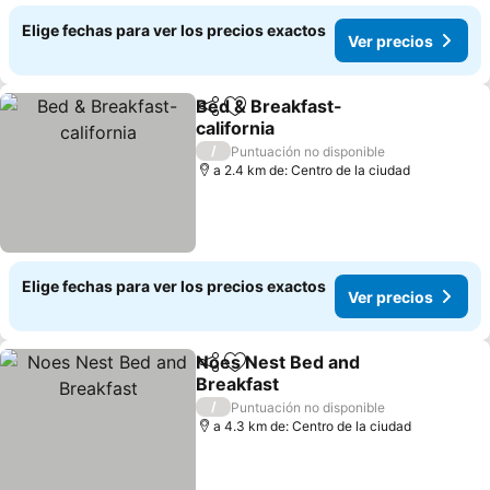
Elige fechas para ver los precios exactos
Ver precios
Bed & Breakfast-
Compartir
Agregar a favoritos
california
Ver precios
/
Puntuación no disponible
a 2.4 km de: Centro de la ciudad
Elige fechas para ver los precios exactos
Ver precios
Noes Nest Bed and
Compartir
Agregar a favoritos
Breakfast
Ver precios
/
Puntuación no disponible
a 4.3 km de: Centro de la ciudad