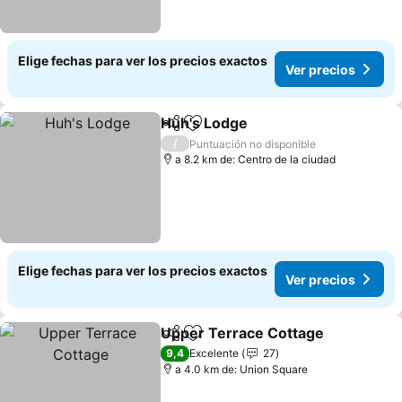
Elige fechas para ver los precios exactos
Ver precios
Huh's Lodge
Compartir
Agregar a favoritos
Ver precios
/
Puntuación no disponible
a 8.2 km de: Centro de la ciudad
Elige fechas para ver los precios exactos
Ver precios
Upper Terrace Cottage
Compartir
Agregar a favoritos
Ver
9,4
Excelente
27
a 4.0 km de: Union Square