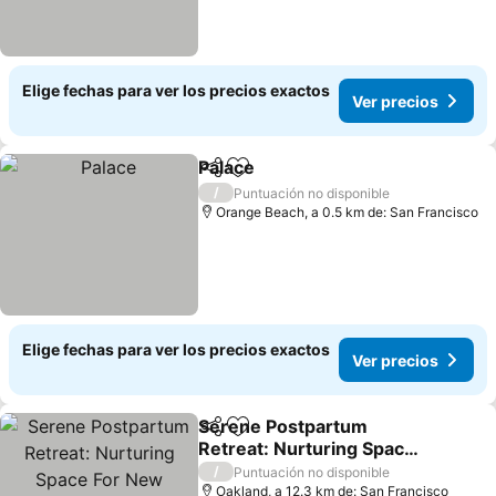
Elige fechas para ver los precios exactos
Ver precios
Palace
Compartir
Agregar a favoritos
Ver precios
/
Puntuación no disponible
Orange Beach, a 0.5 km de: San Francisco
Elige fechas para ver los precios exactos
Ver precios
Serene Postpartum
Compartir
Agregar a favoritos
Retreat: Nurturing Space
For New Mothers Hosted
Ver precios
/
Puntuación no disponible
By Qccs
Oakland, a 12.3 km de: San Francisco