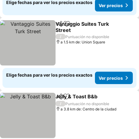
Elige fechas para ver los precios exactos
Ver precios
Vantaggio Suites Turk
Compartir
Agregar a favoritos
Street
Ver precios
/
Puntuación no disponible
a 1.5 km de: Union Square
Elige fechas para ver los precios exactos
Ver precios
Jelly & Toast B&b
Compartir
Agregar a favoritos
Ver preci
/
Puntuación no disponible
a 3.8 km de: Centro de la ciudad