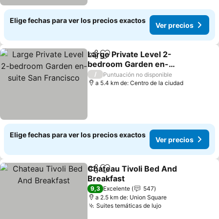
Elige fechas para ver los precios exactos
Ver precios
Large Private Level 2-
Compartir
Agregar a favoritos
bedroom Garden en-
suite San Francisco
Ver precios
/
Puntuación no disponible
a 5.4 km de: Centro de la ciudad
Elige fechas para ver los precios exactos
Ver precios
Chateau Tivoli Bed And
Compartir
Agregar a favoritos
Breakfast
Ver precios
9,3
Excelente
547
a 2.5 km de: Union Square
Suites temáticas de lujo
Ver precios