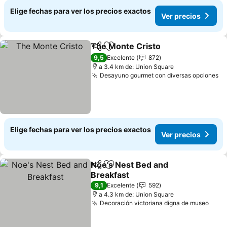
Elige fechas para ver los precios exactos
Ver precios
The Monte Cristo
Compartir
Agregar a favoritos
Ver prec
9,5
Excelente
872
a 3.4 km de: Union Square
Desayuno gourmet con diversas opciones
Ve
Elige fechas para ver los precios exactos
Ver precios
Noe's Nest Bed and
Compartir
Agregar a favoritos
Breakfast
Ver precios
9,1
Excelente
592
a 4.3 km de: Union Square
Decoración victoriana digna de museo
Ver 