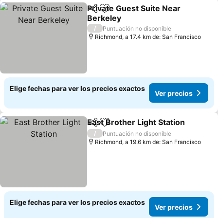
Private Guest Suite Near
Compartir
Agregar a favoritos
Berkeley
Ver precios
/
Puntuación no disponible
Richmond, a 17.4 km de: San Francisco
Elige fechas para ver los precios exactos
Ver precios
East Brother Light Station
Compartir
Agregar a favoritos
/
Puntuación no disponible
Richmond, a 19.6 km de: San Francisco
Elige fechas para ver los precios exactos
Ver precios