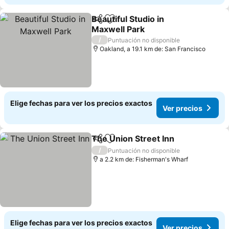
Beautiful Studio in
Compartir
Agregar a favoritos
Maxwell Park
Ver precios
/
Puntuación no disponible
Oakland, a 19.1 km de: San Francisco
Elige fechas para ver los precios exactos
Ver precios
The Union Street Inn
Compartir
Agregar a favoritos
Ver p
/
Puntuación no disponible
a 2.2 km de: Fisherman's Wharf
Elige fechas para ver los precios exactos
Ver precios