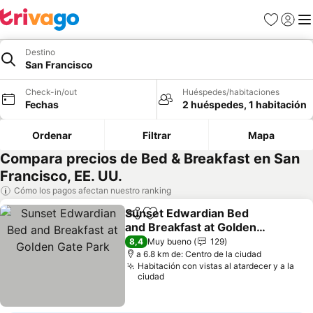
Favoritos
Iniciar 
Me
Destino
San Francisco
Check-in/out
Huéspedes/habitaciones
Fechas
2 huéspedes, 1 habitación
Ordenar
Filtrar
Mapa
Compara precios de Bed & Breakfast en San
Francisco, EE. UU.
Cómo los pagos afectan nuestro ranking
Sunset Edwardian Bed
Compartir
Agregar a favoritos
and Breakfast at Golden
Gate Park
Ver precios
8,4
Muy bueno
129
a 6.8 km de: Centro de la ciudad
Habitación con vistas al atardecer y a la
ciudad