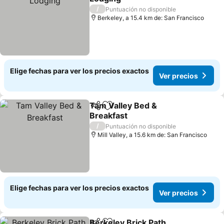
Ver precios
/
Puntuación no disponible
Berkeley, a 15.4 km de: San Francisco
Elige fechas para ver los precios exactos
Ver precios
Tam Valley Bed &
Compartir
Agregar a favoritos
Breakfast
Ver precios
/
Puntuación no disponible
Mill Valley, a 15.6 km de: San Francisco
Elige fechas para ver los precios exactos
Ver precios
Berkeley Brick Path