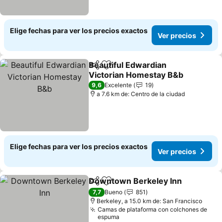
Elige fechas para ver los precios exactos
Ver precios
Beautiful Edwardian
Compartir
Agregar a favoritos
Victorian Homestay B&b
Ver precios
9,6
Excelente
19
a 7.6 km de: Centro de la ciudad
Elige fechas para ver los precios exactos
Ver precios
Downtown Berkeley Inn
Compartir
Agregar a favoritos
Ve
7,7
Bueno
851
Berkeley, a 15.0 km de: San Francisco
Camas de plataforma con colchones de
espuma