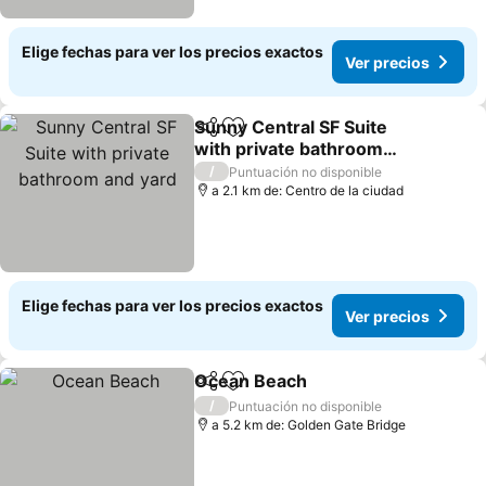
Elige fechas para ver los precios exactos
Ver precios
Sunny Central SF Suite
Compartir
Agregar a favoritos
with private bathroom
and yard
Ver precios
/
Puntuación no disponible
a 2.1 km de: Centro de la ciudad
Elige fechas para ver los precios exactos
Ver precios
Ocean Beach
Compartir
Agregar a favoritos
Ver precios
/
Puntuación no disponible
a 5.2 km de: Golden Gate Bridge