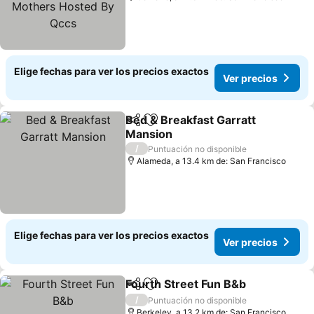
Elige fechas para ver los precios exactos
Ver precios
Bed & Breakfast Garratt
Compartir
Agregar a favoritos
Mansion
Ver precios
/
Puntuación no disponible
Alameda, a 13.4 km de: San Francisco
Elige fechas para ver los precios exactos
Ver precios
Fourth Street Fun B&b
Compartir
Agregar a favoritos
Ver 
/
Puntuación no disponible
Berkeley, a 13.2 km de: San Francisco