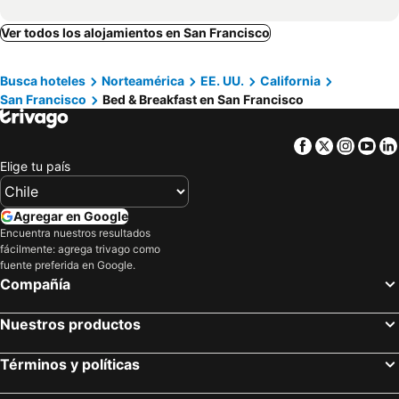
Ver todos los alojamientos en San Francisco
Busca hoteles
Norteamérica
EE. UU.
California
San Francisco
Bed & Breakfast en San Francisco
Facebook
Twitter
Insta
Yo
Elige tu país
Agregar en Google
Encuentra nuestros resultados
fácilmente: agrega trivago como
fuente preferida en Google.
Compañía
Nuestros productos
Términos y políticas