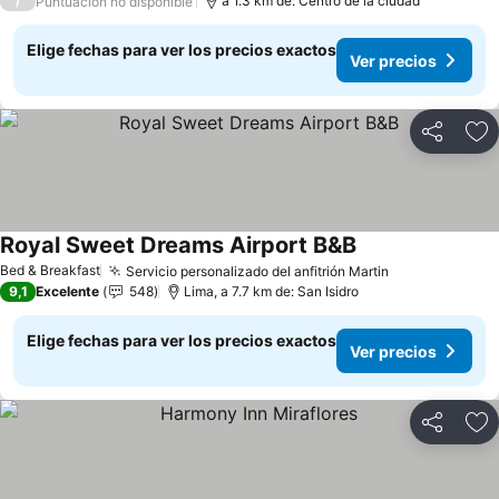
/
a 1.3 km de: Centro de la ciudad
Puntuación no disponible
Elige fechas para ver los precios exactos
Ver precios
Compartir
Ag
Royal Sweet Dreams Airport B&B
Bed & Breakfast
Servicio personalizado del anfitrión Martin
9,1
Excelente
548
Lima, a 7.7 km de: San Isidro
Elige fechas para ver los precios exactos
Ver precios
Compartir
Ag