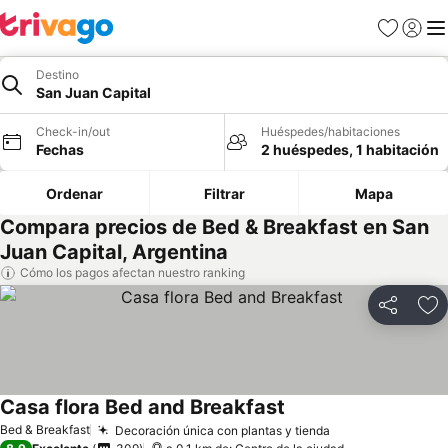
Favoritos
Iniciar 
Me
Destino
San Juan Capital
Check-in/out
Huéspedes/habitaciones
Fechas
2 huéspedes, 1 habitación
Ordenar
Filtrar
Mapa
Compara precios de Bed & Breakfast en San
Juan Capital, Argentina
Cómo los pagos afectan nuestro ranking
Compartir
Ag
Casa flora Bed and Breakfast
Bed & Breakfast
Decoración única con plantas y tienda