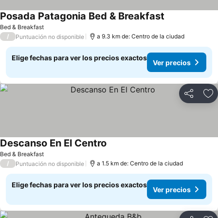
Posada Patagonia Bed & Breakfast
Bed & Breakfast
/
a 9.3 km de: Centro de la ciudad
Puntuación no disponible
Elige fechas para ver los precios exactos
Ver precios
Compartir
Ag
Descanso En El Centro
Bed & Breakfast
/
a 1.5 km de: Centro de la ciudad
Puntuación no disponible
Elige fechas para ver los precios exactos
Ver precios