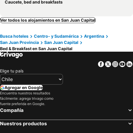
Caucete, bed and breakfasts
Ver todos los alojamientos en San Juan Capital
Busca hoteles
Centro- y Sudamérica
Argentina
San Juan Provincia
San Juan Capital
Bed & Breakfast en San Juan Capital
Facebook
Twitter
Insta
Yo
Elige tu país
Agregar en Google
Encuentra nuestros resultados
fácilmente: agrega trivago como
fuente preferida en Google.
Compañía
Nuestros productos