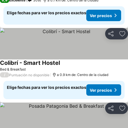
8,9
Excelente
309
a 0.1 km de: Centro de la ciudad
Elige fechas para ver los precios exactos
Ver precios
Compartir
Ag
Colibrí - Smart Hostel
Bed & Breakfast
/
a 0.9 km de: Centro de la ciudad
Puntuación no disponible
Elige fechas para ver los precios exactos
Ver precios
Compartir
Ag