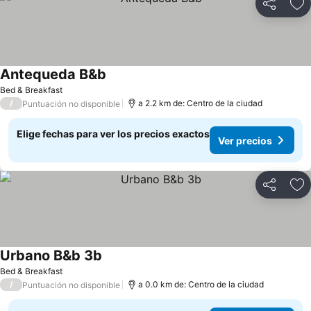
Compartir
Ag
Antequeda B&b
Bed & Breakfast
/
a 2.2 km de: Centro de la ciudad
Puntuación no disponible
Elige fechas para ver los precios exactos
Ver precios
Compartir
Ag
Urbano B&b 3b
Bed & Breakfast
/
a 0.0 km de: Centro de la ciudad
Puntuación no disponible