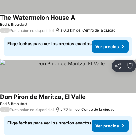
The Watermelon House A
Bed & Breakfast
/
a 0.3 km de: Centro de la ciudad
Puntuación no disponible
Elige fechas para ver los precios exactos
Ver precios
Compartir
Ag
Don Piron de Maritza, El Valle
Bed & Breakfast
/
a 7.7 km de: Centro de la ciudad
Puntuación no disponible
Elige fechas para ver los precios exactos
Ver precios