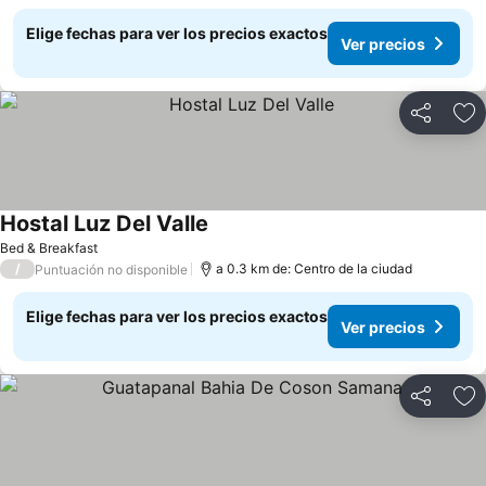
Elige fechas para ver los precios exactos
Ver precios
Compartir
Ag
Hostal Luz Del Valle
Bed & Breakfast
/
a 0.3 km de: Centro de la ciudad
Puntuación no disponible
Elige fechas para ver los precios exactos
Ver precios
Compartir
Ag