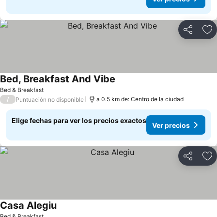
Compartir
Ag
Bed, Breakfast And Vibe
Bed & Breakfast
/
a 0.5 km de: Centro de la ciudad
Puntuación no disponible
Elige fechas para ver los precios exactos
Ver precios
Compartir
Ag
Casa Alegiu
Bed & Breakfast