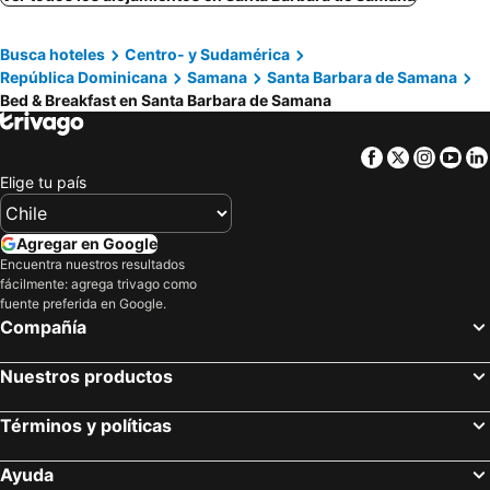
Busca hoteles
Centro- y Sudamérica
República Dominicana
Samana
Santa Barbara de Samana
Bed & Breakfast en Santa Barbara de Samana
Facebook
Twitter
Insta
Yo
Elige tu país
Agregar en Google
Encuentra nuestros resultados
fácilmente: agrega trivago como
fuente preferida en Google.
Compañía
Nuestros productos
Términos y políticas
Ayuda