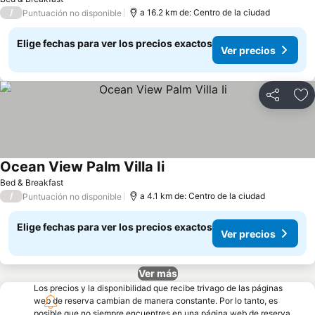
/
a 16.2 km de: Centro de la ciudad
Puntuación no disponible
Elige fechas para ver los precios exactos
Ver precios
Compartir
Ag
Ocean View Palm Villa Ii
Bed & Breakfast
/
a 4.1 km de: Centro de la ciudad
Puntuación no disponible
Elige fechas para ver los precios exactos
Ver precios
Ver más
Los precios y la disponibilidad que recibe trivago de las páginas
web de reserva cambian de manera constante. Por lo tanto, es
posible que no siempre encuentres en una página web de reserva