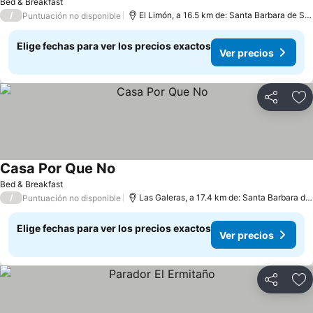
Bed & Breakfast
/
El Limón, a 16.5 km de: Santa Barbara de Samana
Puntuación no disponible
Elige fechas para ver los precios exactos
Ver precios
Compartir
Ag
Casa Por Que No
Bed & Breakfast
/
Las Galeras, a 17.4 km de: Santa Barbara de Samana
Puntuación no disponible
Elige fechas para ver los precios exactos
Ver precios
Compartir
Ag