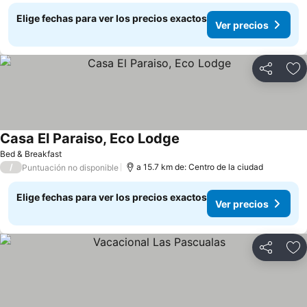
Elige fechas para ver los precios exactos
Ver precios
Compartir
Ag
Casa El Paraiso, Eco Lodge
Bed & Breakfast
/
a 15.7 km de: Centro de la ciudad
Puntuación no disponible
Elige fechas para ver los precios exactos
Ver precios
Compartir
Ag