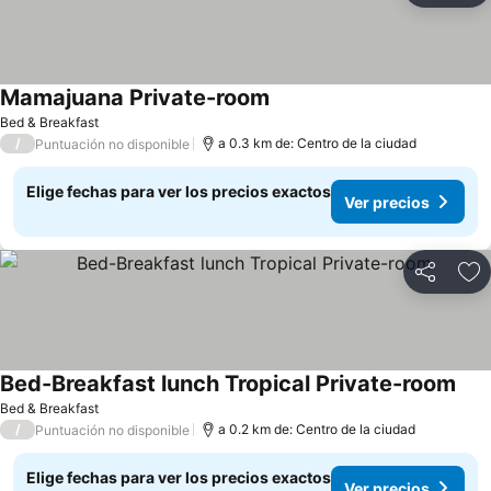
Mamajuana Private-room
Bed & Breakfast
/
a 0.3 km de: Centro de la ciudad
Puntuación no disponible
Elige fechas para ver los precios exactos
Ver precios
Compartir
Ag
Bed-Breakfast lunch Tropical Private-room
Bed & Breakfast
/
a 0.2 km de: Centro de la ciudad
Puntuación no disponible
Elige fechas para ver los precios exactos
Ver precios