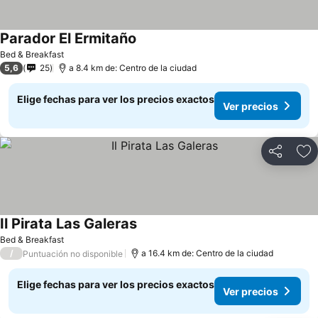
Parador El Ermitaño
Bed & Breakfast
5,6
25
a 8.4 km de: Centro de la ciudad
Elige fechas para ver los precios exactos
Ver precios
Compartir
Ag
Il Pirata Las Galeras
Bed & Breakfast
/
a 16.4 km de: Centro de la ciudad
Puntuación no disponible
Elige fechas para ver los precios exactos
Ver precios