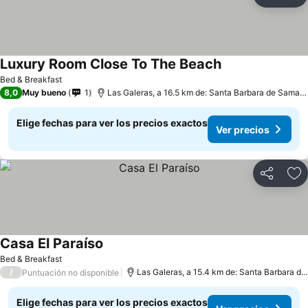
Compartir
Ag
Luxury Room Close To The Beach
Bed & Breakfast
8,0
Muy bueno
1
Las Galeras, a 16.5 km de: Santa Barbara de Samana
Elige fechas para ver los precios exactos
Ver precios
Compartir
Ag
Casa El Paraíso
Bed & Breakfast
/
Las Galeras, a 15.4 km de: Santa Barbara de Samana
Puntuación no disponible
Elige fechas para ver los precios exactos