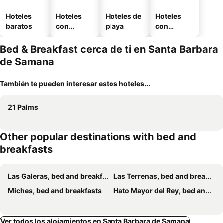
Hoteles
Hoteles
Hoteles de
Hoteles
baratos
con
playa
con
piscina
estaciona
miento
Bed & Breakfast cerca de ti en Santa Barbara
de Samana
También te pueden interesar estos hoteles...
21 Palms
Other popular destinations with bed and
breakfasts
Las Galeras, bed and breakfasts
Las Terrenas, bed and breakfasts
Miches, bed and breakfasts
Hato Mayor del Rey, bed and breakfasts
Ver todos los alojamientos en Santa Barbara de Samana