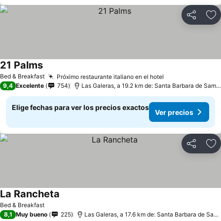
Compartir
Ag
21 Palms
Bed & Breakfast
Próximo restaurante italiano en el hotel
9,4
Excelente
754
Las Galeras, a 19.2 km de: Santa Barbara de Samana
Elige fechas para ver los precios exactos
Ver precios
Compartir
Ag
La Rancheta
Bed & Breakfast
8,1
Muy bueno
225
Las Galeras, a 17.6 km de: Santa Barbara de Samana