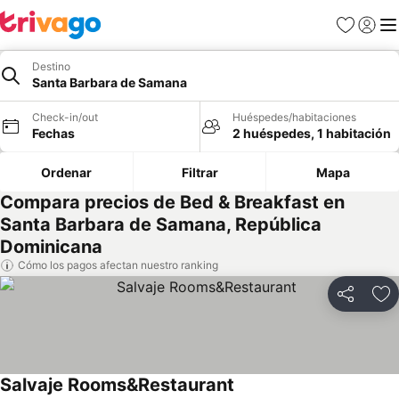
Favoritos
Iniciar 
Me
Destino
Santa Barbara de Samana
Check-in/out
Huéspedes/habitaciones
Fechas
2 huéspedes, 1 habitación
Ordenar
Filtrar
Mapa
Compara precios de Bed & Breakfast en
Santa Barbara de Samana, República
Dominicana
Cómo los pagos afectan nuestro ranking
Compartir
Ag
Salvaje Rooms&Restaurant