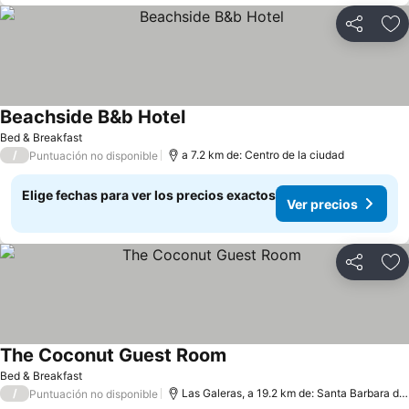
Compartir
Ag
Beachside B&b Hotel
Bed & Breakfast
/
a 7.2 km de: Centro de la ciudad
Puntuación no disponible
Elige fechas para ver los precios exactos
Ver precios
Compartir
Ag
The Coconut Guest Room
Bed & Breakfast
/
Las Galeras, a 19.2 km de: Santa Barbara de Samana
Puntuación no disponible