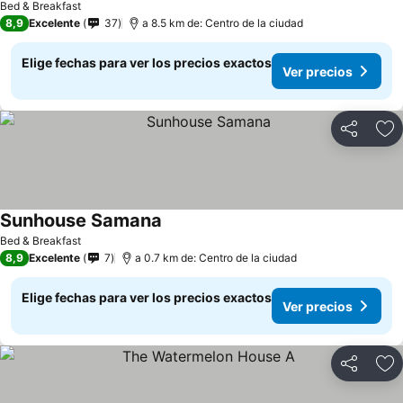
Bed & Breakfast
8,9
Excelente
37
a 8.5 km de: Centro de la ciudad
Elige fechas para ver los precios exactos
Ver precios
Compartir
Ag
Sunhouse Samana
Bed & Breakfast
8,9
Excelente
7
a 0.7 km de: Centro de la ciudad
Elige fechas para ver los precios exactos
Ver precios
Compartir
Ag