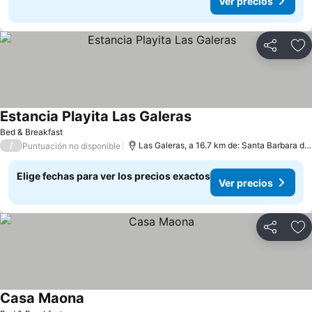
Ver precios
Compartir
Ag
Estancia Playita Las Galeras
Bed & Breakfast
/
Las Galeras, a 16.7 km de: Santa Barbara de Samana
Puntuación no disponible
Elige fechas para ver los precios exactos
Ver precios
Compartir
Ag
Casa Maona