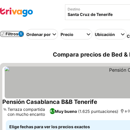
Destino
Filtros
1
Ordenar por
Precio
Ubicación
C
Compara precios de Bed & 
Pensión Casablanca B&B Tenerife
Ver precios
Terraza compartida
Muy bueno
(1.625 puntuaciones)
8,1
a 0
con mucho encanto
Ver precios
Elige fechas para ver los precios exactos