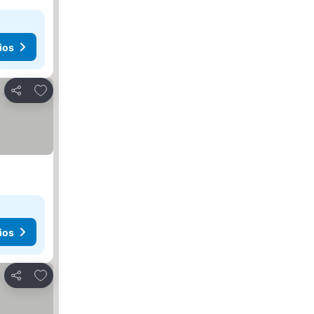
ios
Agregar a favoritos
Compartir
ios
Agregar a favoritos
Compartir