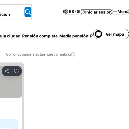
ES · $
Menú
Iniciar sesión
ación
Ver mapa
e la ciudad
Pensión completa
Media pensión
Piscina
Desayuno i
Cómo los pagos afectan nuestro ranking
Agregar a favoritos
Compartir