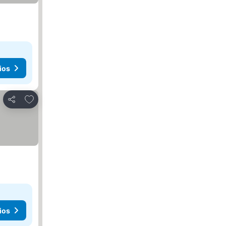
ios
Agregar a favoritos
Compartir
ios