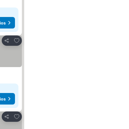
ios
Agregar a favoritos
Compartir
ios
Agregar a favoritos
Compartir