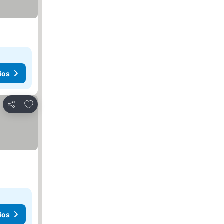
ios
Agregar a favoritos
Compartir
ios