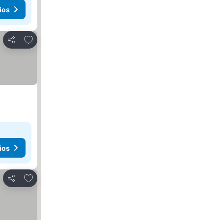
ios
Agregar a favoritos
Compartir
ios
Agregar a favoritos
Compartir