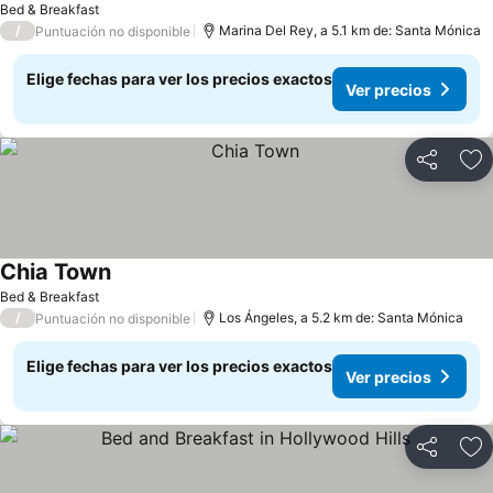
Bed & Breakfast
/
Marina Del Rey, a 5.1 km de: Santa Mónica
Puntuación no disponible
Elige fechas para ver los precios exactos
Ver precios
Compartir
Ag
Chia Town
Bed & Breakfast
/
Los Ángeles, a 5.2 km de: Santa Mónica
Puntuación no disponible
Elige fechas para ver los precios exactos
Ver precios
Compartir
Ag