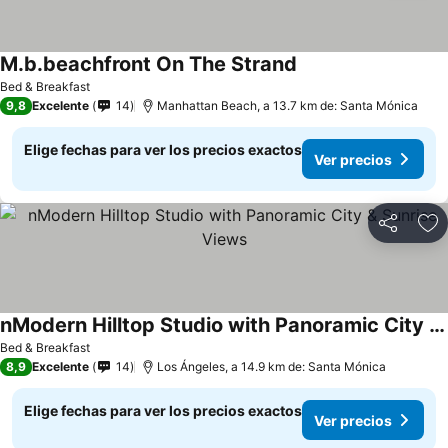
M.b.beachfront On The Strand
Bed & Breakfast
9,8
Excelente
14
Manhattan Beach, a 13.7 km de: Santa Mónica
Elige fechas para ver los precios exactos
Ver precios
Compartir
Ag
nModern Hilltop Studio with Panoramic City & Sunrise Views
Bed & Breakfast
8,9
Excelente
14
Los Ángeles, a 14.9 km de: Santa Mónica
Elige fechas para ver los precios exactos
Ver precios