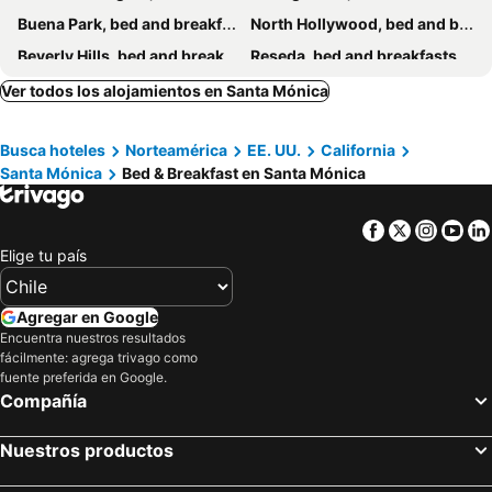
Buena Park, bed and breakfasts
North Hollywood, bed and breakfasts
Beverly Hills, bed and breakfasts
Reseda, bed and breakfasts
Norwalk, bed and breakfasts
La Cañada Flintridge, bed and breakfasts
Ver todos los alojamientos en Santa Mónica
Rosemead, bed and breakfasts
Lomita, bed and breakfasts
Busca hoteles
Norteamérica
EE. UU.
California
Rancho Palos Verdes, bed and breakfasts
Tarzana, bed and breakfasts
Santa Mónica
Bed & Breakfast en Santa Mónica
Inglewood, bed and breakfasts
Facebook
Twitter
Insta
Yo
Elige tu país
Agregar en Google
Encuentra nuestros resultados
fácilmente: agrega trivago como
fuente preferida en Google.
Compañía
Nuestros productos