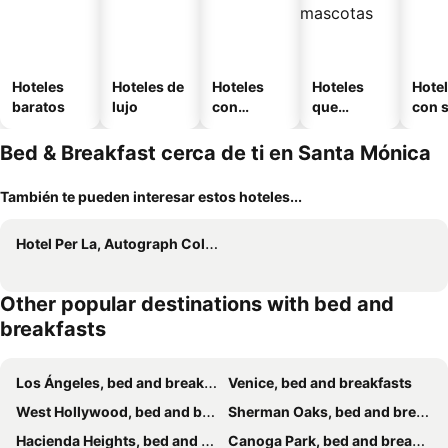
Hoteles
Hoteles de
Hoteles
Hoteles
Hote
baratos
lujo
con
que
con 
piscina
aceptan
mascotas
Bed & Breakfast cerca de ti en Santa Mónica
También te pueden interesar estos hoteles...
Hotel Per La, Autograph Collection
Other popular destinations with bed and
breakfasts
Los Ángeles, bed and breakfasts
Venice, bed and breakfasts
West Hollywood, bed and breakfasts
Sherman Oaks, bed and breakfasts
Hacienda Heights, bed and breakfasts
Canoga Park, bed and breakfasts