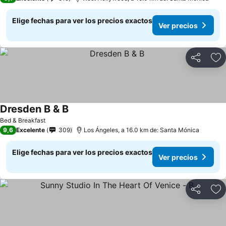
Elige fechas para ver los precios exactos
Ver precios
Compartir
Ag
Dresden B & B
Bed & Breakfast
9,6
Excelente
309
Los Ángeles, a 16.0 km de: Santa Mónica
Elige fechas para ver los precios exactos
Ver precios
Compartir
Ag