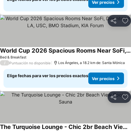
Ver precios
Compartir
Ag
World Cup 2026 Spacious Rooms Near SoFi, Downtown LA, USC, BMO Stadium, KIA Forum
Bed & Breakfast
/
Los Ángeles, a 18.2 km de: Santa Mónica
Puntuación no disponible
Elige fechas para ver los precios exactos
Ver precios
Compartir
Ag
The Turquoise Lounge - Chic 2br Beach View Pool, Sauna