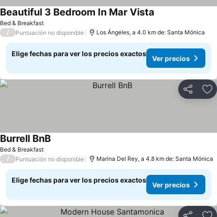
Beautiful 3 Bedroom In Mar Vista
Bed & Breakfast
/
Los Ángeles, a 4.0 km de: Santa Mónica
Puntuación no disponible
Elige fechas para ver los precios exactos
Ver precios
Compartir
Ag
Burrell BnB
Bed & Breakfast
/
Marina Del Rey, a 4.8 km de: Santa Mónica
Puntuación no disponible
Elige fechas para ver los precios exactos
Ver precios