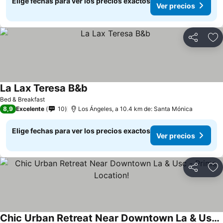
Elige fechas para ver los precios exactos
Ver precios
Compartir
Ag
La Lax Teresa B&b
Bed & Breakfast
8,9
Excelente
10
Los Ángeles, a 10.4 km de: Santa Mónica
Elige fechas para ver los precios exactos
Ver precios
Compartir
Ag
Chic Urban Retreat Near Downtown La & Usc - Prime Location!