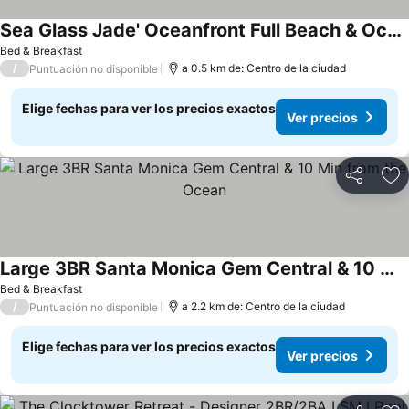
Sea Glass Jade' Oceanfront Full Beach & Ocean View Premium location 1BR 1BA
Bed & Breakfast
/
a 0.5 km de: Centro de la ciudad
Puntuación no disponible
Elige fechas para ver los precios exactos
Ver precios
Compartir
Ag
Large 3BR Santa Monica Gem Central & 10 Min from the Ocean
Bed & Breakfast
/
a 2.2 km de: Centro de la ciudad
Puntuación no disponible
Elige fechas para ver los precios exactos
Ver precios