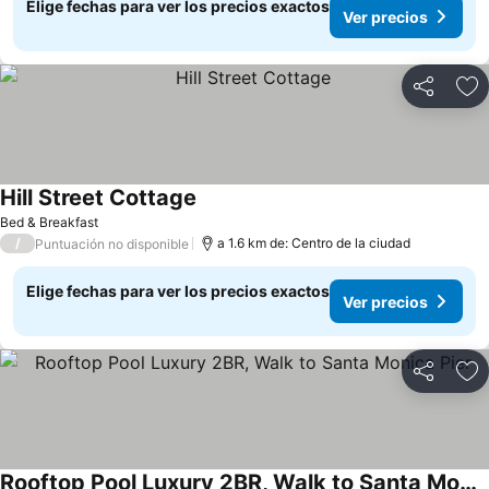
Elige fechas para ver los precios exactos
Ver precios
Compartir
Ag
Hill Street Cottage
Bed & Breakfast
/
a 1.6 km de: Centro de la ciudad
Puntuación no disponible
Elige fechas para ver los precios exactos
Ver precios
Compartir
Ag
Rooftop Pool Luxury 2BR, Walk to Santa Monica Pier