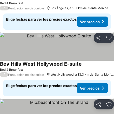
Bed & Breakfast
/
Los Ángeles, a 18.1 km de: Santa Mónica
Puntuación no disponible
Elige fechas para ver los precios exactos
Ver precios
Compartir
Ag
Bev Hills West Hollywood E-suite
Bed & Breakfast
/
West Hollywood, a 13.3 km de: Santa Mónica
Puntuación no disponible
Elige fechas para ver los precios exactos
Ver precios
Compartir
Ag