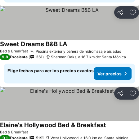
Compartir
Ag
Sweet Dreams B&B LA
Bed & Breakfast
Piscina exterior y bañera de hidromasaje aisladas
9,8
Excelente
361
Sherman Oaks, a 16.7 km de: Santa Mónica
Elige fechas para ver los precios exactos
Ver precios
Compartir
Ag
Elaine's Hollywood Bed & Breakfast
Bed & Breakfast
9,1
Excelente
519
West Hollywood, a 16.0 km de: Santa Mónica