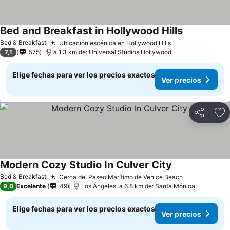
Bed and Breakfast in Hollywood Hills
Bed & Breakfast
Ubicación escénica en Hollywood Hills
7,1
575
a 1.3 km de: Universal Studios Hollywood
Elige fechas para ver los precios exactos
Ver precios
Compartir
Ag
Modern Cozy Studio In Culver City
Bed & Breakfast
Cerca del Paseo Marítimo de Venice Beach
9,0
Excelente
49
Los Ángeles, a 6.8 km de: Santa Mónica
Elige fechas para ver los precios exactos
Ver precios