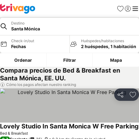
Favoritos
Iniciar 
Me
Destino
Santa Mónica
Check-in/out
Huéspedes/habitaciones
Fechas
2 huéspedes, 1 habitación
Ordenar
Filtrar
Mapa
Compara precios de Bed & Breakfast en
Santa Mónica, EE. UU.
Cómo los pagos afectan nuestro ranking
Compartir
Ag
Lovely Studio In Santa Monica W Free Parking
Bed & Breakfast