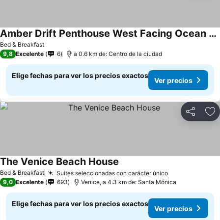
Amber Drift Penthouse West Facing Ocean View Rooftop BBQ, Fire pit
Bed & Breakfast
9,8
Excelente
6
a 0.6 km de: Centro de la ciudad
Elige fechas para ver los precios exactos
Ver precios
Compartir
Ag
The Venice Beach House
Bed & Breakfast
Suites seleccionadas con carácter único
9,0
Excelente
693
Venice, a 4.3 km de: Santa Mónica
Elige fechas para ver los precios exactos
Ver precios