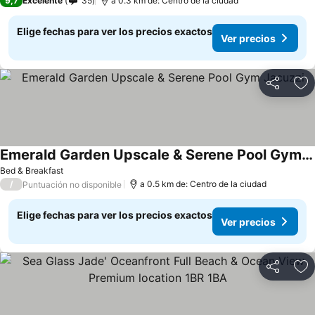
9,7
Excelente
35
a 0.3 km de: Centro de la ciudad
Elige fechas para ver los precios exactos
Ver precios
Compartir
Ag
Emerald Garden Upscale & Serene Pool Gym Jacuzzi
Bed & Breakfast
/
a 0.5 km de: Centro de la ciudad
Puntuación no disponible
Elige fechas para ver los precios exactos
Ver precios
Compartir
Ag