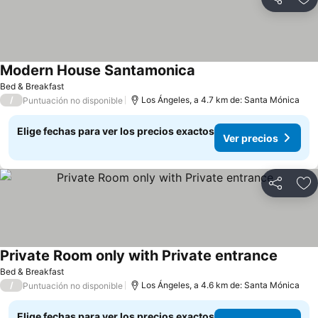
Compartir
Ag
Modern House Santamonica
Bed & Breakfast
/
Los Ángeles, a 4.7 km de: Santa Mónica
Puntuación no disponible
Elige fechas para ver los precios exactos
Ver precios
Compartir
Ag
Private Room only with Private entrance
Bed & Breakfast
/
Los Ángeles, a 4.6 km de: Santa Mónica
Puntuación no disponible
Elige fechas para ver los precios exactos