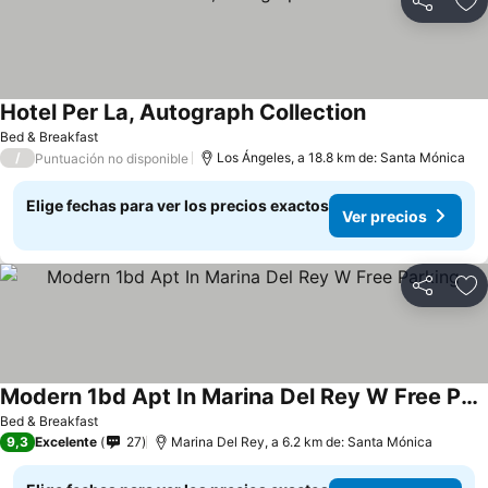
Compartir
Ag
Hotel Per La, Autograph Collection
Bed & Breakfast
/
Los Ángeles, a 18.8 km de: Santa Mónica
Puntuación no disponible
Elige fechas para ver los precios exactos
Ver precios
Compartir
Ag
Modern 1bd Apt In Marina Del Rey W Free Parking
Bed & Breakfast
9,3
Excelente
27
Marina Del Rey, a 6.2 km de: Santa Mónica