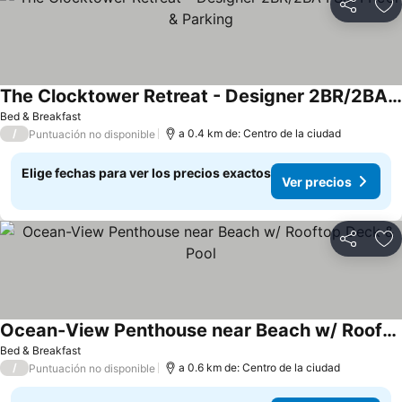
Compartir
Ag
The Clocktower Retreat - Designer 2BR/2BA I SM I Pool & Parking
Bed & Breakfast
/
a 0.4 km de: Centro de la ciudad
Puntuación no disponible
Elige fechas para ver los precios exactos
Ver precios
Compartir
Ag
Ocean-View Penthouse near Beach w/ Rooftop Deck & Pool
Bed & Breakfast
/
a 0.6 km de: Centro de la ciudad
Puntuación no disponible