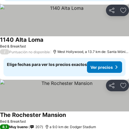
Compartir
Ag
1140 Alta Loma
Bed & Breakfast
/
West Hollywood, a 13.7 km de: Santa Mónica
Puntuación no disponible
Elige fechas para ver los precios exactos
Ver precios
Compartir
Ag
The Rochester Mansion
Bed & Breakfast
8,1
Muy bueno
207
a 9.0 km de: Dodger Stadium