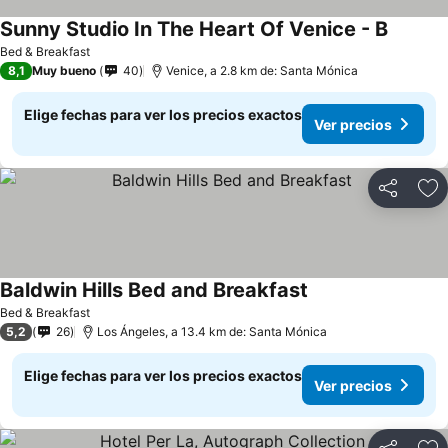
Sunny Studio In The Heart Of Venice - B
Bed & Breakfast
8,1
Muy bueno
40
Venice, a 2.8 km de: Santa Mónica
Elige fechas para ver los precios exactos
Ver precios
Compartir
Ag
Baldwin Hills Bed and Breakfast
Bed & Breakfast
5,2
26
Los Ángeles, a 13.4 km de: Santa Mónica
Elige fechas para ver los precios exactos
Ver precios