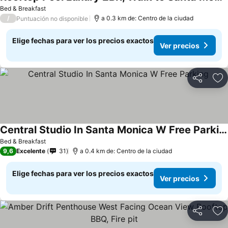
Bed & Breakfast
/
a 0.3 km de: Centro de la ciudad
Puntuación no disponible
Elige fechas para ver los precios exactos
Ver precios
Compartir
Ag
Central Studio In Santa Monica W Free Parking
Bed & Breakfast
9,6
Excelente
31
a 0.4 km de: Centro de la ciudad
Elige fechas para ver los precios exactos
Ver precios
Compartir
Ag