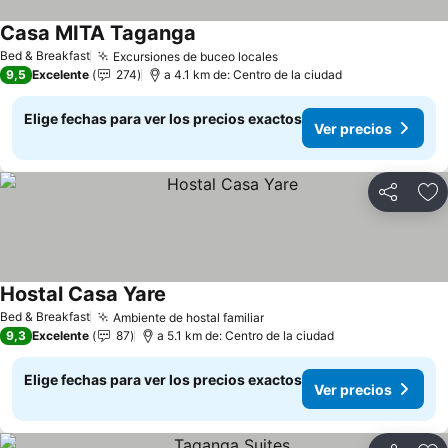
Casa MITA Taganga
Bed & Breakfast
Excursiones de buceo locales
9,5
Excelente
274
a 4.1 km de: Centro de la ciudad
Elige fechas para ver los precios exactos
Ver precios
Compartir
Ag
Hostal Casa Yare
Bed & Breakfast
Ambiente de hostal familiar
9,3
Excelente
87
a 5.1 km de: Centro de la ciudad
Elige fechas para ver los precios exactos
Ver precios