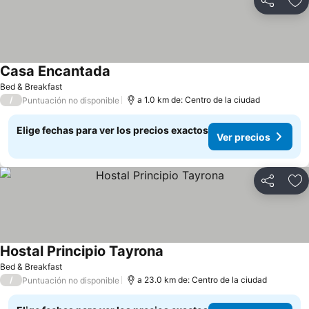
Compartir
Ag
Casa Encantada
Bed & Breakfast
/
a 1.0 km de: Centro de la ciudad
Puntuación no disponible
Elige fechas para ver los precios exactos
Ver precios
Compartir
Ag
Hostal Principio Tayrona
Bed & Breakfast
/
a 23.0 km de: Centro de la ciudad
Puntuación no disponible