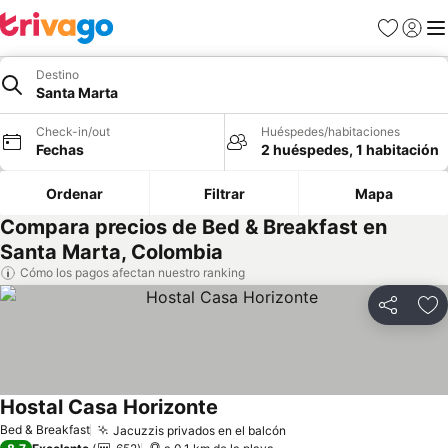
Favoritos
Iniciar 
Me
Destino
Santa Marta
Check-in/out
Huéspedes/habitaciones
Fechas
2 huéspedes, 1 habitación
Ordenar
Filtrar
Mapa
Compara precios de Bed & Breakfast en
Santa Marta, Colombia
Cómo los pagos afectan nuestro ranking
Compartir
Ag
Hostal Casa Horizonte
Bed & Breakfast
Jacuzzis privados en el balcón