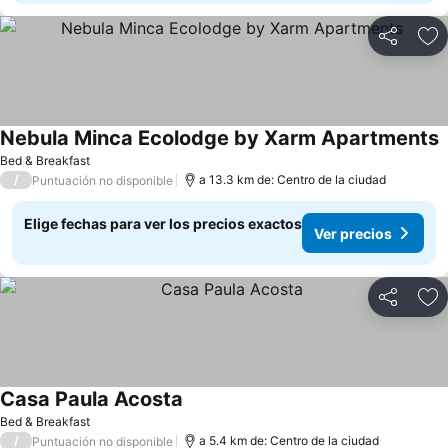
Compartir
Ag
Nebula Minca Ecolodge by Xarm Apartments
Bed & Breakfast
/
a 13.3 km de: Centro de la ciudad
Puntuación no disponible
Elige fechas para ver los precios exactos
Ver precios
Compartir
Ag
Casa Paula Acosta
Bed & Breakfast
/
a 5.4 km de: Centro de la ciudad
Puntuación no disponible