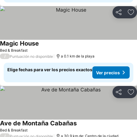
Compartir
Ag
Magic House
Bed & Breakfast
/
a 0.1 km de la playa
Puntuación no disponible
Elige fechas para ver los precios exactos
Ver precios
Compartir
Ag
Ave de Montaña Cabañas
Bed & Breakfast
/
a 30.9 km de: Centro de la ciudad
Puntuación no disponible