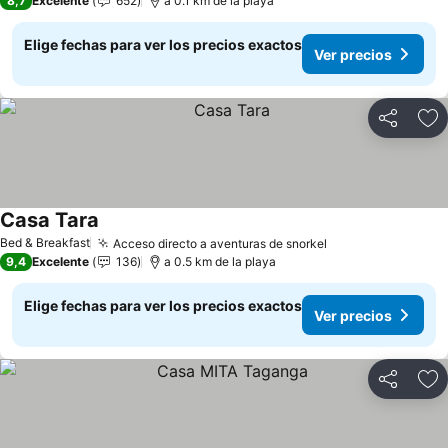
8,7
Excelente
652
a 0.1 km de la playa
Elige fechas para ver los precios exactos
Ver precios
Compartir
Ag
Casa Tara
Bed & Breakfast
Acceso directo a aventuras de snorkel
9,4
Excelente
136
a 0.5 km de la playa
Elige fechas para ver los precios exactos
Ver precios
Compartir
Ag