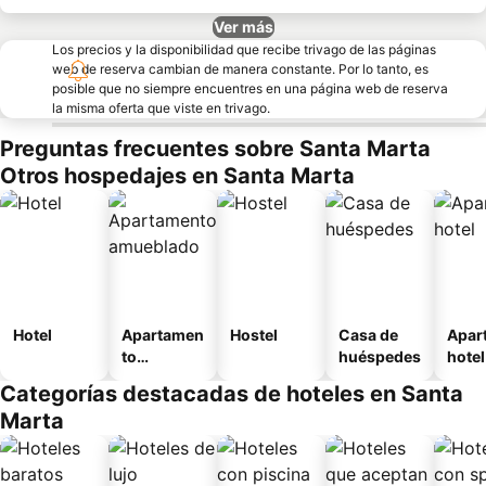
Ver más
Los precios y la disponibilidad que recibe trivago de las páginas
web de reserva cambian de manera constante. Por lo tanto, es
posible que no siempre encuentres en una página web de reserva
la misma oferta que viste en trivago.
Preguntas frecuentes sobre Santa Marta
Otros hospedajes en Santa Marta
Hotel
Apartamen
Hostel
Casa de
Apar
to
huéspedes
hotel
amueblad
Categorías destacadas de hoteles en Santa
o
Marta