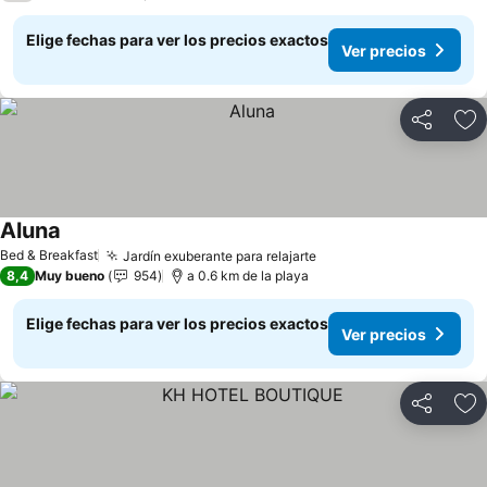
Elige fechas para ver los precios exactos
Ver precios
Compartir
Ag
Aluna
Bed & Breakfast
Jardín exuberante para relajarte
8,4
Muy bueno
954
a 0.6 km de la playa
Elige fechas para ver los precios exactos
Ver precios
Compartir
Ag