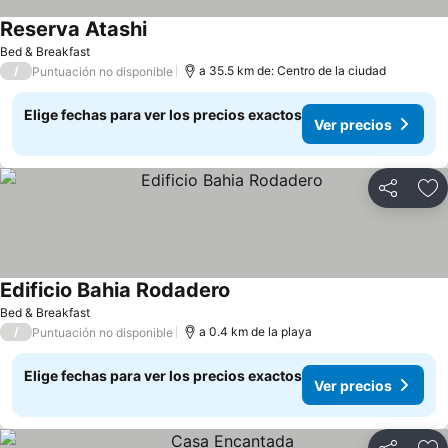
Reserva Atashi
Bed & Breakfast
/
a 35.5 km de: Centro de la ciudad
Puntuación no disponible
Elige fechas para ver los precios exactos
Ver precios
Compartir
Ag
Edificio Bahia Rodadero
Bed & Breakfast
/
a 0.4 km de la playa
Puntuación no disponible
Elige fechas para ver los precios exactos
Ver precios