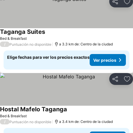
Compartir
Ag
Taganga Suites
Bed & Breakfast
/
a 3.3 km de: Centro de la ciudad
Puntuación no disponible
Elige fechas para ver los precios exactos
Ver precios
Compartir
Ag
Hostal Mafelo Taganga
Bed & Breakfast
/
a 3.4 km de: Centro de la ciudad
Puntuación no disponible