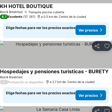
KH HOTEL BOUTIQUE
Bed & Breakfast
Tranquila piscina cubierta
8,7
Excelente
267
a 0.5 km de: Centro de la ciudad
Elige fechas para ver los precios exactos
Ver precios
Compartir
Ag
Hospedajes y pensiones turisticas - BURETY
Bed & Breakfast
/
a 2.7 km de: Centro de la ciudad
Puntuación no disponible
Elige fechas para ver los precios exactos
Ver precios