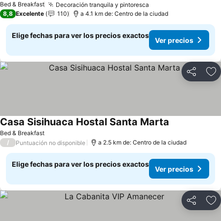
Bed & Breakfast
Decoración tranquila y pintoresca
8,8
Excelente
110
a 4.1 km de: Centro de la ciudad
Elige fechas para ver los precios exactos
Ver precios
Compartir
Ag
Casa Sisihuaca Hostal Santa Marta
Bed & Breakfast
/
a 2.5 km de: Centro de la ciudad
Puntuación no disponible
Elige fechas para ver los precios exactos
Ver precios
Compartir
Ag