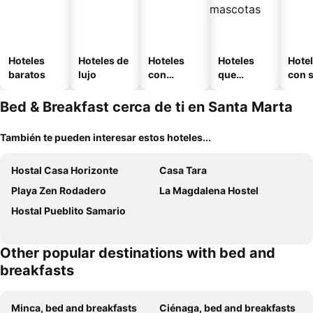
Hoteles
Hoteles de
Hoteles
Hoteles
Hote
baratos
lujo
con
que
con 
piscina
aceptan
mascotas
Bed & Breakfast cerca de ti en Santa Marta
También te pueden interesar estos hoteles...
Hostal Casa Horizonte
Casa Tara
Playa Zen Rodadero
La Magdalena Hostel
Hostal Pueblito Samario
Other popular destinations with bed and
breakfasts
Minca, bed and breakfasts
Ciénaga, bed and breakfasts