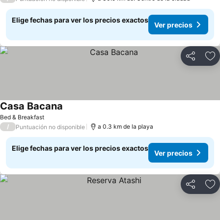
Elige fechas para ver los precios exactos
Ver precios
Compartir
Ag
Casa Bacana
Bed & Breakfast
/
a 0.3 km de la playa
Puntuación no disponible
Elige fechas para ver los precios exactos
Ver precios
Compartir
Ag