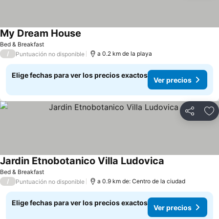
My Dream House
Bed & Breakfast
/
a 0.2 km de la playa
Puntuación no disponible
Elige fechas para ver los precios exactos
Ver precios
Compartir
Ag
Jardin Etnobotanico Villa Ludovica
Bed & Breakfast
/
a 0.9 km de: Centro de la ciudad
Puntuación no disponible
Elige fechas para ver los precios exactos
Ver precios