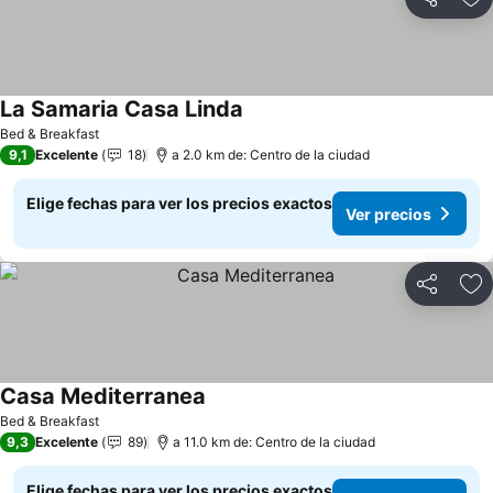
Compartir
Ag
La Samaria Casa Linda
Bed & Breakfast
9,1
Excelente
18
a 2.0 km de: Centro de la ciudad
Elige fechas para ver los precios exactos
Ver precios
Compartir
Ag
Casa Mediterranea
Bed & Breakfast
9,3
Excelente
89
a 11.0 km de: Centro de la ciudad
Elige fechas para ver los precios exactos