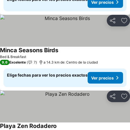
Ver precios
Compartir
Ag
Minca Seasons Birds
Bed & Breakfast
9,6
Excelente
7
a 14.3 km de: Centro de la ciudad
Elige fechas para ver los precios exactos
Ver precios
Compartir
Ag
Playa Zen Rodadero