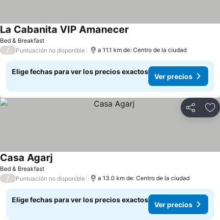
La Cabanita VIP Amanecer
Bed & Breakfast
/
a 11.1 km de: Centro de la ciudad
Puntuación no disponible
Elige fechas para ver los precios exactos
Ver precios
Compartir
Ag
Casa Agarj
Bed & Breakfast
/
a 13.0 km de: Centro de la ciudad
Puntuación no disponible
Elige fechas para ver los precios exactos
Ver precios