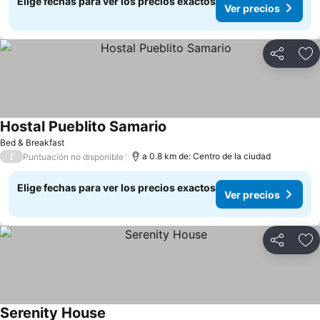
Elige fechas para ver los precios exactos
Ver precios
Compartir
Ag
Hostal Pueblito Samario
Bed & Breakfast
/
a 0.8 km de: Centro de la ciudad
Puntuación no disponible
Elige fechas para ver los precios exactos
Ver precios
Compartir
Ag
Serenity House