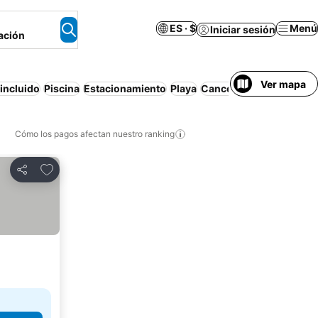
ES · $
Menú
Iniciar sesión
ación
Ver mapa
incluido
Piscina
Estacionamiento
Playa
Cancelación gratuita
Cómo los pagos afectan nuestro ranking
Agregar a favoritos
Compartir