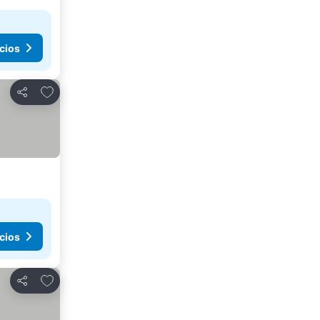
cios
Agregar a favoritos
Compartir
cios
Agregar a favoritos
Compartir