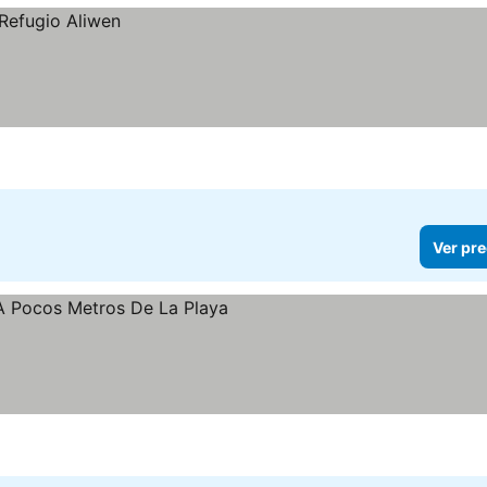
Ver pre
cios