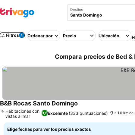
Destino
Filtros
1
Ordenar por
Precio
Ubicación
H
Compara precios de Bed & 
B&B Rocas Santo Domingo
Ver precios
Habitaciones con
Excelente
(333 puntuaciones)
9,6
a 1.0 km de:
vistas al mar
Ver precios
Elige fechas para ver los precios exactos