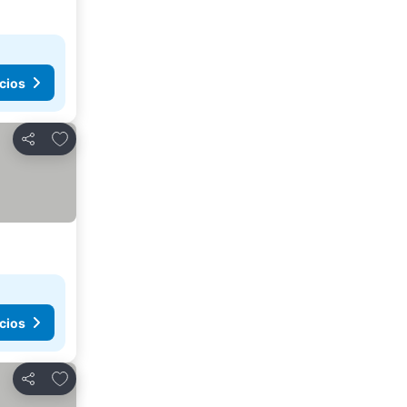
cios
Agregar a favoritos
Compartir
cios
Agregar a favoritos
Compartir