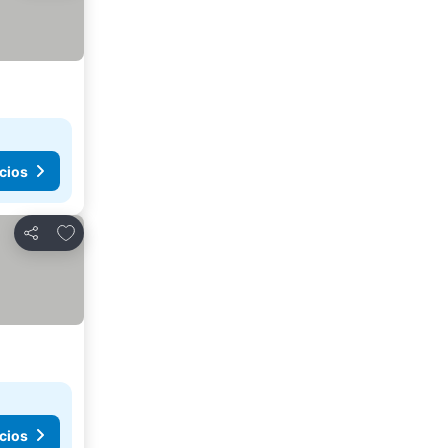
cios
Agregar a favoritos
Compartir
cios