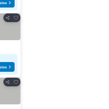
cios
Agregar a favoritos
Compartir
cios
Agregar a favoritos
Compartir