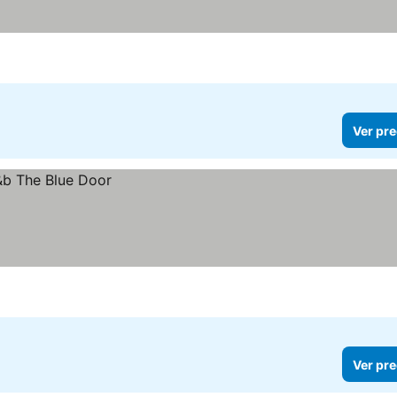
os
Ver pre
Ver pre