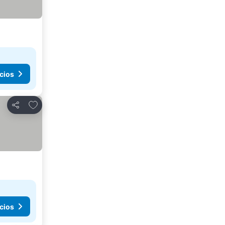
cios
Agregar a favoritos
Compartir
cios