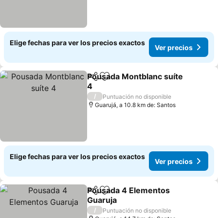
Elige fechas para ver los precios exactos
Ver precios
Pousada Montblanc suíte
Compartir
Agregar a favoritos
4
Ver precios
/
Puntuación no disponible
Guarujá, a 10.8 km de: Santos
Elige fechas para ver los precios exactos
Ver precios
Pousada 4 Elementos
Compartir
Agregar a favoritos
Guaruja
Ver precios
/
Puntuación no disponible