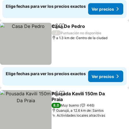
Elige fechas para ver los precios exactos
Ver precios
Casa De Pedro
Compartir
Agregar a favoritos
Ver precios
/
Puntuación no disponible
a 1.3 km de: Centro de la ciudad
Elige fechas para ver los precios exactos
Ver precios
Pousada Kavili 150m Da
Compartir
Agregar a favoritos
Praia
Ver precios
8,0
Muy bueno
446
Guarujá, a 12.6 km de: Santos
Actividades locales atractivas
Ver precio