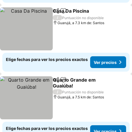
Casa Da Piscina
Compartir
Agregar a favoritos
Ver precio
/
Puntuación no disponible
Guarujá, a 7.3 km de: Santos
Elige fechas para ver los precios exactos
Ver precios
Quarto Grande em
Compartir
Agregar a favoritos
Guaiúba!
Ver precios
/
Puntuación no disponible
Guarujá, a 7.5 km de: Santos
Elige fechas para ver los precios exactos
Ver precios