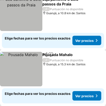
Compartir
Agregar a favoritos
passos da Praia
Ver precios
/
Puntuación no disponible
Guarujá, a 10.8 km de: Santos
Elige fechas para ver los precios exactos
Ver precios
Pousada Mahalo
Compartir
Agregar a favoritos
Ver preci
/
Puntuación no disponible
Guarujá, a 15.3 km de: Santos
Elige fechas para ver los precios exactos
Ver precios