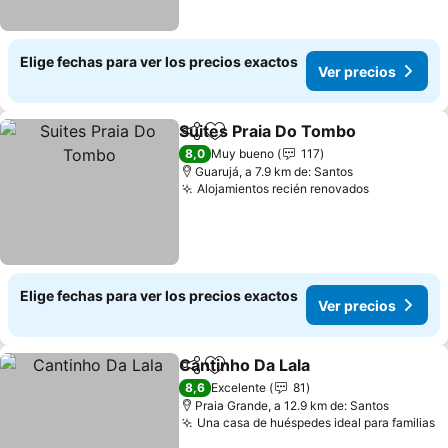
Elige fechas para ver los precios exactos
Ver precios
Suites Praia Do Tombo
Compartir
Agregar a favoritos
Ver
8,0
Muy bueno
117
Guarujá, a 7.9 km de: Santos
Alojamientos recién renovados
Ver precio
Elige fechas para ver los precios exactos
Ver precios
Cantinho Da Lala
Compartir
Agregar a favoritos
Ver preci
8,6
Excelente
81
Praia Grande, a 12.9 km de: Santos
Una casa de huéspedes ideal para familias
V