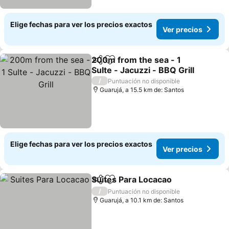
Elige fechas para ver los precios exactos
Ver precios
200m from the sea - 1
Compartir
Agregar a favoritos
SuIte - Jacuzzi - BBQ Grill
Ver precios
/
Puntuación no disponible
Guarujá, a 15.5 km de: Santos
Elige fechas para ver los precios exactos
Ver precios
Suites Para Locacao
Compartir
Agregar a favoritos
Ver pr
/
Puntuación no disponible
Guarujá, a 10.1 km de: Santos