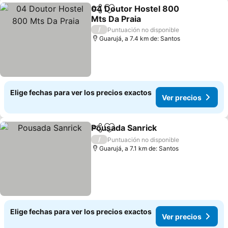
04 Doutor Hostel 800
Compartir
Agregar a favoritos
Mts Da Praia
Ver precios
/
Puntuación no disponible
Guarujá, a 7.4 km de: Santos
Elige fechas para ver los precios exactos
Ver precios
Pousada Sanrick
Compartir
Agregar a favoritos
Ver preci
/
Puntuación no disponible
Guarujá, a 7.1 km de: Santos
Elige fechas para ver los precios exactos
Ver precios