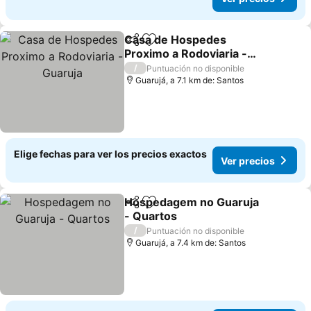
Casa de Hospedes
Compartir
Agregar a favoritos
Proximo a Rodoviaria -
Guaruja
Ver precios
/
Puntuación no disponible
Guarujá, a 7.1 km de: Santos
Elige fechas para ver los precios exactos
Ver precios
Hospedagem no Guaruja
Compartir
Agregar a favoritos
- Quartos
Ver precios
/
Puntuación no disponible
Guarujá, a 7.4 km de: Santos