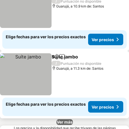
Ver precios
/
Puntuación no disponible
Guarujá, a 10.9 km de: Santos
Elige fechas para ver los precios exactos
Ver precios
Suíte jambo
Compartir
Agregar a favoritos
Ver precios
/
Puntuación no disponible
Guarujá, a 11.3 km de: Santos
Elige fechas para ver los precios exactos
Ver precios
Ver más
Los precios y la disponibilidad que recibe trivago de las páginas