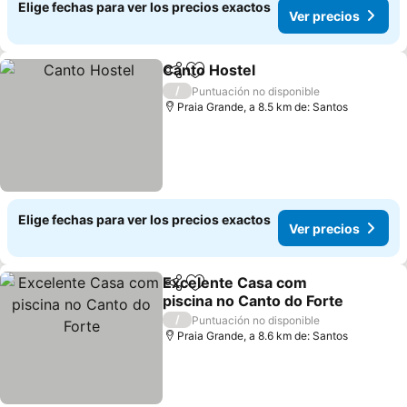
Elige fechas para ver los precios exactos
Ver precios
Canto Hostel
Compartir
Agregar a favoritos
Ver precios
/
Puntuación no disponible
Praia Grande, a 8.5 km de: Santos
Elige fechas para ver los precios exactos
Ver precios
Excelente Casa com
Compartir
Agregar a favoritos
piscina no Canto do Forte
Ver precios
/
Puntuación no disponible
Praia Grande, a 8.6 km de: Santos