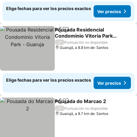
Elige fechas para ver los precios exactos
Ver precios
Pousada Residencial
Compartir
Agregar a favoritos
Condominio Vitoria Park -
Guaruja
Ver precios
/
Puntuación no disponible
Guarujá, a 8.8 km de: Santos
Elige fechas para ver los precios exactos
Ver precios
Pousada do Marcao 2
Compartir
Agregar a favoritos
Ver 
/
Puntuación no disponible
Guarujá, a 8.7 km de: Santos