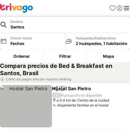
Favoritos
Iniciar 
Me
Destino
Santos
Check-in/out
Huéspedes/habitaciones
Fechas
2 huéspedes, 1 habitación
Ordenar
Filtrar
Mapa
Compara precios de Bed & Breakfast en
Santos, Brasil
Cómo los pagos afectan nuestro ranking
Hostel San Pietro
Compartir
Agregar a favoritos
Ver preci
/
Puntuación no disponible
a 0.4 km de: Centro de la ciudad
Alojamiento familiar en el hostal
Ver preci