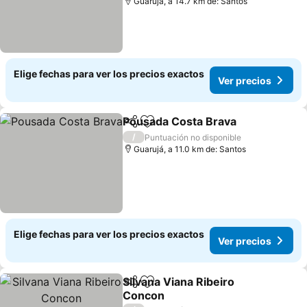
Guarujá, a 14.7 km de: Santos
Elige fechas para ver los precios exactos
Ver precios
Pousada Costa Brava
Compartir
Agregar a favoritos
Ver p
/
Puntuación no disponible
Guarujá, a 11.0 km de: Santos
Elige fechas para ver los precios exactos
Ver precios
Silvana Viana Ribeiro
Compartir
Agregar a favoritos
Concon