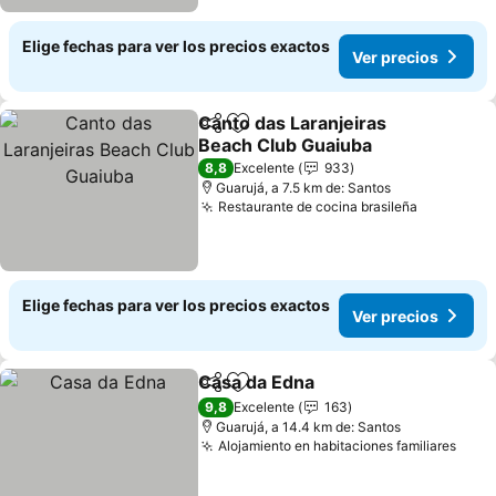
Elige fechas para ver los precios exactos
Ver precios
Canto das Laranjeiras
Compartir
Agregar a favoritos
Beach Club Guaiuba
Ver precios
8,8
Excelente
933
Guarujá, a 7.5 km de: Santos
Restaurante de cocina brasileña
Ver preci
Elige fechas para ver los precios exactos
Ver precios
Casa da Edna
Compartir
Agregar a favoritos
Ver precios
9,8
Excelente
163
Guarujá, a 14.4 km de: Santos
Alojamiento en habitaciones familiares
Ver 