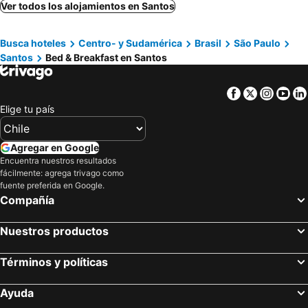
Ver todos los alojamientos en Santos
Busca hoteles
Centro- y Sudamérica
Brasil
São Paulo
Santos
Bed & Breakfast en Santos
Facebook
Twitter
Insta
Yo
Elige tu país
Agregar en Google
Encuentra nuestros resultados
fácilmente: agrega trivago como
fuente preferida en Google.
Compañía
Nuestros productos
Términos y políticas
Ayuda