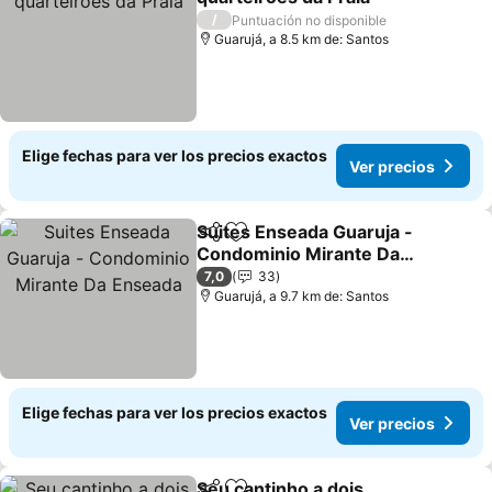
Ver precios
/
Puntuación no disponible
Guarujá, a 8.5 km de: Santos
Elige fechas para ver los precios exactos
Ver precios
Suites Enseada Guaruja -
Compartir
Agregar a favoritos
Condominio Mirante Da
Enseada
Ver precios
7,0
33
Guarujá, a 9.7 km de: Santos
Elige fechas para ver los precios exactos
Ver precios
Seu cantinho a dois