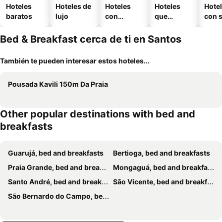
Hoteles
Hoteles de
Hoteles
Hoteles
Hote
baratos
lujo
con
que
con 
piscina
aceptan
mascotas
Bed & Breakfast cerca de ti en Santos
También te pueden interesar estos hoteles...
Pousada Kavili 150m Da Praia
Other popular destinations with bed and
breakfasts
Guarujá, bed and breakfasts
Bertioga, bed and breakfasts
Praia Grande, bed and breakfasts
Mongaguá, bed and breakfasts
Santo André, bed and breakfasts
São Vicente, bed and breakfasts
São Bernardo do Campo, bed and breakfasts