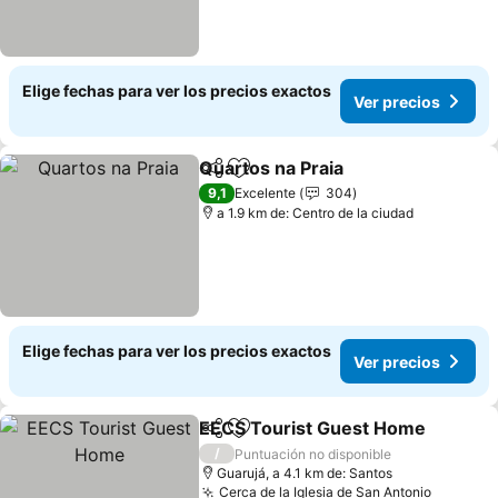
Elige fechas para ver los precios exactos
Ver precios
Quartos na Praia
Compartir
Agregar a favoritos
Ver preci
9,1
Excelente
304
a 1.9 km de: Centro de la ciudad
Elige fechas para ver los precios exactos
Ver precios
EECS Tourist Guest Home
Compartir
Agregar a favoritos
/
Puntuación no disponible
Guarujá, a 4.1 km de: Santos
Cerca de la Iglesia de San Antonio
Ver pre