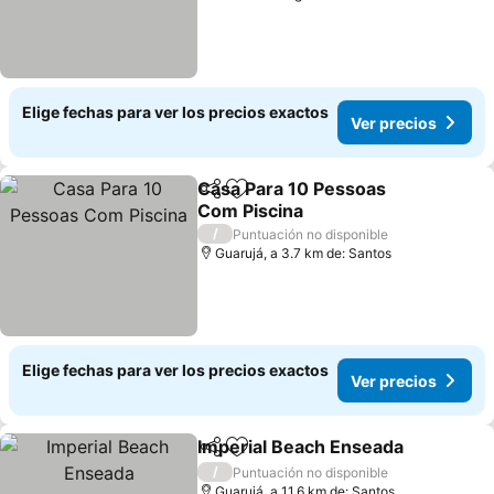
Elige fechas para ver los precios exactos
Ver precios
Casa Para 10 Pessoas
Compartir
Agregar a favoritos
Com Piscina
Ver precios
/
Puntuación no disponible
Guarujá, a 3.7 km de: Santos
Elige fechas para ver los precios exactos
Ver precios
Imperial Beach Enseada
Compartir
Agregar a favoritos
Ve
/
Puntuación no disponible
Guarujá, a 11.6 km de: Santos