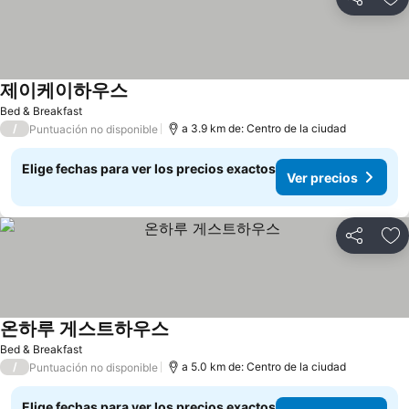
Compartir
Ag
제이케이하우스
Ver precios
Bed & Breakfast
/
a 3.9 km de: Centro de la ciudad
Puntuación no disponible
Elige fechas para ver los precios exactos
Ver precios
Compartir
Ag
온하루 게스트하우스
Ver precios
Bed & Breakfast
/
a 5.0 km de: Centro de la ciudad
Puntuación no disponible
Elige fechas para ver los precios exactos