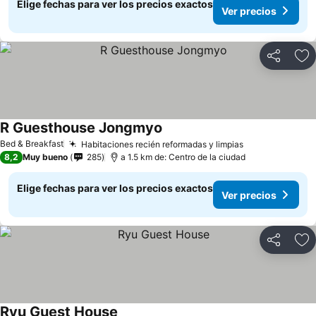
Elige fechas para ver los precios exactos
Ver precios
Compartir
Ag
R Guesthouse Jongmyo
Ver precios
Bed & Breakfast
Habitaciones recién reformadas y limpias
Ver precios
8,2
Muy bueno
285
a 1.5 km de: Centro de la ciudad
Elige fechas para ver los precios exactos
Ver precios
Compartir
Ag
Ryu Guest House