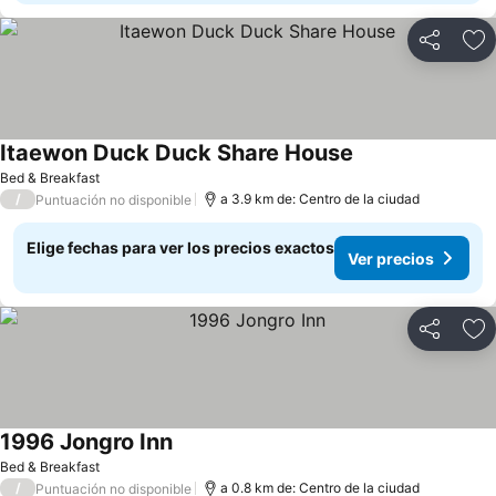
Compartir
Ag
Itaewon Duck Duck Share House
Ver precios
Bed & Breakfast
/
a 3.9 km de: Centro de la ciudad
Puntuación no disponible
Elige fechas para ver los precios exactos
Ver precios
Compartir
Ag
1996 Jongro Inn
Ver precios
Bed & Breakfast
/
a 0.8 km de: Centro de la ciudad
Puntuación no disponible