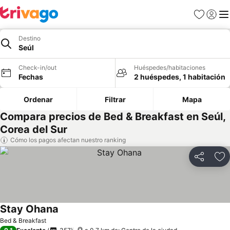
Favoritos
Iniciar 
Me
Destino
Seúl
Check-in/out
Huéspedes/habitaciones
Fechas
2 huéspedes, 1 habitación
Ordenar
Filtrar
Mapa
Compara precios de Bed & Breakfast en Seúl,
Corea del Sur
Cómo los pagos afectan nuestro ranking
Compartir
Ag
Stay Ohana
Ver precios
Bed & Breakfast