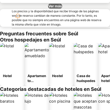
Ver más
Los precios y la disponibilidad que recibe trivago de las páginas
web de reserva cambian de manera constante. Por lo tanto, es
posible que no siempre encuentres en una página web de reserva
la misma oferta que viste en trivago.
Preguntas frecuentes sobre Seúl
Otros hospedajes en Seúl
Hotel
Apartamen
Hostel
Casa de
Apar
to
huéspedes
hotel
amueblad
Categorías destacadas de hoteles en Seúl
o