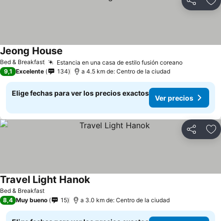
Compartir
Ag
Jeong House
Ver precios
Bed & Breakfast
Estancia en una casa de estilo fusión coreano
Ver precio
9,1
Excelente
134
a 4.5 km de: Centro de la ciudad
Elige fechas para ver los precios exactos
Ver precios
Compartir
Ag
Travel Light Hanok
Ver precios
Bed & Breakfast
8,4
Muy bueno
15
a 3.0 km de: Centro de la ciudad