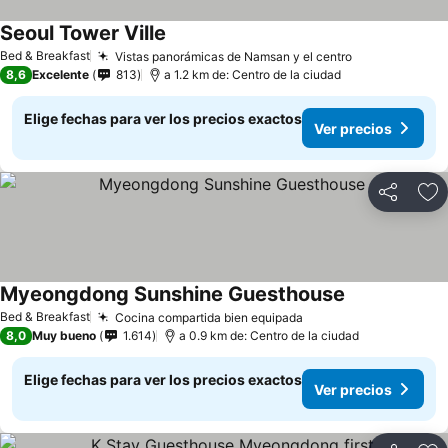
Seoul Tower Ville
Ver precios
Bed & Breakfast
Vistas panorámicas de Namsan y el centro
Ver precios
8,6
Excelente
813
a 1.2 km de: Centro de la ciudad
Elige fechas para ver los precios exactos
Ver precios
Compartir
Ag
Myeongdong Sunshine Guesthouse
Ver precios
Bed & Breakfast
Cocina compartida bien equipada
Ver precios
8,0
Muy bueno
1.614
a 0.9 km de: Centro de la ciudad
Elige fechas para ver los precios exactos
Ver precios