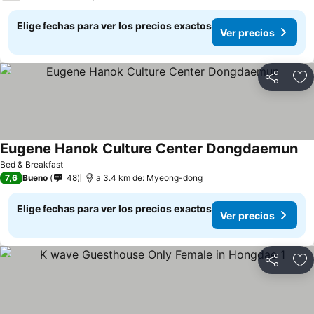
Elige fechas para ver los precios exactos
Ver precios
Compartir
Ag
Eugene Hanok Culture Center Dongdaemun
Ver
Bed & Breakfast
7,6
Bueno
48
a 3.4 km de: Myeong-dong
Elige fechas para ver los precios exactos
Ver precios
Compartir
Ag