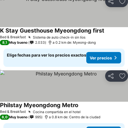
Compartir
Ag
K Stay Guesthouse Myeongdong first
Ver precio
Bed & Breakfast
Sistema de auto check-in sin líos
Ver precios
8,1
Muy bueno
2.033
a 0.2 km de: Myeong-dong
Elige fechas para ver los precios exactos
Ver precios
Compartir
Ag
Philstay Myeongdong Metro
Ver precios
Bed & Breakfast
Cocina compartida en el hotel
Ver precios
8,0
Muy bueno
995
a 0.8 km de: Centro de la ciudad