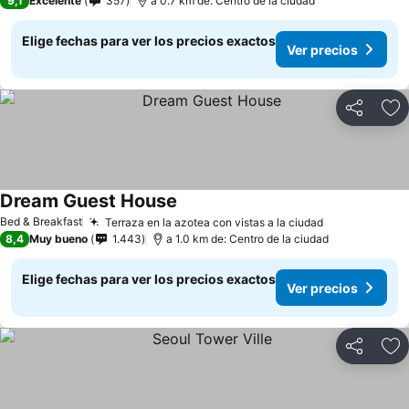
9,1
Excelente
357
a 0.7 km de: Centro de la ciudad
Elige fechas para ver los precios exactos
Ver precios
Compartir
Ag
Dream Guest House
Ver precios
Bed & Breakfast
Terraza en la azotea con vistas a la ciudad
Ver precios
8,4
Muy bueno
1.443
a 1.0 km de: Centro de la ciudad
Elige fechas para ver los precios exactos
Ver precios
Compartir
Ag