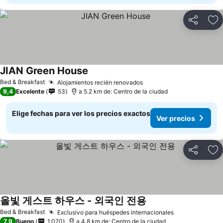
Compartir
Ag
JIAN Green House
Ver precios
Bed & Breakfast
Alojamientos recién renovados
Ver precios
9,4
Excelente
53
a 5.2 km de: Centro de la ciudad
Elige fechas para ver los precios exactos
Ver precios
Compartir
Ag
올빛 게스트 하우스 - 외국인 전용
Ver precios
Bed & Breakfast
Exclusivo para huéspedes internacionales
Ver precios
7,9
Bueno
1.070
a 4.8 km de: Centro de la ciudad