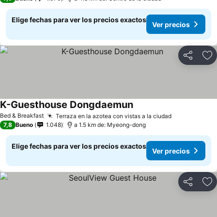
Elige fechas para ver los precios exactos
Ver precios
Compartir
Ag
K-Guesthouse Dongdaemun
Ver precios
Bed & Breakfast
Terraza en la azotea con vistas a la ciudad
Ver precios
7,8
Bueno
1.048
a 1.5 km de: Myeong-dong
Elige fechas para ver los precios exactos
Ver precios
Compartir
Ag