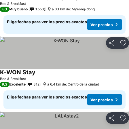
Ver precios
Bed & Breakfast
8,1
Muy bueno
1.553
a 0.1 km de: Myeong-dong
Elige fechas para ver los precios exactos
Ver precios
Compartir
Ag
K-WON Stay
Ver precios
Bed & Breakfast
9,2
Excelente
312
a 6.4 km de: Centro de la ciudad
Elige fechas para ver los precios exactos
Ver precios
Compartir
Ag