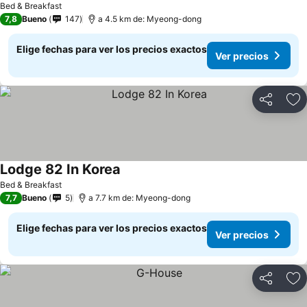
Bed & Breakfast
7,8
Bueno
147
a 4.5 km de: Myeong-dong
Elige fechas para ver los precios exactos
Ver precios
Compartir
Ag
Lodge 82 In Korea
Ver precios
Bed & Breakfast
7,7
Bueno
5
a 7.7 km de: Myeong-dong
Elige fechas para ver los precios exactos
Ver precios
Compartir
Ag