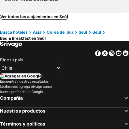
Ver todos los alojamientos en Seúl
Busca hoteles
Asia
Corea del Sur
Seúl
Seúl
Bed & Breakfast en Seúl
Facebook
Twitter
Insta
Yo
Elige tu país
Agregar en Google
Encuentra nuestros resultados
fácilmente: agrega trivago como
fuente preferida en Google.
Compañía
Nuestros productos
Términos y políticas