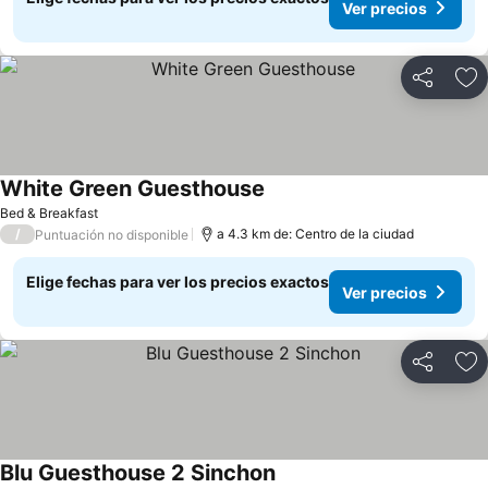
Ver precios
Compartir
Ag
White Green Guesthouse
Ver precios
Bed & Breakfast
/
a 4.3 km de: Centro de la ciudad
Puntuación no disponible
Elige fechas para ver los precios exactos
Ver precios
Compartir
Ag
Blu Guesthouse 2 Sinchon
Ver precios