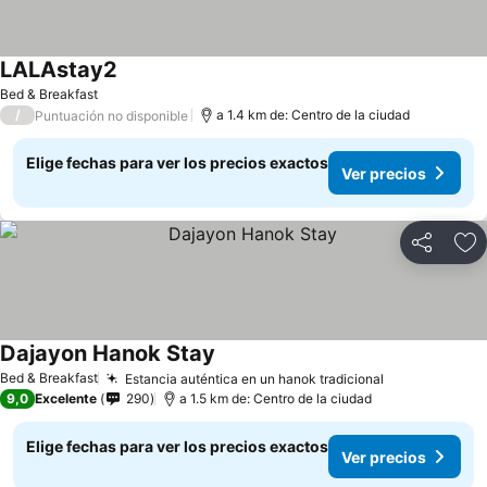
LALAstay2
Ver precios
Bed & Breakfast
/
a 1.4 km de: Centro de la ciudad
Puntuación no disponible
Elige fechas para ver los precios exactos
Ver precios
Compartir
Ag
Dajayon Hanok Stay
Ver precios
Bed & Breakfast
Estancia auténtica en un hanok tradicional
Ver precios
9,0
Excelente
290
a 1.5 km de: Centro de la ciudad
Elige fechas para ver los precios exactos
Ver precios