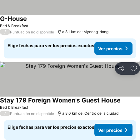
G-House
Ver precios
Bed & Breakfast
/
a 8.1 km de: Myeong-dong
Puntuación no disponible
Elige fechas para ver los precios exactos
Ver precios
Compartir
Ag
Stay 179 Foreign Women's Guest House
Ver prec
Bed & Breakfast
/
a 8.0 km de: Centro de la ciudad
Puntuación no disponible
Elige fechas para ver los precios exactos
Ver precios