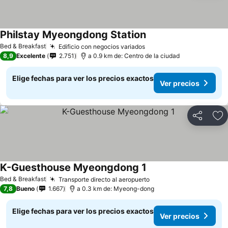
Philstay Myeongdong Station
Ver precios
Bed & Breakfast
Edificio con negocios variados
Ver precios
8,9
Excelente
2.751
a 0.9 km de: Centro de la ciudad
Elige fechas para ver los precios exactos
Ver precios
Compartir
Ag
K-Guesthouse Myeongdong 1
Ver precios
Bed & Breakfast
Transporte directo al aeropuerto
Ver precios
7,8
Bueno
1.667
a 0.3 km de: Myeong-dong
Elige fechas para ver los precios exactos
Ver precios