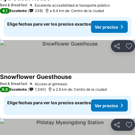
Ver precios
Bed & Breakfast
Excelente accesibilidad al transporte público
Ver precio
9,1
Excelente
238
a 6.4 km de: Centro de la ciudad
Elige fechas para ver los precios exactos
Ver precios
Compartir
Ag
Snowflower Guesthouse
Ver precios
Bed & Breakfast
Acceso al gimnasio
Ver precios
9,0
Excelente
1.340
a 2.6 km de: Centro de la ciudad
Elige fechas para ver los precios exactos
Ver precios
Compartir
Ag