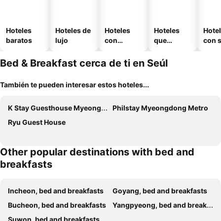
Hoteles
Hoteles de
Hoteles
Hoteles
Hote
baratos
lujo
con
que
con 
piscina
aceptan
mascotas
Bed & Breakfast cerca de ti en Seúl
También te pueden interesar estos hoteles...
K Stay Guesthouse Myeongdong first
Philstay Myeongdong Metro
Ryu Guest House
Other popular destinations with bed and
breakfasts
Incheon, bed and breakfasts
Goyang, bed and breakfasts
Bucheon, bed and breakfasts
Yangpyeong, bed and breakfasts
Suwon, bed and breakfasts