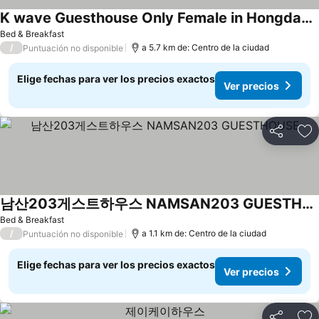
K wave Guesthouse Only Female in Hongdae 1
Ver precios
Bed & Breakfast
/
a 5.7 km de: Centro de la ciudad
Puntuación no disponible
Elige fechas para ver los precios exactos
Ver precios
Compartir
Ag
남산203게스트하우스 NAMSAN203 GUESTHOUSE
Ver precios
Bed & Breakfast
/
a 1.1 km de: Centro de la ciudad
Puntuación no disponible
Elige fechas para ver los precios exactos
Ver precios