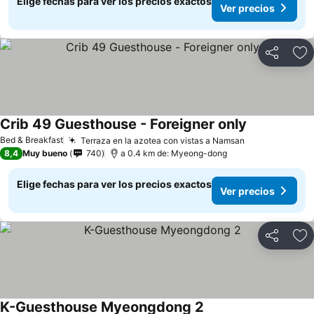
Elige fechas para ver los precios exactos
Ver precios
Compartir
Ag
Crib 49 Guesthouse - Foreigner only
Ver precios
Bed & Breakfast
Terraza en la azotea con vistas a Namsan
Ver precios
8,4
Muy bueno
740
a 0.4 km de: Myeong-dong
Elige fechas para ver los precios exactos
Ver precios
Compartir
Ag
K-Guesthouse Myeongdong 2