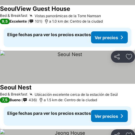
SeoulView Guest House
Ver precios
Bed & Breakfast
Vistas panorámicas de la Torre Namsan
Ver precios
9,5
Excelente
101
a 1.0 km de: Centro de la ciudad
Elige fechas para ver los precios exactos
Ver precios
Compartir
Ag
Seoul Nest
Ver precios
Bed & Breakfast
Ubicación excelente cerca de la estación de Seúl
Ver pre
7,5
Bueno
436
a 1.5 km de: Centro de la ciudad
Elige fechas para ver los precios exactos
Ver precios