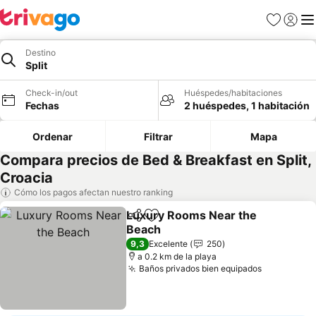
Favoritos
Iniciar 
Me
Destino
Split
Check-in/out
Huéspedes/habitaciones
Fechas
2 huéspedes, 1 habitación
Ordenar
Filtrar
Mapa
Compara precios de Bed & Breakfast en Split,
Croacia
Cómo los pagos afectan nuestro ranking
Luxury Rooms Near the
Compartir
Agregar a favoritos
Beach
9,3
Excelente
250
a 0.2 km de la playa
Baños privados bien equipados