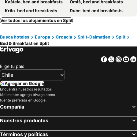
Kaštela, bed and breakfasts
Omiš, bed and breakfasts
Krilo, bed and breakfasts
Duće, bed and breakfasts
Jelsa, bed and breakfasts
Primošten, bed and breakfasts
Ver todos los alojamientos en Split
Marina, bed and breakfasts
Selca, bed and breakfasts
Busca hoteles
Europa
Croacia
Split-Dalmatien
Split
Šolta, bed and breakfasts
Vrboska, bed and breakfasts
Bed & Breakfast en Split
Okrug, bed and breakfasts
Bol, bed and breakfasts
Milna, bed and breakfasts
Supetar, bed and breakfasts
Facebook
Twitter
Insta
Yo
Vrlika, bed and breakfasts
Trilj, bed and breakfasts
Elige tu país
Postira, bed and breakfasts
Rogoznica, bed and breakfasts
Okrug Gornji, bed and breakfasts
Gornje Selo, bed and breakfasts
Agregar en Google
Encuentra nuestros resultados
Pučišća, bed and breakfasts
Solin, bed and breakfasts
fácilmente: agrega trivago como
Stari Grad, bed and breakfasts
Promajna, bed and breakfasts
fuente preferida en Google.
Compañía
Nuestros productos
Términos y políticas