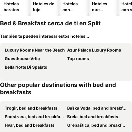
Hoteles
Hoteles de
Hoteles
Hoteles
Hote
baratos
lujo
con
que
con 
piscina
aceptan
mascotas
Bed & Breakfast cerca de ti en Split
También te pueden interesar estos hoteles...
Luxury Rooms Near the Beach
Azur Palace Luxury Rooms
Guesthouse Vrlic
Top rooms
Bella Notte Di Spalato
Other popular destinations with bed and
breakfasts
Trogir, bed and breakfasts
Baška Voda, bed and breakfasts
Podstrana, bed and breakfasts
Brela, bed and breakfasts
Hvar, bed and breakfasts
Grebaštica, bed and breakfasts