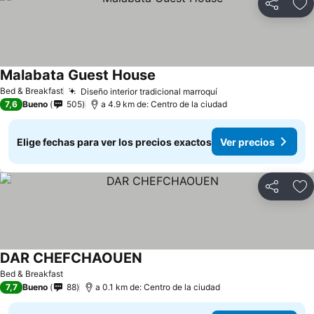
Compartir
Ag
Malabata Guest House
Bed & Breakfast
Diseño interior tradicional marroquí
7,6
Bueno
505
a 4.9 km de: Centro de la ciudad
Elige fechas para ver los precios exactos
Ver precios
Compartir
Ag
DAR CHEFCHAOUEN
Bed & Breakfast
7,7
Bueno
88
a 0.1 km de: Centro de la ciudad