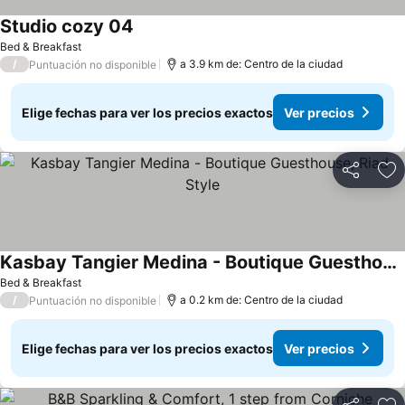
Studio cozy 04
Bed & Breakfast
/
a 3.9 km de: Centro de la ciudad
Puntuación no disponible
Elige fechas para ver los precios exactos
Ver precios
Compartir
Ag
Kasbay Tangier Medina - Boutique Guesthouse, Riad Style
Bed & Breakfast
/
a 0.2 km de: Centro de la ciudad
Puntuación no disponible
Elige fechas para ver los precios exactos
Ver precios