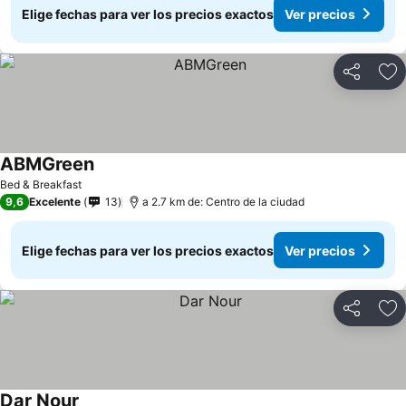
Elige fechas para ver los precios exactos
Ver precios
Compartir
Ag
ABMGreen
Bed & Breakfast
9,6
Excelente
13
a 2.7 km de: Centro de la ciudad
Elige fechas para ver los precios exactos
Ver precios
Compartir
Ag
Dar Nour