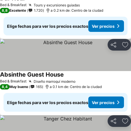
Bed & Breakfast
Tours y excursiones guiadas
8,8
Excelente
1.720
a 0.2 km de: Centro de la ciudad
Elige fechas para ver los precios exactos
Ver precios
Compartir
Ag
Absinthe Guest House
Bed & Breakfast
Diseño marroquí moderno
8,4
Muy bueno
165
a 0.1 km de: Centro de la ciudad
Elige fechas para ver los precios exactos
Ver precios
Compartir
Ag