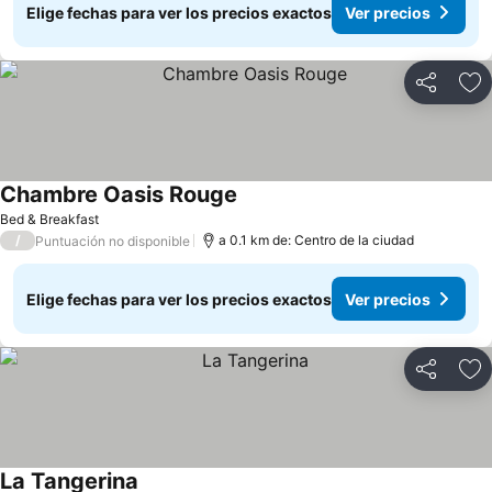
Elige fechas para ver los precios exactos
Ver precios
Compartir
Ag
Chambre Oasis Rouge
Bed & Breakfast
/
a 0.1 km de: Centro de la ciudad
Puntuación no disponible
Elige fechas para ver los precios exactos
Ver precios
Compartir
Ag
La Tangerina