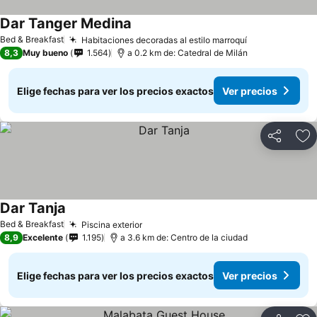
Dar Tanger Medina
Bed & Breakfast
Habitaciones decoradas al estilo marroquí
8,3
Muy bueno
1.564
a 0.2 km de: Catedral de Milán
Elige fechas para ver los precios exactos
Ver precios
Compartir
Ag
Dar Tanja
Bed & Breakfast
Piscina exterior
8,9
Excelente
1.195
a 3.6 km de: Centro de la ciudad
Elige fechas para ver los precios exactos
Ver precios