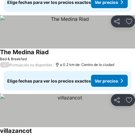
Elige fechas para ver los precios exactos
Ver precios
Compartir
Ag
The Medina Riad
Bed & Breakfast
/
a 0.2 km de: Centro de la ciudad
Puntuación no disponible
Elige fechas para ver los precios exactos
Ver precios
Compartir
Ag
villazancot