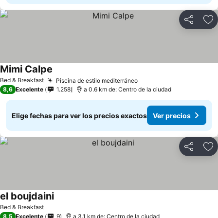
Compartir
Ag
Mimi Calpe
Bed & Breakfast
Piscina de estilo mediterráneo
8,6
Excelente
1.258
a 0.6 km de: Centro de la ciudad
Elige fechas para ver los precios exactos
Ver precios
Compartir
Ag
el boujdaini
Bed & Breakfast
8,5
Excelente
9
a 3.1 km de: Centro de la ciudad