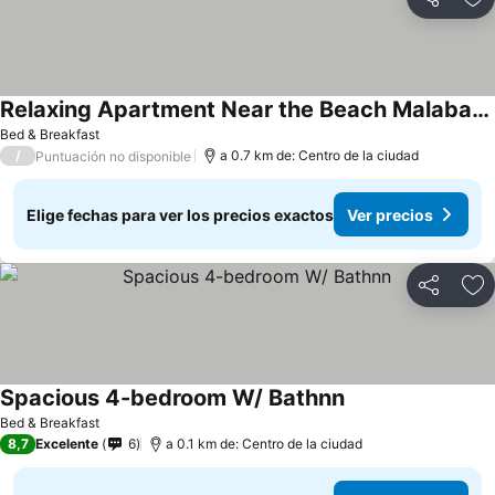
Compartir
Ag
Relaxing Apartment Near the Beach Malabata Tanger
Bed & Breakfast
/
a 0.7 km de: Centro de la ciudad
Puntuación no disponible
Elige fechas para ver los precios exactos
Ver precios
Compartir
Ag
Spacious 4-bedroom W/ Bathnn
Bed & Breakfast
8,7
Excelente
6
a 0.1 km de: Centro de la ciudad