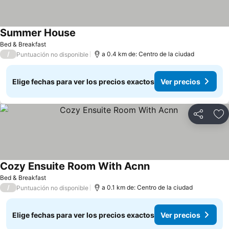
Summer House
Bed & Breakfast
/
a 0.4 km de: Centro de la ciudad
Puntuación no disponible
Elige fechas para ver los precios exactos
Ver precios
Compartir
Ag
Cozy Ensuite Room With Acnn
Bed & Breakfast
/
a 0.1 km de: Centro de la ciudad
Puntuación no disponible
Elige fechas para ver los precios exactos
Ver precios