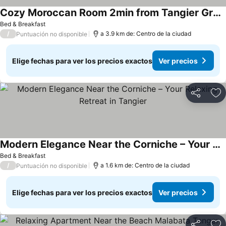
Cozy Moroccan Room 2min from Tangier Grand Stadium
Bed & Breakfast
/
a 3.9 km de: Centro de la ciudad
Puntuación no disponible
Elige fechas para ver los precios exactos
Ver precios
Compartir
Ag
Modern Elegance Near the Corniche – Your Relaxing Retreat in Tangier
Bed & Breakfast
/
a 1.6 km de: Centro de la ciudad
Puntuación no disponible
Elige fechas para ver los precios exactos
Ver precios