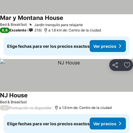
Mar y Montana House
Bed & Breakfast
Jardín tranquilo para relajarte
8,6
Excelente
216
a 1.8 km de: Centro de la ciudad
Elige fechas para ver los precios exactos
Ver precios
Compartir
Ag
NJ House
Bed & Breakfast
/
a 1.6 km de: Centro de la ciudad
Puntuación no disponible
Elige fechas para ver los precios exactos
Ver precios