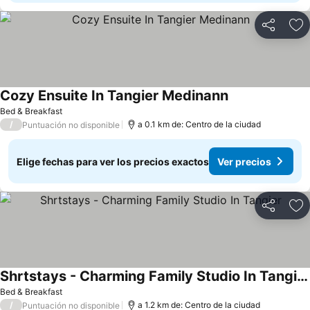
Compartir
Ag
Cozy Ensuite In Tangier Medinann
Bed & Breakfast
/
a 0.1 km de: Centro de la ciudad
Puntuación no disponible
Elige fechas para ver los precios exactos
Ver precios
Compartir
Ag
Shrtstays - Charming Family Studio In Tangier
Bed & Breakfast
/
a 1.2 km de: Centro de la ciudad
Puntuación no disponible