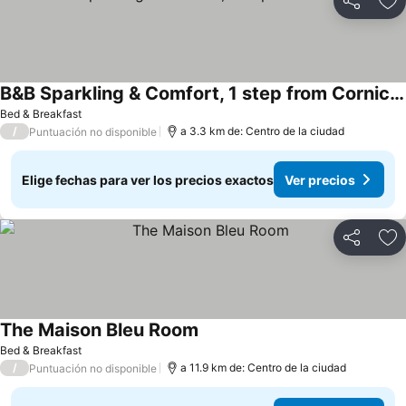
Compartir
Ag
B&B Sparkling & Comfort, 1 step from Corniche
Bed & Breakfast
/
a 3.3 km de: Centro de la ciudad
Puntuación no disponible
Elige fechas para ver los precios exactos
Ver precios
Compartir
Ag
The Maison Bleu Room
Bed & Breakfast
/
a 11.9 km de: Centro de la ciudad
Puntuación no disponible