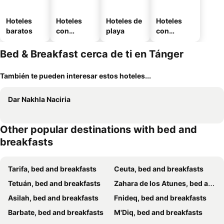
Hoteles
Hoteles
Hoteles de
Hoteles
baratos
con
playa
con
piscina
estaciona
miento
Bed & Breakfast cerca de ti en Tánger
También te pueden interesar estos hoteles...
Dar Nakhla Naciria
Other popular destinations with bed and
breakfasts
Tarifa, bed and breakfasts
Ceuta, bed and breakfasts
Tetuán, bed and breakfasts
Zahara de los Atunes, bed and breakfasts
Asilah, bed and breakfasts
Fnideq, bed and breakfasts
Barbate, bed and breakfasts
M'Diq, bed and breakfasts