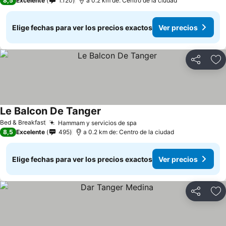
8,5
Excelente
1.120
a 0.2 km de: Centro de la ciudad
Elige fechas para ver los precios exactos
Ver precios
Compartir
Ag
Le Balcon De Tanger
Bed & Breakfast
Hammam y servicios de spa
8,5
Excelente
495
a 0.2 km de: Centro de la ciudad
Elige fechas para ver los precios exactos
Ver precios
Compartir
Ag