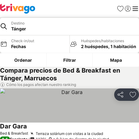
Favoritos
Iniciar 
Me
Destino
Tánger
Check-in/out
Huéspedes/habitaciones
Fechas
2 huéspedes, 1 habitación
Ordenar
Filtrar
Mapa
Compara precios de Bed & Breakfast en
Tánger, Marruecos
Cómo los pagos afectan nuestro ranking
Compartir
Ag
Dar Gara
Bed & Breakfast
Terraza solárium con vistas a la ciudad