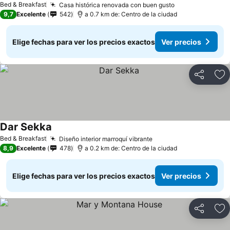
Bed & Breakfast
Casa histórica renovada con buen gusto
9,7
Excelente
542
a 0.7 km de: Centro de la ciudad
Elige fechas para ver los precios exactos
Ver precios
Compartir
Ag
Dar Sekka
Bed & Breakfast
Diseño interior marroquí vibrante
8,9
Excelente
478
a 0.2 km de: Centro de la ciudad
Elige fechas para ver los precios exactos
Ver precios
Compartir
Ag