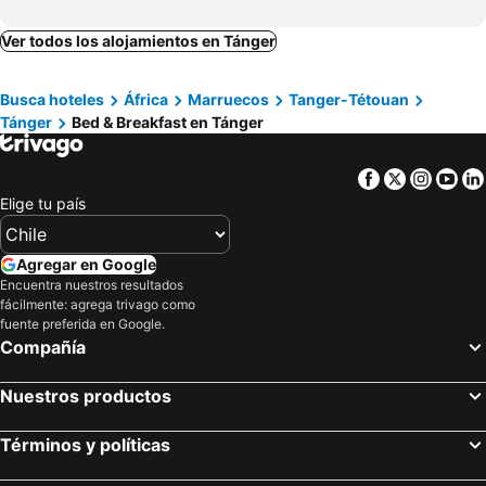
Ver todos los alojamientos en Tánger
Busca hoteles
África
Marruecos
Tanger-Tétouan
Tánger
Bed & Breakfast en Tánger
Facebook
Twitter
Insta
Yo
Elige tu país
Agregar en Google
Encuentra nuestros resultados
fácilmente: agrega trivago como
fuente preferida en Google.
Compañía
Nuestros productos
Términos y políticas