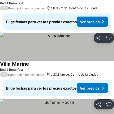
Bed & Breakfast
/
a 0.3 km de: Centro de la ciudad
Puntuación no disponible
Elige fechas para ver los precios exactos
Ver precios
Compartir
Ag
Villa Marine
Bed & Breakfast
/
a 23.8 km de: Centro de la ciudad
Puntuación no disponible
Elige fechas para ver los precios exactos
Ver precios
Compartir
Ag