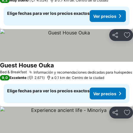
8,2
Muy bueno
4.024
a 0.7 km de: Centro de la ciudad
Elige fechas para ver los precios exactos
Ver precios
Compartir
Ag
Guest House Ouka
Ver precios
Bed & Breakfast
Información y recomendaciones dedicadas para huéspedes
9,0
Excelente
2.671
a 0.1 km de: Centro de la ciudad
Elige fechas para ver los precios exactos
Ver precios
Compartir
Ag