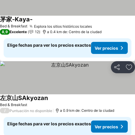
茅家-Kaya-
Ver precios
Bed & Breakfast
Explora los sitios históricos locales
Ver precios
8,9
Excelente
12
a 0.4 km de: Centro de la ciudad
Elige fechas para ver los precios exactos
Ver precios
Compartir
Ag
左京山SAkyozan
Ver precios
Bed & Breakfast
/
a 0.9 km de: Centro de la ciudad
Puntuación no disponible
Elige fechas para ver los precios exactos
Ver precios