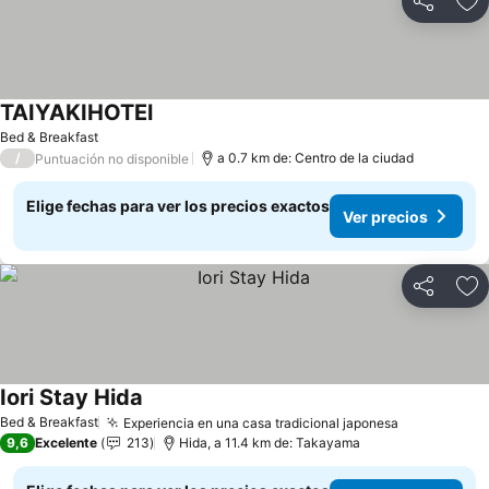
Compartir
Ag
TAIYAKIHOTEl
Ver precios
Bed & Breakfast
/
a 0.7 km de: Centro de la ciudad
Puntuación no disponible
Elige fechas para ver los precios exactos
Ver precios
Compartir
Ag
Iori Stay Hida
Ver precios
Bed & Breakfast
Experiencia en una casa tradicional japonesa
Ver precio
9,6
Excelente
213
Hida, a 11.4 km de: Takayama