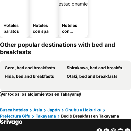
Hoteles
Hoteles
Hoteles
baratos
con spa
con
estaciona
miento
Other popular destinations with bed and
breakfasts
Gero, bed and breakfasts
Shirakawa, bed and breakfasts
Hida, bed and breakfasts
Otaki, bed and breakfasts
Ver todos los alojamientos en Takayama
Busca hoteles
Asia
Japón
Chubu y Hokuriku
Prefectura Gifu
Takayama
Bed & Breakfast en Takayama
Facebook
Twitter
Insta
Yo