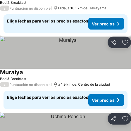
Bed & Breakfast
/
Hida, a 18.1 km de: Takayama
Puntuación no disponible
Elige fechas para ver los precios exactos
Ver precios
Compartir
Ag
Muraiya
Ver precios
Bed & Breakfast
/
a 1.9 km de: Centro de la ciudad
Puntuación no disponible
Elige fechas para ver los precios exactos
Ver precios
Compartir
Ag