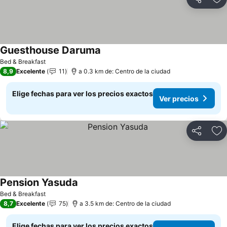
Compartir
Ag
Guesthouse Daruma
Ver precios
Bed & Breakfast
8,9
Excelente
11
a 0.3 km de: Centro de la ciudad
Elige fechas para ver los precios exactos
Ver precios
Compartir
Ag
Pension Yasuda
Ver precios
Bed & Breakfast
8,7
Excelente
75
a 3.5 km de: Centro de la ciudad
Elige fechas para ver los precios exactos