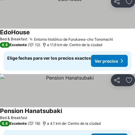
Compartir
Ag
EdoHouse
Ver precios
Bed & Breakfast
Entorno histórico de Furukawa-cho Tonomachi
Ver preci
8,8
Excelente
12
a 11.6 km de: Centro de la ciudad
Elige fechas para ver los precios exactos
Ver precios
Compartir
Ag
Pension Hanatsubaki
Ver precios
Bed & Breakfast
8,6
Excelente
18
a 4.1 km de: Centro de la ciudad