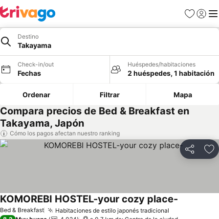
Favoritos
Iniciar 
Me
Destino
Takayama
Check-in/out
Huéspedes/habitaciones
Fechas
2 huéspedes, 1 habitación
Ordenar
Filtrar
Mapa
Compara precios de Bed & Breakfast en
Takayama, Japón
Cómo los pagos afectan nuestro ranking
Compartir
Ag
KOMOREBI HOSTEL-your cozy place-
Ver precio
Bed & Breakfast
Habitaciones de estilo japonés tradicional
Ver precios