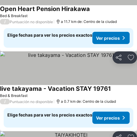
Open Heart Pension Hirakawa
Ver precios
Bed & Breakfast
/
a 11.7 km de: Centro de la ciudad
Puntuación no disponible
Elige fechas para ver los precios exactos
Ver precios
Compartir
Ag
live takayama - Vacation STAY 19761
Ver precios
Bed & Breakfast
/
a 0.7 km de: Centro de la ciudad
Puntuación no disponible
Elige fechas para ver los precios exactos
Ver precios