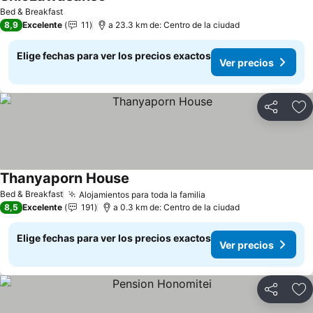
Ver precios
Bed & Breakfast
8,9
Excelente
11
a 23.3 km de: Centro de la ciudad
Elige fechas para ver los precios exactos
Ver precios
Compartir
Ag
Thanyaporn House
Ver precios
Bed & Breakfast
Alojamientos para toda la familia
Ver precios
8,5
Excelente
191
a 0.3 km de: Centro de la ciudad
Elige fechas para ver los precios exactos
Ver precios
Compartir
Ag