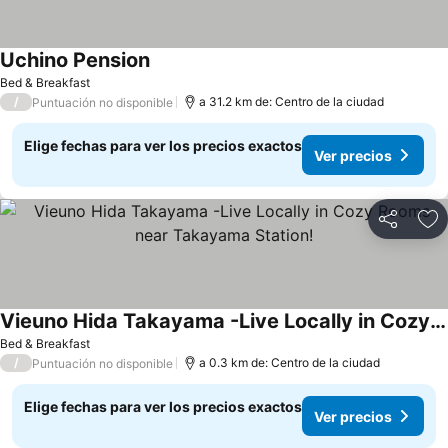
Uchino Pension
Ver precios
Bed & Breakfast
/
a 31.2 km de: Centro de la ciudad
Puntuación no disponible
Elige fechas para ver los precios exactos
Ver precios
Compartir
Ag
Vieuno Hida Takayama -Live Locally in Cozy Rooms near Takayama Station!
Ver precios
Bed & Breakfast
/
a 0.3 km de: Centro de la ciudad
Puntuación no disponible
Elige fechas para ver los precios exactos
Ver precios