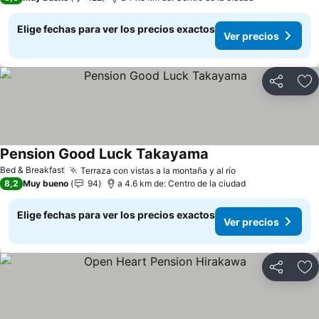
Elige fechas para ver los precios exactos
Ver precios
Compartir
Ag
Pension Good Luck Takayama
Ver precios
Bed & Breakfast
Terraza con vistas a la montaña y al río
Ver precios
8,2
Muy bueno
94
a 4.6 km de: Centro de la ciudad
Elige fechas para ver los precios exactos
Ver precios
Compartir
Ag