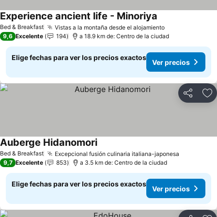
Experience ancient life - Minoriya
Ver precios
Bed & Breakfast
Vistas a la montaña desde el alojamiento
Ver precios
9,6
Excelente
194
a 18.9 km de: Centro de la ciudad
Elige fechas para ver los precios exactos
Ver precios
Compartir
Ag
Auberge Hidanomori
Ver precios
Bed & Breakfast
Excepcional fusión culinaria italiana-japonesa
Ver precio
9,7
Excelente
853
a 3.5 km de: Centro de la ciudad
Elige fechas para ver los precios exactos
Ver precios