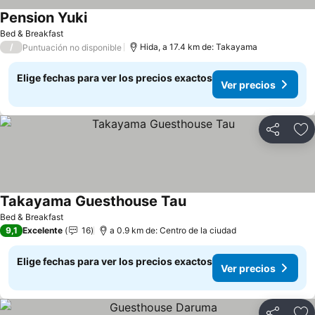
Pension Yuki
Ver precios
Bed & Breakfast
/
Hida, a 17.4 km de: Takayama
Puntuación no disponible
Elige fechas para ver los precios exactos
Ver precios
Compartir
Ag
Takayama Guesthouse Tau
Ver precios
Bed & Breakfast
9,1
Excelente
16
a 0.9 km de: Centro de la ciudad
Elige fechas para ver los precios exactos
Ver precios