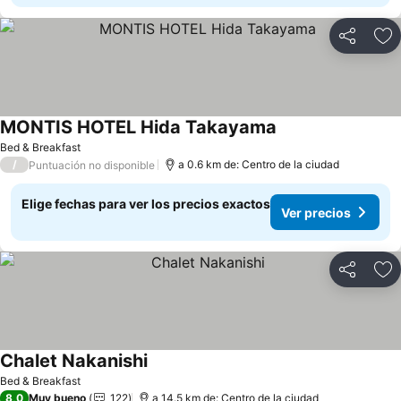
Compartir
Ag
MONTIS HOTEL Hida Takayama
Ver precios
Bed & Breakfast
/
a 0.6 km de: Centro de la ciudad
Puntuación no disponible
Elige fechas para ver los precios exactos
Ver precios
Compartir
Ag
Chalet Nakanishi
Ver precios
Bed & Breakfast
8,0
Muy bueno
122
a 14.5 km de: Centro de la ciudad