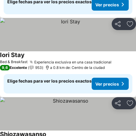
Elige fechas para ver los precios exactos
Ver precios
Compartir
Ag
Iori Stay
Ver precios
Bed & Breakfast
Experiencia exclusiva en una casa tradicional
Ver precio
9,6
Excelente
953
a 0.8 km de: Centro de la ciudad
Elige fechas para ver los precios exactos
Ver precios
Compartir
Ag
Shiozawasanso