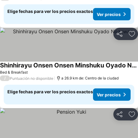
Elige fechas para ver los precios exactos
Ver precios
Compartir
Ag
Shinhirayu Onsen Onsen Minshuku Oyado Nozawa
Ver precios
Bed & Breakfast
/
a 26.9 km de: Centro de la ciudad
Puntuación no disponible
Elige fechas para ver los precios exactos
Ver precios
Compartir
Ag