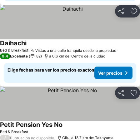
Compartir
Ag
Daihachi
Ver precios
Bed & Breakfast
Vistas a una calle tranquila desde la propiedad
Ver preci
9,4
Excelente
82
a 0.6 km de: Centro de la ciudad
Elige fechas para ver los precios exactos
Ver precios
Compartir
Ag
Petit Pension Yes No
Ver precios
Bed & Breakfast
/
Gifu, a 18.7 km de: Takayama
Puntuación no disponible