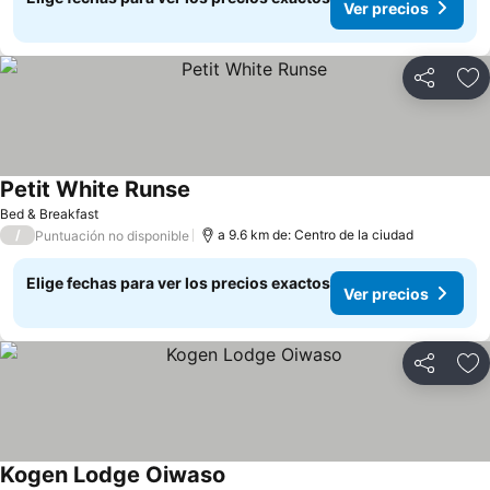
Ver precios
Compartir
Ag
Petit White Runse
Ver precios
Bed & Breakfast
/
a 9.6 km de: Centro de la ciudad
Puntuación no disponible
Elige fechas para ver los precios exactos
Ver precios
Compartir
Ag
Kogen Lodge Oiwaso
Ver precios