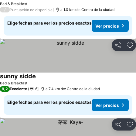
Ver precios
Bed & Breakfast
/
a 1.0 km de: Centro de la ciudad
Puntuación no disponible
Elige fechas para ver los precios exactos
Ver precios
Compartir
Ag
sunny sidde
Ver precios
Bed & Breakfast
9,2
Excelente
6
a 7.4 km de: Centro de la ciudad
Elige fechas para ver los precios exactos
Ver precios
Compartir
Ag