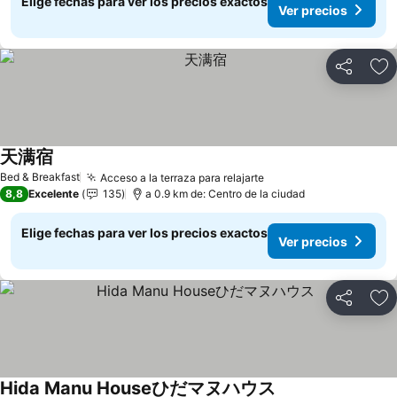
Elige fechas para ver los precios exactos
Ver precios
Compartir
Ag
天满宿
Ver precios
Bed & Breakfast
Acceso a la terraza para relajarte
Ver precios
8,8
Excelente
135
a 0.9 km de: Centro de la ciudad
Elige fechas para ver los precios exactos
Ver precios
Compartir
Ag
Hida Manu Houseひだマヌハウス