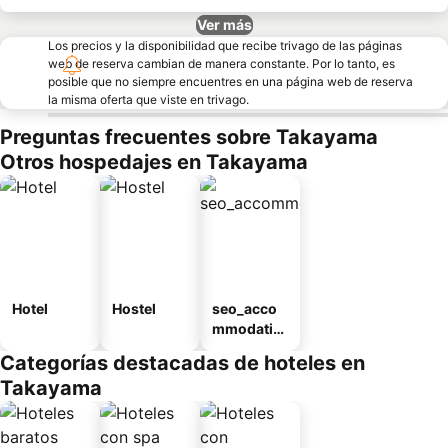
Ver más
Los precios y la disponibilidad que recibe trivago de las páginas
web de reserva cambian de manera constante. Por lo tanto, es
posible que no siempre encuentres en una página web de reserva
la misma oferta que viste en trivago.
Preguntas frecuentes sobre Takayama
Otros hospedajes en Takayama
Hotel
Hostel
seo_acco
mmodatio
n_type_car
Categorías destacadas de hoteles en
ousel_ryo
Takayama
kan