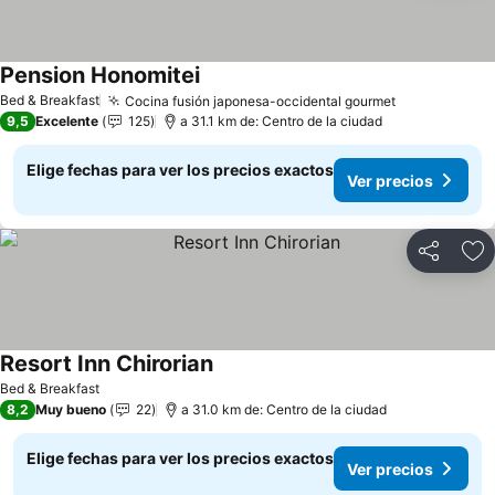
Pension Honomitei
Ver precios
Bed & Breakfast
Cocina fusión japonesa-occidental gourmet
Ver precios
9,5
Excelente
125
a 31.1 km de: Centro de la ciudad
Elige fechas para ver los precios exactos
Ver precios
Compartir
Ag
Resort Inn Chirorian
Ver precios
Bed & Breakfast
8,2
Muy bueno
22
a 31.0 km de: Centro de la ciudad
Elige fechas para ver los precios exactos
Ver precios