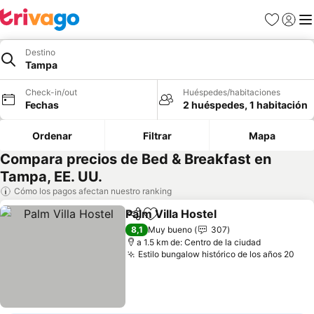
Favoritos
Iniciar 
Me
Destino
Tampa
Check-in/out
Huéspedes/habitaciones
Fechas
2 huéspedes, 1 habitación
Ordenar
Filtrar
Mapa
Compara precios de Bed & Breakfast en
Tampa, EE. UU.
Cómo los pagos afectan nuestro ranking
Palm Villa Hostel
Compartir
Agregar a favoritos
8,1
Muy bueno
307
a 1.5 km de: Centro de la ciudad
Estilo bungalow histórico de los años 20