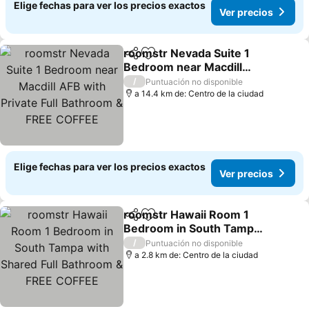
Elige fechas para ver los precios exactos
Ver precios
roomstr Nevada Suite 1
Compartir
Agregar a favoritos
Bedroom near Macdill
AFB with Private Full
/
Puntuación no disponible
Bathroom & FREE COFFEE
a 14.4 km de: Centro de la ciudad
Elige fechas para ver los precios exactos
Ver precios
roomstr Hawaii Room 1
Compartir
Agregar a favoritos
Bedroom in South Tampa
with Shared Full
/
Puntuación no disponible
Bathroom & FREE COFFEE
a 2.8 km de: Centro de la ciudad