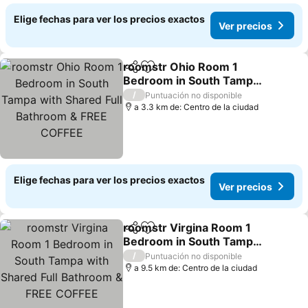
Elige fechas para ver los precios exactos
Ver precios
roomstr Ohio Room 1
Compartir
Agregar a favoritos
Bedroom in South Tampa
with Shared Full
/
Puntuación no disponible
Bathroom & FREE COFFEE
a 3.3 km de: Centro de la ciudad
Elige fechas para ver los precios exactos
Ver precios
roomstr Virgina Room 1
Compartir
Agregar a favoritos
Bedroom in South Tampa
with Shared Full
/
Puntuación no disponible
Bathroom & FREE COFFEE
a 9.5 km de: Centro de la ciudad