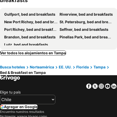
breakfasts
Gulfport, bed and breakfasts
Riverview, bed and breakfasts
New Port Richey, bed and breakfasts
St. Petersburg, bed and breakfasts
Port Richey, bed and breakfasts
Seffner, bed and breakfasts
Brandon, bed and breakfasts
Pinellas Park, bed and breakfasts
Lutz, bed and breakfasts
Ver todos los alojamientos en Tampa
Busca hoteles
Norteamérica
EE. UU.
Florida
Tampa
Bed & Breakfast en Tampa
Facebook
Twitter
Insta
Yo
Elige tu país
Agregar en Google
Encuentra nuestros resultados
fácilmente: agrega trivago como