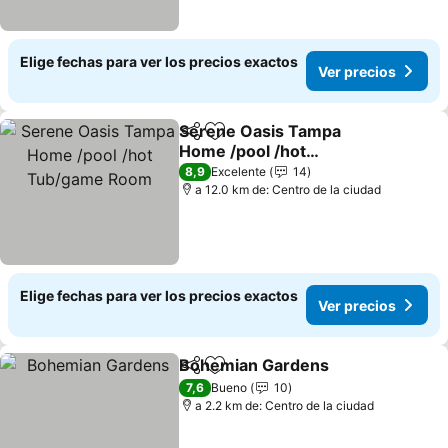
Elige fechas para ver los precios exactos
Ver precios
Serene Oasis Tampa
Compartir
Agregar a favoritos
Home /pool /hot
Tub/game Room
8,9
Excelente
14
a 12.0 km de: Centro de la ciudad
Elige fechas para ver los precios exactos
Ver precios
Bohemian Gardens
Compartir
Agregar a favoritos
7,6
Bueno
10
a 2.2 km de: Centro de la ciudad