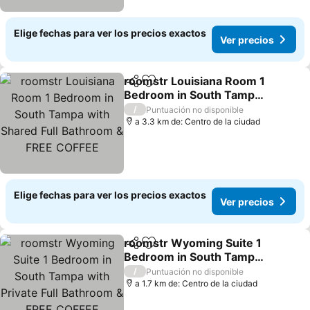
Elige fechas para ver los precios exactos
Ver precios
roomstr Louisiana Room 1
Compartir
Agregar a favoritos
Bedroom in South Tampa
with Shared Full
/
Puntuación no disponible
Bathroom & FREE COFFEE
a 3.3 km de: Centro de la ciudad
Elige fechas para ver los precios exactos
Ver precios
roomstr Wyoming Suite 1
Compartir
Agregar a favoritos
Bedroom in South Tampa
with Private Full
/
Puntuación no disponible
Bathroom & FREE COFFEE
a 1.7 km de: Centro de la ciudad