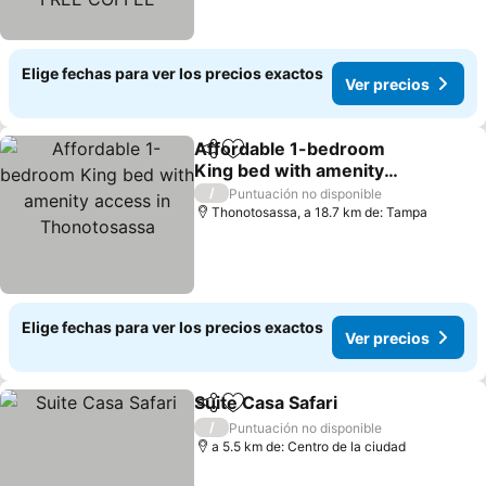
Elige fechas para ver los precios exactos
Ver precios
Affordable 1-bedroom
Compartir
Agregar a favoritos
King bed with amenity
access in Thonotosassa
/
Puntuación no disponible
Thonotosassa, a 18.7 km de: Tampa
Elige fechas para ver los precios exactos
Ver precios
Suite Casa Safari
Compartir
Agregar a favoritos
/
Puntuación no disponible
a 5.5 km de: Centro de la ciudad