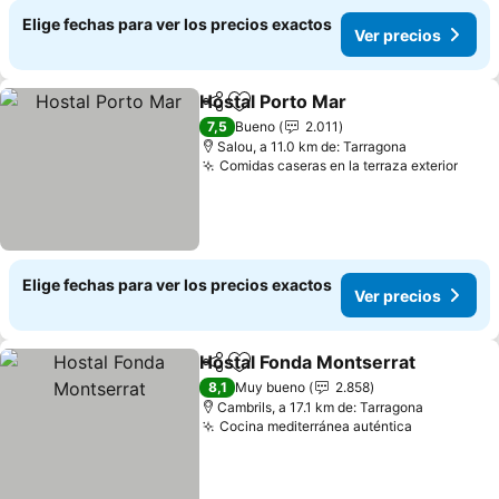
Elige fechas para ver los precios exactos
Ver precios
Hostal Porto Mar
Compartir
Agregar a favoritos
7,5
Bueno
2.011
Salou, a 11.0 km de: Tarragona
Comidas caseras en la terraza exterior
Elige fechas para ver los precios exactos
Ver precios
Hostal Fonda Montserrat
Compartir
Agregar a favoritos
8,1
Muy bueno
2.858
Cambrils, a 17.1 km de: Tarragona
Cocina mediterránea auténtica