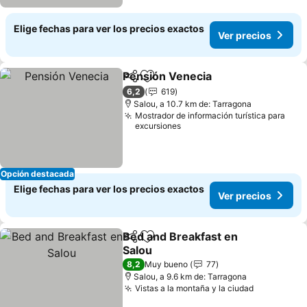
Elige fechas para ver los precios exactos
Ver precios
Pensión Venecia
Compartir
Agregar a favoritos
6,2
619
Salou, a 10.7 km de: Tarragona
Mostrador de información turística para
excursiones
Opción destacada
Elige fechas para ver los precios exactos
Ver precios
Bed and Breakfast en
Compartir
Agregar a favoritos
Salou
8,2
Muy bueno
77
Salou, a 9.6 km de: Tarragona
Vistas a la montaña y la ciudad