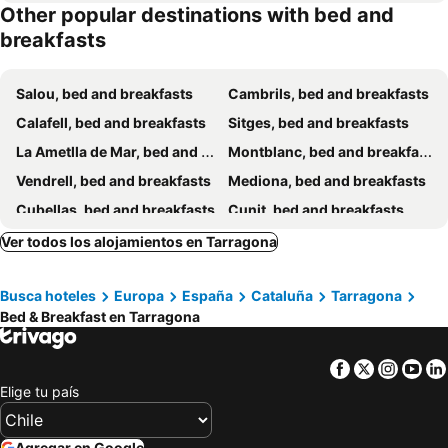
Other popular destinations with bed and
breakfasts
Salou, bed and breakfasts
Cambrils, bed and breakfasts
Calafell, bed and breakfasts
Sitges, bed and breakfasts
La Ametlla de Mar, bed and breakfasts
Montblanc, bed and breakfasts
Vendrell, bed and breakfasts
Mediona, bed and breakfasts
Cubellas, bed and breakfasts
Cunit, bed and breakfasts
San Pedro de Ribas, bed and breakfasts
Vallbona de las Monjas, bed and breakfasts
Ver todos los alojamientos en Tarragona
Cornudella, bed and breakfasts
Castellví de la Marca, bed and breakfasts
Busca hoteles
Europa
España
Cataluña
Tarragona
Juncosa, bed and breakfasts
Pratdip, bed and breakfasts
Bed & Breakfast en Tarragona
Montroig, bed and breakfasts
Pontons, bed and breakfasts
Facebook
Twitter
Insta
Yo
Elige tu país
Agregar en Google