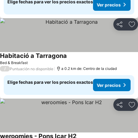
Elige fechas para ver los precios exactos
Ver precios
Compartir
Ag
Habitació a Tarragona
Ver precios
Bed & Breakfast
/
a 0.2 km de: Centro de la ciudad
Puntuación no disponible
Elige fechas para ver los precios exactos
Ver precios
Compartir
Ag
weroomies - Pons Icar H2