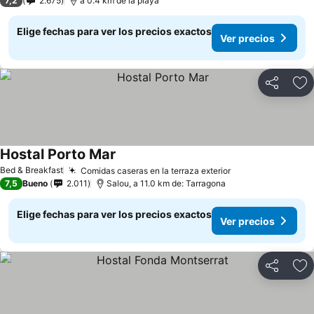
7,2
2.675
a 0.4 km de la playa
Elige fechas para ver los precios exactos
Ver precios
Compartir
Ag
Hostal Porto Mar
Ver precios
Bed & Breakfast
Comidas caseras en la terraza exterior
Ver precios
7,5
Bueno
2.011
Salou, a 11.0 km de: Tarragona
Elige fechas para ver los precios exactos
Ver precios
Compartir
Ag