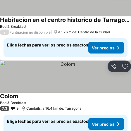
Habitacion en el centro historico de Tarragona
Ver precios
Bed & Breakfast
/
a 1.2 km de: Centro de la ciudad
Puntuación no disponible
Elige fechas para ver los precios exactos
Ver precios
Compartir
Ag
Colom
Ver precios
Bed & Breakfast
7,3
9
Cambrils, a 16.4 km de: Tarragona
Elige fechas para ver los precios exactos
Ver precios