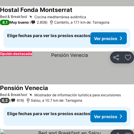
Hostal Fonda Montserrat
Ver precios
Bed & Breakfast
Cocina mediterránea auténtica
Ver precios
8,1
Muy bueno
2.858
Cambrils, a 17.1 km de: Tarragona
Elige fechas para ver los precios exactos
Ver precios
Opción destacada
Compartir
Ag
Pensión Venecia
Ver precios
Bed & Breakfast
Mostrador de información turística para excursiones
Ver p
6,2
619
Salou, a 10.7 km de: Tarragona
Elige fechas para ver los precios exactos
Ver precios