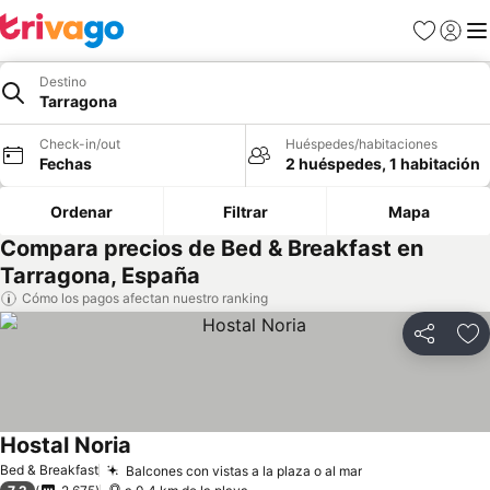
Favoritos
Iniciar 
Me
Destino
Tarragona
Check-in/out
Huéspedes/habitaciones
Fechas
2 huéspedes, 1 habitación
Ordenar
Filtrar
Mapa
Compara precios de Bed & Breakfast en
Tarragona, España
Cómo los pagos afectan nuestro ranking
Compartir
Ag
Hostal Noria
Ver precios
Bed & Breakfast
Balcones con vistas a la plaza o al mar
Ver precios