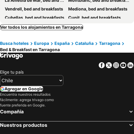
La Ametlla de Mar, bed and breakfasts
Montblanc, bed and breakfasts
Vendrell, bed and breakfasts
Mediona, bed and breakfasts
Cubellas, bed and breakfasts
Cunit, bed and breakfasts
San Pedro de Ribas, bed and breakfasts
Vallbona de las Monjas, bed and breakfasts
Ver todos los alojamientos en Tarragona
Cornudella, bed and breakfasts
Castellví de la Marca, bed and breakfasts
Busca hoteles
Europa
España
Cataluña
Tarragona
Juncosa, bed and breakfasts
Pratdip, bed and breakfasts
Bed & Breakfast en Tarragona
Montroig, bed and breakfasts
Pontons, bed and breakfasts
Facebook
Twitter
Insta
Yo
Elige tu país
Agregar en Google
Encuentra nuestros resultados
fácilmente: agrega trivago como
fuente preferida en Google.
Compañía
Nuestros productos