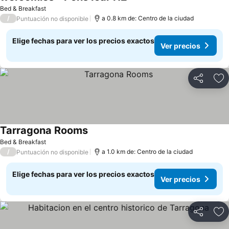
Ver precios
Bed & Breakfast
/
a 0.8 km de: Centro de la ciudad
Puntuación no disponible
Elige fechas para ver los precios exactos
Ver precios
Compartir
Ag
Tarragona Rooms
Ver precios
Bed & Breakfast
/
a 1.0 km de: Centro de la ciudad
Puntuación no disponible
Elige fechas para ver los precios exactos
Ver precios
Compartir
Ag