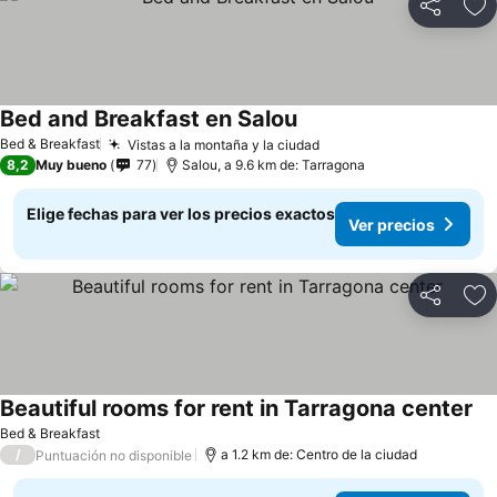
Compartir
Ag
Bed and Breakfast en Salou
Ver precios
Bed & Breakfast
Vistas a la montaña y la ciudad
Ver precios
8,2
Muy bueno
77
Salou, a 9.6 km de: Tarragona
Elige fechas para ver los precios exactos
Ver precios
Compartir
Ag
Beautiful rooms for rent in Tarragona center
Ve
Bed & Breakfast
/
a 1.2 km de: Centro de la ciudad
Puntuación no disponible