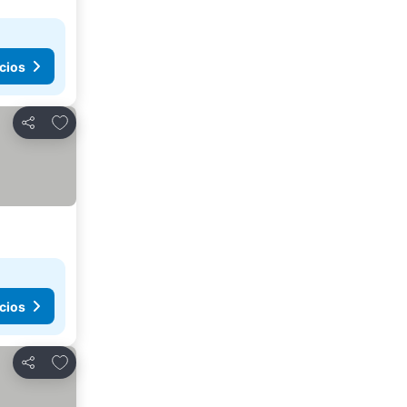
cios
Agregar a favoritos
Compartir
cios
Agregar a favoritos
Compartir