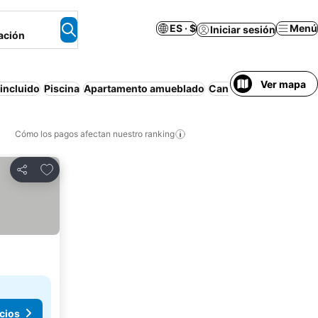
ES · $
Menú
Iniciar sesión
ación
Ver mapa
incluido
Piscina
Apartamento amueblado
Cancelación gratuita
Cómo los pagos afectan nuestro ranking
Agregar a favoritos
Compartir
cios