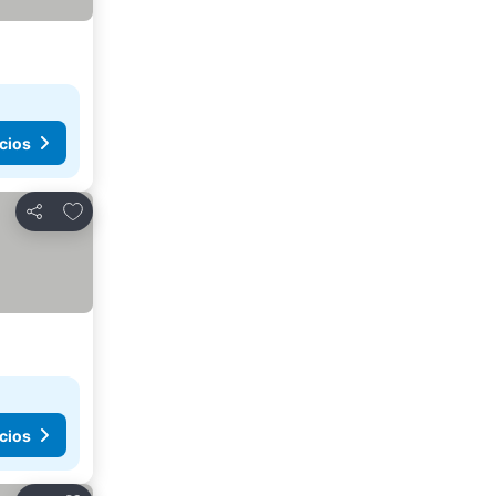
cios
Agregar a favoritos
Compartir
cios