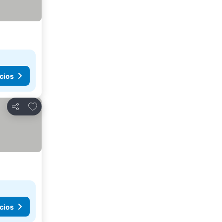
cios
Agregar a favoritos
Compartir
cios