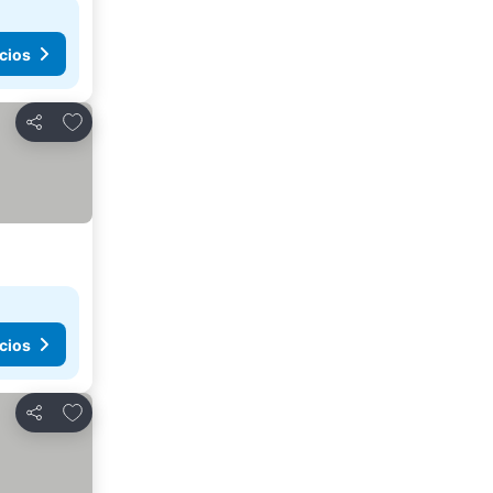
cios
Agregar a favoritos
Compartir
cios
Agregar a favoritos
Compartir