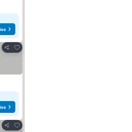
ios
Agregar a favoritos
Compartir
ios
Agregar a favoritos
Compartir