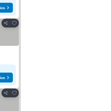
ios
Agregar a favoritos
Compartir
ios
Agregar a favoritos
Compartir