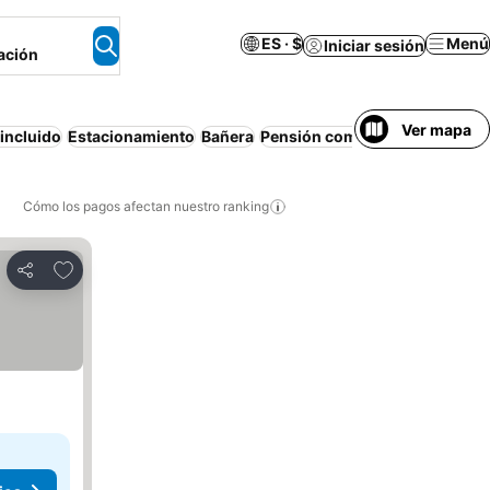
ES · $
Menú
Iniciar sesión
ación
Ver mapa
incluido
Estacionamiento
Bañera
Pensión completa
Wifi
Piscin
Cómo los pagos afectan nuestro ranking
Agregar a favoritos
Compartir