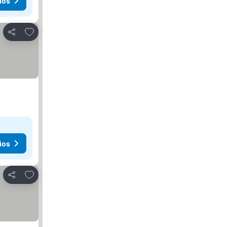
ios
Agregar a favoritos
Compartir
ios
Agregar a favoritos
Compartir