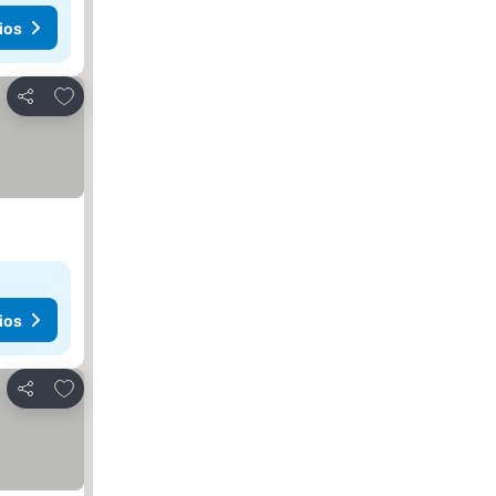
ios
Agregar a favoritos
Compartir
ios
Agregar a favoritos
Compartir