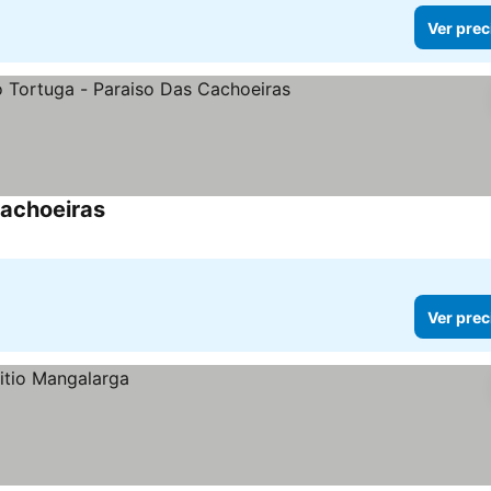
Ver prec
Cachoeiras
Ver prec