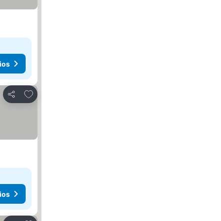
ios
Agregar a favoritos
Compartir
ios