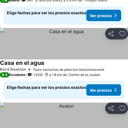
7,6
Bueno
84
Múcura Island, a 3.8 km de: Tintipán Island
Elige fechas para ver los precios exactos
Ver precios
Compartir
Ag
Casa en el agua
Bed & Breakfast
Tours nocturnos de plancton bioluminiscente
8,5
Excelente
1.525
a 1.8 km de: Centro de la ciudad
Elige fechas para ver los precios exactos
Ver precios
Compartir
Ag