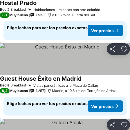
Hostal Prado
Ver precios
Bed & Breakfast
Habitaciones luminosas con arte colorido
Ver precios
8,1
Muy bueno
1.538
a 0.1 km de: Puerta del Sol
Elige fechas para ver los precios exactos
Ver precios
Compartir
Ag
Guest House Éxito en Madrid
Ver precios
Bed & Breakfast
Vistas panorámicas a la Plaza de Callao
Ver precios
8,2
Muy bueno
1.257
Madrid, a 19.6 km de: Torrejón de Ardoz
Elige fechas para ver los precios exactos
Ver precios
Compartir
Ag