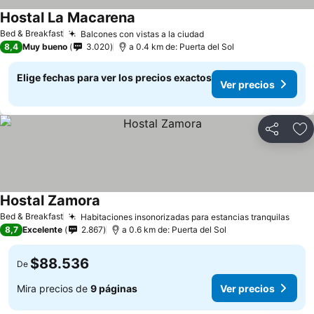
Hostal La Macarena
Ver precios
Bed & Breakfast
Balcones con vistas a la ciudad
Ver precios
8,4
Muy bueno
3.020
a 0.4 km de: Puerta del Sol
Elige fechas para ver los precios exactos
Ver precios
Compartir
Ag
Hostal Zamora
Ver precios
Bed & Breakfast
Habitaciones insonorizadas para estancias tranquilas
Ver 
8,7
Excelente
2.867
a 0.6 km de: Puerta del Sol
$88.536
De
Mira precios de
9 páginas
Ver precios