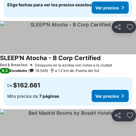
Elige fechas para ver los precios exactos
Ver precios
Compartir
Ag
SLEEP'N Atocha - B Corp Certified
Ver precios
Bed & Breakfast
Desayuno en la azotea con vistas a la ciudad
Ver precio
9,2
Excelente
18.546
a 1.2 km de: Puerta del Sol
$162.661
De
Mira precios de
7 páginas
Ver precios
Compartir
Ag