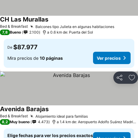
CH Las Murallas
Ver precios
Bed & Breakfast
Balcones tipo Julieta en algunas habitaciones
Ver preci
7,8
Bueno
2.100
a 0.6 km de: Puerta del Sol
$87.977
De
Mira precios de
10 páginas
Ver precios
Compartir
Ag
Avenida Barajas
Ver precios
Bed & Breakfast
Alojamiento ideal para familias
Ver precios
8,2
Muy bueno
4.473
a 1.4 km de: Aeropuerto Adolfo Suárez Madrid–
Elige fechas para ver los precios exactos