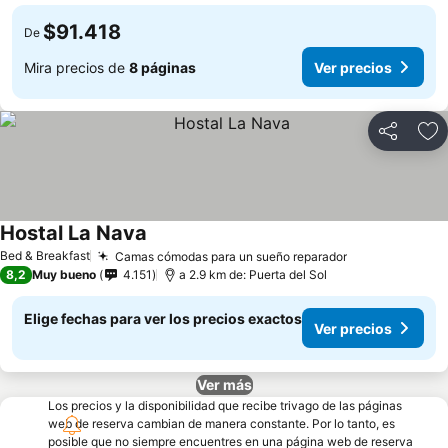
$91.418
De
Mira precios de
8 páginas
Ver precios
Compartir
Ag
Hostal La Nava
Ver precios
Bed & Breakfast
Camas cómodas para un sueño reparador
Ver precios
8,2
Muy bueno
4.151
a 2.9 km de: Puerta del Sol
Elige fechas para ver los precios exactos
Ver precios
Ver más
Los precios y la disponibilidad que recibe trivago de las páginas
web de reserva cambian de manera constante. Por lo tanto, es
posible que no siempre encuentres en una página web de reserva