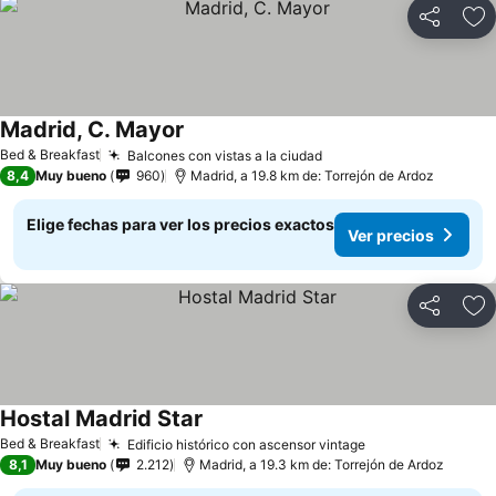
Compartir
Ag
Madrid, C. Mayor
Ver precios
Bed & Breakfast
Balcones con vistas a la ciudad
Ver precios
8,4
Muy bueno
960
Madrid, a 19.8 km de: Torrejón de Ardoz
Elige fechas para ver los precios exactos
Ver precios
Compartir
Ag
Hostal Madrid Star
Ver precios
Bed & Breakfast
Edificio histórico con ascensor vintage
Ver precios
8,1
Muy bueno
2.212
Madrid, a 19.3 km de: Torrejón de Ardoz