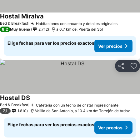
Hostal Miralva
Ver precios
Bed & Breakfast
Habitaciones con encanto y detalles originales
Ver preci
8,2
Muy bueno
2.712
a 0.7 km de: Puerta del Sol
Elige fechas para ver los precios exactos
Ver precios
Compartir
Ag
Hostal DS
Ver precios
Bed & Breakfast
Cafetería con un techo de cristal impresionante
Ver prec
7,1
1.810
Velilla de San Antonio, a 10.4 km de: Torrejón de Ardoz
Elige fechas para ver los precios exactos
Ver precios