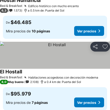
Hostal Numancia
Ver precios
Bed & Breakfast
Edificio histórico con mucho encanto
Ver precios
6,3
1.573
a 0.5 km de: Puerta del Sol
$46.485
De
Mira precios de
10 páginas
Ver precios
Compartir
Ag
El Hostall
Ver precios
Bed & Breakfast
Habitaciones acogedoras con decoración moderna
Ver pr
8,0
Muy bueno
2.108
a 0.4 km de: Puerta del Sol
$95.979
De
Mira precios de
7 páginas
Ver precios