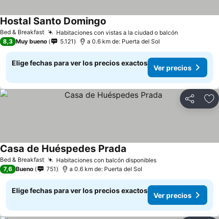
Hostal Santo Domingo
Ver precios
Bed & Breakfast
Habitaciones con vistas a la ciudad o balcón
Ver precio
8,3
Muy bueno
5.121
a 0.6 km de: Puerta del Sol
Elige fechas para ver los precios exactos
Ver precios
Compartir
Ag
Casa de Huéspedes Prada
Ver precios
Bed & Breakfast
Habitaciones con balcón disponibles
Ver precios
7,6
Bueno
751
a 0.6 km de: Puerta del Sol
Elige fechas para ver los precios exactos
Ver precios