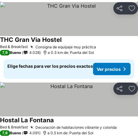
Compartir
Ag
THC Gran Via Hostel
Ver precios
Bed & Breakfast
Consigna de equipaje muy práctica
Ver precios
7,9
Bueno
4.028
a 0.3 km de: Puerta del Sol
Elige fechas para ver los precios exactos
Ver precios
Compartir
Ag
Hostal La Fontana
Ver precios
Bed & Breakfast
Decoración de habitaciones vibrante y colorida
Ver prec
7,8
Bueno
4.091
a 0.5 km de: Puerta del Sol