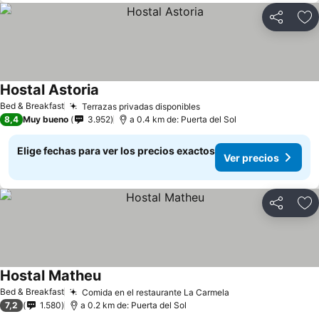
Compartir
Ag
Hostal Astoria
Ver precios
Bed & Breakfast
Terrazas privadas disponibles
Ver precios
8,4
Muy bueno
3.952
a 0.4 km de: Puerta del Sol
Elige fechas para ver los precios exactos
Ver precios
Compartir
Ag
Hostal Matheu
Ver precios
Bed & Breakfast
Comida en el restaurante La Carmela
Ver precios
7,2
1.580
a 0.2 km de: Puerta del Sol