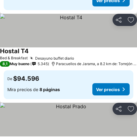
Ver precios
Compartir
Ag
Hostal T4
Ver precios
Bed & Breakfast
Desayuno buffet diario
Ver precios
8,1
Muy bueno
5.345
Paracuellos de Jarama, a 8.2 km de: Torrejón d
$94.596
De
Mira precios de
8 páginas
Ver precios
Compartir
Ag