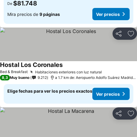
$81.748
De
Mira precios de
9 páginas
Ver precios
Compartir
Ag
Hostal Los Coronales
Ver precios
Bed & Breakfast
Habitaciones exteriores con luz natural
Ver precios
8,3
Muy bueno
9.212
a 1.7 km de: Aeropuerto Adolfo Suárez Madrid–B
Elige fechas para ver los precios exactos
Ver precios
Compartir
Ag