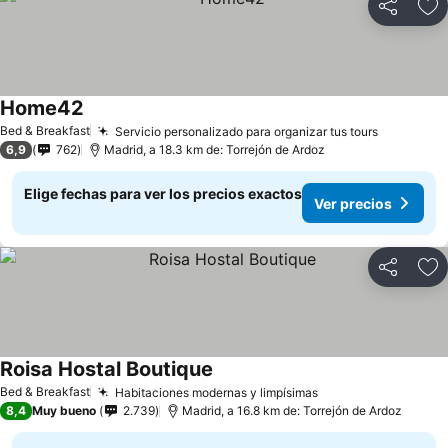
Compartir
Ag
Home42
Ver precios
Bed & Breakfast
Servicio personalizado para organizar tus tours
Ver preci
6,9
762
Madrid, a 18.3 km de: Torrejón de Ardoz
Elige fechas para ver los precios exactos
Ver precios
Compartir
Ag
Roisa Hostal Boutique
Ver precios
Bed & Breakfast
Habitaciones modernas y limpísimas
Ver precios
8,4
Muy bueno
2.739
Madrid, a 16.8 km de: Torrejón de Ardoz