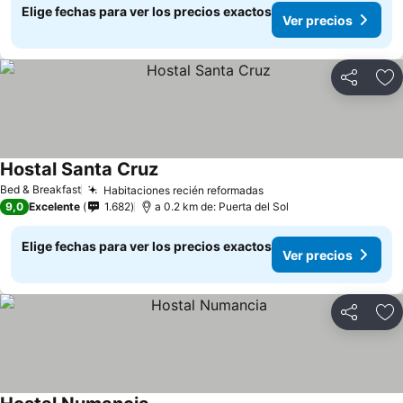
Elige fechas para ver los precios exactos
Ver precios
Compartir
Ag
Hostal Santa Cruz
Ver precios
Bed & Breakfast
Habitaciones recién reformadas
Ver precios
9,0
Excelente
1.682
a 0.2 km de: Puerta del Sol
Elige fechas para ver los precios exactos
Ver precios
Compartir
Ag