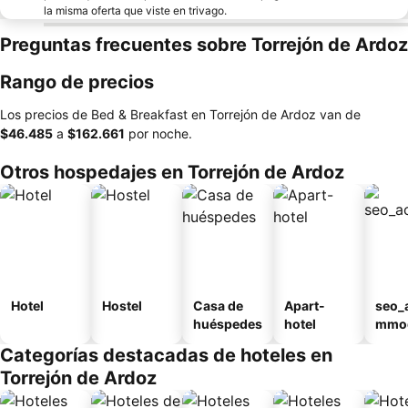
la misma oferta que viste en trivago.
Preguntas frecuentes sobre Torrejón de Ardoz
Rango de precios
Los precios de Bed & Breakfast en Torrejón de Ardoz van de
‎$46.485
a
‎$162.661
por noche.
Otros hospedajes en Torrejón de Ardoz
Hotel
Hostel
Casa de
Apart-
seo_
huéspedes
hotel
mmod
n_ty
Categorías destacadas de hoteles en
ouse
Torrejón de Ardoz
al