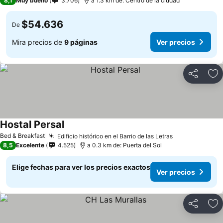
8,1
Muy bueno
3.706
a 1.3 km de: Centro de la ciudad
$54.636
De
Mira precios de
9 páginas
Ver precios
Compartir
Ag
Hostal Persal
Ver precios
Bed & Breakfast
Edificio histórico en el Barrio de las Letras
Ver precios
8,5
Excelente
4.525
a 0.3 km de: Puerta del Sol
Elige fechas para ver los precios exactos
Ver precios
Compartir
Ag