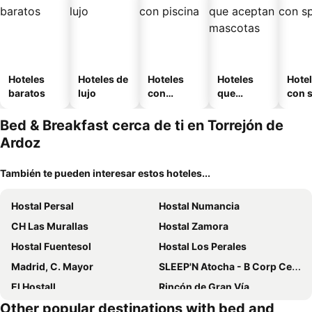
Hoteles
Hoteles de
Hoteles
Hoteles
Hote
baratos
lujo
con
que
con 
piscina
aceptan
mascotas
Bed & Breakfast cerca de ti en Torrejón de
Ardoz
También te pueden interesar estos hoteles...
Hostal Persal
Hostal Numancia
CH Las Murallas
Hostal Zamora
Hostal Fuentesol
Hostal Los Perales
Madrid, C. Mayor
SLEEP'N Atocha - B Corp Certified
El Hostall
Rincón de Gran Vía
Other popular destinations with bed and
Hola Rooms
Casa de Huespedes La Asturiana