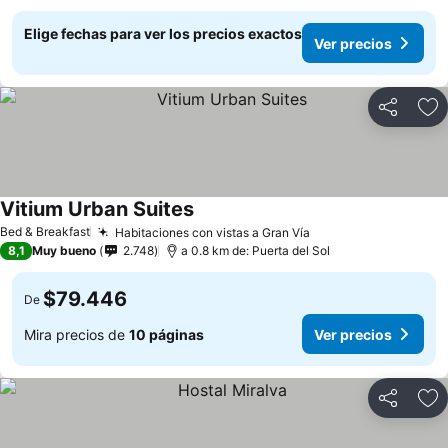
Elige fechas para ver los precios exactos
Ver precios
Compartir
Ag
Vitium Urban Suites
Ver precios
Bed & Breakfast
Habitaciones con vistas a Gran Vía
Ver precios
8,1
Muy bueno
2.748
a 0.8 km de: Puerta del Sol
$79.446
De
Mira precios de
10 páginas
Ver precios
Compartir
Ag