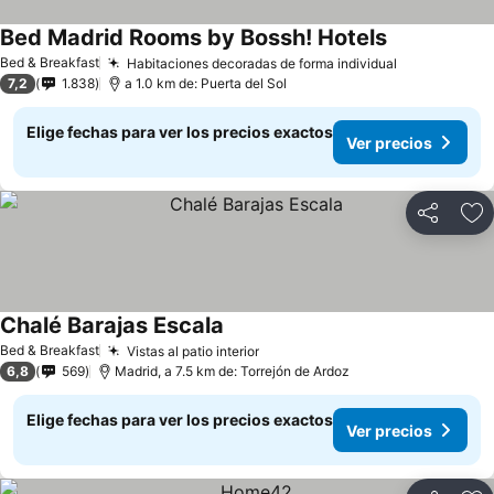
Bed Madrid Rooms by Bossh! Hotels
Ver precios
Bed & Breakfast
Habitaciones decoradas de forma individual
Ver precios
7,2
1.838
a 1.0 km de: Puerta del Sol
Elige fechas para ver los precios exactos
Ver precios
Compartir
Ag
Chalé Barajas Escala
Ver precios
Bed & Breakfast
Vistas al patio interior
Ver precios
6,8
569
Madrid, a 7.5 km de: Torrejón de Ardoz
Elige fechas para ver los precios exactos
Ver precios