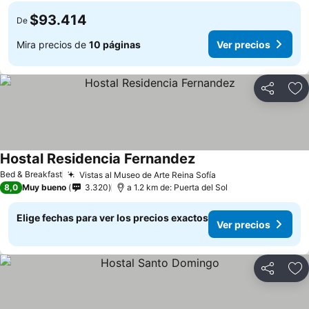
$93.414
De
Mira precios de
10 páginas
Ver precios
Compartir
Ag
Hostal Residencia Fernandez
Ver precios
Bed & Breakfast
Vistas al Museo de Arte Reina Sofía
Ver precios
8,0
Muy bueno
3.320
a 1.2 km de: Puerta del Sol
Elige fechas para ver los precios exactos
Ver precios
Compartir
Ag