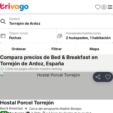
Favoritos
Iniciar 
Me
Destino
Torrejón de Ardoz
Check-in/out
Huéspedes/habitaciones
Fechas
2 huéspedes, 1 habitación
Ordenar
Filtrar
Mapa
Compara precios de Bed & Breakfast en
Torrejón de Ardoz, España
Cómo los pagos afectan nuestro ranking
Compartir
Ag
Hostal Porcel Torrejón
Ver precios
Bed & Breakfast
Cerca del aeropuerto Madrid-Barajas
Ver precios