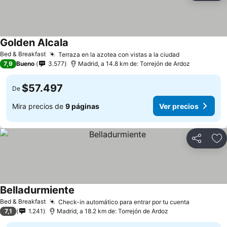
Golden Alcala
Ver precios
Bed & Breakfast
Terraza en la azotea con vistas a la ciudad
Ver precios
7,9
Bueno
3.577
Madrid, a 14.8 km de: Torrejón de Ardoz
$57.497
De
Mira precios de
9 páginas
Ver precios
Compartir
Ag
Belladurmiente
Ver precios
Bed & Breakfast
Check-in automático para entrar por tu cuenta
Ver preci
7,1
1.241
Madrid, a 18.2 km de: Torrejón de Ardoz