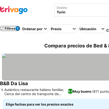
Destino
Filtros
1
Ordenar por
Precio
Ubicación
C
Compara precios de Bed & Br
B&B Da Lisa
Auténtico restaurante italiano familiar,
Muy bueno
(811 punt
8,2
Cerca del centro de transporte de
Porta Nuova
Elige fechas para ver los precios exactos