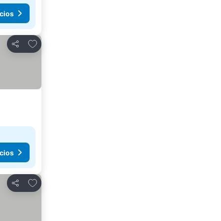
cios
Agregar a favoritos
Compartir
cios
Agregar a favoritos
Compartir