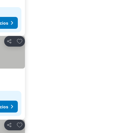
cios
Agregar a favoritos
Compartir
cios
Agregar a favoritos
Compartir