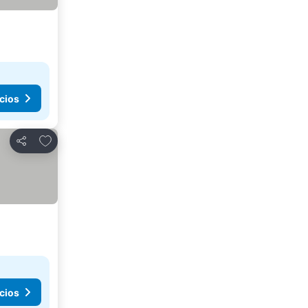
cios
Agregar a favoritos
Compartir
cios