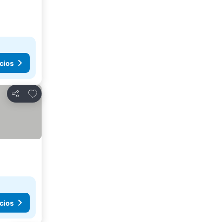
cios
Agregar a favoritos
Compartir
cios