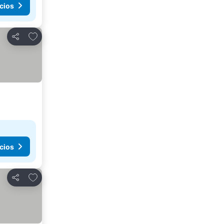
cios
Agregar a favoritos
Compartir
cios
Agregar a favoritos
Compartir