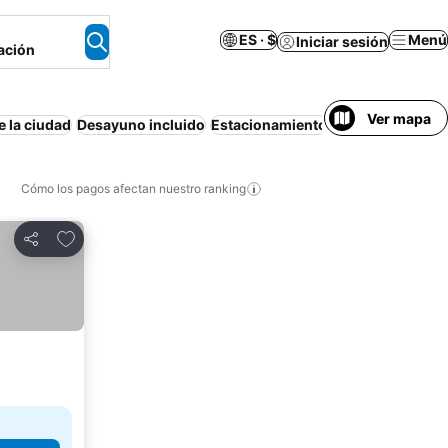
ES · $
Menú
Iniciar sesión
ación
Ver mapa
e la ciudad
Desayuno incluido
Estacionamiento
Aire acondicion
Cómo los pagos afectan nuestro ranking
Agregar a favoritos
Compartir