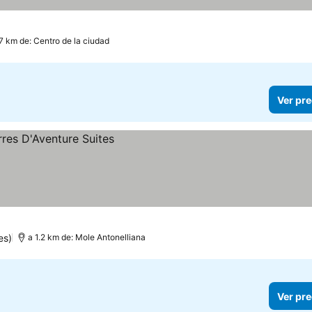
7 km de: Centro de la ciudad
Ver pre
es)
a 1.2 km de: Mole Antonelliana
Ver pre